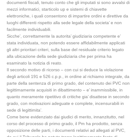
documenti fiscali, tenuto conto che gli imputati si sono avvalsi di
mezzi informatici, starticolo up e sistemi di chiavette
elettroniche, i quali consentono di impartire ordini e direttive da
luoghi differenti rispetto alla sede legale della societa’ e non
facilmente individuabili.
Sicche’, correttamente la autorita’ giudiziaria competente e’
stata individuata, non potendo essere affidabilmente applicati
gli altri prioritari criteri, sulla base del residuale criterio legato
alla ubicazione della sede giudiziaria che per prima ha
esaminato la notizia di reato.
Il secondo motivo di ricorso – con cui si deduce la violazione
degli articoli 191 e 526 c.p.p., in ordine al richiamo integrale, da
parte della sentenza di primo grado, del contenuto dei PVC non
legittimamente acquisiti in dibattimento – e’ inammissibile, in
quanto meramente ripetitivo di critiche gia’ disattese in secondo
grado, con motivazioni adeguate e complete, incensurabili in
sede di legittimita’.
Come bene evidenziato dai giudici di merito, innanzitutto, nel
corso del processo di primo grado, il Pm ha prodotto, senza
opposizione delle parti, i documenti relativi ad allegati al PVC,