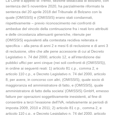
La Corte d’appello di Trento, sezione distaccata di Bolzano, con
sentenza del 5 novembre 2020, ha parzialmente riformato la
sentenza del 20 aprile 2018 del Tribunale di Bolzano con la
quale (OMISSIS) e (OMISSIS) erano stati condannati,
rispettivamente – previo riconoscimento nei confronti di
ambedue del vincolo della continuazione fra i reati loro attribuiti
e delle circostanza attenuanti generiche, ritenute per
(OMISSIS) equivalenti alla contestata recidiva reiterata e
specifica – alla pena di anni 2 e mesi 6 di reclusione e di anni 3
di reclusione, oltre che alle pene accessorie di cui al Decreto
Legislativo n. 74 del 2000, articolo 12, e all’interdizione dai
pubblici uffici per anni cinque (nei soli confronti di (OMISSIS)),
in ordine ai seguenti reati: 1) articolo 81 c.p., comma 2, e
articolo 110 c.p., e Decreto Legislativo n. 74 del 2000, articolo
8, per avere, in concorso con altri, (OMISSIS), quale socio di
maggioranza ed amministratore di fatto, e (OMISSIS), quale
amministratore di fatto della societa’ (OMISSIS) GmbH, emesso
fatture per operazioni soggettivamente inesistenti, al fine di
consentire a terzi l’evasione dell’IVA, relativamente ai periodi di
imposta 2009, 2010 e 2011; 2) articolo 81 c.p., comma 2, e
articolo 110 c.p., e Decreto Legislativo n. 74 del 2000, articolo