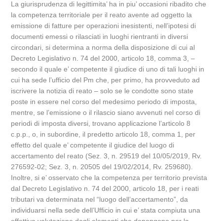
La giurisprudenza di legittimita’ ha in piu’ occasioni ribadito che
la competenza territoriale per il reato avente ad oggetto la
emissione di fatture per operazioni inesistenti, nell’ipotesi di
documenti emessi o rilasciati in luoghi rientranti in diversi
circondari, si determina a norma della disposizione di cui al
Decreto Legislativo n. 74 del 2000, articolo 18, comma 3, –
secondo il quale e’ competente il giudice di uno di tali luoghi in
cui ha sede l’ufficio del Pm che, per primo, ha provveduto ad
iscrivere la notizia di reato – solo se le condotte sono state
poste in essere nel corso del medesimo periodo di imposta,
mentre, se l’emissione o il rilascio siano avvenuti nel corso di
periodi di imposta diversi, trovano applicazione l’articolo 8
c.p.p., o, in subordine, il predetto articolo 18, comma 1, per
effetto del quale e’ competente il giudice del luogo di
accertamento del reato (Sez. 3, n. 29519 del 10/05/2019, Rv.
276592-02; Sez. 3, n. 20505 del 19/02/2014, Rv. 259680).
Inoltre, si e’ osservato che la competenza per territorio prevista
dal Decreto Legislativo n. 74 del 2000, articolo 18, per i reati
tributari va determinata nel “luogo dell’accertamento”, da
individuarsi nella sede dell’Ufficio in cui e’ stata compiuta una