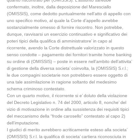
quanto riscontrato per (OMISSIS). L’assunto sarebbe
confermato, inoltre, dalla deposizione del Maresciallo
(OMISSIS), come dedotto puntualmente nell’atto di appello con
uno specifico motivo, al quale la Corte d’appello avrebbe
sostanzialmente omesso di fornire riscontro. Non potrebbe,
dunque, ravvisarsi un esercizio continuativo e significativo dei
poteri tipici della qualifica di amministratore’ in capo al
ricorrente, avendo la Corte distrettuale valorizzato in questo
senso condotte – pagamento dei fornitori tramite home banking
su ordine di (OMISSIS) – poste in essere nell’ambito dell’attivita’
di gestione della diversa societa’ coinvolta, la (OMISSIS) S.r.l.;
le due compagini societarie non potrebbero essere oggetto di
una tale assimilazione in ragione soltanto del medesimo
schema criminoso contestato.
Con un quarto motivo, il ricorrente si e’ doluto della violazione
del Decreto Legislativo n. 74 del 2000, articolo 8, nonche’ del
vizio di motivazione in ordine alla sussistenza dei requisiti tipici
del meccanismo della “frode carosello” contestato al capo 2)
dell’imputazione.
I giudici di merito avrebbero acriticamente esteso alla societa’
(OMISSIS) S.r.l. la qualifica di societa’ cartiera riconosciuta in