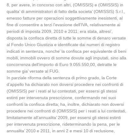
8, per avere, in concorso con altri, (OMISSIS) e (OMISSIS) in
qualita’ di amministratori di fatto della societa’ (OMISSIS) S.r.l.,
emesso fatture per operazioni soggettivamente inesistenti, al
fine di consentire a terzi l’evasione dell’IVA, relativamente ai
periodi di imposta 2009, 2010 e 2011; era stata, altresi’,
disposta la confisca diretta di tutte le somme di denaro versate
al Fondo Unico Giustizia e identificate dai numeri di registro
indicati in sentenza, nonche’ la confisca per equivalente di beni
mobili, immobili ovvero di somme dovute agli imputati, sino alla
concorrenza dell’importo di Euro 9.055.550,00, detratte le
somme gia’ versate al FUG.
In parziale riforma della sentenza di primo grado, la Corte
d’appello ha dichiarato non doversi procedere nei confronti di
(OMISSIS) per i reati al lui contestati, per essersi gli stessi
estinti per intervenuta prescrizione, confermando nei suoi
confronti la confisca diretta; ha, inoltre, dichiarato non doversi
procedere nei confronti di (OMISSIS) per i reati a lui contestati,
limitatamente all’annualita’ 2009, per essersi gli stessi estinti
per intervenuta prescrizione, rideterminando la pena, per le
annualita’ 2010 e 2011, in anni 2 e mesi 10 di reclusione,