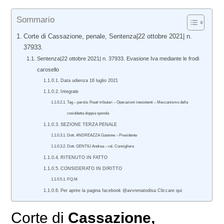
Sommario
Corte di Cassazione, penale, Sentenza|22 ottobre 2021| n.
37933.
Sentenza|22 ottobre 2021| n. 37933. Evasione Iva mediante le frodi
carosello
Data udienza 16 luglio 2021
Integrale
Tag – parola: Reati tributari – Operazioni inesistenti – Meccanismo della
cosiddetta doppia sponda
SEZIONE TERZA PENALE
Dott. ANDREAZZA Gastone – Presidente
Dott. GENTILI Andrea – rel. Consigliere
RITENUTO IN FATTO
CONSIDERATO IN DIRITTO
P.Q.M.
Per aprire la pagina facebook @avvrenatodisa Cliccare qui
Corte di
Cassazione,