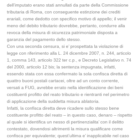
dell’imputato erano stati annullati da parte della Commissione
tributaria di Roma, con conseguente estinzione dei crediti
erariali, come dedotto con specifico motivo di appello; il venir
meno del debito tributario dovrebbe, pertanto, condurre alla
revoca della misura di sicurezza patrimoniale disposta a
garanzia del pagamento dello stesso.
Con una seconda censura, si e’ prospettata la violazione di
legge con riferimento alla L. 24 dicembre 2007, n. 244, articolo
1, comma 143, articolo 322 ter c.p., e Decreto Legislativo n. 74
del 2000, articolo 12 bis; la sentenza impugnata, infatti,
essendo stata con essa confermato la sola confisca diretta di
quattro buoni postali cartacei, oltre ad un conto corrente,
versati a FUG, avrebbe errato nella identificazione dei beni
costituenti profitto del reato tributario e rientranti nel perimetro
di applicazione della suddetta misura ablatoria.
Infatti, la confisca diretta deve ricadere sullo stesso bene
costituente profitto del reato – in questo caso, denaro – rispetto
al quale si identifica un nesso di pertinenzialita’ con il delitto
contestato, dovendosi altrimenti la misura qualificare come
confisca per equivalente; quest’ultima e’ inapplicabile nel caso