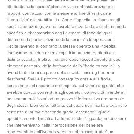
(OMISSIS) S.r.l., il quale riferisce delle verifiche preliminari
effettuate sulle societa’ clienti in vista dell’instaurazione di
rapporti contrattuali con le stesse e al fine di verificarne
l’operativita’ e la stabilita’. La Corte d’appello, in risposta agli
specifici motivi di gravame, avrebbe dovuto dare conto in modo
specifico e circostanziato degli elementi di fatto dai quali
desumere la partecipazione della societa’ alle operazioni
illecite, avendo al contrario la stessa operato una indebita
confusione tra i due diversi capi di imputazione, riferiti alle
distinte societa’. Inoltre, mancherebbe l’accertamento di due
elementi normativi della fattispecie della “frode carosello”: la
rivendita dei beni da parte delle societa’ missing trader ai
destinatari finali e il profitto conseguito grazie alla frode,
consistente nel risparmio dell’imposta sul valore aggiunto, che
avrebbe dovuto consentire agli operatori coinvolti di rivendere i
beni commercializzati ad un prezzo inferiore al valore normale
degli stessi. Elemento, tuttavia, del quale non risulta prova nelle
sentenze di primo e secondo grado, essendosi i giudici
apoditticamente limitati ad affermare che “il guadagno di coloro
che intervenivano nella interposizione del bene era
rappresentato dall’Iva non versata dal missing trader”, in