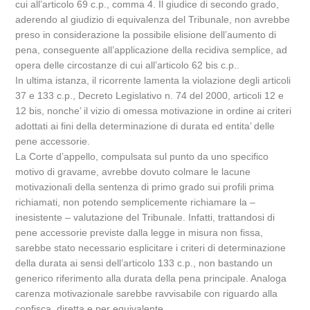
cui all’articolo 69 c.p., comma 4. Il giudice di secondo grado,
aderendo al giudizio di equivalenza del Tribunale, non avrebbe
preso in considerazione la possibile elisione dell’aumento di
pena, conseguente all’applicazione della recidiva semplice, ad
opera delle circostanze di cui all’articolo 62 bis c.p..
In ultima istanza, il ricorrente lamenta la violazione degli articoli
37 e 133 c.p., Decreto Legislativo n. 74 del 2000, articoli 12 e
12 bis, nonche’ il vizio di omessa motivazione in ordine ai criteri
adottati ai fini della determinazione di durata ed entita’ delle
pene accessorie.
La Corte d’appello, compulsata sul punto da uno specifico
motivo di gravame, avrebbe dovuto colmare le lacune
motivazionali della sentenza di primo grado sui profili prima
richiamati, non potendo semplicemente richiamare la –
inesistente – valutazione del Tribunale. Infatti, trattandosi di
pene accessorie previste dalla legge in misura non fissa,
sarebbe stato necessario esplicitare i criteri di determinazione
della durata ai sensi dell’articolo 133 c.p., non bastando un
generico riferimento alla durata della pena principale. Analoga
carenza motivazionale sarebbe ravvisabile con riguardo alla
confisca, diretta e per equivalente.