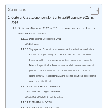
Sommario
Corte di Cassazione, penale, Sentenza|26 gennaio 2022| n.
2916.
Sentenza|26 gennaio 2022| n. 2916. Esercizio abusivo di attività di
intermediazione creditizia
Data udienza 15 dicembre 2021
Integrale
Tag – parola: Esercizio abusivo attività di mediazione creditizia –
Associazione per delinquere – Truffa – Ricorso per cassazione –
Inammissibilità – Riproposizione pedissequa censure di appello –
Difetto di specificità – Associazione per delinquere e concorso di
persone – Tratto distintivo – Carattere dell’accordo criminoso –
Reato di truffa – Sussistenza anche in caso di azione del soggetto
passivo per fini illeciti
SEZIONE SECONDA PENALE
Dott. RAGO Geppino – Presidente
Dott. COSCIONI G. – rel. Consigliere
RITENUTO IN FATTO
CONSIDERATO IN DIRITTO