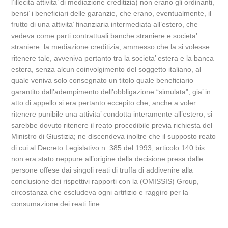
l’illecita attivita’ di mediazione creditizia) non erano gli ordinanti,
bensi’ i beneficiari delle garanzie, che erano, eventualmente, il
frutto di una attivita’ finanziaria intermediata all’estero, che
vedeva come parti contrattuali banche straniere e societa’
straniere: la mediazione creditizia, ammesso che la si volesse
ritenere tale, avveniva pertanto tra la societa’ estera e la banca
estera, senza alcun coinvolgimento del soggetto italiano, al
quale veniva solo consegnato un titolo quale beneficiario
garantito dall’adempimento dell’obbligazione “simulata”; gia’ in
atto di appello si era pertanto eccepito che, anche a voler
ritenere punibile una attivita’ condotta interamente all’estero, si
sarebbe dovuto ritenere il reato procedibile previa richiesta del
Ministro di Giustizia; ne discendeva inoltre che il supposto reato
di cui al Decreto Legislativo n. 385 del 1993, articolo 140 bis
non era stato neppure all’origine della decisione presa dalle
persone offese dai singoli reati di truffa di addivenire alla
conclusione dei rispettivi rapporti con la (OMISSIS) Group,
circostanza che escludeva ogni artifizio e raggiro per la
consumazione dei reati fine.