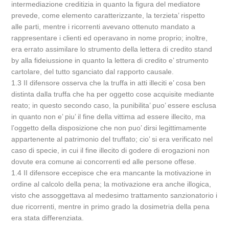
intermediazione creditizia in quanto la figura del mediatore
prevede, come elemento caratterizzante, la terzieta’ rispetto
alle parti, mentre i ricorrenti avevano ottenuto mandato a
rappresentare i clienti ed operavano in nome proprio; inoltre,
era errato assimilare lo strumento della lettera di credito stand
by alla fideiussione in quanto la lettera di credito e’ strumento
cartolare, del tutto sganciato dal rapporto causale.
1.3 II difensore osserva che la truffa in atti illeciti e’ cosa ben
distinta dalla truffa che ha per oggetto cose acquisite mediante
reato; in questo secondo caso, la punibilita’ puo’ essere esclusa
in quanto non e’ piu’ il fine della vittima ad essere illecito, ma
l’oggetto della disposizione che non puo’ dirsi legittimamente
appartenente al patrimonio del truffato; cio’ si era verificato nel
caso di specie, in cui il fine illecito di godere di erogazioni non
dovute era comune ai concorrenti ed alle persone offese.
1.4 II difensore eccepisce che era mancante la motivazione in
ordine al calcolo della pena; la motivazione era anche illogica,
visto che assoggettava al medesimo trattamento sanzionatorio i
due ricorrenti, mentre in primo grado la dosimetria della pena
era stata differenziata.