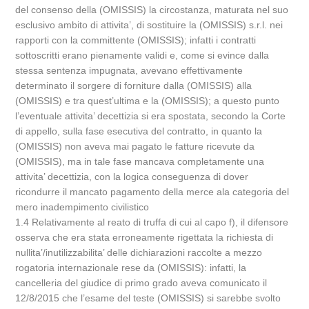
del consenso della (OMISSIS) la circostanza, maturata nel suo
esclusivo ambito di attivita’, di sostituire la (OMISSIS) s.r.l. nei
rapporti con la committente (OMISSIS); infatti i contratti
sottoscritti erano pienamente validi e, come si evince dalla
stessa sentenza impugnata, avevano effettivamente
determinato il sorgere di forniture dalla (OMISSIS) alla
(OMISSIS) e tra quest’ultima e la (OMISSIS); a questo punto
l’eventuale attivita’ decettizia si era spostata, secondo la Corte
di appello, sulla fase esecutiva del contratto, in quanto la
(OMISSIS) non aveva mai pagato le fatture ricevute da
(OMISSIS), ma in tale fase mancava completamente una
attivita’ decettizia, con la logica conseguenza di dover
ricondurre il mancato pagamento della merce ala categoria del
mero inadempimento civilistico
1.4 Relativamente al reato di truffa di cui al capo f), il difensore
osserva che era stata erroneamente rigettata la richiesta di
nullita’/inutilizzabilita’ delle dichiarazioni raccolte a mezzo
rogatoria internazionale rese da (OMISSIS): infatti, la
cancelleria del giudice di primo grado aveva comunicato il
12/8/2015 che l’esame del teste (OMISSIS) si sarebbe svolto