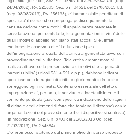
legittimita’ (per tutte, Sez. 4 n. 15497 del 22/02/2002 Ud. (dep.
24/04/2002), Rv. 221693; Sez. 6 n. 34521 del 27/06/2013 Ud.
(dep. 08/08/2013), Rv. 256133), e’ inammissibile per difetto di
specificita’ il ricorso che riproponga pedissequamente le
censure dedotte come motivi di appello senza prendere in
considerazione, per confutarle, le argomentazioni in virtu’ delle
quali i motivi di appello non siano stati accolti. Si e’, infatti,
esattamente osservato che “La funzione tipica
dell’impugnazione e’ quella della critica argomentata avverso il
provvedimento cui si riferisce. Tale critica argomentata si
realizza attraverso la presentazione di motivi che, a pena di
inammissibilita’ (articoli 581 e 591 c.p.p.), debbono indicare
specificamente le ragioni di diritto e gli elementi di fatto che
sorreggono ogni richiesta. Contenuto essenziale dell’atto di
impugnazione e’, pertanto, innanzitutto e indefettibilmente il
confronto puntuale (cioe’ con specifica indicazione delle ragioni
di diritto e degli elementi di fatto che fondano il dissenso) con le
argomentazioni del provvedimento il cui dispositivo si contesta)”
(in motivazione, Sez. 6 n. 8700 del 21/01/2013 Ud. (dep.
21/02/2013), Rv. 254584).
Cio’ premesso, partendo dal primo motivo di ricorso proposto