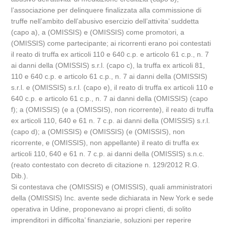
l’associazione per delinquere finalizzata alla commissione di
truffe nell’ambito dell’abusivo esercizio dell’attivita’ suddetta
(capo a), a (OMISSIS) e (OMISSIS) come promotori, a
(OMISSIS) come partecipante; ai ricorrenti erano poi contestati
il reato di truffa ex articoli 110 e 640 c.p. e articolo 61 c.p., n. 7
ai danni della (OMISSIS) s.r.l. (capo c), la truffa ex articoli 81,
110 e 640 c.p. e articolo 61 c.p., n. 7 ai danni della (OMISSIS)
s.r.l. e (OMISSIS) s.r.l. (capo e), il reato di truffa ex articoli 110 e
640 c.p. e articolo 61 c.p., n. 7 ai danni della (OMISSIS) (capo
f); a (OMISSIS) (e a (OMISSIS), non ricorrente), il reato di truffa
ex articoli 110, 640 e 61 n. 7 c.p. ai danni della (OMISSIS) s.r.l.
(capo d); a (OMISSIS) e (OMISSIS) (e (OMISSIS), non
ricorrente, e (OMISSIS), non appellante) il reato di truffa ex
articoli 110, 640 e 61 n. 7 c.p. ai danni della (OMISSIS) s.n.c.
(reato contestato con decreto di citazione n. 129/2012 R.G.
Dib.).
Si contestava che (OMISSIS) e (OMISSIS), quali amministratori
della (OMISSIS) Inc. avente sede dichiarata in New York e sede
operativa in Udine, proponevano ai propri clienti, di solito
imprenditori in difficolta’ finanziarie, soluzioni per reperire