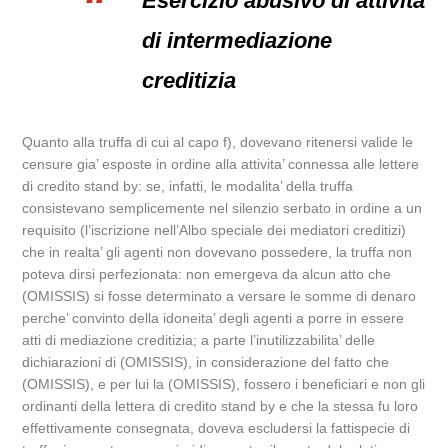
Esercizio abusivo di attività
di intermediazione
creditizia
Quanto alla truffa di cui al capo f), dovevano ritenersi valide le
censure gia’ esposte in ordine alla attivita’ connessa alle lettere
di credito stand by: se, infatti, le modalita’ della truffa
consistevano semplicemente nel silenzio serbato in ordine a un
requisito (l’iscrizione nell’Albo speciale dei mediatori creditizi)
che in realta’ gli agenti non dovevano possedere, la truffa non
poteva dirsi perfezionata: non emergeva da alcun atto che
(OMISSIS) si fosse determinato a versare le somme di denaro
perche’ convinto della idoneita’ degli agenti a porre in essere
atti di mediazione creditizia; a parte l’inutilizzabilita’ delle
dichiarazioni di (OMISSIS), in considerazione del fatto che
(OMISSIS), e per lui la (OMISSIS), fossero i beneficiari e non gli
ordinanti della lettera di credito stand by e che la stessa fu loro
effettivamente consegnata, doveva escludersi la fattispecie di