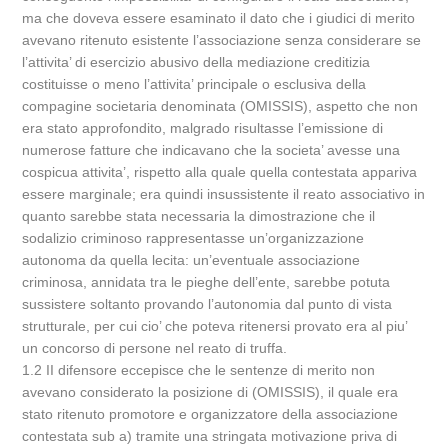
ma che doveva essere esaminato il dato che i giudici di merito
avevano ritenuto esistente l’associazione senza considerare se
l’attivita’ di esercizio abusivo della mediazione creditizia
costituisse o meno l’attivita’ principale o esclusiva della
compagine societaria denominata (OMISSIS), aspetto che non
era stato approfondito, malgrado risultasse l’emissione di
numerose fatture che indicavano che la societa’ avesse una
cospicua attivita’, rispetto alla quale quella contestata appariva
essere marginale; era quindi insussistente il reato associativo in
quanto sarebbe stata necessaria la dimostrazione che il
sodalizio criminoso rappresentasse un’organizzazione
autonoma da quella lecita: un’eventuale associazione
criminosa, annidata tra le pieghe dell’ente, sarebbe potuta
sussistere soltanto provando l’autonomia dal punto di vista
strutturale, per cui cio’ che poteva ritenersi provato era al piu’
un concorso di persone nel reato di truffa.
1.2 II difensore eccepisce che le sentenze di merito non
avevano considerato la posizione di (OMISSIS), il quale era
stato ritenuto promotore e organizzatore della associazione
contestata sub a) tramite una stringata motivazione priva di