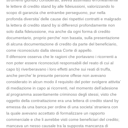
strumenti giuridici considerati, aveva assimilato erroneamente
le lettere di credito stand by alle fideiussioni, valorizzando lo
scopo di garanzia che entrambe perseguono, pur nella
profonda diversita’ delle cause dei rispettivi contratti e malgrado
la lettera di credito stand by si differenzi profondamente non
solo dalla fideiussione, ma anche da ogni forma di credito
documentario, proprio perche’ non basata, sulla presentazione
di alcuna documentazione di credito da parte del beneficiario,
come riconosciuto dalla stessa Corte di appello.
Il difensore osserva che le ragioni che portavano i ricorrenti a
non poter essere riconosciuti responsabili del reato di cui al
capo b) riverberavano i loro effetti anche sui reati di truffa,
anche perche’ le presunte persone offese non avevano
considerato in alcun modo il requisito del poter svolgere attivita’
di mediazione in capo ai ricorrenti, nel momento dell’adesione
al programma asseritamente criminoso degli stessi, visto che
oggetto della contrattazione era una lettera di credito stand by
emessa da una banca per ordine di una societa’ straniera con
la quale avevano accettato di formalizzare un rapporto
commerciale e che li avrebbe visti come beneficiari del credito;
mancava un nesso causale tra la supposta mancanza di