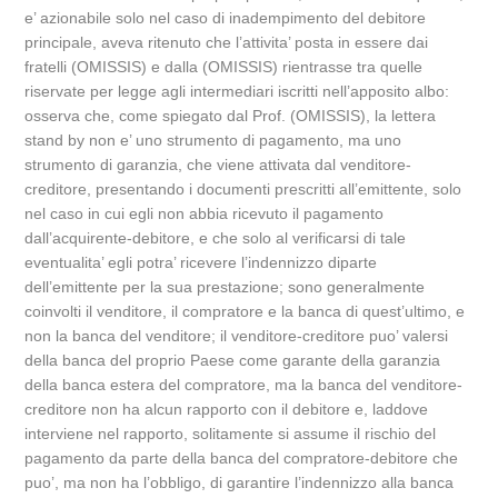
e’ azionabile solo nel caso di inadempimento del debitore
principale, aveva ritenuto che l’attivita’ posta in essere dai
fratelli (OMISSIS) e dalla (OMISSIS) rientrasse tra quelle
riservate per legge agli intermediari iscritti nell’apposito albo:
osserva che, come spiegato dal Prof. (OMISSIS), la lettera
stand by non e’ uno strumento di pagamento, ma uno
strumento di garanzia, che viene attivata dal venditore-
creditore, presentando i documenti prescritti all’emittente, solo
nel caso in cui egli non abbia ricevuto il pagamento
dall’acquirente-debitore, e che solo al verificarsi di tale
eventualita’ egli potra’ ricevere l’indennizzo diparte
dell’emittente per la sua prestazione; sono generalmente
coinvolti il venditore, il compratore e la banca di quest’ultimo, e
non la banca del venditore; il venditore-creditore puo’ valersi
della banca del proprio Paese come garante della garanzia
della banca estera del compratore, ma la banca del venditore-
creditore non ha alcun rapporto con il debitore e, laddove
interviene nel rapporto, solitamente si assume il rischio del
pagamento da parte della banca del compratore-debitore che
puo’, ma non ha l’obbligo, di garantire l’indennizzo alla banca