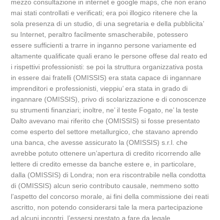
mezzo consultazione in internet e google maps, che non erano
mai stati controllati e verificati; era poi illogico ritenere che la
sola presenza di un studio, di una segretaria e della pubblicita’
su Internet, peraltro facilmente smascherabile, potessero
essere sufficienti a trarre in inganno persone variamente ed
altamente qualificate quali erano le persone offese dal reato ed
i rispettivi professionisti: se poi la struttura organizzativa posta
in essere dai fratelli (OMISSIS) era stata capace di ingannare
imprenditori e professionisti, vieppiu’ era stata in grado di
ingannare (OMISSIS), privo di scolarizzazione e di conoscenze
su strumenti finanziari; inoltre, ne’ il teste Fogato, ne’ la teste
Dalto avevano mai riferito che (OMISSIS) si fosse presentato
come esperto del settore metallurgico, che stavano aprendo
una banca, che avesse assicurato la (OMISSIS) s.r.l. che
avrebbe potuto ottenere un’apertura di credito ricorrendo alle
lettere di credito emesse da banche estere e, in particolare,
dalla (OMISSIS) di Londra; non era riscontrabile nella condotta
di (OMISSIS) alcun serio contributo causale, nemmeno sotto
l’aspetto del concorso morale, ai fini della commissione dei reati
ascritto, non potendo considerarsi tale la mera partecipazione
ad alcuni incontri, l’essersi prestato a fare da legale