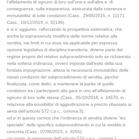
l’affidamento di ognuno di loro sull’una e sull’altra e, di
conseguenza, sulla trasparenza, assicurata dalla coerenza e
immutabilita’ di tutte condizioni.(Cass., 29/05/2015, n. 11171,
Cass., 10/12/2019, n. 32136).
e si e’ aggiunto, rafforzando la prospettiva sistematica, che
anche la sopravvenuta modifica delle norme relative alla
vendita, nei limiti in cui essa sia applicabile per espressa
opzione legislativa di disciplina transitoria, diviene parte del
regime proprio del relativo subprocedimento solo se richiamata
nella sottesa ordinanza, ovvero imposta dall’esito della sua
fondata impugnazione, attesa la necessaria immutabilita’ delle
iniziali condizioni del subprocedimento di vendita, perche’
finalizzata, come detto, a mantenere la parita’ di quelle
condizioni tra i partecipanti alla gara in uno all’affidamento di
ognuno di loro sulle stesse (Cass., 05/10/2018, n. 24570, in
relazione alla possibilita’ di aggiudicazione a prezzo ribassato ai
sensi dell’articolo 572 c.p.c., comma 3);
ed e’ in questa cornice che l’ordinanza di vendita diviene “lex
specialis” dello specifico subprocedimento in cui la vendita si
concreta (Cass., 07/05/2015, n. 9255);
cio’ posto, la previsione dell’articolo 574 c.p.c., comma 1,