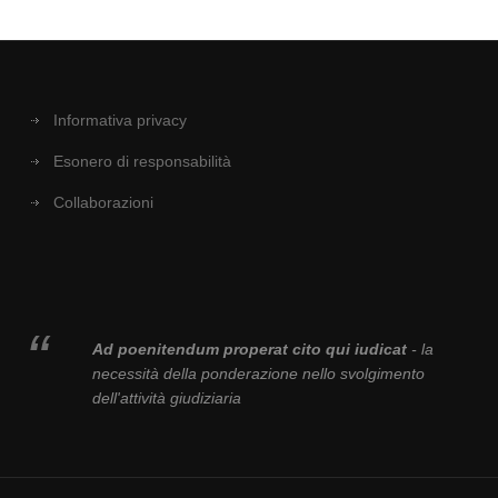
Informativa privacy
Esonero di responsabilità
Collaborazioni
Ad poenitendum properat cito qui iudicat
- la
necessità della ponderazione nello svolgimento
dell'attività giudiziaria