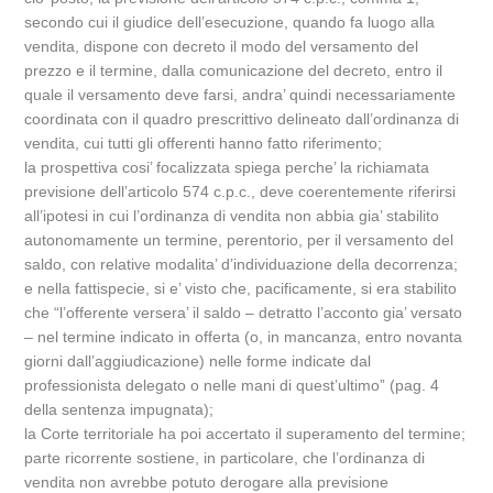
secondo cui il giudice dell’esecuzione, quando fa luogo alla
vendita, dispone con decreto il modo del versamento del
prezzo e il termine, dalla comunicazione del decreto, entro il
quale il versamento deve farsi, andra’ quindi necessariamente
coordinata con il quadro prescrittivo delineato dall’ordinanza di
vendita, cui tutti gli offerenti hanno fatto riferimento;
la prospettiva cosi’ focalizzata spiega perche’ la richiamata
previsione dell’articolo 574 c.p.c., deve coerentemente riferirsi
all’ipotesi in cui l’ordinanza di vendita non abbia gia’ stabilito
autonomamente un termine, perentorio, per il versamento del
saldo, con relative modalita’ d’individuazione della decorrenza;
e nella fattispecie, si e’ visto che, pacificamente, si era stabilito
che “l’offerente versera’ il saldo – detratto l’acconto gia’ versato
– nel termine indicato in offerta (o, in mancanza, entro novanta
giorni dall’aggiudicazione) nelle forme indicate dal
professionista delegato o nelle mani di quest’ultimo” (pag. 4
della sentenza impugnata);
la Corte territoriale ha poi accertato il superamento del termine;
parte ricorrente sostiene, in particolare, che l’ordinanza di
vendita non avrebbe potuto derogare alla previsione