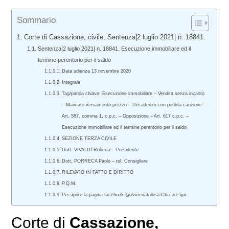
Sommario
Corte di Cassazione, civile, Sentenza|2 luglio 2021| n. 18841.
Sentenza|2 luglio 2021| n. 18841. Esecuzione immobiliare ed il
termine perentorio per il saldo
Data udienza 13 novembre 2020
Integrale
Tag/parola chiave: Esecuzione immobiliare – Vendita senza incanto
– Mancato versamento prezzo – Decadenza con perdita cauzione –
Art. 587, comma 1, c.p.c. – Opposizione – Art. 617 c.p.c. –
Esecuzione immobiliare ed il termine perentorio per il saldo
SEZIONE TERZA CIVILE
Dott. VIVALDI Roberta – Presidente
Dott. PORRECA Paolo – rel. Consigliere
RILEVATO IN FATTO E DIRITTO
P.Q.M.
Per aprire la pagina facebook @avvrenatodisa Cliccare qui
Corte di
Cassazione,