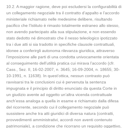
10.2. A maggior ragione, deve poi escludersi la configurabilità di
un collegamento negoziale tra il contratto d’appalto e l’accordo
ministeriale richiamato nelle medesime delibere, risultando
pacifico che l’Istituto è rimasto totalmente estraneo allo stesso,
non avendo partecipato alla sua stipulazione, e non essendo
stato dedotto né dimostrato che il nesso teleologico ipotizzato
tra i due atti si sia tradotto in specifiche clausole contrattuali,
idonee a conferirgli autonoma rilevanza giuridica, attraverso
l’imposizione alle parti di una condotta univocamente orientata
al conseguimento dell’utilità pratica cui mirava l’accordo (cfr.
Cass., Sez. II, 16-02-2007, n. 3645; 16-09-2004, n. 18655; 30-
10-1991, n. 11638). In quest’ottica, nessun contrasto può
ravvisarsi tra le conclusioni cui è pervenuta la sentenza
impugnata e il principio di diritto enunciato da questa Corte in
un giudizio avente ad oggetto un’altra vicenda contrattuale
anch’essa analoga a quella in esame e richiamato dalla difesa
del ricorrente, secondo cui il collegamento negoziale può
sussistere anche tra atti giuridici di diversa natura (contratti,
provvedimenti amministrativi, accordi non aventi contenuto
patrimoniale), a condizione che ricorrano un requisito oggettivo,