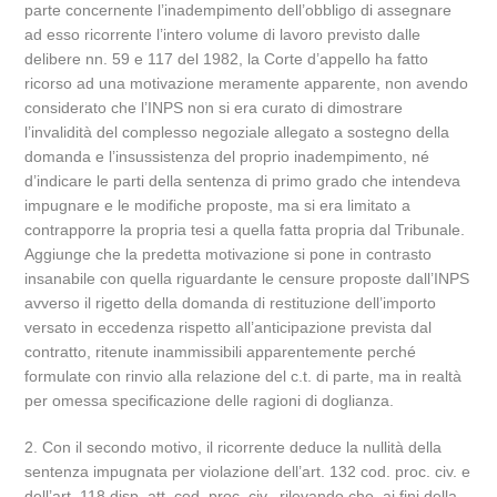
parte concernente l’inadempimento dell’obbligo di assegnare
ad esso ricorrente l’intero volume di lavoro previsto dalle
delibere nn. 59 e 117 del 1982, la Corte d’appello ha fatto
ricorso ad una motivazione meramente apparente, non avendo
considerato che l’INPS non si era curato di dimostrare
l’invalidità del complesso negoziale allegato a sostegno della
domanda e l’insussistenza del proprio inadempimento, né
d’indicare le parti della sentenza di primo grado che intendeva
impugnare e le modifiche proposte, ma si era limitato a
contrapporre la propria tesi a quella fatta propria dal Tribunale.
Aggiunge che la predetta motivazione si pone in contrasto
insanabile con quella riguardante le censure proposte dall’INPS
avverso il rigetto della domanda di restituzione dell’importo
versato in eccedenza rispetto all’anticipazione prevista dal
contratto, ritenute inammissibili apparentemente perché
formulate con rinvio alla relazione del c.t. di parte, ma in realtà
per omessa specificazione delle ragioni di doglianza.
2. Con il secondo motivo, il ricorrente deduce la nullità della
sentenza impugnata per violazione dell’art. 132 cod. proc. civ. e
dell’art. 118 disp. att. cod. proc. civ., rilevando che, ai fini della