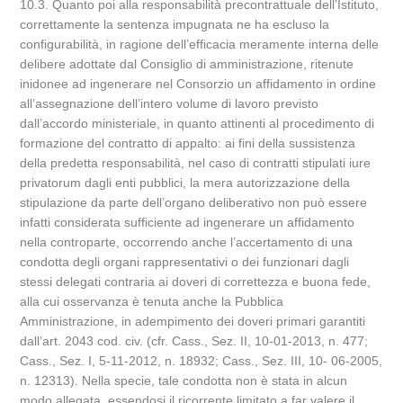
10.3. Quanto poi alla responsabilità precontrattuale dell’Istituto,
correttamente la sentenza impugnata ne ha escluso la
configurabilità, in ragione dell’efficacia meramente interna delle
delibere adottate dal Consiglio di amministrazione, ritenute
inidonee ad ingenerare nel Consorzio un affidamento in ordine
all’assegnazione dell’intero volume di lavoro previsto
dall’accordo ministeriale, in quanto attinenti al procedimento di
formazione del contratto di appalto: ai fini della sussistenza
della predetta responsabilità, nel caso di contratti stipulati iure
privatorum dagli enti pubblici, la mera autorizzazione della
stipulazione da parte dell’organo deliberativo non può essere
infatti considerata sufficiente ad ingenerare un affidamento
nella controparte, occorrendo anche l’accertamento di una
condotta degli organi rappresentativi o dei funzionari dagli
stessi delegati contraria ai doveri di correttezza e buona fede,
alla cui osservanza è tenuta anche la Pubblica
Amministrazione, in adempimento dei doveri primari garantiti
dall’art. 2043 cod. civ. (cfr. Cass., Sez. II, 10-01-2013, n. 477;
Cass., Sez. I, 5-11-2012, n. 18932; Cass., Sez. III, 10- 06-2005,
n. 12313). Nella specie, tale condotta non è stata in alcun
modo allegata, essendosi il ricorrente limitato a far valere il