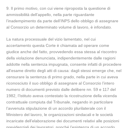
9. Il primo motivo, con cui viene riproposta la questione di
ammissibilità dell’appello, nella parte riguardante
l’inadempimento da parte dell’INPS dello obbligo di assegnare
al Consorzio un determinato volume di lavoro, è infondato.
La natura processuale del vizio lamentato, nel cui
accertamento questa Corte è chiamata ad operare come
giudice anche del fatto, provvedendo essa stessa al riscontro
della violazione denunciata, indipendentemente dalle ragioni
addotte nella sentenza impugnata, consente infatti di procedere
all’esame diretto degli atti di causa: dagli stessi emerge che, nel
censurare la sentenza di primo grado, nella parte in cui aveva
riconosciuto il suo obbligo di assegnare al Consorzio l’intero
numero di documenti previsto dalle delibere nn. 59 e 117 del
1982, l’Istituto aveva contestato la ricostruzione della vicenda
contrattuale compiuta dal Tribunale, negando in particolare
l’avvenuta stipulazione di un accordo plurilaterale con il
Ministero del lavoro, le organizzazioni sindacali e le società
incaricate dell’elaborazione dei documenti relativi alle posizioni
previdenziali dei lavoratori, nonché l’esistenza di un accordo