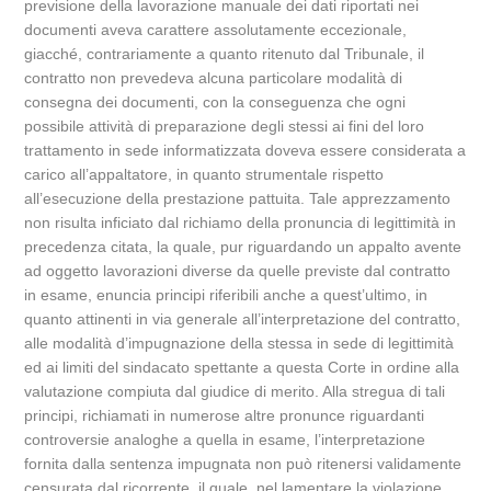
previsione della lavorazione manuale dei dati riportati nei
documenti aveva carattere assolutamente eccezionale,
giacché, contrariamente a quanto ritenuto dal Tribunale, il
contratto non prevedeva alcuna particolare modalità di
consegna dei documenti, con la conseguenza che ogni
possibile attività di preparazione degli stessi ai fini del loro
trattamento in sede informatizzata doveva essere considerata a
carico all’appaltatore, in quanto strumentale rispetto
all’esecuzione della prestazione pattuita. Tale apprezzamento
non risulta inficiato dal richiamo della pronuncia di legittimità in
precedenza citata, la quale, pur riguardando un appalto avente
ad oggetto lavorazioni diverse da quelle previste dal contratto
in esame, enuncia principi riferibili anche a quest’ultimo, in
quanto attinenti in via generale all’interpretazione del contratto,
alle modalità d’impugnazione della stessa in sede di legittimità
ed ai limiti del sindacato spettante a questa Corte in ordine alla
valutazione compiuta dal giudice di merito. Alla stregua di tali
principi, richiamati in numerose altre pronunce riguardanti
controversie analoghe a quella in esame, l’interpretazione
fornita dalla sentenza impugnata non può ritenersi validamente
censurata dal ricorrente, il quale, nel lamentare la violazione