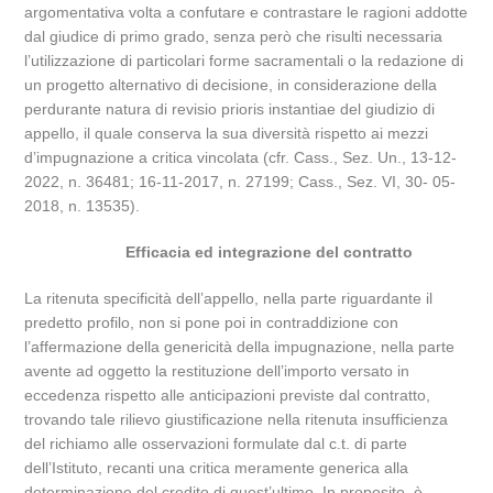
argomentativa volta a confutare e contrastare le ragioni addotte
dal giudice di primo grado, senza però che risulti necessaria
l’utilizzazione di particolari forme sacramentali o la redazione di
un progetto alternativo di decisione, in considerazione della
perdurante natura di revisio prioris instantiae del giudizio di
appello, il quale conserva la sua diversità rispetto ai mezzi
d’impugnazione a critica vincolata (cfr. Cass., Sez. Un., 13-12-
2022, n. 36481; 16-11-2017, n. 27199; Cass., Sez. VI, 30- 05-
2018, n. 13535).
Efficacia ed integrazione del contratto
La ritenuta specificità dell’appello, nella parte riguardante il
predetto profilo, non si pone poi in contraddizione con
l’affermazione della genericità della impugnazione, nella parte
avente ad oggetto la restituzione dell’importo versato in
eccedenza rispetto alle anticipazioni previste dal contratto,
trovando tale rilievo giustificazione nella ritenuta insufficienza
del richiamo alle osservazioni formulate dal c.t. di parte
dell’Istituto, recanti una critica meramente generica alla
determinazione del credito di quest’ultimo. In proposito, è