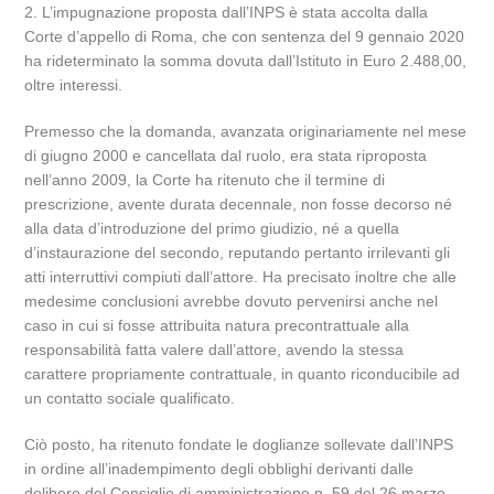
2. L’impugnazione proposta dall’INPS è stata accolta dalla
Corte d’appello di Roma, che con sentenza del 9 gennaio 2020
ha rideterminato la somma dovuta dall’Istituto in Euro 2.488,00,
oltre interessi.
Premesso che la domanda, avanzata originariamente nel mese
di giugno 2000 e cancellata dal ruolo, era stata riproposta
nell’anno 2009, la Corte ha ritenuto che il termine di
prescrizione, avente durata decennale, non fosse decorso né
alla data d’introduzione del primo giudizio, né a quella
d’instaurazione del secondo, reputando pertanto irrilevanti gli
atti interruttivi compiuti dall’attore. Ha precisato inoltre che alle
medesime conclusioni avrebbe dovuto pervenirsi anche nel
caso in cui si fosse attribuita natura precontrattuale alla
responsabilità fatta valere dall’attore, avendo la stessa
carattere propriamente contrattuale, in quanto riconducibile ad
un contatto sociale qualificato.
Ciò posto, ha ritenuto fondate le doglianze sollevate dall’INPS
in ordine all’inadempimento degli obblighi derivanti dalle
delibere del Consiglio di amministrazione n. 59 del 26 marzo