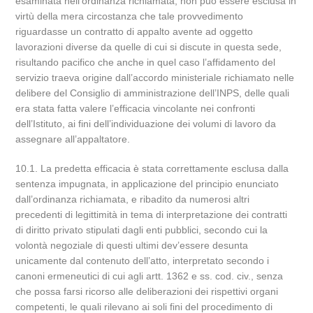
esaminata nell’ordinanza richiamata, non può essere esclusa in
virtù della mera circostanza che tale provvedimento
riguardasse un contratto di appalto avente ad oggetto
lavorazioni diverse da quelle di cui si discute in questa sede,
risultando pacifico che anche in quel caso l’affidamento del
servizio traeva origine dall’accordo ministeriale richiamato nelle
delibere del Consiglio di amministrazione dell’INPS, delle quali
era stata fatta valere l’efficacia vincolante nei confronti
dell’Istituto, ai fini dell’individuazione dei volumi di lavoro da
assegnare all’appaltatore.
10.1. La predetta efficacia è stata correttamente esclusa dalla
sentenza impugnata, in applicazione del principio enunciato
dall’ordinanza richiamata, e ribadito da numerosi altri
precedenti di legittimità in tema di interpretazione dei contratti
di diritto privato stipulati dagli enti pubblici, secondo cui la
volontà negoziale di questi ultimi dev’essere desunta
unicamente dal contenuto dell’atto, interpretato secondo i
canoni ermeneutici di cui agli artt. 1362 e ss. cod. civ., senza
che possa farsi ricorso alle deliberazioni dei rispettivi organi
competenti, le quali rilevano ai soli fini del procedimento di