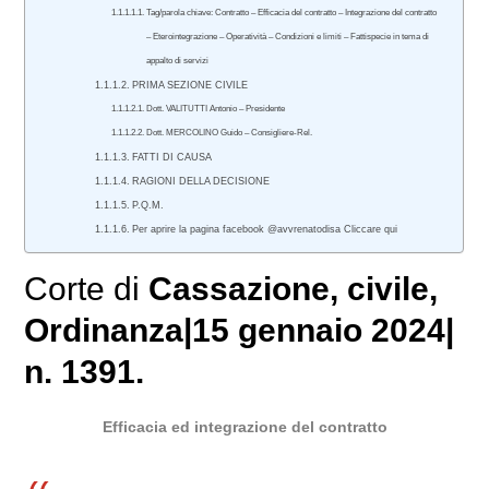
Tag/parola chiave: Contratto – Efficacia del contratto – Integrazione del contratto
– Eterointegrazione – Operatività – Condizioni e limiti – Fattispecie in tema di
appalto di servizi
PRIMA SEZIONE CIVILE
Dott. VALITUTTI Antonio – Presidente
Dott. MERCOLINO Guido – Consigliere-Rel.
FATTI DI CAUSA
RAGIONI DELLA DECISIONE
P.Q.M.
Per aprire la pagina facebook @avvrenatodisa Cliccare qui
Corte di
Cassazione
,
civile
,
Ordinanza|15 gennaio 2024|
n. 1391.
Efficacia ed integrazione del contratto