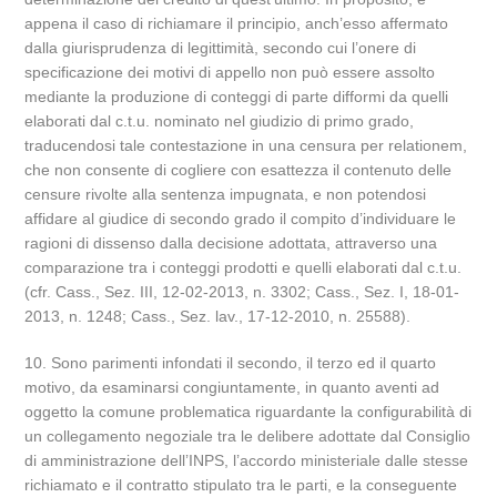
appena il caso di richiamare il principio, anch’esso affermato
dalla giurisprudenza di legittimità, secondo cui l’onere di
specificazione dei motivi di appello non può essere assolto
mediante la produzione di conteggi di parte difformi da quelli
elaborati dal c.t.u. nominato nel giudizio di primo grado,
traducendosi tale contestazione in una censura per relationem,
che non consente di cogliere con esattezza il contenuto delle
censure rivolte alla sentenza impugnata, e non potendosi
affidare al giudice di secondo grado il compito d’individuare le
ragioni di dissenso dalla decisione adottata, attraverso una
comparazione tra i conteggi prodotti e quelli elaborati dal c.t.u.
(cfr. Cass., Sez. III, 12-02-2013, n. 3302; Cass., Sez. I, 18-01-
2013, n. 1248; Cass., Sez. lav., 17-12-2010, n. 25588).
10. Sono parimenti infondati il secondo, il terzo ed il quarto
motivo, da esaminarsi congiuntamente, in quanto aventi ad
oggetto la comune problematica riguardante la configurabilità di
un collegamento negoziale tra le delibere adottate dal Consiglio
di amministrazione dell’INPS, l’accordo ministeriale dalle stesse
richiamato e il contratto stipulato tra le parti, e la conseguente