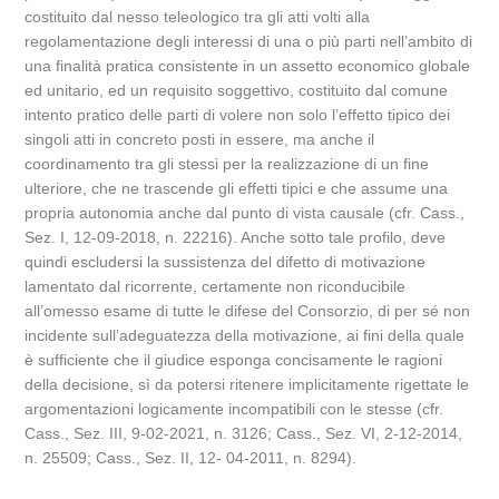
costituito dal nesso teleologico tra gli atti volti alla
regolamentazione degli interessi di una o più parti nell’ambito di
una finalità pratica consistente in un assetto economico globale
ed unitario, ed un requisito soggettivo, costituito dal comune
intento pratico delle parti di volere non solo l’effetto tipico dei
singoli atti in concreto posti in essere, ma anche il
coordinamento tra gli stessi per la realizzazione di un fine
ulteriore, che ne trascende gli effetti tipici e che assume una
propria autonomia anche dal punto di vista causale (cfr. Cass.,
Sez. I, 12-09-2018, n. 22216). Anche sotto tale profilo, deve
quindi escludersi la sussistenza del difetto di motivazione
lamentato dal ricorrente, certamente non riconducibile
all’omesso esame di tutte le difese del Consorzio, di per sé non
incidente sull’adeguatezza della motivazione, ai fini della quale
è sufficiente che il giudice esponga concisamente le ragioni
della decisione, sì da potersi ritenere implicitamente rigettate le
argomentazioni logicamente incompatibili con le stesse (cfr.
Cass., Sez. III, 9-02-2021, n. 3126; Cass., Sez. VI, 2-12-2014,
n. 25509; Cass., Sez. II, 12- 04-2011, n. 8294).