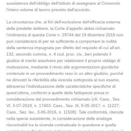
sussistenza dell’obbligo dell’Istituto di assegnare al Consorzio
l’intero volume di lavoro previsto dall’accordo.
La circostanza che, ai fini dell’esclusione dell’efficacia esterna
delle predette delibere, la Corte d’appello abbia richiamato
l’ordinanza di questa Corte n. 29744 del 19 dicembre 2018 non
può considerarsi di per sé sufficiente a comportare la nullità
della sentenza impugnata per difetto del requisito di cui all’art.
132, secondo comma, n. 4 cod. proc. civ., ben potendo il
giudice di merito assolvere per relationem il proprio obbligo di
motivazione, mediante il rinvio alle argomentazioni giuridiche
contenute in un provvedimento reso in un altro giudizio, purché
ne dimostri la riferibilità alla vicenda sottoposta al suo esame,
attraverso l’individuazione delle caratteristiche specifiche di
quest’ultima, conformi a quelle della fattispecie presa in
considerazione dal provvedimento richiamato (cfr. Cass., Sez.
VI, 3-07-2018, n. 17403; Cass., Sez. III, 9-05-2017, n. 11227;
Cass., Sez. lav., 3-06-2016, n. 11508). Tale conformità, ritenuta
nella specie sussistente, in considerazione delle analogie
riscontrabili tra la vicenda contrattuale in questione e quella