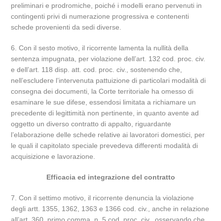
preliminari e prodromiche, poiché i modelli erano pervenuti in
contingenti privi di numerazione progressiva e contenenti
schede provenienti da sedi diverse.
6. Con il sesto motivo, il ricorrente lamenta la nullità della
sentenza impugnata, per violazione dell’art. 132 cod. proc. civ.
e dell’art. 118 disp. att. cod. proc. civ., sostenendo che,
nell’escludere l’intervenuta pattuizione di particolari modalità di
consegna dei documenti, la Corte territoriale ha omesso di
esaminare le sue difese, essendosi limitata a richiamare un
precedente di legittimità non pertinente, in quanto avente ad
oggetto un diverso contratto di appalto, riguardante
l’elaborazione delle schede relative ai lavoratori domestici, per
le quali il capitolato speciale prevedeva differenti modalità di
acquisizione e lavorazione.
Efficacia ed integrazione del contratto
7. Con il settimo motivo, il ricorrente denuncia la violazione
degli artt. 1355, 1362, 1363 e 1366 cod. civ., anche in relazione
all’art. 360, primo comma, n. 5 cod. proc. civ., osservando che,