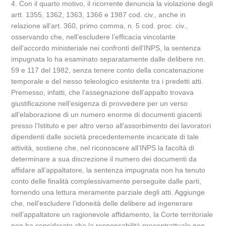
4. Con il quarto motivo, il ricorrente denuncia la violazione degli
artt. 1355, 1362, 1363, 1366 e 1987 cod. civ., anche in
relazione all’art. 360, primo comma, n. 5 cod. proc. civ.,
osservando che, nell’escludere l’efficacia vincolante
dell’accordo ministeriale nei confronti dell’INPS, la sentenza
impugnata lo ha esaminato separatamente dalle delibere nn.
59 e 117 del 1982, senza tenere conto della concatenazione
temporale e del nesso teleologico esistente tra i predetti atti.
Premesso, infatti, che l’assegnazione dell’appalto trovava
giustificazione nell’esigenza di provvedere per un verso
all’elaborazione di un numero enorme di documenti giacenti
presso l’Istituto e per altro verso all’assorbimento dei lavoratori
dipendenti dalle società precedentemente incaricate di tale
attività, sostiene che, nel riconoscere all’INPS la facoltà di
determinare a sua discrezione il numero dei documenti da
affidare all’appaltatore, la sentenza impugnata non ha tenuto
conto delle finalità complessivamente perseguite dalle parti,
fornendo una lettura meramente parziale degli atti. Aggiunge
che, nell’escludere l’idoneità delle delibere ad ingenerare
nell’appaltatore un ragionevole affidamento, la Corte territoriale
non ha considerato che la responsabilità precontrattuale non