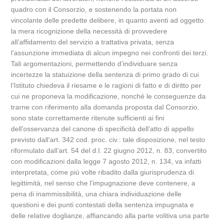
quadro con il Consorzio, e sostenendo la portata non
vincolante delle predette delibere, in quanto aventi ad oggetto
la mera ricognizione della necessità di provvedere
all’affidamento del servizio a trattativa privata, senza
l’assunzione immediata di alcun impegno nei confronti dei terzi.
Tali argomentazioni, permettendo d’individuare senza
incertezze la statuizione della sentenza di primo grado di cui
l’Istituto chiedeva il riesame e le ragioni di fatto e di diritto per
cui ne proponeva la modificazione, nonché le conseguenze da
trarne con riferimento alla domanda proposta dal Consorzio,
sono state correttamente ritenute sufficienti ai fini
dell’osservanza del canone di specificità dell’atto di appello
previsto dall’art. 342 cod. proc. civ.: tale disposizione, nel testo
riformulato dall’art. 54 del d.l. 22 giugno 2012, n. 83, convertito
con modificazioni dalla legge 7 agosto 2012, n. 134, va infatti
interpretata, come più volte ribadito dalla giurisprudenza di
legittimità, nel senso che l’impugnazione deve contenere, a
pena di inammissibilità, una chiara individuazione delle
questioni e dei punti contestati della sentenza impugnata e
delle relative doglianze, affiancando alla parte volitiva una parte