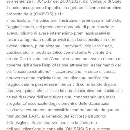
con sentenza n. 3641/17 del 24/07/2017, dal Consiglio di Stato
il quale, accogliendo l’appello, ha rigettato il ricorso introduttivo
proposto dalla (OMISSIS) s.r.l.;
in particolare, il Giudice amministrativo – premesso in fatto che
l’aggiudicataria, nel presentare domanda di partecipazione
aveva indicato di avere intermediato premi assicurativi in
misura adeguata a quelli previsti dalla lex specialis, ma non
aveva indicato, puntualmente, i nominativi degli assicurati,
qualificandoli in modo sintetico come cliente A, cliente B e
cliente C e rilevato che l’Amministrazione non aveva ritenuto di
doverne richiedere l’esplicitazione attraverso l’esperimento del
cd. “soccorso istruttorio” – accertava che, in corso di causa,
attraverso detta esplicitazione, era divenuto pacifico che
l’aggiudicataria possedesse i requisiti di cui al bando di gara;
riteneva, quindi, che l’iniziale lacuna dichiarativa non costituisse
causa di revoca dell’aggiudicazione, concretando una mera
irregolarita’ essenziale degli elementi e delle dichiarazioni
sostitutive certamente ammissibile, contrariamente da quanto
ritenuto dal T.A.R., al beneficio del soccorso istruttorio;
il Consiglio di Stato riteneva, poi, che la conferma
dell’aggiudicazione in capo alla (OMISSIS) S.p.a. avesse