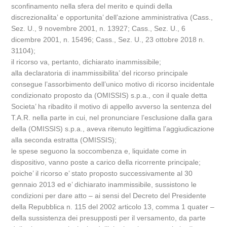
sconfinamento nella sfera del merito e quindi della
discrezionalita’ e opportunita’ dell’azione amministrativa (Cass.,
Sez. U., 9 novembre 2001, n. 13927; Cass., Sez. U., 6
dicembre 2001, n. 15496; Cass., Sez. U., 23 ottobre 2018 n.
31104);
il ricorso va, pertanto, dichiarato inammissibile;
alla declaratoria di inammissibilita’ del ricorso principale
consegue l’assorbimento dell’unico motivo di ricorso incidentale
condizionato proposto da (OMISSIS) s.p.a., con il quale detta
Societa’ ha ribadito il motivo di appello avverso la sentenza del
T.A.R. nella parte in cui, nel pronunciare l’esclusione dalla gara
della (OMISSIS) s.p.a., aveva ritenuto legittima l’aggiudicazione
alla seconda estratta (OMISSIS);
le spese seguono la soccombenza e, liquidate come in
dispositivo, vanno poste a carico della ricorrente principale;
poiche’ il ricorso e’ stato proposto successivamente al 30
gennaio 2013 ed e’ dichiarato inammissibile, sussistono le
condizioni per dare atto – ai sensi del Decreto del Presidente
della Repubblica n. 115 del 2002 articolo 13, comma 1 quater –
della sussistenza dei presupposti per il versamento, da parte