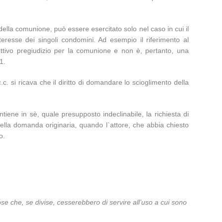
 della comunione, può essere esercitato solo nel caso in cui il
teresse dei singoli condomini. Ad esempio il riferimento al
ttivo pregiudizio per la comunione e non è, pertanto, una
1.
 c.c. si ricava che il diritto di domandare lo scioglimento della
e in sè, quale presupposto indeclinabile, la richiesta di
della domanda originaria, quando l`attore, che abbia chiesto
o.
se che, se divise, cesserebbero di servire all’uso a cui sono