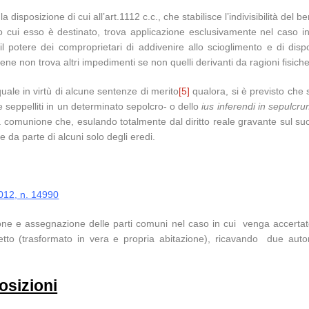
disposizione di cui all’art.1112 c.c., che stabilisce l’indivisibilità del
o cui esso è destinato, trova applicazione esclusivamente nel caso in
il potere dei comproprietari di addivenire allo scioglimento e di dis
bene non trova altri impedimenti se non quelli derivanti da ragioni fisiche
quale in virtù di alcune sentenze di merito
[5]
qualora, si è previsto che s
e seppelliti in un determinato sepolcro- o dello
ius inferendi in sepulcr
a comunione che, esulando totalmente dal diritto reale gravante sul suolo 
ne da parte di alcuni solo degli eredi.
2012, n. 14990
isione e assegnazione delle parti comuni nel caso in cui venga accertato
otetto (trasformato in vera e propria abitazione), ricavando due au
osizioni