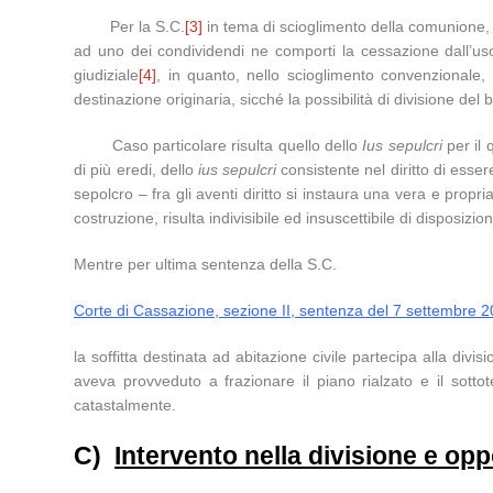
Per la S.C.
[3]
in tema di scioglimento della comunione, la 
ad uno dei condividendi ne comporti la cessazione dall’us
giudiziale
[4]
, in quanto, nello scioglimento convenzionale, 
destinazione originaria, sicché la possibilità di divisione del 
Caso particolare risulta quello dello
Ius sepulcri
per il 
di più eredi, dello
ius sepulcri
consistente nel diritto di esser
sepolcro – fra gli aventi diritto si instaura una vera e propri
costruzione, risulta indivisibile ed insuscettibile di disposizio
Mentre per ultima sentenza della S.C.
Corte di Cassazione, sezione II, sentenza del 7 settembre 
la soffitta destinata ad abitazione civile partecipa alla div
aveva provveduto a frazionare il piano rialzato e il sott
catastalmente.
C)
Intervento nella divisione e opp