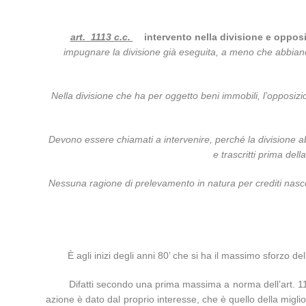
art. 1113 c.c.
intervento nella divisione e opposi
impugnare la divisione già eseguita, a meno che abbiano 
Nella divisione che ha per oggetto beni immobili, l’opposizio
Devono essere chiamati a intervenire, perché la divisione abbia 
e trascritti prima dell
Nessuna ragione di prelevamento in natura per crediti nasc
È agli inizi degli anni 80’ che si ha il massimo sforzo del
Difatti secondo una prima massima a norma dell’art. 1113 c.c.
azione è dato dal proprio interesse, che è quello della miglio