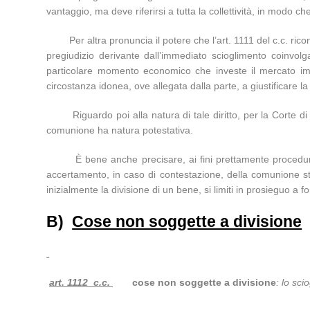
vantaggio, ma deve riferirsi a tutta la collettività, in modo 
Per altra pronuncia il potere che l’art. 1111 del c.c. riconos
pregiudizio derivante dall’immediato scioglimento coinvolg
particolare momento economico che investe il mercato imm
circostanza idonea, ove allegata dalla parte, a giustificare la
Riguardo poi alla natura di tale diritto, per la Corte di
comunione ha natura potestativa.
È bene anche precisare, ai fini prettamente procedurali,
accertamento, in caso di contestazione, della comunione 
inizialmente la divisione di un bene, si limiti in prosieguo a
B)
Cose non soggette a divisione
art. 1112 c.c.
cose non soggette a divisione
: lo sc