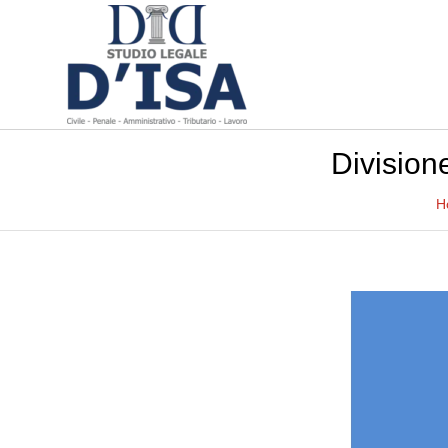
Division
H