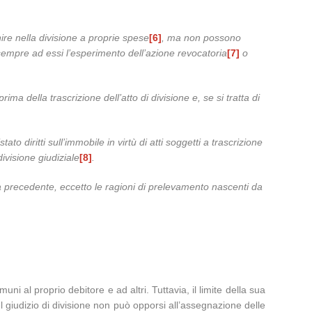
nire nella divisione a proprie spese
[6]
, ma non possono
sempre ad essi l’esperimento dell’azione revocatoria
[7]
o
a della trascrizione dell’atto di divisione e, se si tratta di
to diritti sull’immobile in virtù di atti soggetti a trascrizione
divisione giudiziale
[8]
.
 precedente, eccetto le ragioni di prelevamento nascenti da
 al proprio debitore e ad altri. Tuttavia, il limite della sua
el giudizio di divisione non può opporsi all’assegnazione delle