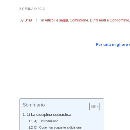
5 GENNAIO 2012
By
D'Isa
In
Articoli e saggi
,
Comunione
,
Diritti reali e Condominio
Per una migliore 
Sommario
1) La disciplina codicistica
A) Introduzione
B) Cose non soggette a divisione