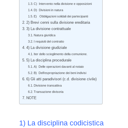
C) Intervento nella divisione e opposizioni
D) Divisioni in natura
E) Obbligazioni solidali dei partecipanti
2) Brevi cenni sulla divisione ereditaria
3) La divisione contrattuale
Natura giuridica
I requisiti del contratto
4) La divisione giudiziale
Iter dello scioglimento della comunione.
5) La disciplina procedurale
A) Delle operazioni davanti al notaio
B) Dell’espropriazione dei beni indivisi
6) Gli atti paradivisori (c.d. divisione civile)
Divisione transattiva
Transazione divisoria
NOTE
1) La disciplina codicistica