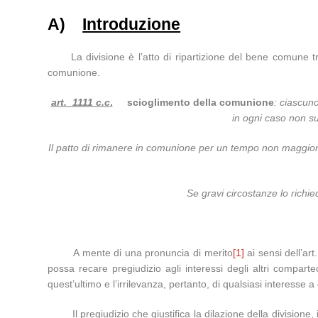
A)
Introduzione
La divisione è l’atto di ripartizione del bene comune tra
comunione.
art. 1111 c.c
.
scioglimento della comunione
: ciascun
in ogni caso non su
Il patto di rimanere in comunione per un tempo non maggiore 
Se gravi circostanze lo richi
A mente di una pronuncia di merito
[1]
ai sensi dell’ar
possa recare pregiudizio agli interessi degli altri compartec
quest’ultimo e l’irrilevanza, pertanto, di qualsiasi interesse 
Il pregiudizio che giustifica la dilazione della divisione, i