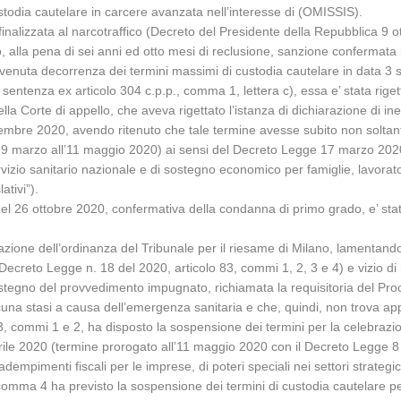
stodia cautelare in carcere avanzata nell’interesse di (OMISSIS).
nalizzata al narcotraffico (Decreto del Presidente della Repubblica 9 ot
o, alla pena di sei anni ed otto mesi di reclusione, sanzione confermata 
venuta decorrenza dei termini massimi di custodia cautelare in data 3 
 sentenza ex articolo 304 c.p.p., comma 1, lettera c), essa e’ stata rige
la Corte di appello, che aveva rigettato l’istanza di dichiarazione di ine
embre 2020, avendo ritenuto che tale termine avesse subito non soltant
al 9 marzo all’11 maggio 2020) ai sensi del Decreto Legge 17 marzo 2020,
rvizio sanitario nazionale e di sostegno economico per famiglie, lavor
ativi”).
o del 26 ottobre 2020, confermativa della condanna di primo grado, e’ s
assazione dell’ordinanza del Tribunale per il riesame di Milano, lamentan
 Decreto Legge n. 18 del 2020, articolo 83, commi 1, 2, 3 e 4) e vizio di 
 sostegno del provvedimento impugnato, richiamata la requisitoria del Pro
cuna stasi a causa dell’emergenza sanitaria e che, quindi, non trova app
 commi 1 e 2, ha disposto la sospensione dei termini per la celebrazione
rile 2020 (termine prorogato all’11 maggio 2020 con il Decreto Legge 8 a
dempimenti fiscali per le imprese, di poteri speciali nei settori strategic
 comma 4 ha previsto la sospensione dei termini di custodia cautelare pe