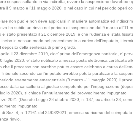
ere sospesi soltanto in via indiretta, ovvero la sospensione dovrebbe ope
tra il 9 marzo e l’11 maggio 2020, o nel caso in cui nel periodo operi 
elare non puo’ e non deve applicarsi in maniera automatica ed indiscrim
za ha subito un rinvio nel periodo di sospensione dal 9 marzo all’11 
o e’ stato presentato il 21 dicembre 2019; e che l’udienza e’ stata fissa
inciso in nessun modo nel procedimento a carico dell’imputato, i termin
l deposito della sentenza di primo grado.
pello il 23 dicembre 2019, cioe’ prima dell’emergenza sanitaria, e’ perven
 luglio 2020, e’ stato notificato a mezzo posta elettronica certificata al
vero che il processo non avrebbe potuto essere celebrato a causa dell’em
o del Tribunale secondo cui l’imputato avrebbe potuto paralizzare la sosp
il periodo strettamente emergenziale (9 marzo -11 maggio 2020) il pro
messo dalla cancelleria al giudice competente per l’impugnazione (depos
13 luglio 2020), si chiede l’annullamento del provvedimento impugnato.
 marzo 2021 (Decreto Legge 28 ottobre 2020, n. 137, ex articolo 23, comm
vvedimento impugnato.
za di Sez. 4, n. 12161 del 24/03/2021, emessa su ricorso del coimputat
enza rinvio.