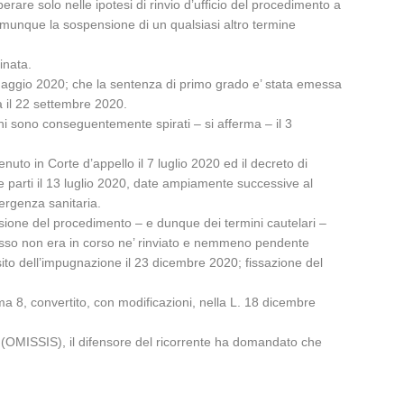
rare solo nelle ipotesi di rinvio d’ufficio del procedimento a
comunque la sospensione di un qualsiasi altro termine
inata.
maggio 2020; che la sentenza di primo grado e’ stata emessa
ta il 22 settembre 2020.
i sono conseguentemente spirati – si afferma – il 3
uto in Corte d’appello il 7 luglio 2020 ed il decreto di
le parti il 13 luglio 2020, date ampiamente successive al
ergenza sanitaria.
ensione del procedimento – e dunque dei termini cautelari –
cesso non era in corso ne’ rinviato e nemmeno pendente
ito dell’impugnazione il 23 dicembre 2020; fissazione del
a 8, convertito, con modificazioni, nella L. 18 dicembre
o (OMISSIS), il difensore del ricorrente ha domandato che