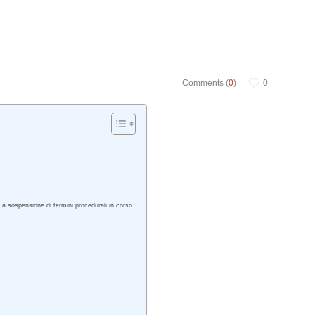
Comments (
0
)
0
a sospensione di termini procedurali in corso