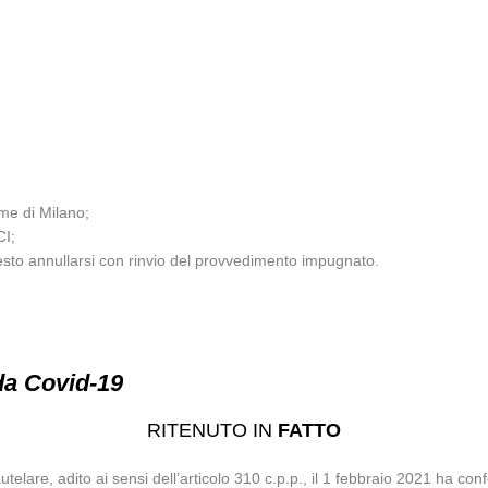
ame di Milano;
CI;
sto annullarsi con rinvio del provvedimento impugnato.
da Covid-19
RITENUTO IN
FATTO
autelare, adito ai sensi dell’articolo 310 c.p.p., il 1 febbraio 2021 ha co