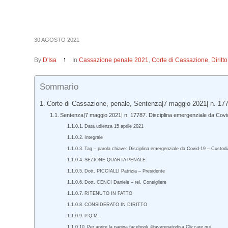
30 AGOSTO 2021
By
D'Isa
In
Cassazione penale 2021
,
Corte di Cassazione
,
Dirit
Sommario
Corte di Cassazione, penale, Sentenza|7 maggio 2021| n. 17
Sentenza|7 maggio 2021| n. 17787. Disciplina emergenziale da Cov
Data udienza 15 aprile 2021
Integrale
Tag – parola chiave: Disciplina emergenziale da Covid-19 – Custodi
SEZIONE QUARTA PENALE
Dott. PICCIALLI Patrizia – Presidente
Dott. CENCI Daniele – rel. Consigliere
RITENUTO IN FATTO
CONSIDERATO IN DIRITTO
P.Q.M.
Per aprire la pagina facebook @avvrenatodisa Cliccare qui