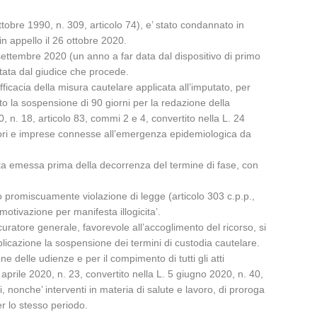
tobre 1990, n. 309, articolo 74), e’ stato condannato in
in appello il 26 ottobre 2020.
settembre 2020 (un anno a far data dal dispositivo di primo
ttata dal giudice che procede.
fficacia della misura cautelare applicata all’imputato, per
o la sospensione di 90 giorni per la redazione della
 n. 18, articolo 83, commi 2 e 4, convertito nella L. 24
atori e imprese connesse all’emergenza epidemiologica da
tata emessa prima della decorrenza del termine di fase, con
do promiscuamente violazione di legge (articolo 303 c.p.p.,
motivazione per manifesta illogicita’.
curatore generale, favorevole all’accoglimento del ricorso, si
licazione la sospensione dei termini di custodia cautelare.
 delle udienze e per il compimento di tutti gli atti
prile 2020, n. 23, convertito nella L. 5 giugno 2020, n. 40,
i, nonche’ interventi in materia di salute e lavoro, di proroga
r lo stesso periodo.