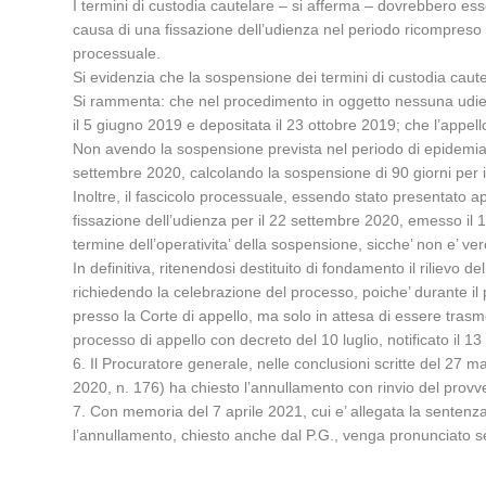
I termini di custodia cautelare – si afferma – dovrebbero ess
causa di una fissazione dell’udienza nel periodo ricompreso 
processuale.
Si evidenzia che la sospensione dei termini di custodia caut
Si rammenta: che nel procedimento in oggetto nessuna udien
il 5 giugno 2019 e depositata il 23 ottobre 2019; che l’appell
Non avendo la sospensione prevista nel periodo di epidemia 
settembre 2020, calcolando la sospensione di 90 giorni per i
Inoltre, il fascicolo processuale, essendo stato presentato ap
fissazione dell’udienza per il 22 settembre 2020, emesso il 10
termine dell’operativita’ della sospensione, sicche’ non e’ 
In definitiva, ritenendosi destituito di fondamento il riliev
richiedendo la celebrazione del processo, poiche’ durante 
presso la Corte di appello, ma solo in attesa di essere tras
processo di appello con decreto del 10 luglio, notificato il 
6. Il Procuratore generale, nelle conclusioni scritte del 27
2020, n. 176) ha chiesto l’annullamento con rinvio del pro
7. Con memoria del 7 aprile 2021, cui e’ allegata la senten
l’annullamento, chiesto anche dal P.G., venga pronunciato s