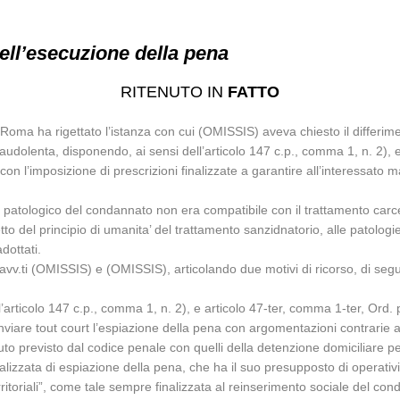
dell’esecuzione della pena
RITENUTO IN
FATTO
di Roma ha rigettato l’istanza con cui (OMISSIS) aveva chiesto il differi
a fraudolenta, disponendo, ai sensi dell’articolo 147 c.p., comma 1, n. 2), 
n l’imposizione di prescrizioni finalizzate a garantire all’interessato ma
patologico del condannato non era compatibile con il trattamento carcer
petto del principio di umanita’ del trattamento sanzidnatorio, alle patol
dottati.
a, avv.ti (OMISSIS) e (OMISSIS), articolando due motivi di ricorso, di segu
l’articolo 147 c.p., comma 1, n. 2), e articolo 47-ter, comma 1-ter, Ord. 
inviare tout court l’espiazione della pena con argomentazioni contrarie 
tituto previsto dal codice penale con quelli della detenzione domiciliare pe
lizzata di espiazione della pena, che ha il suo presupposto di operativit
erritoriali”, come tale sempre finalizzata al reinserimento sociale del cond