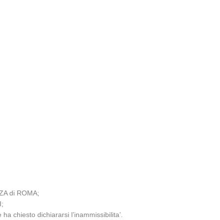
NZA di ROMA;
I;
chiesto dichiararsi l’inammissibilita’.