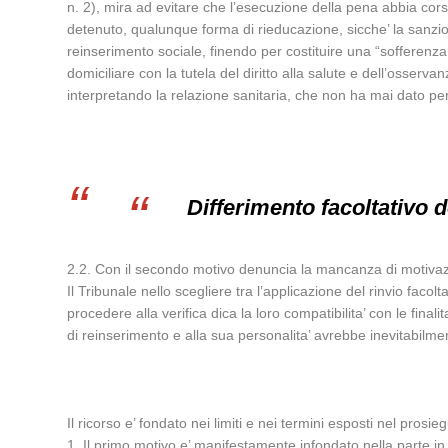
n. 2), mira ad evitare che l’esecuzione della pena abbia corso
detenuto, qualunque forma di rieducazione, sicche’ la sanzion
reinserimento sociale, finendo per costituire una “sofferenza in
domiciliare con la tutela del diritto alla salute e dell’osserv
interpretando la relazione sanitaria, che non ha mai dato per 
Differimento facoltativo 
2.2. Con il secondo motivo denuncia la mancanza di motivazio
Il Tribunale nello scegliere tra l’applicazione del rinvio fac
procedere alla verifica dica la loro compatibilita’ con le final
di reinserimento e alla sua personalita’ avrebbe inevitabilmen
Il ricorso e’ fondato nei limiti e nei termini esposti nel prosie
1. Il primo motivo e’ manifestamente infondato nella parte in 