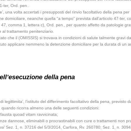
1-ter, Ord. pen..
e’, una volta accertati i presupposti del rinvio facoltativo della pena per ra
e domiciliare, neanche quella “a tempo” prevista dall’articolo 47-ter, c
lo 47, comma 1, lettera c), Ord. pen., per quanto affetto da patologie gra
re al trattamento penitenziario.
o che il (OMISSIS) si trovava in condizioni di salute talmente gravi da giu
tuto applicare nemmeno la detenzione domiciliare per la durata di un a
dell’esecuzione della pena
gittimita’, l’istituto del differimento facoltativo della pena, previsto dall
., quando ricorra almeno una delle seguenti condizioni:
nfausta quoad vitam ravvicinata;
uenze dannose, eliminabili o procrastinabili con cure o trattamenti non p
 (cosi’ Sez. 1, n. 37216 del 5/3/2014, Carfora, Rv. 260780; Sez. 1, n. 30