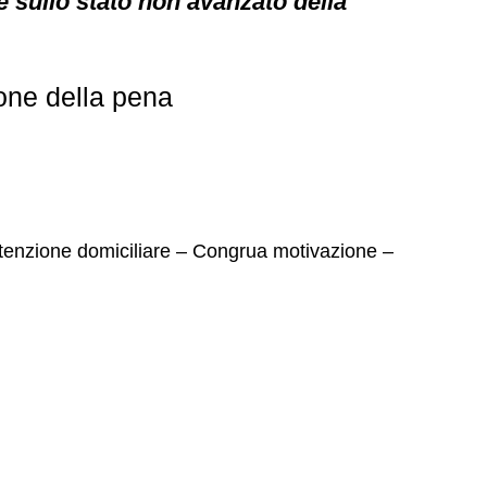
e sullo stato non avanzato della
one della pena
detenzione domiciliare – Congrua motivazione –