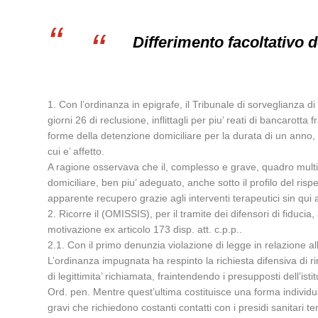
Differimento facoltativo 
1. Con l’ordinanza in epigrafe, il Tribunale di sorveglianza 
giorni 26 di reclusione, inflittagli per piu’ reati di bancarott
forme della detenzione domiciliare per la durata di un anno, co
cui e’ affetto.
A ragione osservava che il, complesso e grave, quadro multi 
domiciliare, ben piu’ adeguato, anche sotto il profilo del ris
apparente recupero grazie agli interventi terapeutici sin qui a
2. Ricorre il (OMISSIS), per il tramite dei difensori di fiduci
motivazione ex articolo 173 disp. att. c.p.p..
2.1. Con il primo denunzia violazione di legge in relazione al
L’ordinanza impugnata ha respinto la richiesta difensiva di r
di legittimita’ richiamata, fraintendendo i presupposti dell’is
Ord. pen. Mentre quest’ultima costituisce una forma individua
gravi che richiedono costanti contatti con i presidi sanitari t