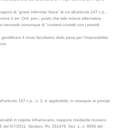
gioni di “grave infermita’ fisica” di cui all’articolo 147 c.p.,
omma 1-ter, Ord. pen., posto che tale misura alternativa
vi necessiti comunque di “costanti contatti con i presidi
stificare il rinvio facoltativo della pena per l’impossibilita’
nno.
’articolo 147 c.p., n. 2, e’ applicabile, in ossequio ai principi
raticabili in regime inframurario, neppure mediante ricovero
945 del 5/7/2011, Vardaro, Rv. 251478; Sez. 1, n. 8936 del