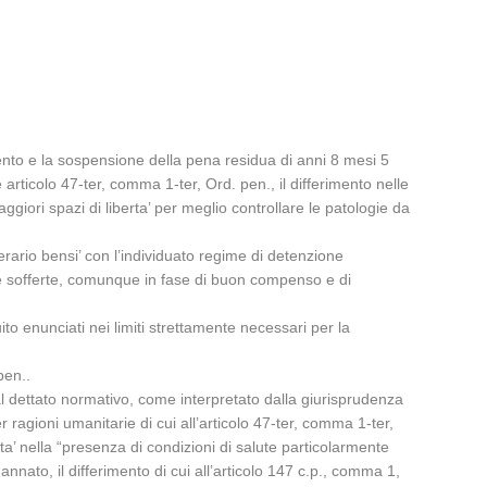
mento e la sospensione della pena residua di anni 8 mesi 5
e articolo 47-ter, comma 1-ter, Ord. pen., il differimento nelle
ggiori spazi di liberta’ per meglio controllare le patologie da
ario bensi’ con l’individuato regime di detenzione
ogie sofferte, comunque in fase di buon compenso e di
ito enunciati nei limiti strettamente necessari per la
pen..
al dettato normativo, come interpretato dalla giurisprudenza
r ragioni umanitarie di cui all’articolo 47-ter, comma 1-ter,
a’ nella “presenza di condizioni di salute particolarmente
annato, il differimento di cui all’articolo 147 c.p., comma 1,