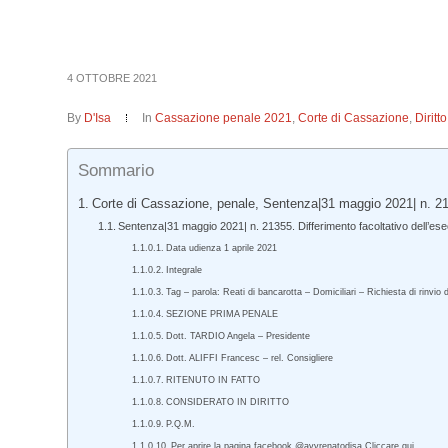
4 OTTOBRE 2021
By
D'Isa
In
Cassazione penale 2021
,
Corte di Cassazione
,
Dirit
Sommario
Corte di Cassazione, penale, Sentenza|31 maggio 2021| n. 2
Sentenza|31 maggio 2021| n. 21355. Differimento facoltativo dell’es
Data udienza 1 aprile 2021
Integrale
Tag – parola: Reati di bancarotta – Domiciliari – Richiesta di rinvi
SEZIONE PRIMA PENALE
Dott. TARDIO Angela – Presidente
Dott. ALIFFI Francesc – rel. Consigliere
RITENUTO IN FATTO
CONSIDERATO IN DIRITTO
P.Q.M.
Per aprire la pagina facebook @avvrenatodisa Cliccare qui