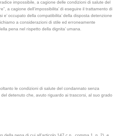
 radice impossibile, a cagione delle condizioni di salute del
 a cagione dell’impossibilita’ di eseguire il trattamento di
a si e’ occupato della compatibilita’ della disposta detenzione
il richiamo a considerazioni di stile ed erroneamente
della pena nel rispetto della dignita’ umana.
o soltanto le condizioni di salute del condannato senza
ale del detenuto che, avuto riguardo ai trascorsi, al suo grado
o della pena di cui all’articolo 147 c.p., comma 1, n. 2), e