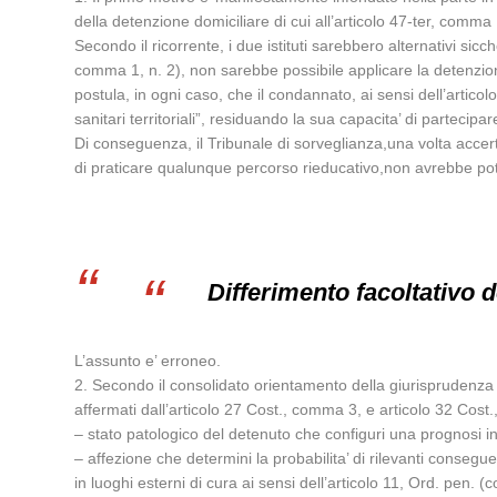
della detenzione domiciliare di cui all’articolo 47-ter, comma 
Secondo il ricorrente, i due istituti sarebbero alternativi sicch
comma 1, n. 2), non sarebbe possibile applicare la detenzion
postula, in ogni caso, che il condannato, ai sensi dell’artico
sanitari territoriali”, residuando la sua capacita’ di partecipa
Di conseguenza, il Tribunale di sorveglianza,una volta accertat
di praticare qualunque percorso rieducativo,non avrebbe po
Differimento facoltativo 
L’assunto e’ erroneo.
2. Secondo il consolidato orientamento della giurisprudenza di le
affermati dall’articolo 27 Cost., comma 3, e articolo 32 Cost
– stato patologico del detenuto che configuri una prognosi i
– affezione che determini la probabilita’ di rilevanti conseg
in luoghi esterni di cura ai sensi dell’articolo 11, Ord. pen.