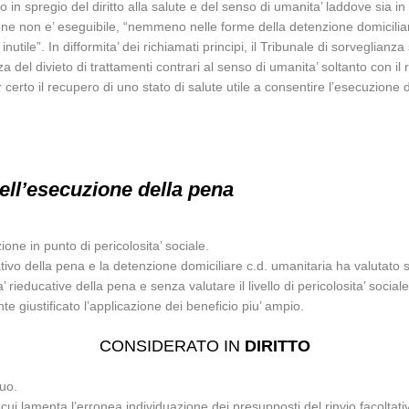
 in spregio del diritto alla salute e del senso di umanita’ laddove sia in
e non e’ eseguibile, “nemmeno nelle forme della detenzione domiciliare”,
utile”. In difformita’ dei richiamati principi, il Tribunale di sorveglianz
anza del divieto di trattamenti contrari al senso di umanita’ soltanto con 
certo il recupero di uno stato di salute utile a consentire l’esecuzione 
dell’esecuzione della pena
ne in punto di pericolosita’ sociale.
oltativo della pena e la detenzione domiciliare c.d. umanitaria ha valutat
ita’ rieducative della pena e senza valutare il livello di pericolosita’ soci
te giustificato l’applicazione dei beneficio piu’ ampio.
CONSIDERATO IN
DIRITTO
guo.
cui lamenta l’erronea individuazione dei presupposti del rinvio facoltativ