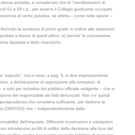
stessa assistita, e considerato che di “manifestazioni di
icoli 51 e 59 c.p., per essersi il Collegio giudicante occupato
 presenza di verita’ putativa, se attinta – come nella specie –
riformato la sentenza di primo grado in ordine alle statuizioni
iquidate a favore di quest’ultimo; b) perche’ la concessione,
a liquidata a titolo risarcitorio.
to “esposto”, ma in esso, a pag. 9, si dice espressamente
ione, a dichiarazione di opposizione alla emissioni. di
 e solo per iniziativa del pubblico ufficiale redigente – che si
izione del responsabile dei fatti denunciati. Non v’e’ quindi
 giurisprudenza che considera sufficiente, per dedurre la
ato da (OMISSIS) che – indipendentemente dalla
sabilita’ dell’imputato. Differenti ricostruzioni e valutazioni
 introducono profili di nullita’ della decisione alla luce del