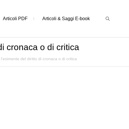
Articoli PDF
Articoli & Saggi E-book
 cronaca o di critica
simente del diritto di cronaca o di critica