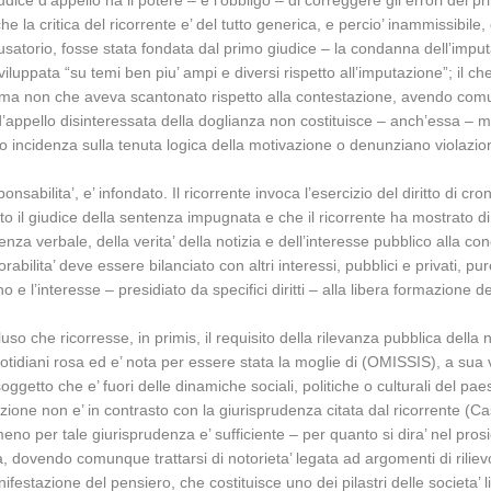
iudice d’appello ha il potere – e l’obbligo – di correggere gli errori del
he la critica del ricorrente e’ del tutto generica, e percio’ inammissibil
accusatorio, fosse stata fondata dal primo giudice – la condanna dell’imp
viluppata “su temi ben piu’ ampi e diversi rispetto all’imputazione”; il c
, ma non che aveva scantonato rispetto alla contestazione, avendo comu
d’appello disinteressata della doglianza non costituisce – anch’essa – moti
incidenza sulla tenuta logica della motivazione o denunziano violazioni 
onsabilita’, e’ infondato. Il ricorrente invoca l’esercizio del diritto di c
to il giudice della sentenza impugnata e che il ricorrente ha mostrato di c
nenza verbale, della verita’ della notizia e dell’interesse pubblico alla 
bilita’ deve essere bilanciato con altri interessi, pubblici e privati, pure
dano e l’interesse – presidiato da specifici diritti – alla libera formazione
 che ricorresse, in primis, il requisito della rilevanza pubblica della not
idiani rosa ed e’ nota per essere stata la moglie di (OMISSIS), a sua vo
soggetto che e’ fuori delle dinamiche sociali, politiche o culturali del pae
azione non e’ in contrasto con la giurisprudenza citata dal ricorrente (
 per tale giurisprudenza e’ sufficiente – per quanto si dira’ nel prosi
vata, dovendo comunque trattarsi di notorieta’ legata ad argomenti di rilie
manifestazione del pensiero, che costituisce uno dei pilastri delle societa’