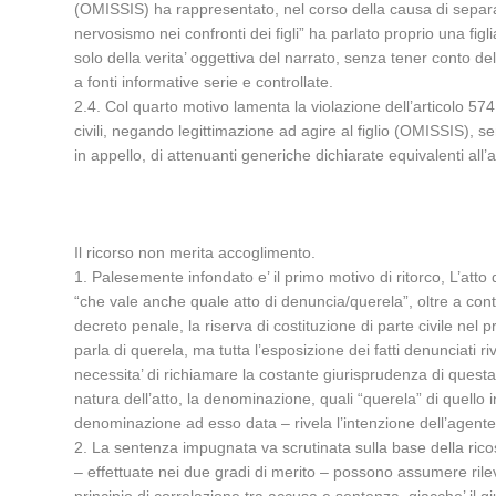
(OMISSIS) ha rappresentato, nel corso della causa di separazi
nervosismo nei confronti dei figli” ha parlato proprio una figl
solo della verita’ oggettiva del narrato, senza tener conto del 
a fonti informative serie e controllate.
2.4. Col quarto motivo lamenta la violazione dell’articolo 574
civili, negando legittimazione ad agire al figlio (OMISSIS), s
in appello, di attenuanti generiche dichiarate equivalenti al
Il ricorso non merita accoglimento.
1. Palesemente infondato e’ il primo motivo di ritorco, L’at
“che vale anche quale atto di denuncia/querela”, oltre a cont
decreto penale, la riserva di costituzione di parte civile nel 
parla di querela, ma tutta l’esposizione dei fatti denunciati r
necessita’ di richiamare la costante giurisprudenza di questa
natura dell’atto, la denominazione, quali “querela” di quello
denominazione ad esso data – rivela l’intenzione dell’agente d
2. La sentenza impugnata va scrutinata sulla base della ricostr
– effettuate nei due gradi di merito – possono assumere rileva