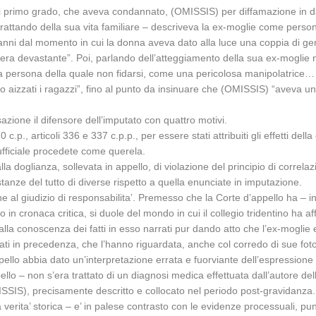
 di primo grado, che aveva condannato, (OMISSIS) per diffamazione in 
– trattando della sua vita familiare – descriveva la ex-moglie come perso
e anni dal momento in cui la donna aveva dato alla luce una coppia di gem
era devastante”. Poi, parlando dell’atteggiamento della sua ex-moglie 
 persona della quale non fidarsi, come una pericolosa manipolatrice… 
 aizzati i ragazzi”, fino al punto da insinuare che (OMISSIS) “aveva un 
zione il difensore dell’imputato con quattro motivi.
 c.p., articoli 336 e 337 c.p.p., per essere stati attribuiti gli effetti d
o ufficiale procedete come querela.
a doglianza, sollevata in appello, di violazione del principio di correla
stanze del tutto di diverse rispetto a quella enunciate in imputazione.
ne al giudizio di responsabilita’. Premesso che la Corte d’appello ha – i
in cronaca critica, si duole del mondo in cui il collegio tridentino ha af
e alla conoscenza dei fatti in esso narrati pur dando atto che l’ex-mogl
ubblicati in precedenza, che l’hanno riguardata, anche col corredo di sue 
appello abbia dato un’interpretazione errata e fuorviante dell’espressione
o – non s’era trattato di un diagnosi medica effettuata dall’autore del
IS), precisamente descritto e collocato nel periodo post-gravidanza. In
la verita’ storica – e’ in palese contrasto con le evidenze processuali, p