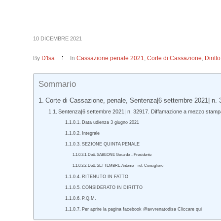
10 DICEMBRE 2021
By
D'Isa
In
Cassazione penale 2021
,
Corte di Cassazione
,
Dirit
Sommario
Corte di Cassazione, penale, Sentenza|6 settembre 2021| n. 
Sentenza|6 settembre 2021| n. 32917. Diffamazione a mezzo stampa e l
Data udienza 3 giugno 2021
Integrale
SEZIONE QUINTA PENALE
Dott. SABEONE Gerardo – Presidente
Dott. SETTEMBRE Antonio – rel. Consigliere
RITENUTO IN FATTO
CONSIDERATO IN DIRITTO
P.Q.M.
Per aprire la pagina facebook @avvrenatodisa Cliccare qui