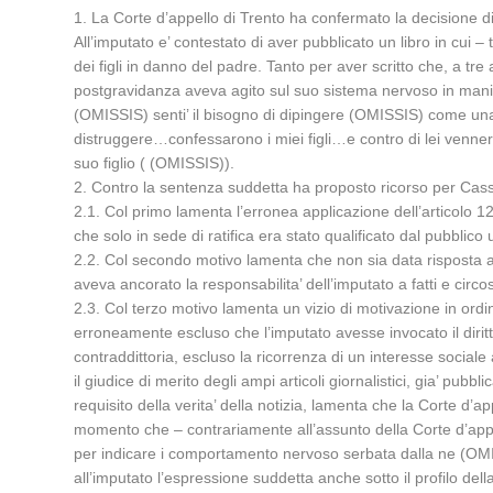
1. La Corte d’appello di Trento ha confermato la decisione
All’imputato e’ contestato di aver pubblicato un libro in cui 
dei figli in danno del padre. Tanto per aver scritto che, a tr
postgravidanza aveva agito sul suo sistema nervoso in mani
(OMISSIS) senti’ il bisogno di dipingere (OMISSIS) come una
distruggere…confessarono i miei figli…e contro di lei vennero
suo figlio ( (OMISSIS)).
2. Contro la sentenza suddetta ha proposto ricorso per Cassa
2.1. Col primo lamenta l’erronea applicazione dell’articolo 120
che solo in sede di ratifica era stato qualificato dal pubblic
2.2. Col secondo motivo lamenta che non sia data risposta all
aveva ancorato la responsabilita’ dell’imputato a fatti e circo
2.3. Col terzo motivo lamenta un vizio di motivazione in ordi
erroneamente escluso che l’imputato avesse invocato il diritto 
contraddittoria, escluso la ricorrenza di un interesse social
il giudice di merito degli ampi articoli giornalistici, gia’ p
requisito della verita’ della notizia, lamenta che la Corte d’
momento che – contrariamente all’assunto della Corte d’appell
per indicare i comportamento nervoso serbata dalla ne (OMISS
all’imputato l’espressione suddetta anche sotto il profilo del