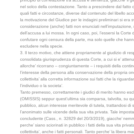
principio di correlazione tra accusa e sentenza, giacche’ il g
nel solco della contestazione. Tanto a prescindere dal fatto c
quali fatti e circostanze, diverse dal contenuto del libello 
la motivazione del Giudice per le indagini preliminari si era s
considerazione (anche) fatti non enunciati nell’imputazione
dell’accusa a lui mossa. In ogni caso, poi, l’essersi la Corte 
confutare ogni censura della parte, ma solo quelle che hanno 
escludere nella specie.
3. Il terzo motivo, che attiene propriamente al giudizio di resp
consolidata giurisprudenza di questa Corte, a cui si e’ attenu
allorche’ ricorrano – congiuntamente – i requisiti della conti
l’interesse della persona alla conservazione della propria onora
collettivita’ alla corretta informazione sui fatti che la riguar
l’individuo o la societa’.
Tanto premesso, correttamente i giudici di merito hanno escluso
(OMISSIS) seppur quest’ultima sia comparsa, talvolta, su quot
pubblico, alcun interesse meritevole di tutela, trattandosi di 
l’anonimato sulle vicende della sua vita privata. Tale impost
concludente (Cass., n. 32829 del 20/3/2019), giacche’ nemmeno
perche’ siano sciorinati in pubblico i fatti della sua vita pri
collettivita’, anche i fatti personali. Tanto perche’ la libera 