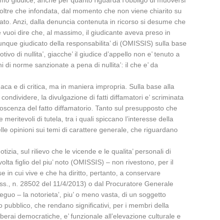
 primo giudice, anche per quanto riguarda l’obbligo di muoversi
e, oltre che infondata, dal momento che non viene chiarito su
utato. Anzi, dalla denuncia contenuta in ricorso si desume che
he vuoi dire che, al massimo, il giudicante aveva preso in
nque giudicato della responsabilita’ di (OMISSIS) sulla base
vo di nullita’, giacche’ il giudice d’appello non e’ tenuto a
di norme sanzionate a pena di nullita’: il che e’ da
ronaca e di critica, ma in maniera impropria. Sulla base alla
ondividere, la divulgazione di fatti diffamatori e’ scriminata
conoscenza del fatto diffamatorio. Tanto sul presupposto che
 meritevoli di tutela, tra i quali spiccano l’interesse della
 delle opinioni sui temi di carattere generale, che riguardano
izia, sul rilievo che le vicende e le qualita’ personali di
lta figlio del piu’ noto (OMISSIS) – non rivestono, per il
se in cui vive e che ha diritto, pertanto, a conservare
Cass., n. 28502 del 11/4/2013) o dal Procuratore Generale
eguo – la notorieta’, piu’ o meno vasta, di un soggetto
vo pubblico, che rendano significativi, per i membri della
 liberai democratiche, e’ funzionale all’elevazione culturale e