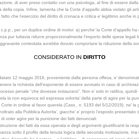
one, di aver preso contatto con una psicologa, al fine di essere dalla 
ia della copia. Infine, lamenta che la Corte d’appello abbia violato gli art
fatto che l’esercizio del diritto di cronaca e critica e’ legittimo anche in
 c.p.p., per un duplice ordine di motivi: a) perche’ la Corte d’appello ha 
enza pur tuttavia ridurre proporzionalmente l’importo delle spese legali l
l’aggravante contestata avrebbe dovuto comportare la riduzione della somm
CONSIDERATO IN
DIRITTO
to datato 12 maggio 2016, proveniente dalla persona offesa, e’ denomina
enere la richiesta dell’esponente di essere avvisato in caso di archiviaz
processo penale “che dovesse instaurarsi”. Non e’ solo in ratifica, quindi –
ivela la non equivoca ed espressa volonta’ della parte di agire per la pun
 Corte in ordine al favor querela (Cass., n. 5193 del 5/12/2019), ne’ la
 inoltrato alla Pubblica Autorita’, giacche’ e’ proprio l’esposto present
i voler agire per la punizione dei fatti denunciati.
uzione dei fatti da essa operata e degli argomenti giustificanti la respon
nza sotto il profilo della tenuta logica della seconda motivazione, ma non