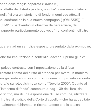
danno della moglie separata (OMISSIS).
ne affetta da disturbi psichici, nonche’ come manipolatrice
elli, “vi era un isterismo di fondo in ogni suo atto…il
nei confronti della sua nuova compagna ( (OMISSIS)): ”
(OMISSIS) divento’ un obiettivo da bersagliare, da
rapporto particolarmente equivoco” nei confronti nell’altro
ella querela ad un semplice esposto presentato dalla ex-moglie,
zione tra imputazione e sentenza, dacche’ il primo giudice
n palese contrasto con l’impostazione della difesa –
frontato il tema del diritto di cronaca per avere, in maniera
ie era gia’ nota al grosso pubblico, coma comprovato secondo
fotografie su rotocalchi rosa come “Novella 2000”. Quanto al
 “isterismo di fondo” contenuta a pag. 139 del libro, dal
lo scritto, ma di una espressione di uso comune, utilizzata
oltre, il giudizio della Corte d’appello – che ha addebitato
untualmente richiamata in ricorso, atteso che la stessa