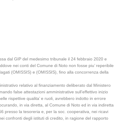
messa dal GIP del medesimo tribunale il 24 febbraio 2020 e
addove nei conti del Comune di Noto non fosse piu’ reperibile
i indagati (OMISSIS) e (OMISSIS), fino alla concorrenza della
strativo relativo al finanziamento deliberato dal Ministero
mando false attestazioni amministrative sull’effettivo inizio
lle rispettive qualita’ e ruoli, avrebbero indotto in errore
rocurando, in via diretta, al Comune di Noto ed in via indiretta
 presso la tesoreria e, per la soc. cooperativa, nei ricavi
 confronti degli istituti di credito, in ragione del rapporto