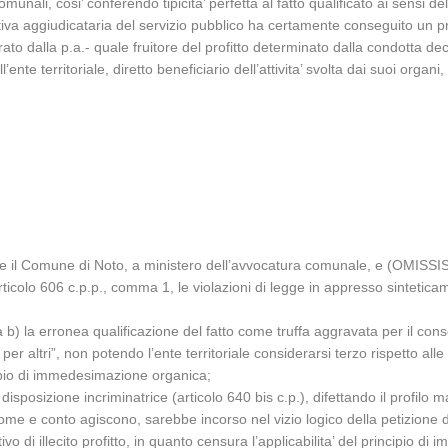
munali, cosi’ conferendo tipicita’ perfetta al fatto qualificato ai sensi dell
va aggiudicataria del servizio pubblico ha certamente conseguito un profi
ato dalla p.a.- quale fruitore del profitto determinato dalla condotta dec
l’ente territoriale, diretto beneficiario dell’attivita’ svolta dai suoi organ
a
e il Comune di Noto, a ministero dell’avvocatura comunale, e (OMISSIS
rticolo 606 c.p.p., comma 1, le violazioni di legge in appresso sintetica
 b) la erronea qualificazione del fatto come truffa aggravata per il con
’ o per altri”, non potendo l’ente territoriale considerarsi terzo rispetto
ncipio di immedesimazione organica;
sizione incriminatrice (articolo 640 bis c.p.), difettando il profilo materi
nome e conto agiscono, sarebbe incorso nel vizio logico della petizione 
tivo di illecito profitto, in quanto censura l’applicabilita’ del principio di