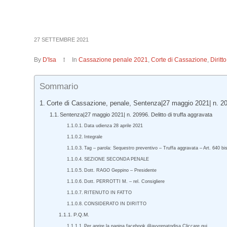
27 SETTEMBRE 2021
By
D'Isa
In
Cassazione penale 2021
,
Corte di Cassazione
,
Dirit
Sommario
Corte di Cassazione, penale, Sentenza|27 maggio 2021| n. 2
Sentenza|27 maggio 2021| n. 20996. Delitto di truffa aggravata
Data udienza 28 aprile 2021
Integrale
Tag – parola: Sequestro preventivo – Truffa aggravata – Art. 640 bis c
SEZIONE SECONDA PENALE
Dott. RAGO Geppino – Presidente
Dott. PERROTTI M. – rel. Consigliere
RITENUTO IN FATTO
CONSIDERATO IN DIRITTO
P.Q.M.
Per aprire la pagina facebook @avvrenatodisa Cliccare qui