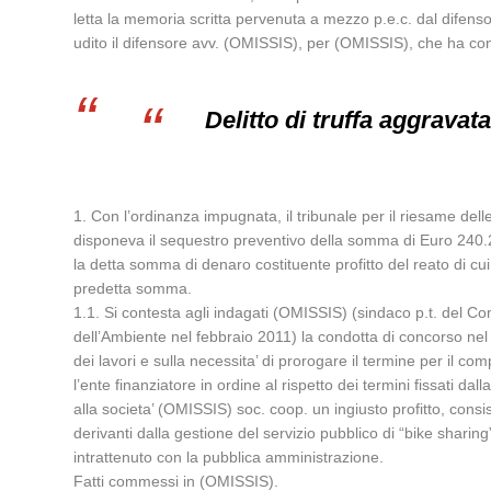
letta la memoria scritta pervenuta a mezzo p.e.c. dal difen
udito il difensore avv. (OMISSIS), per (OMISSIS), che ha c
Delitto di truffa aggravat
1. Con l’ordinanza impugnata, il tribunale per il riesame del
disponeva il sequestro preventivo della somma di Euro 240.28
la detta somma di denaro costituente profitto del reato di cui
predetta somma.
1.1. Si contesta agli indagati (OMISSIS) (sindaco p.t. del C
dell’Ambiente nel febbraio 2011) la condotta di concorso nel de
dei lavori e sulla necessita’ di prorogare il termine per il com
l’ente finanziatore in ordine al rispetto dei termini fissati d
alla societa’ (OMISSIS) soc. coop. un ingiusto profitto, consi
derivanti dalla gestione del servizio pubblico di “bike sharing
intrattenuto con la pubblica amministrazione.
Fatti commessi in (OMISSIS).