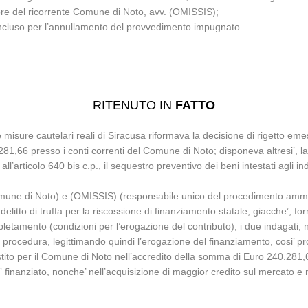
sore del ricorrente Comune di Noto, avv. (OMISSIS);
oncluso per l’annullamento del provvedimento impugnato.
a
RITENUTO IN
FATTO
le misure cautelari reali di Siracusa riformava la decisione di rigetto e
1,66 presso i conti correnti del Comune di Noto; disponeva altresi’, l
 all’articolo 640 bis c.p., il sequestro preventivo dei beni intestati agl
omune di Noto) e (OMISSIS) (responsabile unico del procedimento ammini
litto di truffa per la riscossione di finanziamento statale, giacche’, for
pletamento (condizioni per l’erogazione del contributo), i due indagati, ne
alla procedura, legittimando quindi l’erogazione del finanziamento, cosi’ p
stito per il Comune di Noto nell’accredito della somma di Euro 240.281,66
” finanziato, nonche’ nell’acquisizione di maggior credito sul mercato e nei