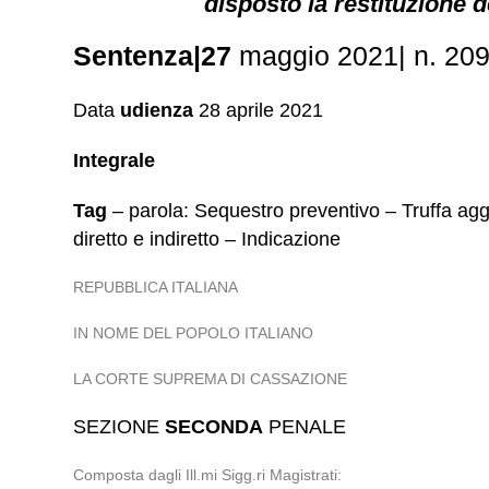
disposto la restituzione 
Sentenza|27
maggio 2021| n. 20996
Data
udienza
28 aprile 2021
Integrale
Tag
– parola: Sequestro preventivo – Truffa aggra
diretto e indiretto – Indicazione
REPUBBLICA ITALIANA
IN NOME DEL POPOLO ITALIANO
LA CORTE SUPREMA DI CASSAZIONE
SEZIONE
SECONDA
PENALE
Composta dagli Ill.mi Sigg.ri Magistrati: