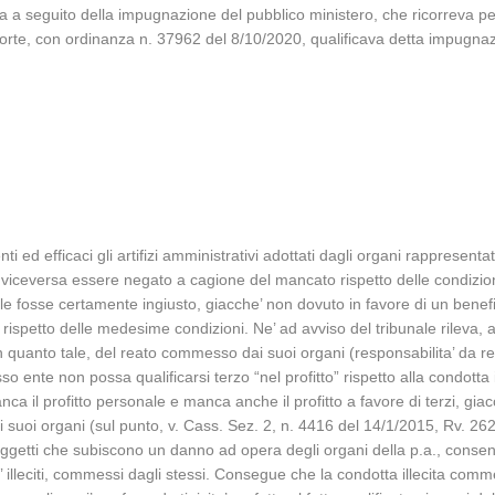
niva a seguito della impugnazione del pubblico ministero, che ricorreva p
rte, con ordinanza n. 37962 del 8/10/2020, qualificava detta impugnazi
a
i ed efficaci gli artifizi amministrativi adottati dagli organi rappresentativ
viceversa essere negato a cagione del mancato rispetto delle condizio
itoriale fosse certamente ingiusto, giacche’ non dovuto in favore di un ben
ispetto delle medesime condizioni. Ne’ ad avviso del tribunale rileva, al 
, in quanto tale, del reato commesso dai suoi organi (responsabilita’ da 
 ente non possa qualificarsi terzo “nel profitto” rispetto alla condotta i
a il profitto personale e manca anche il profitto a favore di terzi, giac
i suoi organi (sul punto, v. Cass. Sez. 2, n. 4416 del 14/1/2015, Rv. 262376
getti che subiscono un danno ad opera degli organi della p.a., consenta
 piu’ illeciti, commessi dagli stessi. Consegue che la condotta illecita c