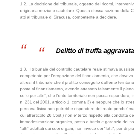
1.2. La decisione del tribunale, oggetto dei ricorsi, interve
originaria mozione cautelare. Questa stessa sezione della Co
atti al tribunale di Siracusa, competente a decidere.
Delitto di truffa aggravat
1.3. Il tribunale del controllo cautelare reale stimava sussistent
competente per l’erogazione del finanziamento, che doveva 
altresi’ il tribunale che il profitto conseguito dall’ente terr
poste al finanziamento, avendo attestato falsamente il pieno r
se’ o per altri”, che l’ente territoriale non possa rispondere
n. 231 del 2001, articolo 1, comma 3) e neppure che lo stresso
persona fisica non potrebbe rispondere del reato perche’ manc
cui all’articolo 28 Cost.) non e’ terzo rispetto alla condotta de
immedesimazione organica, posto a tutela e garanzia dei sog
“atti” adottati dai suoi organi, non invece dei “fatti”, per di