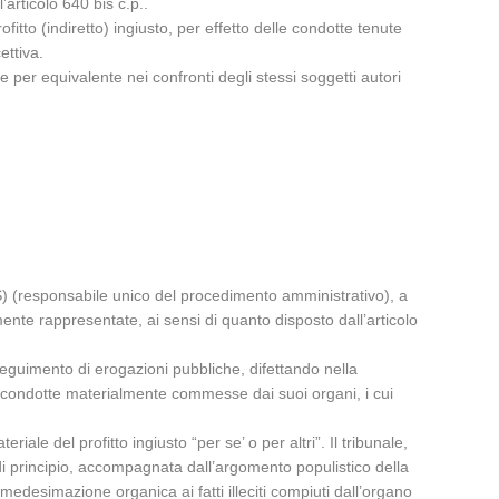
’articolo 640 bis c.p..
tto (indiretto) ingiusto, per effetto delle condotte tenute
ettiva.
i, e per equivalente nei confronti degli stessi soggetti autori
) (responsabile unico del procedimento amministrativo), a
mente rappresentate, ai sensi di quanto disposto dall’articolo
seguimento di erogazioni pubbliche, difettando nella
 alle condotte materialmente commesse dai suoi organi, i cui
ale del profitto ingiusto “per se’ o per altri”. Il tribunale,
di principio, accompagnata dall’argomento populistico della
 immedesimazione organica ai fatti illeciti compiuti dall’organo