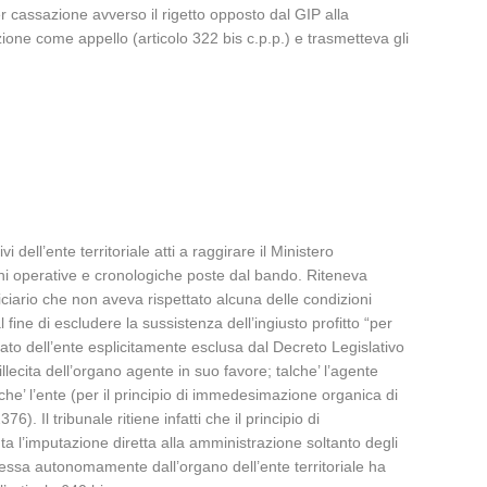
er cassazione avverso il rigetto opposto dal GIP alla
one come appello (articolo 322 bis c.p.p.) e trasmetteva gli
i dell’ente territoriale atti a raggirare il Ministero
ni operative e cronologiche poste dal bando. Riteneva
eficiario che non aveva rispettato alcuna delle condizioni
fine di escludere la sussistenza dell’ingiusto profitto “per
reato dell’ente esplicitamente esclusa dal Decreto Legislativo
llecita dell’organo agente in suo favore; talche’ l’agente
che’ l’ente (per il principio di immedesimazione organica di
). Il tribunale ritiene infatti che il principio di
 l’imputazione diretta alla amministrazione soltanto degli
ommessa autonomamente dall’organo dell’ente territoriale ha