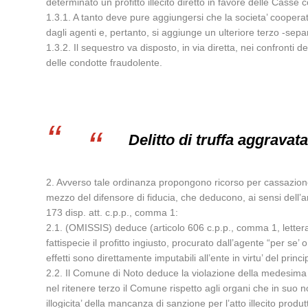
determinato un profitto illecito diretto in favore delle Casse co
1.3.1. A tanto deve pure aggiungersi che la societa’ cooperati
dagli agenti e, pertanto, si aggiunge un ulteriore terzo -separ
1.3.2. Il sequestro va disposto, in via diretta, nei confronti del
delle condotte fraudolente.
Delitto di truffa aggravat
2. Avverso tale ordinanza propongono ricorso per cassazion
mezzo del difensore di fiducia, che deducono, ai sensi dell’a
173 disp. att. c.p.p., comma 1:
2.1. (OMISSIS) deduce (articolo 606 c.p.p., comma 1, lettera
fattispecie il profitto ingiusto, procurato dall’agente “per se
effetti sono direttamente imputabili all’ente in virtu’ del pri
2.2. Il Comune di Noto deduce la violazione della medesima dispo
nel ritenere terzo il Comune rispetto agli organi che in suo 
illogicita’ della mancanza di sanzione per l’atto illecito produt