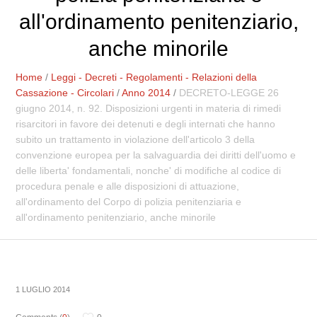
all'ordinamento penitenziario,
anche minorile
Home
/
Leggi - Decreti - Regolamenti - Relazioni della
Cassazione - Circolari
/
Anno 2014
/
DECRETO-LEGGE 26
giugno 2014, n. 92. Disposizioni urgenti in materia di rimedi
risarcitori in favore dei detenuti e degli internati che hanno
subito un trattamento in violazione dell'articolo 3 della
convenzione europea per la salvaguardia dei diritti dell'uomo e
delle liberta' fondamentali, nonche' di modifiche al codice di
procedura penale e alle disposizioni di attuazione,
all'ordinamento del Corpo di polizia penitenziaria e
all'ordinamento penitenziario, anche minorile
1 LUGLIO 2014