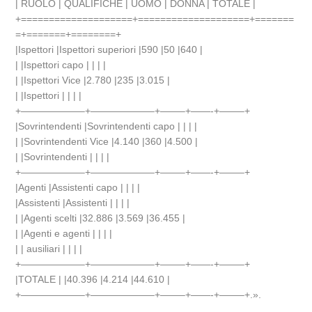
| RUOLO | QUALIFICHE | UOMO | DONNA | TOTALE |
+====================+====================+=======
=+=======+========+
|Ispettori |Ispettori superiori |590 |50 |640 |
| |Ispettori capo | | | |
| |Ispettori Vice |2.780 |235 |3.015 |
| |Ispettori | | | |
+——————–+——————–+——–+——-+——–+
|Sovrintendenti |Sovrintendenti capo | | | |
| |Sovrintendenti Vice |4.140 |360 |4.500 |
| |Sovrintendenti | | | |
+——————–+——————–+——–+——-+——–+
|Agenti |Assistenti capo | | | |
|Assistenti |Assistenti | | | |
| |Agenti scelti |32.886 |3.569 |36.455 |
| |Agenti e agenti | | | |
| | ausiliari | | | |
+——————–+——————–+——–+——-+——–+
|TOTALE | |40.396 |4.214 |44.610 |
+——————–+——————–+——–+——-+——–+.».