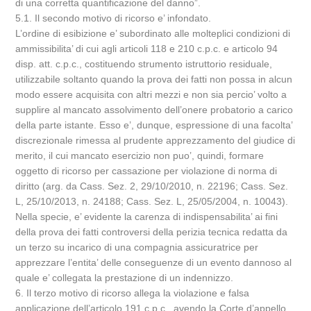
di una corretta quantificazione del danno”.
5.1. Il secondo motivo di ricorso e’ infondato.
L’ordine di esibizione e’ subordinato alle molteplici condizioni di
ammissibilita’ di cui agli articoli 118 e 210 c.p.c. e articolo 94
disp. att. c.p.c., costituendo strumento istruttorio residuale,
utilizzabile soltanto quando la prova dei fatti non possa in alcun
modo essere acquisita con altri mezzi e non sia percio’ volto a
supplire al mancato assolvimento dell’onere probatorio a carico
della parte istante. Esso e’, dunque, espressione di una facolta’
discrezionale rimessa al prudente apprezzamento del giudice di
merito, il cui mancato esercizio non puo’, quindi, formare
oggetto di ricorso per cassazione per violazione di norma di
diritto (arg. da Cass. Sez. 2, 29/10/2010, n. 22196; Cass. Sez.
L, 25/10/2013, n. 24188; Cass. Sez. L, 25/05/2004, n. 10043).
Nella specie, e’ evidente la carenza di indispensabilita’ ai fini
della prova dei fatti controversi della perizia tecnica redatta da
un terzo su incarico di una compagnia assicuratrice per
apprezzare l’entita’ delle conseguenze di un evento dannoso al
quale e’ collegata la prestazione di un indennizzo.
6. Il terzo motivo di ricorso allega la violazione e falsa
applicazione dell’articolo 191 c.p.c., avendo la Corte d’appello