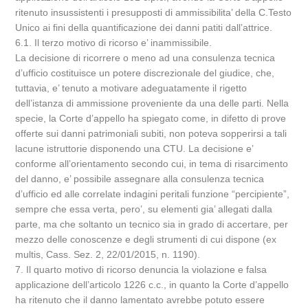
ritenuto insussistenti i presupposti di ammissibilita’ della C.Testo
Unico ai fini della quantificazione dei danni patiti dall’attrice.
6.1. Il terzo motivo di ricorso e’ inammissibile.
La decisione di ricorrere o meno ad una consulenza tecnica
d’ufficio costituisce un potere discrezionale del giudice, che,
tuttavia, e’ tenuto a motivare adeguatamente il rigetto
dell’istanza di ammissione proveniente da una delle parti. Nella
specie, la Corte d’appello ha spiegato come, in difetto di prove
offerte sui danni patrimoniali subiti, non poteva sopperirsi a tali
lacune istruttorie disponendo una CTU. La decisione e’
conforme all’orientamento secondo cui, in tema di risarcimento
del danno, e’ possibile assegnare alla consulenza tecnica
d’ufficio ed alle correlate indagini peritali funzione “percipiente”,
sempre che essa verta, pero’, su elementi gia’ allegati dalla
parte, ma che soltanto un tecnico sia in grado di accertare, per
mezzo delle conoscenze e degli strumenti di cui dispone (ex
multis, Cass. Sez. 2, 22/01/2015, n. 1190).
7. Il quarto motivo di ricorso denuncia la violazione e falsa
applicazione dell’articolo 1226 c.c., in quanto la Corte d’appello
ha ritenuto che il danno lamentato avrebbe potuto essere