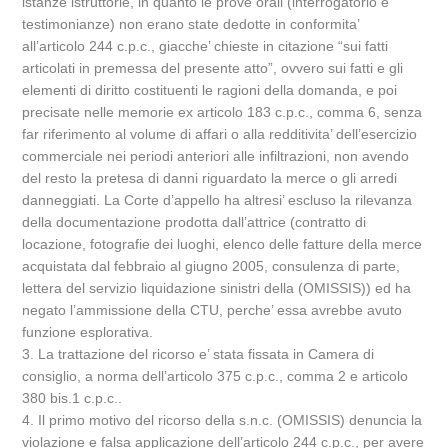
istanze istruttorie, in quanto le prove orali (interrogatorio e
testimonianze) non erano state dedotte in conformita’
all’articolo 244 c.p.c., giacche’ chieste in citazione “sui fatti
articolati in premessa del presente atto”, ovvero sui fatti e gli
elementi di diritto costituenti le ragioni della domanda, e poi
precisate nelle memorie ex articolo 183 c.p.c., comma 6, senza
far riferimento al volume di affari o alla redditivita’ dell’esercizio
commerciale nei periodi anteriori alle infiltrazioni, non avendo
del resto la pretesa di danni riguardato la merce o gli arredi
danneggiati. La Corte d’appello ha altresi’ escluso la rilevanza
della documentazione prodotta dall’attrice (contratto di
locazione, fotografie dei luoghi, elenco delle fatture della merce
acquistata dal febbraio al giugno 2005, consulenza di parte,
lettera del servizio liquidazione sinistri della (OMISSIS)) ed ha
negato l’ammissione della CTU, perche’ essa avrebbe avuto
funzione esplorativa.
3. La trattazione del ricorso e’ stata fissata in Camera di
consiglio, a norma dell’articolo 375 c.p.c., comma 2 e articolo
380 bis.1 c.p.c..
4. Il primo motivo del ricorso della s.n.c. (OMISSIS) denuncia la
violazione e falsa applicazione dell’articolo 244 c.p.c., per avere