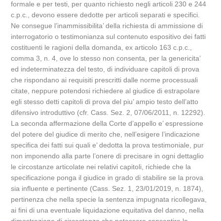
formale e per testi, per quanto richiesto negli articoli 230 e 244
c.p.c., devono essere dedotte per articoli separati e specifici.
Ne consegue l’inammissibilita’ della richiesta di ammissione di
interrogatorio o testimonianza sul contenuto espositivo dei fatti
costituenti le ragioni della domanda, ex articolo 163 c.p.c.,
comma 3, n. 4, ove lo stesso non consenta, per la genericita’
ed indeterminatezza del testo, di individuare capitoli di prova
che rispondano ai requisiti prescritti dalle norme processuali
citate, neppure potendosi richiedere al giudice di estrapolare
egli stesso detti capitoli di prova del piu’ ampio testo dell’atto
difensivo introduttivo (cfr. Cass. Sez. 2, 07/06/2011, n. 12292).
La seconda affermazione della Corte d’appello e’ espressione
del potere del giudice di merito che, nell’esigere l’indicazione
specifica dei fatti sui quali e’ dedotta la prova testimoniale, pur
non imponendo alla parte l’onere di precisare in ogni dettaglio
le circostanze articolate nei relativi capitoli, richiede che la
specificazione ponga il giudice in grado di stabilire se la prova
sia influente e pertinente (Cass. Sez. 1, 23/01/2019, n. 1874),
pertinenza che nella specie la sentenza impugnata ricollegava,
ai fini di una eventuale liquidazione equitativa del danno, nella