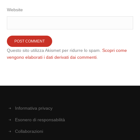
Website
Questo sito utilizza Akismet per ridurre lo spam.
Scopri come
vengono elaborati i dati derivati dai commenti
.
Informativa privacy
Esonero di responsabilità
Collaborazioni