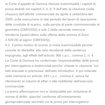
la Corte d’appello di Genova ritenuto inammissibili i capitoli di
prova dedotti nei capitoli 3, 4, 8, 9 dell’atto di citazione (sulla
chiusura dell’attivita’ commerciale da aprile a settembre del
2005, sulla esecuzione in tale periodo dei lavori di riparazione
delle condotte di scarico, sulla perizia di parte commissionata al
geometra (OMISSIS)) e sub 2 della seconda memoria
istruttoria (quest’ultimo sulla offerta della somma di Euro
2.500,00 al signor (OMISSIS)).
4.1. Il primo motivo di ricorso si rivela inammissibile perche’
carente di riferibilita’ alla ratio decidendi della sentenza
impugnata, agli effetti dell’articolo 366 c.p.c., comma 1, n. 4.
La Corte di Genova ha confermato l’inammissibilita’ delle prove
per interrogatorio e testimoniali perche’ chieste in citazione “sui
fatti articolati in premessa” dell’atto introduttivo, e poi reiterate
nelle memorie ex articolo 183 c.p.c., comma 6, senza far
riferimento al volume di affari o alla redditivita’ dell’esercizio
commerciale.
La prima affermazione non e’ sindacabile per violazione di
norme di diritto, giacche’ conforme all’orientamento
giurisprudenziale secondo cui le prove per interrogatorio