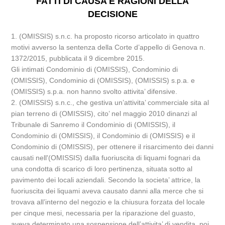
FATTI DI CAUSA E RAGIONI DELLA
DECISIONE
1. (OMISSIS) s.n.c. ha proposto ricorso articolato in quattro
motivi avverso la sentenza della Corte d’appello di Genova n.
1372/2015, pubblicata il 9 dicembre 2015.
Gli intimati Condominio di (OMISSIS), Condominio di
(OMISSIS), Condominio di (OMISSIS), (OMISSIS) s.p.a. e
(OMISSIS) s.p.a. non hanno svolto attivita’ difensive.
2. (OMISSIS) s.n.c., che gestiva un’attivita’ commerciale sita al
pian terreno di (OMISSIS), cito’ nel maggio 2010 dinanzi al
Tribunale di Sanremo il Condominio di (OMISSIS), il
Condominio di (OMISSIS), il Condominio di (OMISSIS) e il
Condominio di (OMISSIS), per ottenere il risarcimento dei danni
causati nell'(OMISSIS) dalla fuoriuscita di liquami fognari da
una condotta di scarico di loro pertinenza, situata sotto al
pavimento dei locali aziendali. Secondo la societa’ attrice, la
fuoriuscita dei liquami aveva causato danni alla merce che si
trovava all’interno del negozio e la chiusura forzata del locale
per cinque mesi, necessaria per la riparazione del guasto,
aveva determinato una sospensione dell’attivita’ di vendita, poi