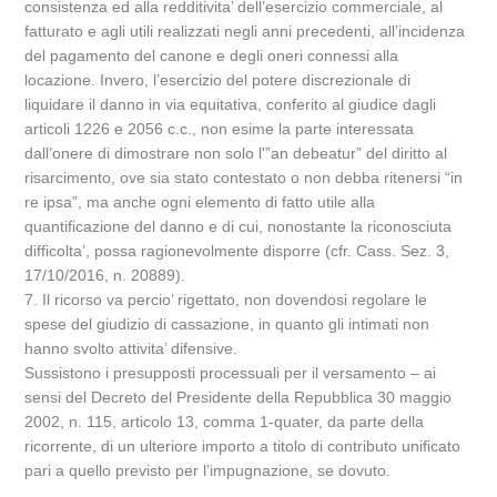
consistenza ed alla redditivita’ dell’esercizio commerciale, al
fatturato e agli utili realizzati negli anni precedenti, all’incidenza
del pagamento del canone e degli oneri connessi alla
locazione. Invero, l’esercizio del potere discrezionale di
liquidare il danno in via equitativa, conferito al giudice dagli
articoli 1226 e 2056 c.c., non esime la parte interessata
dall’onere di dimostrare non solo l'”an debeatur” del diritto al
risarcimento, ove sia stato contestato o non debba ritenersi “in
re ipsa”, ma anche ogni elemento di fatto utile alla
quantificazione del danno e di cui, nonostante la riconosciuta
difficolta’, possa ragionevolmente disporre (cfr. Cass. Sez. 3,
17/10/2016, n. 20889).
7. Il ricorso va percio’ rigettato, non dovendosi regolare le
spese del giudizio di cassazione, in quanto gli intimati non
hanno svolto attivita’ difensive.
Sussistono i presupposti processuali per il versamento – ai
sensi del Decreto del Presidente della Repubblica 30 maggio
2002, n. 115, articolo 13, comma 1-quater, da parte della
ricorrente, di un ulteriore importo a titolo di contributo unificato
pari a quello previsto per l’impugnazione, se dovuto.