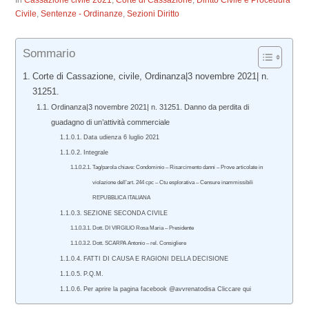
In
Cassazione civile 2021
,
Corte di Cassazione
,
Diritto Civile e Procedura
Civile
,
Sentenze - Ordinanze
,
Sezioni Diritto
Sommario
Corte di Cassazione, civile, Ordinanza|3 novembre 2021| n.
31251.
Ordinanza|3 novembre 2021| n. 31251. Danno da perdita di
guadagno di un’attività commerciale
Data udienza 6 luglio 2021
Integrale
Tag/parola chiave: Condominio – Risarcimento danni – Prove articolate in
violazione dell’art. 244 cpc – Ctu esplorativa – Censure inammissibili
REPUBBLICA ITALIANA
SEZIONE SECONDA CIVILE
Dott. DI VIRGILIO Rosa Maria – Presidente
Dott. SCARPA Antonio – rel. Consigliere
FATTI DI CAUSA E RAGIONI DELLA DECISIONE
P.Q.M.
Per aprire la pagina facebook @avvrenatodisa Cliccare qui