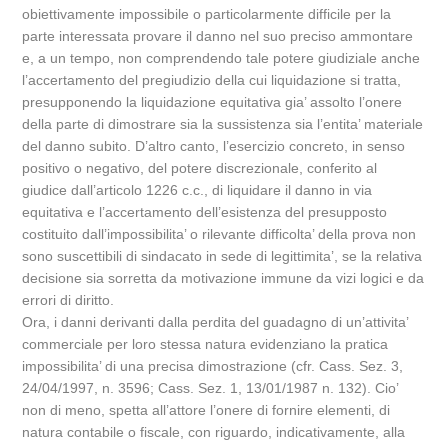
obiettivamente impossibile o particolarmente difficile per la
parte interessata provare il danno nel suo preciso ammontare
e, a un tempo, non comprendendo tale potere giudiziale anche
l’accertamento del pregiudizio della cui liquidazione si tratta,
presupponendo la liquidazione equitativa gia’ assolto l’onere
della parte di dimostrare sia la sussistenza sia l’entita’ materiale
del danno subito. D’altro canto, l’esercizio concreto, in senso
positivo o negativo, del potere discrezionale, conferito al
giudice dall’articolo 1226 c.c., di liquidare il danno in via
equitativa e l’accertamento dell’esistenza del presupposto
costituito dall’impossibilita’ o rilevante difficolta’ della prova non
sono suscettibili di sindacato in sede di legittimita’, se la relativa
decisione sia sorretta da motivazione immune da vizi logici e da
errori di diritto.
Ora, i danni derivanti dalla perdita del guadagno di un’attivita’
commerciale per loro stessa natura evidenziano la pratica
impossibilita’ di una precisa dimostrazione (cfr. Cass. Sez. 3,
24/04/1997, n. 3596; Cass. Sez. 1, 13/01/1987 n. 132). Cio’
non di meno, spetta all’attore l’onere di fornire elementi, di
natura contabile o fiscale, con riguardo, indicativamente, alla