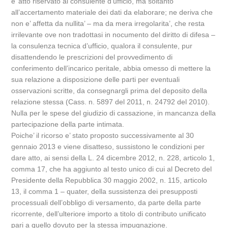
e’ atto riservato al consulente d’ufficio, ma soltanto
all’accertamento materiale dei dati da elaborare; ne deriva che
non e’ affetta da nullita’ – ma da mera irregolarita’, che resta
irrilevante ove non tradottasi in nocumento del diritto di difesa –
la consulenza tecnica d’ufficio, qualora il consulente, pur
disattendendo le prescrizioni del provvedimento di
conferimento dell’incarico peritale, abbia omesso di mettere la
sua relazione a disposizione delle parti per eventuali
osservazioni scritte, da consegnargli prima del deposito della
relazione stessa (Cass. n. 5897 del 2011, n. 24792 del 2010).
Nulla per le spese del giudizio di cassazione, in mancanza della
partecipazione della parte intimata.
Poiche’ il ricorso e’ stato proposto successivamente al 30
gennaio 2013 e viene disatteso, sussistono le condizioni per
dare atto, ai sensi della L. 24 dicembre 2012, n. 228, articolo 1,
comma 17, che ha aggiunto al testo unico di cui al Decreto del
Presidente della Repubblica 30 maggio 2002, n. 115, articolo
13, il comma 1 – quater, della sussistenza dei presupposti
processuali dell’obbligo di versamento, da parte della parte
ricorrente, dell’ulteriore importo a titolo di contributo unificato
pari a quello dovuto per la stessa impugnazione.