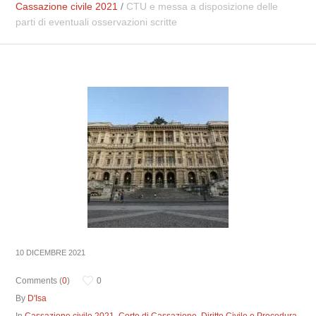
Cassazione civile 2021
/
CTU e messa a disposizione delle
parti di eventuali osservazioni scritte
10 DICEMBRE 2021
Comments (
0
)
0
By
D'Isa