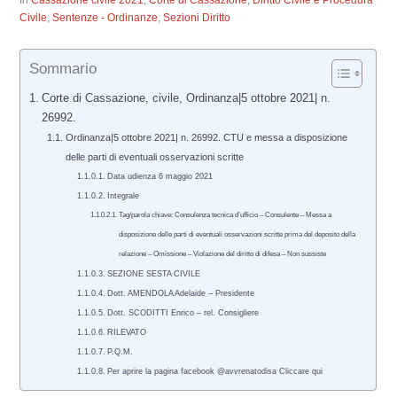
In
Cassazione civile 2021
,
Corte di Cassazione
,
Diritto Civile e Procedura
Civile
,
Sentenze - Ordinanze
,
Sezioni Diritto
Sommario
Corte di Cassazione, civile, Ordinanza|5 ottobre 2021| n.
26992.
Ordinanza|5 ottobre 2021| n. 26992. CTU e messa a disposizione
delle parti di eventuali osservazioni scritte
Data udienza 6 maggio 2021
Integrale
Tag/parola chiave: Consulenza tecnica d’ufficio – Consulente – Messa a
disposizione delle parti di eventuali osservazioni scritte prima del deposito della
relazione – Omissione – Violazione del diritto di difesa – Non sussiste
SEZIONE SESTA CIVILE
Dott. AMENDOLA Adelaide – Presidente
Dott. SCODITTI Enrico – rel. Consigliere
RILEVATO
P.Q.M.
Per aprire la pagina facebook @avvrenatodisa Cliccare qui