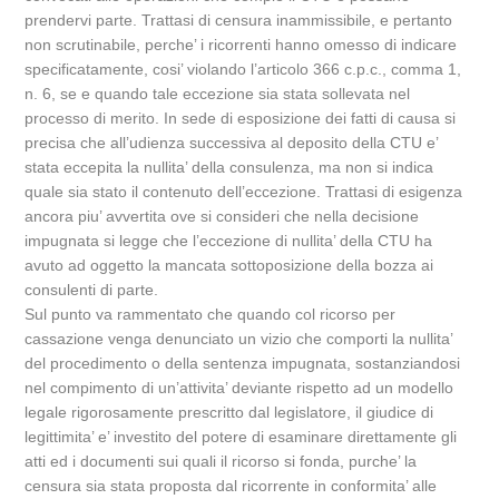
prendervi parte. Trattasi di censura inammissibile, e pertanto
non scrutinabile, perche’ i ricorrenti hanno omesso di indicare
specificatamente, cosi’ violando l’articolo 366 c.p.c., comma 1,
n. 6, se e quando tale eccezione sia stata sollevata nel
processo di merito. In sede di esposizione dei fatti di causa si
precisa che all’udienza successiva al deposito della CTU e’
stata eccepita la nullita’ della consulenza, ma non si indica
quale sia stato il contenuto dell’eccezione. Trattasi di esigenza
ancora piu’ avvertita ove si consideri che nella decisione
impugnata si legge che l’eccezione di nullita’ della CTU ha
avuto ad oggetto la mancata sottoposizione della bozza ai
consulenti di parte.
Sul punto va rammentato che quando col ricorso per
cassazione venga denunciato un vizio che comporti la nullita’
del procedimento o della sentenza impugnata, sostanziandosi
nel compimento di un’attivita’ deviante rispetto ad un modello
legale rigorosamente prescritto dal legislatore, il giudice di
legittimita’ e’ investito del potere di esaminare direttamente gli
atti ed i documenti sui quali il ricorso si fonda, purche’ la
censura sia stata proposta dal ricorrente in conformita’ alle