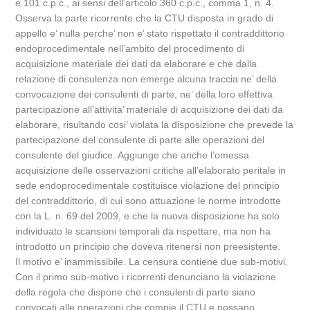
e 101 c.p.c., ai sensi dell’articolo 360 c.p.c., comma 1, n. 4.
Osserva la parte ricorrente che la CTU disposta in grado di
appello e’ nulla perche’ non e’ stato rispettato il contraddittorio
endoprocedimentale nell’ambito del procedimento di
acquisizione materiale dei dati da elaborare e che dalla
relazione di consulenza non emerge alcuna traccia ne’ della
convocazione dei consulenti di parte, ne’ della loro effettiva
partecipazione all’attivita’ materiale di acquisizione dei dati da
elaborare, risultando cosi’ violata la disposizione che prevede la
partecipazione del consulente di parte alle operazioni del
consulente del giudice. Aggiunge che anche l’omessa
acquisizione delle osservazioni critiche all’elaborato peritale in
sede endoprocedimentale costituisce violazione del principio
del contraddittorio, di cui sono attuazione le norme introdotte
con la L. n. 69 del 2009, e che la nuova disposizione ha solo
individuato le scansioni temporali da rispettare, ma non ha
introdotto un principio che doveva ritenersi non preesistente.
Il motivo e’ inammissibile. La censura contiene due sub-motivi.
Con il primo sub-motivo i ricorrenti denunciano la violazione
della regola che dispone che i consulenti di parte siano
convocati alle operazioni che compie il CTU e possano