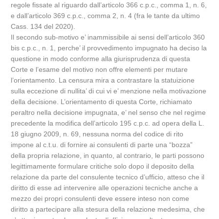
regole fissate al riguardo dall’articolo 366 c.p.c., comma 1, n. 6,
e dall’articolo 369 c.p.c., comma 2, n. 4 (fra le tante da ultimo
Cass. 134 del 2020).
Il secondo sub-motivo e’ inammissibile ai sensi dell’articolo 360
bis c.p.c., n. 1, perche’ il provvedimento impugnato ha deciso la
questione in modo conforme alla giurisprudenza di questa
Corte e l’esame del motivo non offre elementi per mutare
l’orientamento. La censura mira a contrastare la statuizione
sulla eccezione di nullita’ di cui vi e’ menzione nella motivazione
della decisione. L’orientamento di questa Corte, richiamato
peraltro nella decisione impugnata, e’ nel senso che nel regime
precedente la modifica dell’articolo 195 c.p.c. ad opera della L.
18 giugno 2009, n. 69, nessuna norma del codice di rito
impone al c.t.u. di fornire ai consulenti di parte una “bozza”
della propria relazione, in quanto, al contrario, le parti possono
legittimamente formulare critiche solo dopo il deposito della
relazione da parte del consulente tecnico d’ufficio, atteso che il
diritto di esse ad intervenire alle operazioni tecniche anche a
mezzo dei propri consulenti deve essere inteso non come
diritto a partecipare alla stesura della relazione medesima, che