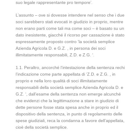
suo legale rappresentante pro tempore’.
L’assunto – ove si dovesse intendere nel senso che i due
soci sarebbero stati evocati in giudizio in proprio, mentre
non erano parti come tali ma come soci – è basato su un
dato inesistente, giacché il ricorso per cassazione è stato
espressamente proposto contro ‘la società semplice
Azienda Agricola D. e G.Z. , in persona dei soci
illimitatamente responsabili, Z.D. e Z.G. ‘.
1.1. Peraltro, ancorché l’intestazione della sentenza rechi
l’indicazione come parte appellata di ‘Z.D. e Z.G. , in
proprio e nella loro qualità di soci illimitatamente
responsabili della società semplice Azienda Agricola D. e
G.Z. ‘, dall’esame della sentenza non emerge alcunché
che evidenzi che la legittimazione a stare in giudizio di
dette persone fosse stata spesa anche in proprio ed il
dispositivo della sentenza, in punto di regolamento delle
spese giudiziali, reca la condanna a favore dell’appellata,
cioè della società semplice.