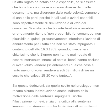
un atto rogato da notaio non è esperibile, se si assume
che le dichiarazioni rese non sono diverse da quelle
documentate, ma divergono dalla reale volontà comune o
di una delle parti, perché in tali casi le azioni esperibili
sono rispettivamente di simulazione o di vizio del
consenso. Si sostiene che la corte territoriale avrebbe
erroneamente ritenuto ‘non proponibile (o, comunque, non
plausibile e, quindi, presuntivamente infondata) l’azione di
annullamento per il fatto che non sia stato impugnato il
contenuto dell’atto 16.3.1989, quando, invece, era
chiarissimo che le Signore non hanno mai negato di
essere intervenute innanzi al notaio, bensì hanno escluso
di aver voluto vendere (scientemente) qualche cosa e,
tanto meno, di voler vendere a soli 69 milioni di lire un
cespite che valeva 15-20 volte tanto…’.
Sia queste deduzioni, sia quella svolte nel prosieguo, non
recano alcuna individuazione anche indiretta della
motivazione della sentenza impugnata, sicché
l’illustrazione non evidenzia una critica alla sentenza
impugnata e, dunque, non ha la struttura di un motivo di