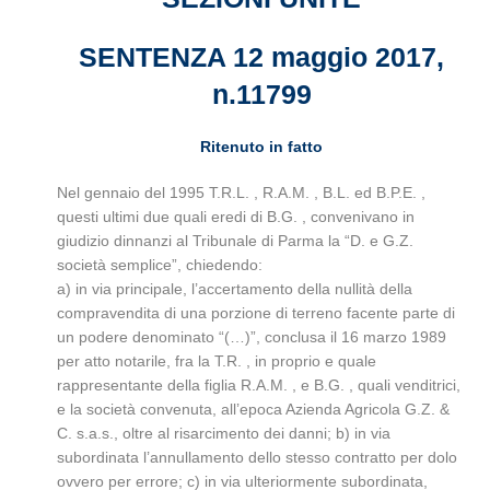
SENTENZA 12 maggio 2017,
n.11799
Ritenuto in fatto
Nel gennaio del 1995 T.R.L. , R.A.M. , B.L. ed B.P.E. ,
questi ultimi due quali eredi di B.G. , convenivano in
giudizio dinnanzi al Tribunale di Parma la “D. e G.Z.
società semplice”, chiedendo:
a) in via principale, l’accertamento della nullità della
compravendita di una porzione di terreno facente parte di
un podere denominato “(…)”, conclusa il 16 marzo 1989
per atto notarile, fra la T.R. , in proprio e quale
rappresentante della figlia R.A.M. , e B.G. , quali venditrici,
e la società convenuta, all’epoca Azienda Agricola G.Z. &
C. s.a.s., oltre al risarcimento dei danni; b) in via
subordinata l’annullamento dello stesso contratto per dolo
ovvero per errore; c) in via ulteriormente subordinata,