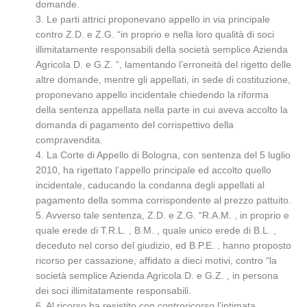
domande.
3. Le parti attrici proponevano appello in via principale
contro Z.D. e Z.G. “in proprio e nella loro qualità di soci
illimitatamente responsabili della società semplice Azienda
Agricola D. e G.Z. “, lamentando l’erroneità del rigetto delle
altre domande, mentre gli appellati, in sede di costituzione,
proponevano appello incidentale chiedendo la riforma
della sentenza appellata nella parte in cui aveva accolto la
domanda di pagamento del corrispettivo della
compravendita.
4. La Corte di Appello di Bologna, con sentenza del 5 luglio
2010, ha rigettato l’appello principale ed accolto quello
incidentale, caducando la condanna degli appellati al
pagamento della somma corrispondente al prezzo pattuito.
5. Avverso tale sentenza, Z.D. e Z.G. “R.A.M. , in proprio e
quale erede di T.R.L. , B.M. , quale unico erede di B.L. ,
deceduto nel corso del giudizio, ed B.P.E. , hanno proposto
ricorso per cassazione, affidato a dieci motivi, contro “la
società semplice Azienda Agricola D. e G.Z. , in persona
dei soci illimitatamente responsabili.
6. Al ricorso ha resistito con controricorso l’intimata.