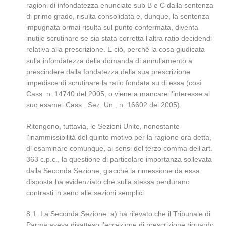
ragioni di infondatezza enunciate sub B e C dalla sentenza
di primo grado, risulta consolidata e, dunque, la sentenza
impugnata ormai risulta sul punto confermata, diventa
inutile scrutinare se sia stata corretta l’altra ratio decidendi
relativa alla prescrizione. E ciò, perché la cosa giudicata
sulla infondatezza della domanda di annullamento a
prescindere dalla fondatezza della sua prescrizione
impedisce di scrutinare la ratio fondata su di essa (così
Cass. n. 14740 del 2005; o viene a mancare l’interesse al
suo esame: Cass., Sez. Un., n. 16602 del 2005).
Ritengono, tuttavia, le Sezioni Unite, nonostante
l’inammissibilità del quinto motivo per la ragione ora detta,
di esaminare comunque, ai sensi del terzo comma dell’art.
363 c.p.c., la questione di particolare importanza sollevata
dalla Seconda Sezione, giacché la rimessione da essa
disposta ha evidenziato che sulla stessa perdurano
contrasti in seno alle sezioni semplici.
8.1. La Seconda Sezione: a) ha rilevato che il Tribunale di
Parma aveva disatteso l’eccezione di prescrizione riguardo