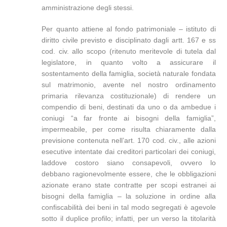
amministrazione degli stessi.
Per quanto attiene al fondo patrimoniale – istituto di
diritto civile previsto e disciplinato dagli artt. 167 e ss
cod. civ. allo scopo (ritenuto meritevole di tutela dal
legislatore, in quanto volto a assicurare il
sostentamento della famiglia, società naturale fondata
sul matrimonio, avente nel nostro ordinamento
primaria rilevanza costituzionale) di rendere un
compendio di beni, destinati da uno o da ambedue i
coniugi “a far fronte ai bisogni della famiglia”,
impermeabile, per come risulta chiaramente dalla
previsione contenuta nell’art. 170 cod. civ., alle azioni
esecutive intentate dai creditori particolari dei coniugi,
laddove costoro siano consapevoli, ovvero lo
debbano ragionevolmente essere, che le obbligazioni
azionate erano state contratte per scopi estranei ai
bisogni della famiglia – la soluzione in ordine alla
confiscabilità dei beni in tal modo segregati è agevole
sotto il duplice profilo; infatti, per un verso la titolarità