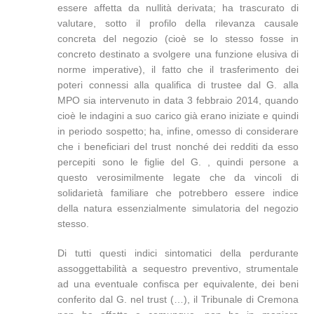
essere affetta da nullità derivata; ha trascurato di
valutare, sotto il profilo della rilevanza causale
concreta del negozio (cioè se lo stesso fosse in
concreto destinato a svolgere una funzione elusiva di
norme imperative), il fatto che il trasferimento dei
poteri connessi alla qualifica di trustee dal G. alla
MPO sia intervenuto in data 3 febbraio 2014, quando
cioè le indagini a suo carico già erano iniziate e quindi
in periodo sospetto; ha, infine, omesso di considerare
che i beneficiari del trust nonché dei redditi da esso
percepiti sono le figlie del G. , quindi persone a
questo verosimilmente legate che da vincoli di
solidarietà familiare che potrebbero essere indice
della natura essenzialmente simulatoria del negozio
stesso.
Di tutti questi indici sintomatici della perdurante
assoggettabilità a sequestro preventivo, strumentale
ad una eventuale confisca per equivalente, dei beni
conferito dal G. nel trust (…), il Tribunale di Cremona