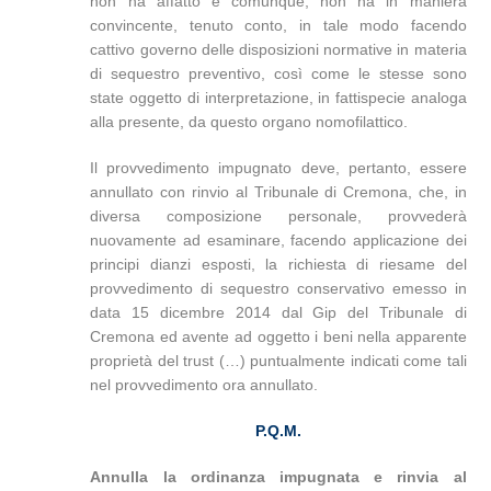
non ha affatto e comunque, non ha in maniera
convincente, tenuto conto, in tale modo facendo
cattivo governo delle disposizioni normative in materia
di sequestro preventivo, così come le stesse sono
state oggetto di interpretazione, in fattispecie analoga
alla presente, da questo organo nomofilattico.
Il provvedimento impugnato deve, pertanto, essere
annullato con rinvio al Tribunale di Cremona, che, in
diversa composizione personale, provvederà
nuovamente ad esaminare, facendo applicazione dei
principi dianzi esposti, la richiesta di riesame del
provvedimento di sequestro conservativo emesso in
data 15 dicembre 2014 dal Gip del Tribunale di
Cremona ed avente ad oggetto i beni nella apparente
proprietà del trust (…) puntualmente indicati come tali
nel provvedimento ora annullato.
P.Q.M.
Annulla la ordinanza impugnata e rinvia al