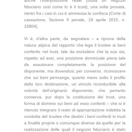
anche l’interposizione reale (ossia un negozio
fiduciario così come lo è il trust), una volta provata,
rientri fra i casi in cui è ammessa la confisca (Corte di
cassazione, Sezione II penale, 18 aprile 2015, n.
15804).
Vi è, d’altra parte, da segnalare – a riprova della
natura atipica del rapporto che lega il trustee ai beni
conferito nel trust, tale da escludere che la sua sia,
rispetto ad essi, una posizione dominicale piena tale
da esautorare completamente la posizione del
disponente, ma dovendosi, per converso, riconoscere
che sui beni permanga, quanto meno sotto il profilo
della loro destinazione, un vincolo riconducibile alla
volontà dell’originario disponente, che pertanto
conserva, pur dopo la costituzione del trust, una
forma di dominio sui beni ad esso conferiti – che si è
ritenuto integrare il reato di appropriazione indebita la
condotta del trustee che destini i beni conferiti in trust
a finalità proprie o comunque diverse da quelle per la
realizzazione delle quali il negozio fiduciario è stato