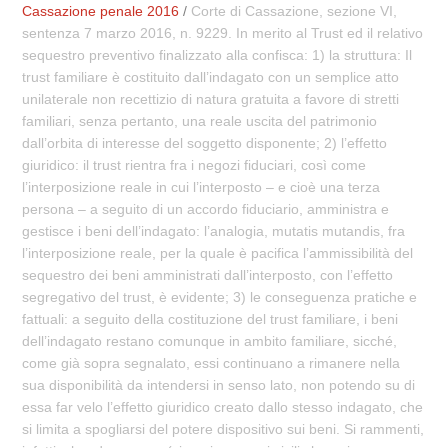
Cassazione penale 2016
/
Corte di Cassazione, sezione VI,
sentenza 7 marzo 2016, n. 9229. In merito al Trust ed il relativo
sequestro preventivo finalizzato alla confisca: 1) la struttura: Il
trust familiare è costituito dall’indagato con un semplice atto
unilaterale non recettizio di natura gratuita a favore di stretti
familiari, senza pertanto, una reale uscita del patrimonio
dall’orbita di interesse del soggetto disponente; 2) l’effetto
giuridico: il trust rientra fra i negozi fiduciari, così come
l’interposizione reale in cui l’interposto – e cioè una terza
persona – a seguito di un accordo fiduciario, amministra e
gestisce i beni dell’indagato: l’analogia, mutatis mutandis, fra
l’interposizione reale, per la quale è pacifica l’ammissibilità del
sequestro dei beni amministrati dall’interposto, con l’effetto
segregativo del trust, è evidente; 3) le conseguenza pratiche e
fattuali: a seguito della costituzione del trust familiare, i beni
dell’indagato restano comunque in ambito familiare, sicché,
come già sopra segnalato, essi continuano a rimanere nella
sua disponibilità da intendersi in senso lato, non potendo su di
essa far velo l’effetto giuridico creato dallo stesso indagato, che
si limita a spogliarsi del potere dispositivo sui beni. Si rammenti,