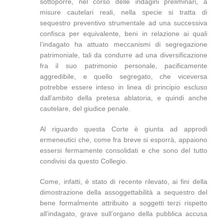
sottoporre, nel corso delle indagini preliminari, a
misure cautelari reali, nella specie si tratta di
sequestro preventivo strumentale ad una successiva
confisca per equivalente, beni in relazione ai quali
l’indagato ha attuato meccanismi di segregazione
patrimoniale, tali da condurre ad una diversificazione
fra il suo patrimonio personale, pacificamente
aggredibile, e quello segregato, che viceversa
potrebbe essere inteso in linea di principio escluso
dall’ambito della pretesa ablatoria, e quindi anche
cautelare, del giudice penale.
Al riguardo questa Corte è giunta ad approdi
ermeneutici che, come fra breve si esporrà, appaiono
essersi fermamente consolidati e che sono del tutto
condivisi da questo Collegio.
Come, infatti, è stato di recente rilevato, ai fini della
dimostrazione della assoggettabilità a sequestro del
bene formalmente attribuito a soggetti terzi rispetto
all’indagato, grave sull’organo della pubblica accusa