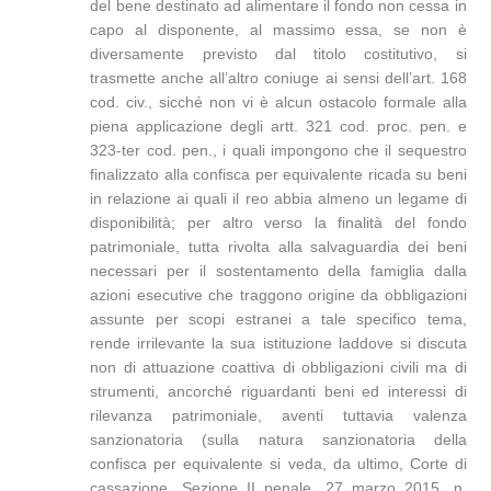
del bene destinato ad alimentare il fondo non cessa in
capo al disponente, al massimo essa, se non è
diversamente previsto dal titolo costitutivo, si
trasmette anche all’altro coniuge ai sensi dell’art. 168
cod. civ., sicché non vi è alcun ostacolo formale alla
piena applicazione degli artt. 321 cod. proc. pen. e
323-ter cod. pen., i quali impongono che il sequestro
finalizzato alla confisca per equivalente ricada su beni
in relazione ai quali il reo abbia almeno un legame di
disponibilità; per altro verso la finalità del fondo
patrimoniale, tutta rivolta alla salvaguardia dei beni
necessari per il sostentamento della famiglia dalla
azioni esecutive che traggono origine da obbligazioni
assunte per scopi estranei a tale specifico tema,
rende irrilevante la sua istituzione laddove si discuta
non di attuazione coattiva di obbligazioni civili ma di
strumenti, ancorché riguardanti beni ed interessi di
rilevanza patrimoniale, aventi tuttavia valenza
sanzionatoria (sulla natura sanzionatoria della
confisca per equivalente si veda, da ultimo, Corte di
cassazione, Sezione II penale, 27 marzo 2015, n.