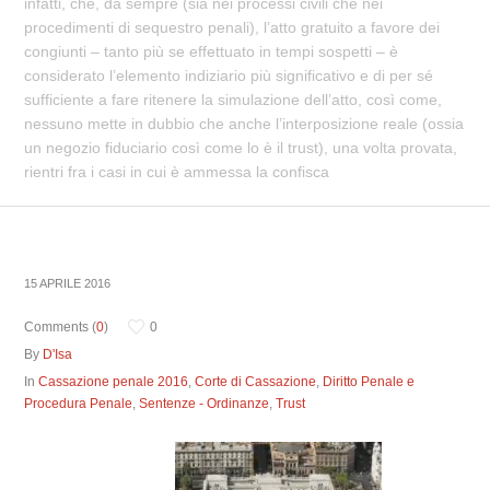
infatti, che, da sempre (sia nei processi civili che nei
procedimenti di sequestro penali), l’atto gratuito a favore dei
congiunti – tanto più se effettuato in tempi sospetti – è
considerato l’elemento indiziario più significativo e di per sé
sufficiente a fare ritenere la simulazione dell’atto, così come,
nessuno mette in dubbio che anche l’interposizione reale (ossia
un negozio fiduciario così come lo è il trust), una volta provata,
rientri fra i casi in cui è ammessa la confisca
15 APRILE 2016
Comments (
0
)
0
By
D'Isa
In
Cassazione penale 2016
,
Corte di Cassazione
,
Diritto Penale e
Procedura Penale
,
Sentenze - Ordinanze
,
Trust