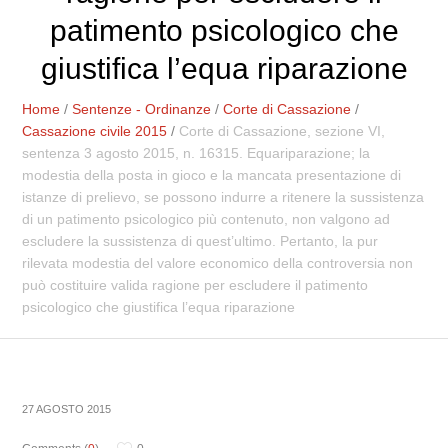
patimento psicologico che
giustifica l’equa riparazione
Home
/
Sentenze - Ordinanze
/
Corte di Cassazione
/
Cassazione civile 2015
/
Corte di Cassazione, sezione VI,
sentenza 3 agosto 2015, n. 16315. Equariparazione; la
modestia della posta in gioco e la mancata presentazione di
istanze di prelievo, se possono indurre a ritenere la sussistenza
di un patimento psicologico più contenuto, non valgono ad
escludere la sussistenza di quest’ultimo. Pertanto, la pur
rilevata modestia del valore economico della controversia non
può costituire valida ragione per escludere il patimento
psicologico che giustifica l’equa riparazione
27 AGOSTO 2015