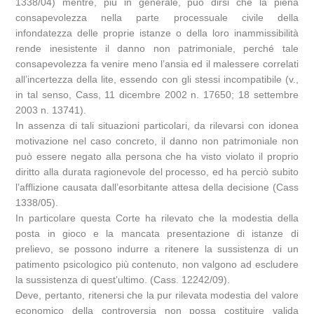
1338/04) mentre, più in generale, può dirsi che la piena
consapevolezza nella parte processuale civile della
infondatezza delle proprie istanze o della loro inammissibilità
rende inesistente il danno non patrimoniale, perché tale
consapevolezza fa venire meno l’ansia ed il malessere correlati
all’incertezza della lite, essendo con gli stessi incompatibile (v.,
in tal senso, Cass, 11 dicembre 2002 n. 17650; 18 settembre
2003 n. 13741).
In assenza di tali situazioni particolari, da rilevarsi con idonea
motivazione nel caso concreto, il danno non patrimoniale non
può essere negato alla persona che ha visto violato il proprio
diritto alla durata ragionevole del processo, ed ha perciò subito
l’afflizione causata dall’esorbitante attesa della decisione (Cass
1338/05).
In particolare questa Corte ha rilevato che la modestia della
posta in gioco e la mancata presentazione di istanze di
prelievo, se possono indurre a ritenere la sussistenza di un
patimento psicologico più contenuto, non valgono ad escludere
la sussistenza di quest’ultimo. (Cass. 12242/09).
Deve, pertanto, ritenersi che la pur rilevata modestia del valore
economico della controversia non possa costituire valida