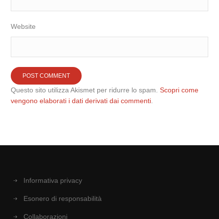
Website
Questo sito utilizza Akismet per ridurre lo spam.
Scopri come
vengono elaborati i dati derivati dai commenti
.
Informativa privacy
Esonero di responsabilità
Collaborazioni