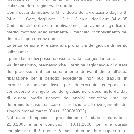
violazione della ragionevole durata.
Con il secondo motivo la M. si duole della violazione degli artt.
24 e 111 Cost, degli artt. 112 e 115 cp.c., degli artt. 34 e 35
Cedu nonché del vizio di motivazione, non avendo il giudice di
merito motivato adeguatamente il mancato riconoscimento del
diritto all’equa riparazione.
La terza censura è relativa alla pronuncia del giudice di merito
sulle spese.
I primi due motivi possono essere trattati congiuntamente.
Va, innanzitutto, premesso che il termine ragionevole di durata
del processo, dal cui superamento deriva il diritto all’equa
riparazione per il periodo eccedente, non può tradursi in
formule aritmetiche fisse per determinate categorie di
controversie o singole fasi del giudizio né è desumibile da dati
di durata media ricavati da analisi statistiche, ma va
determinato caso per caso, in relazione allo svolgimento del
singolo procedimento (Cass. 25008/2005).
Nel caso di specie il procedimento è stato instaurato il
21.3.2005 e si è concluso il 19.11.2008, per una durata
complessiva di 3 anni e 8 mesi, dunque, ben superiore al