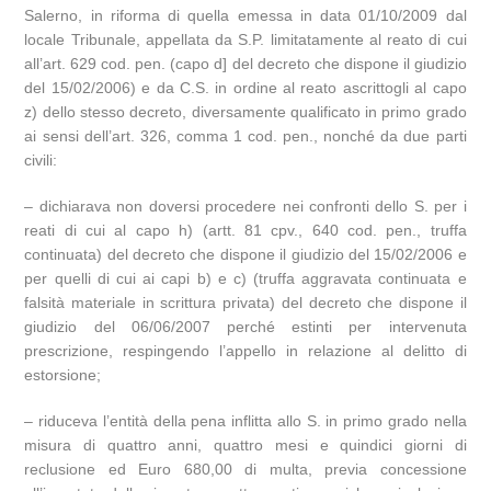
Salerno, in riforma di quella emessa in data 01/10/2009 dal
locale Tribunale, appellata da S.P. limitatamente al reato di cui
all’art. 629 cod. pen. (capo d] del decreto che dispone il giudizio
del 15/02/2006) e da C.S. in ordine al reato ascrittogli al capo
z) dello stesso decreto, diversamente qualificato in primo grado
ai sensi dell’art. 326, comma 1 cod. pen., nonché da due parti
civili:
– dichiarava non doversi procedere nei confronti dello S. per i
reati di cui al capo h) (artt. 81 cpv., 640 cod. pen., truffa
continuata) del decreto che dispone il giudizio del 15/02/2006 e
per quelli di cui ai capi b) e c) (truffa aggravata continuata e
falsità materiale in scrittura privata) del decreto che dispone il
giudizio del 06/06/2007 perché estinti per intervenuta
prescrizione, respingendo l’appello in relazione al delitto di
estorsione;
– riduceva l’entità della pena inflitta allo S. in primo grado nella
misura di quattro anni, quattro mesi e quindici giorni di
reclusione ed Euro 680,00 di multa, previa concessione