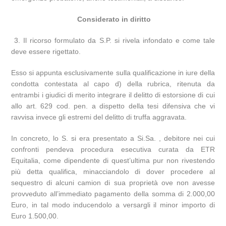
Considerato in diritto
3. Il ricorso formulato da S.P. si rivela infondato e come tale
deve essere rigettato.
Esso si appunta esclusivamente sulla qualificazione in iure della
condotta contestata al capo d) della rubrica, ritenuta da
entrambi i giudici di merito integrare il delitto di estorsione di cui
allo art. 629 cod. pen. a dispetto della tesi difensiva che vi
ravvisa invece gli estremi del delitto di truffa aggravata.
In concreto, lo S. si era presentato a Si.Sa. , debitore nei cui
confronti pendeva procedura esecutiva curata da ETR
Equitalia, come dipendente di quest’ultima pur non rivestendo
più detta qualifica, minacciandolo di dover procedere al
sequestro di alcuni camion di sua proprietà ove non avesse
provveduto all’immediato pagamento della somma di 2.000,00
Euro, in tal modo inducendolo a versargli il minor importo di
Euro 1.500,00.