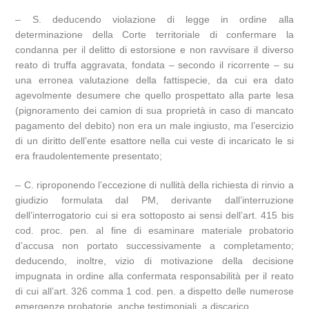
– S. deducendo violazione di legge in ordine alla
determinazione della Corte territoriale di confermare la
condanna per il delitto di estorsione e non ravvisare il diverso
reato di truffa aggravata, fondata – secondo il ricorrente – su
una erronea valutazione della fattispecie, da cui era dato
agevolmente desumere che quello prospettato alla parte lesa
(pignoramento dei camion di sua proprietà in caso di mancato
pagamento del debito) non era un male ingiusto, ma l’esercizio
di un diritto dell’ente esattore nella cui veste di incaricato le si
era fraudolentemente presentato;
– C. riproponendo l’eccezione di nullità della richiesta di rinvio a
giudizio formulata dal PM, derivante dall’interruzione
dell’interrogatorio cui si era sottoposto ai sensi dell’art. 415 bis
cod. proc. pen. al fine di esaminare materiale probatorio
d’accusa non portato successivamente a completamento;
deducendo, inoltre, vizio di motivazione della decisione
impugnata in ordine alla confermata responsabilità per il reato
di cui all’art. 326 comma 1 cod. pen. a dispetto delle numerose
emergenze probatorie, anche testimoniali, a discarico.