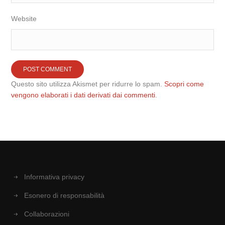
Website
Questo sito utilizza Akismet per ridurre lo spam.
Scopri come
vengono elaborati i dati derivati dai commenti
.
Informativa privacy
Esonero di responsabilità
Collaborazioni