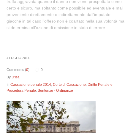
truffa aggravata quando il danno non viene prospettato come
certo e sicuro, ma soltanto come possibile ed eventuale e mai
proveniente direttamente o indirettamente dall'imputato,
giacché in tal caso l'offeso non è coartato nella sua volontà ma
si determina all'azione di omissione in stato di errore
4 LUGLIO 2014
Comments (
0
)
0
By
D'Isa
In
Cassazione penale 2014
,
Corte di Cassazione
,
Diritto Penale e
Procedura Penale
,
Sentenze - Ordinanze