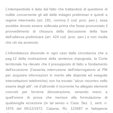
L’intempestività è data dal fatto che trattandosi di questione di
nullità concernente gli atti delle indagini preliminari e quindi a
regime intermedio (art. 181, comma 2 cod. proc. pen.), essa
avrebbe dovuto essere sollevata prima che fosse pronunziato il
provvedimento di chiusura della discussione della fase
dell’udienza preliminare (art. 424 cod. proc. pen.) e non risulta
che ciò sia avvenuto.
L’infondatezza discende in ogni caso dalla circostanza che a
pag.12 della motivazione della sentenza impugnata, la Corte
territoriale ha rilevato che il presupposto di fatto a fondamento
dell’eccezione (l’asserita interruzione dell’interrogatorio al PM
per acquisire informazioni in merito alle disposte ed eseguite
intercettazioni telefoniche) non ha trovato “alcun riscontro nello
esame degli atti”, né d’altronde il ricorrente ha allegato elementi
concreti per fornirne dimostrazione, venendo meno a
quell’onere di prova che inerisce alla formulazione di
qualsivoglia eccezione (in tal senso v. Cass. Sez. 1, sent. n.
1976 del 05/12/1972, Catania, Rv. 123487 in fattispecie