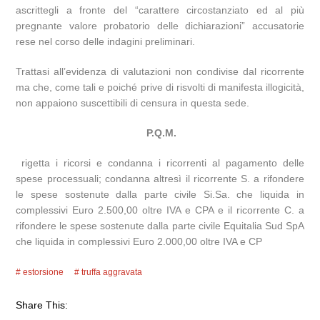
ascrittegli a fronte del “carattere circostanziato ed al più
pregnante valore probatorio delle dichiarazioni” accusatorie
rese nel corso delle indagini preliminari.
Trattasi all’evidenza di valutazioni non condivise dal ricorrente
ma che, come tali e poiché prive di risvolti di manifesta illogicità,
non appaiono suscettibili di censura in questa sede.
P.Q.M.
rigetta i ricorsi e condanna i ricorrenti al pagamento delle
spese processuali; condanna altresì il ricorrente S. a rifondere
le spese sostenute dalla parte civile Si.Sa. che liquida in
complessivi Euro 2.500,00 oltre IVA e CPA e il ricorrente C. a
rifondere le spese sostenute dalla parte civile Equitalia Sud SpA
che liquida in complessivi Euro 2.000,00 oltre IVA e CP
estorsione
truffa aggravata
Share This: