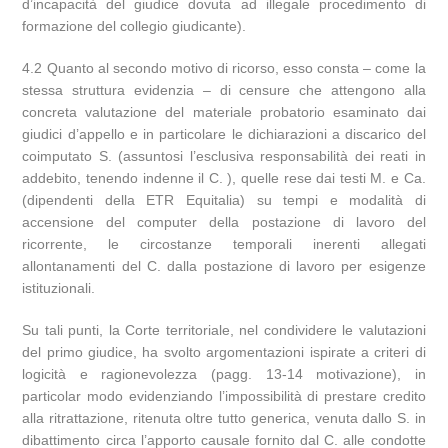
d’incapacità del giudice dovuta ad illegale procedimento di
formazione del collegio giudicante).
4.2 Quanto al secondo motivo di ricorso, esso consta – come la
stessa struttura evidenzia – di censure che attengono alla
concreta valutazione del materiale probatorio esaminato dai
giudici d’appello e in particolare le dichiarazioni a discarico del
coimputato S. (assuntosi l’esclusiva responsabilità dei reati in
addebito, tenendo indenne il C. ), quelle rese dai testi M. e Ca.
(dipendenti della ETR Equitalia) su tempi e modalità di
accensione del computer della postazione di lavoro del
ricorrente, le circostanze temporali inerenti allegati
allontanamenti del C. dalla postazione di lavoro per esigenze
istituzionali.
Su tali punti, la Corte territoriale, nel condividere le valutazioni
del primo giudice, ha svolto argomentazioni ispirate a criteri di
logicità e ragionevolezza (pagg. 13-14 motivazione), in
particolar modo evidenziando l’impossibilità di prestare credito
alla ritrattazione, ritenuta oltre tutto generica, venuta dallo S. in
dibattimento circa l’apporto causale fornito dal C. alle condotte