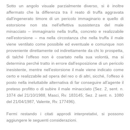
Sotto un angolo visuale parzialmente diverso, si è inoltre
affermato che la differenza tra il reato di truffa aggravata
dall’ingenerato timore di un pericolo immaginario e quello di
estorsione non sta nell’effettiva sussistenza del male
minacciato – immaginario nella truffa, concreto e realizzabile
nell’estorsione – ma nella circostanza che nella truffa il male
viene ventilato come possibile ed eventuale e comunque non
proveniente direttamente od indirettamente da chi lo prospetta,
di talché l’offeso non è coartato nella sua volontà, ma si
determina perché tratto in errore dall’esposizione di un pericolo
inesistente, mentre nell’estorsione il male viene indicato come
certo e realizzabile ad opera del reo o di altri, sicché, l’offeso è
posto nella ineluttabile alternativa di far conseguire all’agente il
preteso profitto o di subire il male minacciato (Sez. 2, sent. n.
1074 del 21/10/1988, Masci, Rv. 183145; Sez. 2 sent. n. 1080
del 21/04/1987, Valente, Rv. 177496).
Fermi restando i citati approdi interpretativi, si possono
aggiungere le seguenti considerazioni.