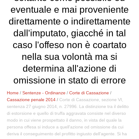
eventuale e mai proveniente
direttamente o indirettamente
dall'imputato, giacché in tal
caso l'offeso non è coartato
nella sua volontà ma si
determina all'azione di
omissione in stato di errore
Home
/
Sentenze - Ordinanze
/
Corte di Cassazione
/
Cassazione penale 2014
/
Corte di Cassazione, sezione VI,
sentenza 27 giugno 2014, n. 27996. La distinzione tra il delitto
di estorsione e quello di truffa aggravata consiste nel diverso
modo in cui viene prospettato il danno, in vista del quale la
persona offesa si induce a quell'azione od omissione da cui
deriva il conseguimento del profitto ingiusto dell'agente. Si ha