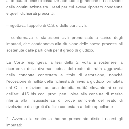
all’imputato delle circostanze attenuanti generiche e risoluzione
della continuazione tra i reati per cui aveva riportato condanna
e quelli dichiarati prescritti;
– rigettava l’appello di C.S. e delle parti civili;
– confermava le statuizioni civili pronunziate a carico degli
imputati, che condannava alla rifusione delle spese processuali
sostenute dalle parti civili per il grado di giudizio.
La Corte respingeva la tesi dello S. volta a sostenere la
ricorrenza della diversa ipotesi del reato di truffa aggravata
nella condotta contestata a titolo di estorsione, nonché
l’eccezione di nullità della richiesta di rinvio a giudizio formulata
dal C. in relazione ad una dedotta nullità rilevante ai sensi
dell’art. 415 bis cod. proc. pen., oltre alla censura di merito
riferita alla insussistenza di prove sufficienti del reato di
rivelazione di segreti d’ufficio contestata a detto appellante.
2. Avverso la sentenza hanno presentato distinti ricorsi gli
imputati: