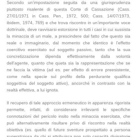
Secondo un’impostazione seguita da una giurisprudenza
piuttosto risalente di questa Corte di Cassazione (Cass.
27/01/1971 in Cass. Pen., 1972, 500; Cass. 14/07/1973,
ibidem, 1974, 769) e che trova riscontro in un’importante voce
dottrinale, deve ravvisarsi estorsione in tutti i casi in cui sussista
la minaccia di un male, a prescindere dal fatto che questo sia
reale o immaginario, dal momento che identico è l’effetto
coercitivo esercitato sul soggetto passivo, tanto che la sua
concretizzazione dipenda effettivamente dalla volontà
dell’agente, quanto che queta sia la rappresentazione che se
ne faccia la vittima (ad es. per effetto di errore preesistente,
come nella specie sul profilo della perdurante qualifica
soggettiva del soggetto attivo), ancorché in contrasto con la
realtà effettiva, a lui ignota.
Il recupero di tale approccio ermeneutico in apparenza rigorista
permette, infatti, di considerare irrilevanti le specifiche
connotazioni del pericolo insito nella minaccia esercitata, che
può alternativamente risultare privo di riscontro nella realtà
obiettiva (es. quello di future sventure prospettato a persona
superstiziosa da chi si attribuisca non solo capacità divinatorie