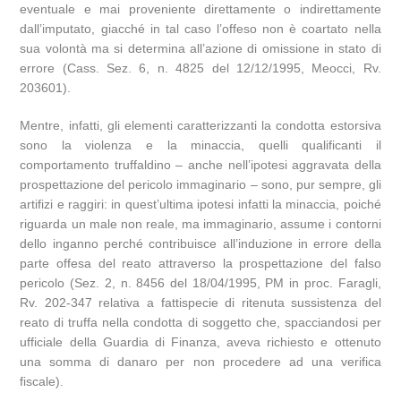
eventuale e mai proveniente direttamente o indirettamente
dall’imputato, giacché in tal caso l’offeso non è coartato nella
sua volontà ma si determina all’azione di omissione in stato di
errore (Cass. Sez. 6, n. 4825 del 12/12/1995, Meocci, Rv.
203601).
Mentre, infatti, gli elementi caratterizzanti la condotta estorsiva
sono la violenza e la minaccia, quelli qualificanti il
comportamento truffaldino – anche nell’ipotesi aggravata della
prospettazione del pericolo immaginario – sono, pur sempre, gli
artifizi e raggiri: in quest’ultima ipotesi infatti la minaccia, poiché
riguarda un male non reale, ma immaginario, assume i contorni
dello inganno perché contribuisce all’induzione in errore della
parte offesa del reato attraverso la prospettazione del falso
pericolo (Sez. 2, n. 8456 del 18/04/1995, PM in proc. Faragli,
Rv. 202-347 relativa a fattispecie di ritenuta sussistenza del
reato di truffa nella condotta di soggetto che, spacciandosi per
ufficiale della Guardia di Finanza, aveva richiesto e ottenuto
una somma di danaro per non procedere ad una verifica
fiscale).