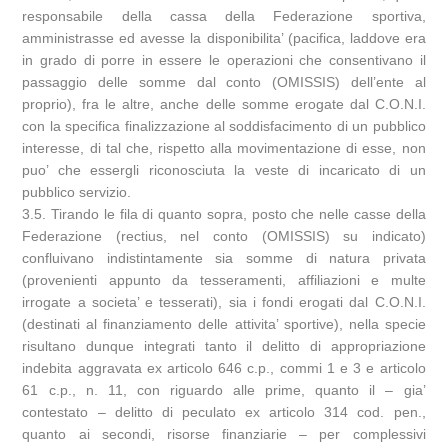
responsabile della cassa della Federazione sportiva,
amministrasse ed avesse la disponibilita’ (pacifica, laddove era
in grado di porre in essere le operazioni che consentivano il
passaggio delle somme dal conto (OMISSIS) dell’ente al
proprio), fra le altre, anche delle somme erogate dal C.O.N.I.
con la specifica finalizzazione al soddisfacimento di un pubblico
interesse, di tal che, rispetto alla movimentazione di esse, non
puo’ che essergli riconosciuta la veste di incaricato di un
pubblico servizio.
3.5. Tirando le fila di quanto sopra, posto che nelle casse della
Federazione (rectius, nel conto (OMISSIS) su indicato)
confluivano indistintamente sia somme di natura privata
(provenienti appunto da tesseramenti, affiliazioni e multe
irrogate a societa’ e tesserati), sia i fondi erogati dal C.O.N.I.
(destinati al finanziamento delle attivita’ sportive), nella specie
risultano dunque integrati tanto il delitto di appropriazione
indebita aggravata ex articolo 646 c.p., commi 1 e 3 e articolo
61 c.p., n. 11, con riguardo alle prime, quanto il – gia’
contestato – delitto di peculato ex articolo 314 cod. pen.,
quanto ai secondi, risorse finanziarie – per complessivi