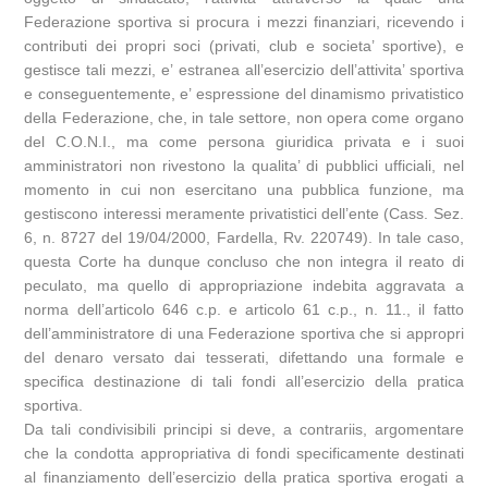
Federazione sportiva si procura i mezzi finanziari, ricevendo i
contributi dei propri soci (privati, club e societa’ sportive), e
gestisce tali mezzi, e’ estranea all’esercizio dell’attivita’ sportiva
e conseguentemente, e’ espressione del dinamismo privatistico
della Federazione, che, in tale settore, non opera come organo
del C.O.N.I., ma come persona giuridica privata e i suoi
amministratori non rivestono la qualita’ di pubblici ufficiali, nel
momento in cui non esercitano una pubblica funzione, ma
gestiscono interessi meramente privatistici dell’ente (Cass. Sez.
6, n. 8727 del 19/04/2000, Fardella, Rv. 220749). In tale caso,
questa Corte ha dunque concluso che non integra il reato di
peculato, ma quello di appropriazione indebita aggravata a
norma dell’articolo 646 c.p. e articolo 61 c.p., n. 11., il fatto
dell’amministratore di una Federazione sportiva che si appropri
del denaro versato dai tesserati, difettando una formale e
specifica destinazione di tali fondi all’esercizio della pratica
sportiva.
Da tali condivisibili principi si deve, a contrariis, argomentare
che la condotta appropriativa di fondi specificamente destinati
al finanziamento dell’esercizio della pratica sportiva erogati a