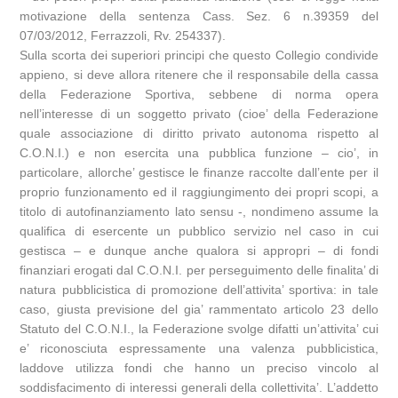
motivazione della sentenza Cass. Sez. 6 n.39359 del
07/03/2012, Ferrazzoli, Rv. 254337).
Sulla scorta dei superiori principi che questo Collegio condivide
appieno, si deve allora ritenere che il responsabile della cassa
della Federazione Sportiva, sebbene di norma opera
nell’interesse di un soggetto privato (cioe’ della Federazione
quale associazione di diritto privato autonoma rispetto al
C.O.N.I.) e non esercita una pubblica funzione – cio’, in
particolare, allorche’ gestisce le finanze raccolte dall’ente per il
proprio funzionamento ed il raggiungimento dei propri scopi, a
titolo di autofinanziamento lato sensu -, nondimeno assume la
qualifica di esercente un pubblico servizio nel caso in cui
gestisca – e dunque anche qualora si appropri – di fondi
finanziari erogati dal C.O.N.I. per perseguimento delle finalita’ di
natura pubblicistica di promozione dell’attivita’ sportiva: in tale
caso, giusta previsione del gia’ rammentato articolo 23 dello
Statuto del C.O.N.I., la Federazione svolge difatti un’attivita’ cui
e’ riconosciuta espressamente una valenza pubblicistica,
laddove utilizza fondi che hanno un preciso vincolo al
soddisfacimento di interessi generali della collettivita’. L’addetto