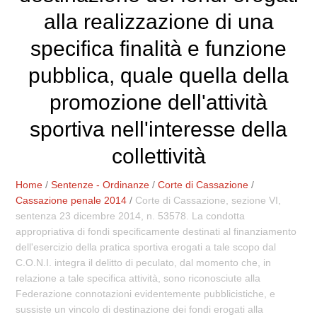
alla realizzazione di una
specifica finalità e funzione
pubblica, quale quella della
promozione dell'attività
sportiva nell'interesse della
collettività
Home
/
Sentenze - Ordinanze
/
Corte di Cassazione
/
Cassazione penale 2014
/
Corte di Cassazione, sezione VI,
sentenza 23 dicembre 2014, n. 53578. La condotta
appropriativa di fondi specificamente destinati al finanziamento
dell'esercizio della pratica sportiva erogati a tale scopo dal
C.O.N.I. integra il delitto di peculato, dal momento che, in
relazione a tale specifica attività, sono riconosciute alla
Federazione connotazioni evidentemente pubblicistiche, e
sussiste un vincolo di destinazione dei fondi erogati alla