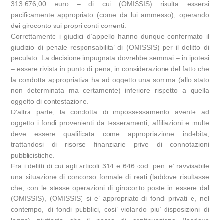
313.676,00 euro – di cui (OMISSIS) risulta essersi
pacificamente appropriato (come da lui ammesso), operando
dei giroconto sui propri conti correnti.
Correttamente i giudici d’appello hanno dunque confermato il
giudizio di penale responsabilita’ di (OMISSIS) per il delitto di
peculato. La decisione impugnata dovrebbe semmai – in ipotesi
– essere rivista in punto di pena, in considerazione del fatto che
la condotta appropriativa ha ad oggetto una somma (allo stato
non determinata ma certamente) inferiore rispetto a quella
oggetto di contestazione.
D’altra parte, la condotta di impossessamento avente ad
oggetto i fondi provenienti da tesseramenti, affiliazioni e multe
deve essere qualificata come appropriazione indebita,
trattandosi di risorse finanziarie prive di connotazioni
pubblicistiche.
Fra i delitti di cui agli articoli 314 e 646 cod. pen. e’ ravvisabile
una situazione di concorso formale di reati (laddove risultasse
che, con le stesse operazioni di giroconto poste in essere dal
(OMISSIS), (OMISSIS) si e’ appropriato di fondi privati e, nel
contempo, di fondi pubblici, cosi’ violando piu’ disposizioni di