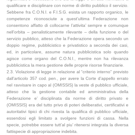
qualificare e disciplinare con norme di diritto pubblico il servizio.
Sebbene fra C.O.N.I. e F.I.S.G. esista un rapporto organico, le
competenze riconosciute a quest’ultima Federazione non
consentono affatto di collocarne l’attivita’ sempre e comunque
nell’orbita – penalisticamente rilevante – della funzione o del
servizio pubblico, atteso che la Federazione opera secondo un
doppio regime, pubblicistico e privatistico a seconda dei casi,
ed, in particolare, assume natura pubblicistica solo quando
agisce come organo del C.O.N.I., mentre non ha rilevanza
pubblicistica la mera gestione delle proprie risorse finanziarie.
2.3. Violazione di legge in relazione al “criterio interno” previsto
dall’articolo 357 cod. pen., per avere la Corte d’appello errato
nel ravvisare in capo al (OMISSIS) la veste di pubblico ufficiale,
atteso che la gestione contabile ed amministrativa della
Federazione e’ disciplinata da norme di diritto privato e
(OMISSIS) era del tutto privo di poteri deliberativi, certificativi e
autoritativi tipici di chi rivesta la qualifica di pubblico ufficiale,
essendosi egli limitato a svolgere funzioni di cassa. Nella
specie, potrebbe essere tutt’al piu’ ritenersi integrata la diversa
fattispecie di appropriazione indebita.