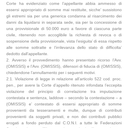
Corte ha evidenziato come l’appellante abbia ammesso di
essersi appropriato di somme mai restituite, sicche’ sussistono
gli estremi sia per una generica condanna al risarcimento dei
danni da liquidarsi in separata sede, sia per la concessione di
una provvisionale di 50.000 euro a favore di ciascuna parte
civile, ritenendo non accoglibile la richiesta di revoca o di
sospensione della provvisionale, vista l’esiguita’ di essa rispetto
alle somme sottratte e l’irrilevanza dello stato di difficolta’
dedotto dall’appellante.
2. Avverso il provvedimento hanno presentato ricorso l’Avv.
(OMISSIS) e l’Avv. (OMISSIS), difensori di fiducia di (OMISSIS),
chiedendone l’annullamento per i seguenti motivi.
2.1. Violazione di legge in relazione all’articolo 522 cod. proc.
pen., per avere la Corte d’appello ritenuto infondata l’eccepita
violazione del principio di correlazione tra imputazione
contestata e sentenza, laddove – secondo la contestazione – a
(OMISSIS) e’ contestato di essersi appropriato di somme
provenienti da tesseramenti e multe, dunque di contributi
provenienti da soggetti privati, e non dei contributi pubblici
erogati a fondo perduto dal C.O.N.I. a tutte le Federazioni