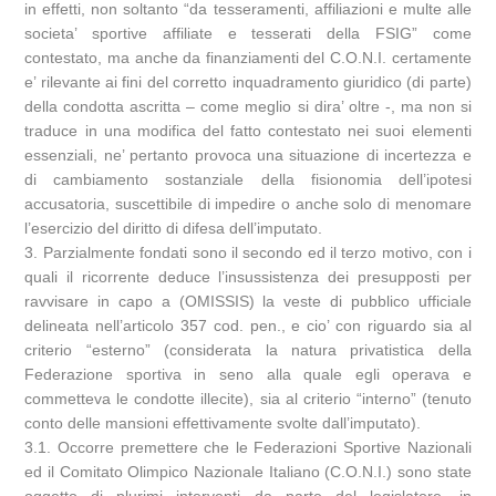
in effetti, non soltanto “da tesseramenti, affiliazioni e multe alle
societa’ sportive affiliate e tesserati della FSIG” come
contestato, ma anche da finanziamenti del C.O.N.I. certamente
e’ rilevante ai fini del corretto inquadramento giuridico (di parte)
della condotta ascritta – come meglio si dira’ oltre -, ma non si
traduce in una modifica del fatto contestato nei suoi elementi
essenziali, ne’ pertanto provoca una situazione di incertezza e
di cambiamento sostanziale della fisionomia dell’ipotesi
accusatoria, suscettibile di impedire o anche solo di menomare
l’esercizio del diritto di difesa dell’imputato.
3. Parzialmente fondati sono il secondo ed il terzo motivo, con i
quali il ricorrente deduce l’insussistenza dei presupposti per
ravvisare in capo a (OMISSIS) la veste di pubblico ufficiale
delineata nell’articolo 357 cod. pen., e cio’ con riguardo sia al
criterio “esterno” (considerata la natura privatistica della
Federazione sportiva in seno alla quale egli operava e
commetteva le condotte illecite), sia al criterio “interno” (tenuto
conto delle mansioni effettivamente svolte dall’imputato).
3.1. Occorre premettere che le Federazioni Sportive Nazionali
ed il Comitato Olimpico Nazionale Italiano (C.O.N.I.) sono state