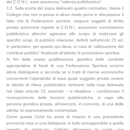
del C.O.N.I., esse assumono “valenza pubblicistica”.
3.2. Sulla scorta del sopra delineato quadro normativo, ritiene il
Collegio che non si possa in alcun modo porre in discussione il
fatto che le Federazioni sportive, seppure soggetti di diritto
privato autonome rispetto al C.O.N.I., assumano connotazione
pubblicistica allorche’ agiscano allo scopo di realizzare gli
specifici scopi, di pubblico interesse, definiti nell’articolo 23 ed,
in particolare, per quanto qui rileva, in caso di “utilizzazione dei
contributi pubblici” finalizzati all’attivita’ di promozione sportiva.
Ai fini della esatta qualificazione giuridica delle condotte
appropriative di fondi di una Federazione Sportiva occorre
allora distinguere a seconda se si tratti di risorse economiche
concernenti l’operativita’ di essa quale soggetto privato ovvero
le attivita’ di rilievo pubblicistico rientranti nella rosa delineata
nel citato articolo 23, essendo – si ribadisce – condizionato il
riconoscimento delle funzioni pubblicistiche, in capo alla
persona giuridica privata, all’esercizio, in concreto, di una delle
attivita’ ivi espressamente contemplate.
Come questa Corte ha avuto di chiarire in una precedente
pronuncia resa in una fattispecie in tutto sovrapponibile a quella
oggetto di sindacato, l’attivita’ attraverso la quale una