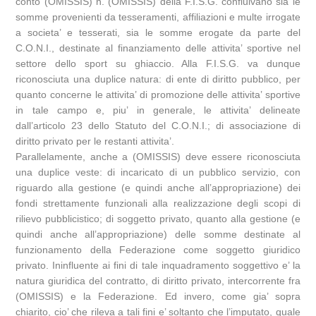
conto (OMISSIS) n. (OMISSIS) della F.I.S.G. confluivano sia le
somme provenienti da tesseramenti, affiliazioni e multe irrogate
a societa’ e tesserati, sia le somme erogate da parte del
C.O.N.I., destinate al finanziamento delle attivita’ sportive nel
settore dello sport su ghiaccio. Alla F.I.S.G. va dunque
riconosciuta una duplice natura: di ente di diritto pubblico, per
quanto concerne le attivita’ di promozione delle attivita’ sportive
in tale campo e, piu’ in generale, le attivita’ delineate
dall’articolo 23 dello Statuto del C.O.N.I.; di associazione di
diritto privato per le restanti attivita’.
Parallelamente, anche a (OMISSIS) deve essere riconosciuta
una duplice veste: di incaricato di un pubblico servizio, con
riguardo alla gestione (e quindi anche all’appropriazione) dei
fondi strettamente funzionali alla realizzazione degli scopi di
rilievo pubblicistico; di soggetto privato, quanto alla gestione (e
quindi anche all’appropriazione) delle somme destinate al
funzionamento della Federazione come soggetto giuridico
privato. Ininfluente ai fini di tale inquadramento soggettivo e’ la
natura giuridica del contratto, di diritto privato, intercorrente fra
(OMISSIS) e la Federazione. Ed invero, come gia’ sopra
chiarito, cio’ che rileva a tali fini e’ soltanto che l’imputato, quale