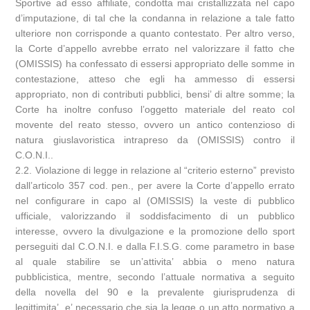
Sportive ad esso affiliate, condotta mai cristallizzata nel capo
d’imputazione, di tal che la condanna in relazione a tale fatto
ulteriore non corrisponde a quanto contestato. Per altro verso,
la Corte d’appello avrebbe errato nel valorizzare il fatto che
(OMISSIS) ha confessato di essersi appropriato delle somme in
contestazione, atteso che egli ha ammesso di essersi
appropriato, non di contributi pubblici, bensi’ di altre somme; la
Corte ha inoltre confuso l’oggetto materiale del reato col
movente del reato stesso, ovvero un antico contenzioso di
natura giuslavoristica intrapreso da (OMISSIS) contro il
C.O.N.I..
2.2. Violazione di legge in relazione al “criterio esterno” previsto
dall’articolo 357 cod. pen., per avere la Corte d’appello errato
nel configurare in capo al (OMISSIS) la veste di pubblico
ufficiale, valorizzando il soddisfacimento di un pubblico
interesse, ovvero la divulgazione e la promozione dello sport
perseguiti dal C.O.N.I. e dalla F.I.S.G. come parametro in base
al quale stabilire se un’attivita’ abbia o meno natura
pubblicistica, mentre, secondo l’attuale normativa a seguito
della novella del 90 e la prevalente giurisprudenza di
legittimita’, e’ necessario che sia la legge o un atto normativo a