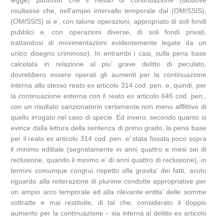
legge) piuttosto che il nesso di continuazione (laddove
risultasse che, nell’ampio intervallo temporale dal (OMISSIS),
(OMISSIS) si e’, con talune operazioni, appropriato di soli fondi
pubblici e, con operazioni diverse, di soli fondi privati,
trattandosi di movimentazioni evidentemente legate da un
unico disegno criminoso). In entrambi i casi, sulla pena base
calcolata in relazione al piu’ grave delitto di peculato,
dovrebbero essere operati gli aumenti per la continuazione
interna allo stesso reato ex articolo 314 cod. pen. e, quindi, per
la continuazione esterna con il reato ex articolo 646 cod. pen.,
con un risultato sanzionatorio certamente non meno afflittivo di
quello irrogato nel caso di specie. Ed invero, secondo quanto si
evince dalla lettura della sentenza di primo grado, la pena base
per il reato ex articolo 314 cod. pen. e’ stata fissata poco sopra
il minimo edittale (segnatamente in anni quattro e mesi sei di
reclusione, quando il minimo e’ di anni quattro di reclusione), in
termini comunque congrui rispetto alla gravita’ dei fatti, avuto
riguardo alla reiterazione di plurime condotte appropriative per
un ampio arco temporale ed alla rilevante entita’ delle somme
sottratte e mai restituite, di tal che, considerato il doppio
aumento per la continuazione – sia interna al delitto ex articolo