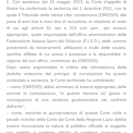
1. Con sentenza del 10 maggio 2013, la Corte d’appello di
Roma ha confermato la sentenza del 1 dicembre 2011, con la
quale il Tribunale della stessa citta’ condannava (OMISSIS) alla
pena di anni due e mesi due di reclusione, in relazione al reato
di cui agli articoli 81 cpv e 314 cod. pen., per essersi
appropriato, quale responsabile dell’ufficio amministrativo della
Federazione Italiana Sport del Ghiaccio (F.I.S.G.), delle somme
provenienti da tesseramenti, affiliazioni e multe delle societa’
sportive affiliate di cui aveva il possesso e la disponibilita’ in
ragione del suo ufficio, commesso da (OMISSIS).
Dopo avere argomentato in ordine alla infondatezza della
dedotta violazione del principio di correlazione fra quanto
contestato e sentenza, la Corte territoriale ha sottolineato:
– come (OMISSIS) abbia ammesso di essersi appropriato delle
somme in contestazione, “in quanto riteneva cio’ giusto in
conseguenza di una vertenza giuslavoristica nei confronti
dell’ente”;
– come, secondo la giurisprudenza di questa Corte civile e
penale nonche’ della Corte dei Conti della Regione Lazio debba
essere riconosciuta la natura di pubblico ufficiale al soggetto
pur addetto a svolgere attivita’ di carattere accessorio o