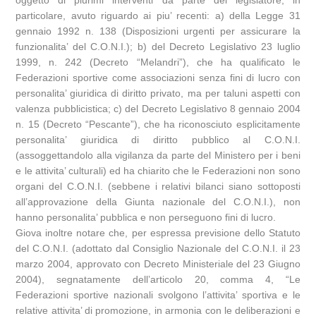
oggetto di plurimi interventi da parte del legislatore, in
particolare, avuto riguardo ai piu’ recenti: a) della Legge 31
gennaio 1992 n. 138 (Disposizioni urgenti per assicurare la
funzionalita’ del C.O.N.I.); b) del Decreto Legislativo 23 luglio
1999, n. 242 (Decreto “Melandri”), che ha qualificato le
Federazioni sportive come associazioni senza fini di lucro con
personalita’ giuridica di diritto privato, ma per taluni aspetti con
valenza pubblicistica; c) del Decreto Legislativo 8 gennaio 2004
n. 15 (Decreto “Pescante”), che ha riconosciuto esplicitamente
personalita’ giuridica di diritto pubblico al C.O.N.I.
(assoggettandolo alla vigilanza da parte del Ministero per i beni
e le attivita’ culturali) ed ha chiarito che le Federazioni non sono
organi del C.O.N.I. (sebbene i relativi bilanci siano sottoposti
all’approvazione della Giunta nazionale del C.O.N.I.), non
hanno personalita’ pubblica e non perseguono fini di lucro.
Giova inoltre notare che, per espressa previsione dello Statuto
del C.O.N.I. (adottato dal Consiglio Nazionale del C.O.N.I. il 23
marzo 2004, approvato con Decreto Ministeriale del 23 Giugno
2004), segnatamente dell’articolo 20, comma 4, “Le
Federazioni sportive nazionali svolgono l’attivita’ sportiva e le
relative attivita’ di promozione, in armonia con le deliberazioni e