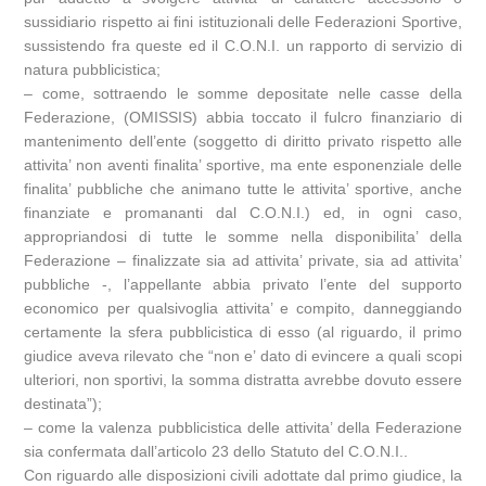
sussidiario rispetto ai fini istituzionali delle Federazioni Sportive,
sussistendo fra queste ed il C.O.N.I. un rapporto di servizio di
natura pubblicistica;
– come, sottraendo le somme depositate nelle casse della
Federazione, (OMISSIS) abbia toccato il fulcro finanziario di
mantenimento dell’ente (soggetto di diritto privato rispetto alle
attivita’ non aventi finalita’ sportive, ma ente esponenziale delle
finalita’ pubbliche che animano tutte le attivita’ sportive, anche
finanziate e promananti dal C.O.N.I.) ed, in ogni caso,
appropriandosi di tutte le somme nella disponibilita’ della
Federazione – finalizzate sia ad attivita’ private, sia ad attivita’
pubbliche -, l’appellante abbia privato l’ente del supporto
economico per qualsivoglia attivita’ e compito, danneggiando
certamente la sfera pubblicistica di esso (al riguardo, il primo
giudice aveva rilevato che “non e’ dato di evincere a quali scopi
ulteriori, non sportivi, la somma distratta avrebbe dovuto essere
destinata”);
– come la valenza pubblicistica delle attivita’ della Federazione
sia confermata dall’articolo 23 dello Statuto del C.O.N.I..
Con riguardo alle disposizioni civili adottate dal primo giudice, la