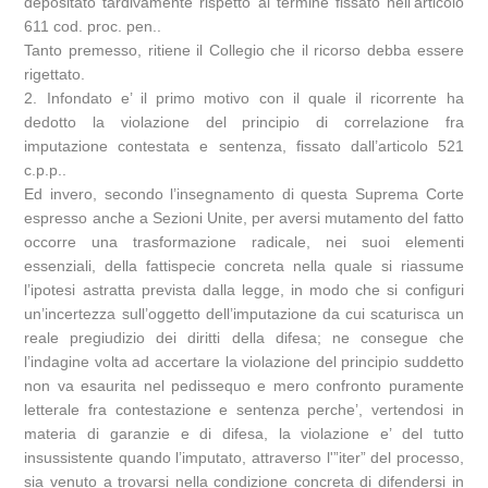
depositato tardivamente rispetto al termine fissato nell’articolo
611 cod. proc. pen..
Tanto premesso, ritiene il Collegio che il ricorso debba essere
rigettato.
2. Infondato e’ il primo motivo con il quale il ricorrente ha
dedotto la violazione del principio di correlazione fra
imputazione contestata e sentenza, fissato dall’articolo 521
c.p.p..
Ed invero, secondo l’insegnamento di questa Suprema Corte
espresso anche a Sezioni Unite, per aversi mutamento del fatto
occorre una trasformazione radicale, nei suoi elementi
essenziali, della fattispecie concreta nella quale si riassume
l’ipotesi astratta prevista dalla legge, in modo che si configuri
un’incertezza sull’oggetto dell’imputazione da cui scaturisca un
reale pregiudizio dei diritti della difesa; ne consegue che
l’indagine volta ad accertare la violazione del principio suddetto
non va esaurita nel pedissequo e mero confronto puramente
letterale fra contestazione e sentenza perche’, vertendosi in
materia di garanzie e di difesa, la violazione e’ del tutto
insussistente quando l’imputato, attraverso l'”iter” del processo,
sia venuto a trovarsi nella condizione concreta di difendersi in