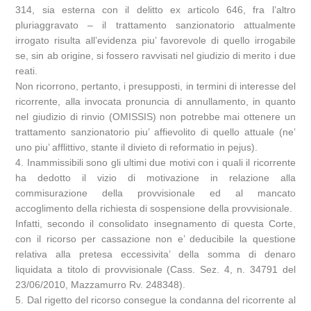
314, sia esterna con il delitto ex articolo 646, fra l’altro
pluriaggravato – il trattamento sanzionatorio attualmente
irrogato risulta all’evidenza piu’ favorevole di quello irrogabile
se, sin ab origine, si fossero ravvisati nel giudizio di merito i due
reati.
Non ricorrono, pertanto, i presupposti, in termini di interesse del
ricorrente, alla invocata pronuncia di annullamento, in quanto
nel giudizio di rinvio (OMISSIS) non potrebbe mai ottenere un
trattamento sanzionatorio piu’ affievolito di quello attuale (ne’
uno piu’ afflittivo, stante il divieto di reformatio in pejus).
4. Inammissibili sono gli ultimi due motivi con i quali il ricorrente
ha dedotto il vizio di motivazione in relazione alla
commisurazione della provvisionale ed al mancato
accoglimento della richiesta di sospensione della provvisionale.
Infatti, secondo il consolidato insegnamento di questa Corte,
con il ricorso per cassazione non e’ deducibile la questione
relativa alla pretesa eccessivita’ della somma di denaro
liquidata a titolo di provvisionale (Cass. Sez. 4, n. 34791 del
23/06/2010, Mazzamurro Rv. 248348).
5. Dal rigetto del ricorso consegue la condanna del ricorrente al