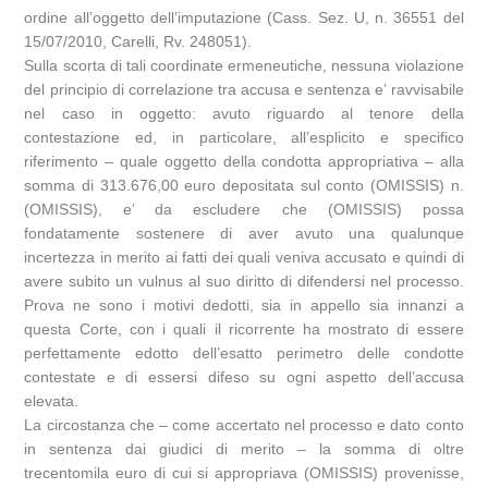
ordine all’oggetto dell’imputazione (Cass. Sez. U, n. 36551 del
15/07/2010, Carelli, Rv. 248051).
Sulla scorta di tali coordinate ermeneutiche, nessuna violazione
del principio di correlazione tra accusa e sentenza e’ ravvisabile
nel caso in oggetto: avuto riguardo al tenore della
contestazione ed, in particolare, all’esplicito e specifico
riferimento – quale oggetto della condotta appropriativa – alla
somma di 313.676,00 euro depositata sul conto (OMISSIS) n.
(OMISSIS), e’ da escludere che (OMISSIS) possa
fondatamente sostenere di aver avuto una qualunque
incertezza in merito ai fatti dei quali veniva accusato e quindi di
avere subito un vulnus al suo diritto di difendersi nel processo.
Prova ne sono i motivi dedotti, sia in appello sia innanzi a
questa Corte, con i quali il ricorrente ha mostrato di essere
perfettamente edotto dell’esatto perimetro delle condotte
contestate e di essersi difeso su ogni aspetto dell’accusa
elevata.
La circostanza che – come accertato nel processo e dato conto
in sentenza dai giudici di merito – la somma di oltre
trecentomila euro di cui si appropriava (OMISSIS) provenisse,