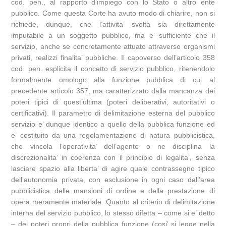
cod. pen., al rapporto d’impiego con lo Stato o altro ente
pubblico. Come questa Corte ha avuto modo di chiarire, non si
richiede, dunque, che l’attivita’ svolta sia direttamente
imputabile a un soggetto pubblico, ma e’ sufficiente che il
servizio, anche se concretamente attuato attraverso organismi
privati, realizzi finalita’ pubbliche. Il capoverso dell’articolo 358
cod. pen. esplicita il concetto di servizio pubblico, ritenendolo
formalmente omologo alla funzione pubblica di cui al
precedente articolo 357, ma caratterizzato dalla mancanza dei
poteri tipici di quest’ultima (poteri deliberativi, autoritativi o
certificativi). Il parametro di delimitazione esterna del pubblico
servizio e’ dunque identico a quello della pubblica funzione ed
e’ costituito da una regolamentazione di natura pubblicistica,
che vincola l’operativita’ dell’agente o ne disciplina la
discrezionalita’ in coerenza con il principio di legalita’, senza
lasciare spazio alla liberta’ di agire quale contrassegno tipico
dell’autonomia privata, con esclusione in ogni caso dall’area
pubblicistica delle mansioni di ordine e della prestazione di
opera meramente materiale. Quanto al criterio di delimitazione
interna del servizio pubblico, lo stesso difetta – come si e’ detto
– dei poteri propri della pubblica funzione (cosi’ si legge nella