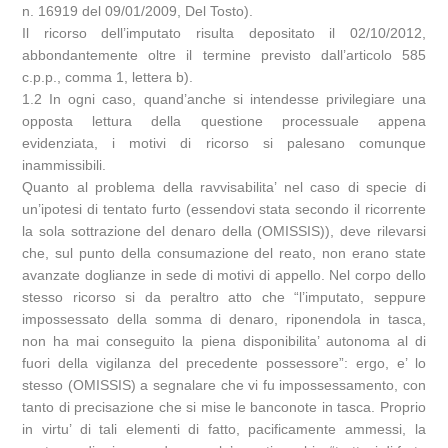
n. 16919 del 09/01/2009, Del Tosto).
Il ricorso dell’imputato risulta depositato il 02/10/2012,
abbondantemente oltre il termine previsto dall’articolo 585
c.p.p., comma 1, lettera b).
1.2 In ogni caso, quand’anche si intendesse privilegiare una
opposta lettura della questione processuale appena
evidenziata, i motivi di ricorso si palesano comunque
inammissibili.
Quanto al problema della ravvisabilita’ nel caso di specie di
un’ipotesi di tentato furto (essendovi stata secondo il ricorrente
la sola sottrazione del denaro della (OMISSIS)), deve rilevarsi
che, sul punto della consumazione del reato, non erano state
avanzate doglianze in sede di motivi di appello. Nel corpo dello
stesso ricorso si da peraltro atto che “l’imputato, seppure
impossessato della somma di denaro, riponendola in tasca,
non ha mai conseguito la piena disponibilita’ autonoma al di
fuori della vigilanza del precedente possessore”: ergo, e’ lo
stesso (OMISSIS) a segnalare che vi fu impossessamento, con
tanto di precisazione che si mise le banconote in tasca. Proprio
in virtu’ di tali elementi di fatto, pacificamente ammessi, la