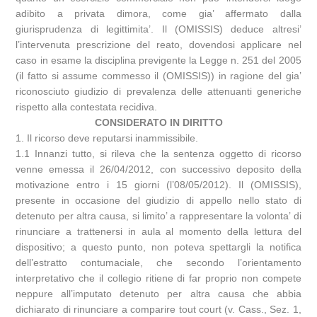
adibito a privata dimora, come gia’ affermato dalla
giurisprudenza di legittimita’. Il (OMISSIS) deduce altresi’
l’intervenuta prescrizione del reato, dovendosi applicare nel
caso in esame la disciplina previgente la Legge n. 251 del 2005
(il fatto si assume commesso il (OMISSIS)) in ragione del gia’
riconosciuto giudizio di prevalenza delle attenuanti generiche
rispetto alla contestata recidiva.
CONSIDERATO IN DIRITTO
1. Il ricorso deve reputarsi inammissibile.
1.1 Innanzi tutto, si rileva che la sentenza oggetto di ricorso
venne emessa il 26/04/2012, con successivo deposito della
motivazione entro i 15 giorni (l’08/05/2012). Il (OMISSIS),
presente in occasione del giudizio di appello nello stato di
detenuto per altra causa, si limito’ a rappresentare la volonta’ di
rinunciare a trattenersi in aula al momento della lettura del
dispositivo; a questo punto, non poteva spettargli la notifica
dell’estratto contumaciale, che secondo l’orientamento
interpretativo che il collegio ritiene di far proprio non compete
neppure all’imputato detenuto per altra causa che abbia
dichiarato di rinunciare a comparire tout court (v. Cass., Sez. 1,