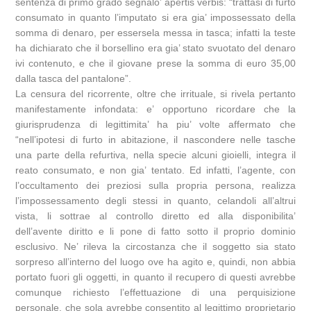
sentenza di primo grado segnalo’ apertis verbis: “trattasi di furto
consumato in quanto l’imputato si era gia’ impossessato della
somma di denaro, per essersela messa in tasca; infatti la teste
ha dichiarato che il borsellino era gia’ stato svuotato del denaro
ivi contenuto, e che il giovane prese la somma di euro 35,00
dalla tasca del pantalone”.
La censura del ricorrente, oltre che irrituale, si rivela pertanto
manifestamente infondata: e’ opportuno ricordare che la
giurisprudenza di legittimita’ ha piu’ volte affermato che
“nell’ipotesi di furto in abitazione, il nascondere nelle tasche
una parte della refurtiva, nella specie alcuni gioielli, integra il
reato consumato, e non gia’ tentato. Ed infatti, l’agente, con
l’occultamento dei preziosi sulla propria persona, realizza
l’impossessamento degli stessi in quanto, celandoli all’altrui
vista, li sottrae al controllo diretto ed alla disponibilita’
dell’avente diritto e li pone di fatto sotto il proprio dominio
esclusivo. Ne’ rileva la circostanza che il soggetto sia stato
sorpreso all’interno del luogo ove ha agito e, quindi, non abbia
portato fuori gli oggetti, in quanto il recupero di questi avrebbe
comunque richiesto l’effettuazione di una perquisizione
personale, che sola avrebbe consentito al legittimo proprietario