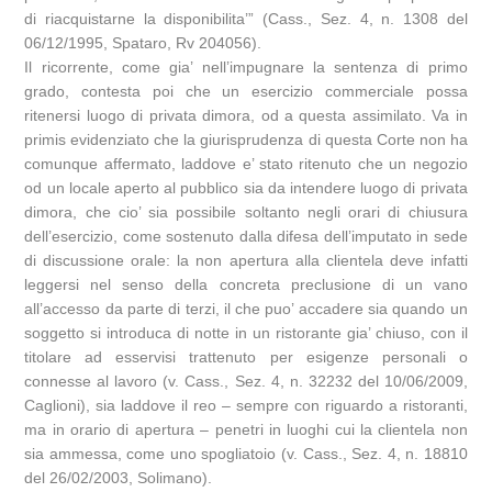
di riacquistarne la disponibilita’” (Cass., Sez. 4, n. 1308 del
06/12/1995, Spataro, Rv 204056).
Il ricorrente, come gia’ nell’impugnare la sentenza di primo
grado, contesta poi che un esercizio commerciale possa
ritenersi luogo di privata dimora, od a questa assimilato. Va in
primis evidenziato che la giurisprudenza di questa Corte non ha
comunque affermato, laddove e’ stato ritenuto che un negozio
od un locale aperto al pubblico sia da intendere luogo di privata
dimora, che cio’ sia possibile soltanto negli orari di chiusura
dell’esercizio, come sostenuto dalla difesa dell’imputato in sede
di discussione orale: la non apertura alla clientela deve infatti
leggersi nel senso della concreta preclusione di un vano
all’accesso da parte di terzi, il che puo’ accadere sia quando un
soggetto si introduca di notte in un ristorante gia’ chiuso, con il
titolare ad esservisi trattenuto per esigenze personali o
connesse al lavoro (v. Cass., Sez. 4, n. 32232 del 10/06/2009,
Caglioni), sia laddove il reo – sempre con riguardo a ristoranti,
ma in orario di apertura – penetri in luoghi cui la clientela non
sia ammessa, come uno spogliatoio (v. Cass., Sez. 4, n. 18810
del 26/02/2003, Solimano).