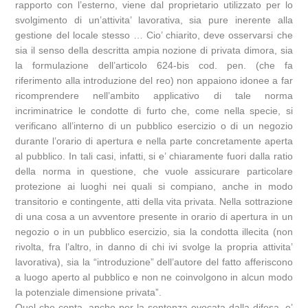
rapporto con l’esterno, viene dal proprietario utilizzato per lo
svolgimento di un’attivita’ lavorativa, sia pure inerente alla
gestione del locale stesso … Cio’ chiarito, deve osservarsi che
sia il senso della descritta ampia nozione di privata dimora, sia
la formulazione dell’articolo 624-bis cod. pen. (che fa
riferimento alla introduzione del reo) non appaiono idonee a far
ricomprendere nell’ambito applicativo di tale norma
incriminatrice le condotte di furto che, come nella specie, si
verificano all’interno di un pubblico esercizio o di un negozio
durante l’orario di apertura e nella parte concretamente aperta
al pubblico. In tali casi, infatti, si e’ chiaramente fuori dalla ratio
della norma in questione, che vuole assicurare particolare
protezione ai luoghi nei quali si compiano, anche in modo
transitorio e contingente, atti della vita privata. Nella sottrazione
di una cosa a un avventore presente in orario di apertura in un
negozio o in un pubblico esercizio, sia la condotta illecita (non
rivolta, fra l’altro, in danno di chi ivi svolge la propria attivita’
lavorativa), sia la “introduzione” dell’autore del fatto afferiscono
a luogo aperto al pubblico e non ne coinvolgono in alcun modo
la potenziale dimensione privata”.
Quel che conta, anche per la sentenza evocata dalla difesa, e’