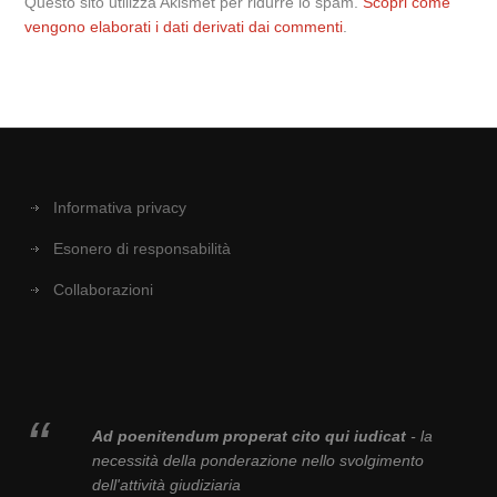
Questo sito utilizza Akismet per ridurre lo spam.
Scopri come
vengono elaborati i dati derivati dai commenti
.
Informativa privacy
Esonero di responsabilità
Collaborazioni
Ad poenitendum properat cito qui iudicat
- la
necessità della ponderazione nello svolgimento
dell'attività giudiziaria