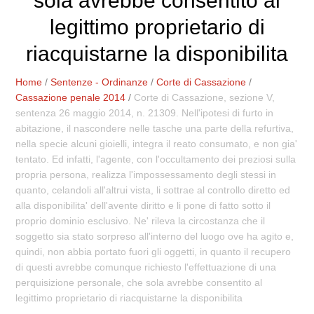
sola avrebbe consentito al
legittimo proprietario di
riacquistarne la disponibilita
Home
/
Sentenze - Ordinanze
/
Corte di Cassazione
/
Cassazione penale 2014
/
Corte di Cassazione, sezione V,
sentenza 26 maggio 2014, n. 21309. Nell'ipotesi di furto in
abitazione, il nascondere nelle tasche una parte della refurtiva,
nella specie alcuni gioielli, integra il reato consumato, e non gia'
tentato. Ed infatti, l'agente, con l'occultamento dei preziosi sulla
propria persona, realizza l'impossessamento degli stessi in
quanto, celandoli all'altrui vista, li sottrae al controllo diretto ed
alla disponibilita' dell'avente diritto e li pone di fatto sotto il
proprio dominio esclusivo. Ne' rileva la circostanza che il
soggetto sia stato sorpreso all'interno del luogo ove ha agito e,
quindi, non abbia portato fuori gli oggetti, in quanto il recupero
di questi avrebbe comunque richiesto l'effettuazione di una
perquisizione personale, che sola avrebbe consentito al
legittimo proprietario di riacquistarne la disponibilita