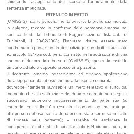
chiedendo l’accoglimento del ricorso e l’annullamento della
sentenza impugnata.
RITENUTO IN FATTO
(OMISSIS) ricorre personalmente avverso la pronuncia indicata
in epigrafe, recante la conferma della sentenza emessa nei
suoi confronti dal Tribunale di Foggia, sezione distaccata di
Trinitapoli, il 20/02/2008; l’imputato risulta essere stato
condannato a pena ritenuta di giustizia per un delitto qualificato
ex articolo 624-bis cod. pen., consistito nella sottrazione di una
somma di denaro dalla borsa di (OMISSIS), riposta da costei in
un vano adibito a deposito presso una pizzeria.
Il ricorrente lamenta inosservanza ed erronea applicazione
della legge penale, atteso che nella fattispecie concreta:
dovrebbe intendersi ravvisabile un mero tentativo di furto, dal
momento che alla sottrazione del denaro ricordato non segui’ il
successivo, autonomo impossessamento da parte sua (al
contrario, egli si limito’ a restituire i contanti appena trafugati
alla persona offesa, subito dopo essere stato sorpreso nell’atto
di frugare nella borsetta); – sarebbe da escludere la
configurabilita’ del reato di cui all’articolo 624-bis cod. pen., in
quanto un esercizio commerciale non puo’ intendersi luogo