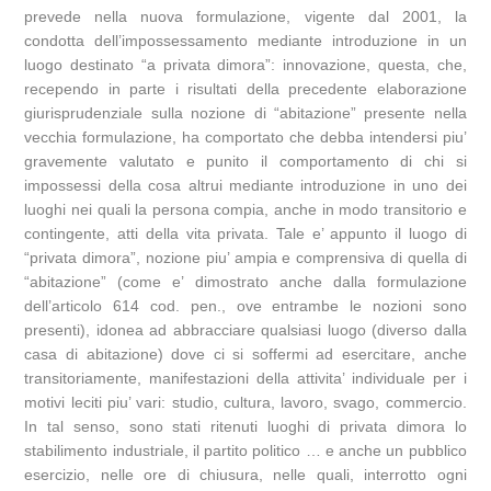
prevede nella nuova formulazione, vigente dal 2001, la
condotta dell’impossessamento mediante introduzione in un
luogo destinato “a privata dimora”: innovazione, questa, che,
recependo in parte i risultati della precedente elaborazione
giurisprudenziale sulla nozione di “abitazione” presente nella
vecchia formulazione, ha comportato che debba intendersi piu’
gravemente valutato e punito il comportamento di chi si
impossessi della cosa altrui mediante introduzione in uno dei
luoghi nei quali la persona compia, anche in modo transitorio e
contingente, atti della vita privata. Tale e’ appunto il luogo di
“privata dimora”, nozione piu’ ampia e comprensiva di quella di
“abitazione” (come e’ dimostrato anche dalla formulazione
dell’articolo 614 cod. pen., ove entrambe le nozioni sono
presenti), idonea ad abbracciare qualsiasi luogo (diverso dalla
casa di abitazione) dove ci si soffermi ad esercitare, anche
transitoriamente, manifestazioni della attivita’ individuale per i
motivi leciti piu’ vari: studio, cultura, lavoro, svago, commercio.
In tal senso, sono stati ritenuti luoghi di privata dimora lo
stabilimento industriale, il partito politico … e anche un pubblico
esercizio, nelle ore di chiusura, nelle quali, interrotto ogni