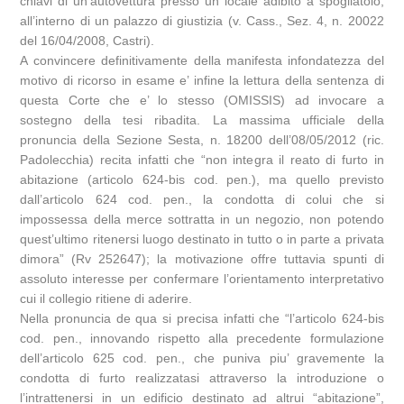
chiavi di un’autovettura presso un locale adibito a spogliatoio,
all’interno di un palazzo di giustizia (v. Cass., Sez. 4, n. 20022
del 16/04/2008, Castri).
A convincere definitivamente della manifesta infondatezza del
motivo di ricorso in esame e’ infine la lettura della sentenza di
questa Corte che e’ lo stesso (OMISSIS) ad invocare a
sostegno della tesi ribadita. La massima ufficiale della
pronuncia della Sezione Sesta, n. 18200 dell’08/05/2012 (ric.
Padolecchia) recita infatti che “non integra il reato di furto in
abitazione (articolo 624-bis cod. pen.), ma quello previsto
dall’articolo 624 cod. pen., la condotta di colui che si
impossessa della merce sottratta in un negozio, non potendo
quest’ultimo ritenersi luogo destinato in tutto o in parte a privata
dimora” (Rv 252647); la motivazione offre tuttavia spunti di
assoluto interesse per confermare l’orientamento interpretativo
cui il collegio ritiene di aderire.
Nella pronuncia de qua si precisa infatti che “l’articolo 624-bis
cod. pen., innovando rispetto alla precedente formulazione
dell’articolo 625 cod. pen., che puniva piu’ gravemente la
condotta di furto realizzatasi attraverso la introduzione o
l’intrattenersi in un edificio destinato ad altrui “abitazione”,