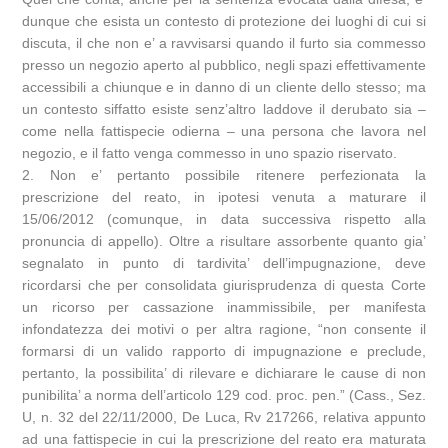
dunque che esista un contesto di protezione dei luoghi di cui si
discuta, il che non e’ a ravvisarsi quando il furto sia commesso
presso un negozio aperto al pubblico, negli spazi effettivamente
accessibili a chiunque e in danno di un cliente dello stesso; ma
un contesto siffatto esiste senz’altro laddove il derubato sia –
come nella fattispecie odierna – una persona che lavora nel
negozio, e il fatto venga commesso in uno spazio riservato.
2. Non e’ pertanto possibile ritenere perfezionata la
prescrizione del reato, in ipotesi venuta a maturare il
15/06/2012 (comunque, in data successiva rispetto alla
pronuncia di appello). Oltre a risultare assorbente quanto gia’
segnalato in punto di tardivita’ dell’impugnazione, deve
ricordarsi che per consolidata giurisprudenza di questa Corte
un ricorso per cassazione inammissibile, per manifesta
infondatezza dei motivi o per altra ragione, “non consente il
formarsi di un valido rapporto di impugnazione e preclude,
pertanto, la possibilita’ di rilevare e dichiarare le cause di non
punibilita’ a norma dell’articolo 129 cod. proc. pen.” (Cass., Sez.
U, n. 32 del 22/11/2000, De Luca, Rv 217266, relativa appunto
ad una fattispecie in cui la prescrizione del reato era maturata