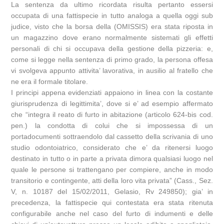
La sentenza da ultimo ricordata risulta pertanto essersi
occupata di una fattispecie in tutto analoga a quella oggi sub
judice, visto che la borsa della (OMISSIS) era stata riposta in
un magazzino dove erano normalmente sistemati gli effetti
personali di chi si occupava della gestione della pizzeria: e,
come si legge nella sentenza di primo grado, la persona offesa
vi svolgeva appunto attivita’ lavorativa, in ausilio al fratello che
ne era il formale titolare.
I principi appena evidenziati appaiono in linea con la costante
giurisprudenza di legittimita’, dove si e’ ad esempio affermato
che “integra il reato di furto in abitazione (articolo 624-bis cod.
pen.) la condotta di colui che si impossessa di un
portadocumenti sottraendolo dal cassetto della scrivania di uno
studio odontoiatrico, considerato che e’ da ritenersi luogo
destinato in tutto o in parte a privata dimora qualsiasi luogo nel
quale le persone si trattengano per compiere, anche in modo
transitorio e contingente, atti della loro vita privata” (Cass., Sez.
V, n. 10187 del 15/02/2011, Gelasio, Rv 249850); gia’ in
precedenza, la fattispecie qui contestata era stata ritenuta
configurabile anche nel caso del furto di indumenti e delle