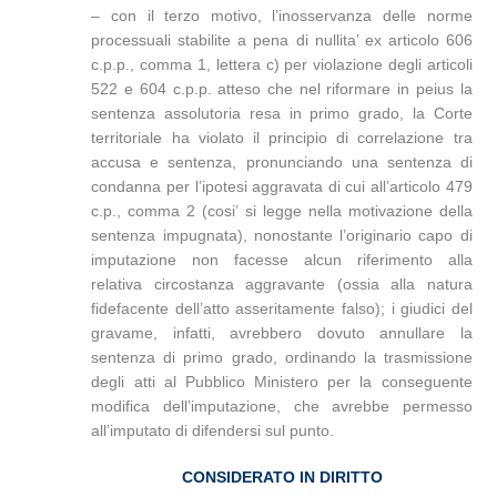
– con il terzo motivo, l’inosservanza delle norme
processuali stabilite a pena di nullita’ ex articolo 606
c.p.p., comma 1, lettera c) per violazione degli articoli
522 e 604 c.p.p. atteso che nel riformare in peius la
sentenza assolutoria resa in primo grado, la Corte
territoriale ha violato il principio di correlazione tra
accusa e sentenza, pronunciando una sentenza di
condanna per l’ipotesi aggravata di cui all’articolo 479
c.p., comma 2 (cosi’ si legge nella motivazione della
sentenza impugnata), nonostante l’originario capo di
imputazione non facesse alcun riferimento alla
relativa circostanza aggravante (ossia alla natura
fidefacente dell’atto asseritamente falso); i giudici del
gravame, infatti, avrebbero dovuto annullare la
sentenza di primo grado, ordinando la trasmissione
degli atti al Pubblico Ministero per la conseguente
modifica dell’imputazione, che avrebbe permesso
all’imputato di difendersi sul punto.
CONSIDERATO IN DIRITTO