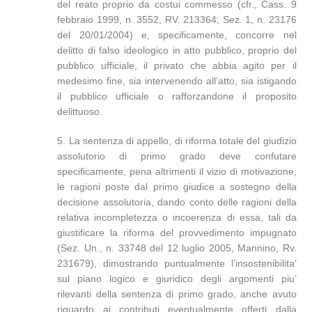
del reato proprio da costui commesso (cfr., Cass. 9
febbraio 1999, n. 3552, RV. 213364; Sez. 1, n. 23176
del 20/01/2004) e, specificamente, concorre nel
delitto di falso ideologico in atto pubblico, proprio del
pubblico ufficiale, il privato che abbia agito per il
medesimo fine, sia intervenendo all’atto, sia istigando
il pubblico ufficiale o rafforzandone il proposito
delittuoso.
5. La sentenza di appello, di riforma totale del giudizio
assolutorio di primo grado deve confutare
specificamente, pena altrimenti il vizio di motivazione,
le ragioni poste dal primo giudice a sostegno della
decisione assolutoria, dando conto delle ragioni della
relativa incompletezza o incoerenza di essa, tali da
giustificare la riforma del provvedimento impugnato
(Sez. Un., n. 33748 del 12 luglio 2005, Mannino, Rv.
231679), dimostrando puntualmente l’insostenibilita’
sul piano logico e giuridico degli argomenti piu’
rilevanti della sentenza di primo grado, anche avuto
riguardo ai contributi eventualmente offerti dalla