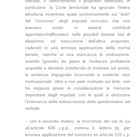
ufficiale, o rafforzandone il proposito delittuoso; in
particolare, la Corte territoriale ha ignorato l’intera
istruttoria incentrata quasi esclusivamente sul “dolo”
del “concorso” degli imputati concussi, che non
avevano posto in essere contributi
agevolatori/rafforzatori nelle possibili diverse fasi di
ideazione, od esecuzione dell’altrui proposito,
cadendo in una erronea applicazione della norma
penale, nonche’ in una mancanza di motivazione,
avendo ignorato de plano le risultanze probatorie
acquisite e decisive omettendo di motivare sul punto;
la sentenza impugnata incorrendo in evidente vizio
motivazionale, oltre a non aver motivato sul dolo, non
ha neppure preso in considerazione le memorie
depositate dagli imputati, con le quali si deduceva
l’irrilevanza della sottoscrizione dello spedizioniere nel
verbale;
– con il secondo motivo, la ricorrenza dei vizi di cui
all’articolo 606 c.p.p., comma 1, lettera b), per
erronea applicazione del concorso ex articolo 110 c.p.