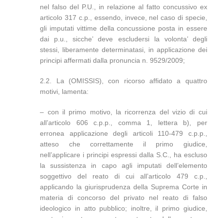
nel falso del P.U., in relazione al fatto concussivo ex
articolo 317 c.p., essendo, invece, nel caso di specie,
gli imputati vittime della concussione posta in essere
dai p.u., sicche’ deve escludersi la volonta’ degli
stessi, liberamente determinatasi, in applicazione dei
principi affermati dalla pronuncia n. 9529/2009;
2.2. La (OMISSIS), con ricorso affidato a quattro
motivi, lamenta:
– con il primo motivo, la ricorrenza del vizio di cui
all’articolo 606 c.p.p., comma 1, lettera b), per
erronea applicazione degli articoli 110-479 c.p.p.,
atteso che correttamente il primo giudice,
nell’applicare i principi espressi dalla S.C., ha escluso
la sussistenza in capo agli imputati dell’elemento
soggettivo del reato di cui all’articolo 479 c.p.,
applicando la giurisprudenza della Suprema Corte in
materia di concorso del privato nel reato di falso
ideologico in atto pubblico; inoltre, il primo giudice,