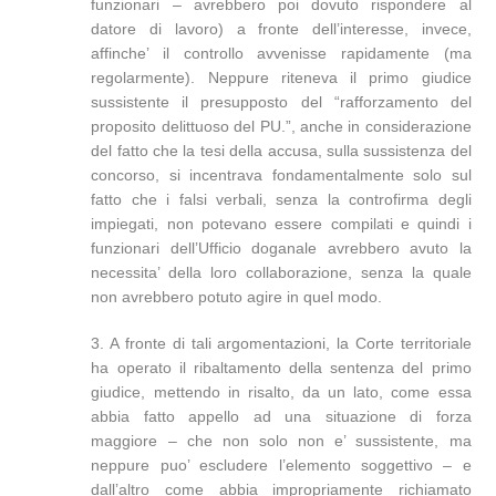
funzionari – avrebbero poi dovuto rispondere al
datore di lavoro) a fronte dell’interesse, invece,
affinche’ il controllo avvenisse rapidamente (ma
regolarmente). Neppure riteneva il primo giudice
sussistente il presupposto del “rafforzamento del
proposito delittuoso del PU.”, anche in considerazione
del fatto che la tesi della accusa, sulla sussistenza del
concorso, si incentrava fondamentalmente solo sul
fatto che i falsi verbali, senza la controfirma degli
impiegati, non potevano essere compilati e quindi i
funzionari dell’Ufficio doganale avrebbero avuto la
necessita’ della loro collaborazione, senza la quale
non avrebbero potuto agire in quel modo.
3. A fronte di tali argomentazioni, la Corte territoriale
ha operato il ribaltamento della sentenza del primo
giudice, mettendo in risalto, da un lato, come essa
abbia fatto appello ad una situazione di forza
maggiore – che non solo non e’ sussistente, ma
neppure puo’ escludere l’elemento soggettivo – e
dall’altro come abbia impropriamente richiamato