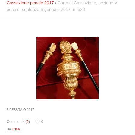
Cassazione penale 2017
/
Corte di Cassazione, sezione V
penale, sentenza 5 gennaio 2017, n. 523
6 FEBBRAIO 2017
Comments (
0
)
0
By
D'Isa