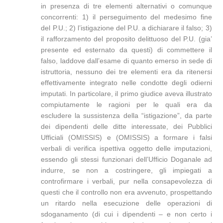
in presenza di tre elementi alternativi o comunque
concorrenti: 1) il perseguimento del medesimo fine
del P.U.; 2) l’istigazione del P.U. a dichiarare il falso; 3)
il rafforzamento del proposito delittuoso del P.U. (gia’
presente ed esternato da questi) di commettere il
falso, laddove dall’esame di quanto emerso in sede di
istruttoria, nessuno dei tre elementi era da ritenersi
effettivamente integrato nelle condotte degli odierni
imputati. In particolare, il primo giudice aveva illustrato
compiutamente le ragioni per le quali era da
escludere la sussistenza della “istigazione”, da parte
dei dipendenti delle ditte interessate, dei Pubblici
Ufficiali (OMISSIS) e (OMISSIS) a formare i falsi
verbali di verifica ispettiva oggetto delle imputazioni,
essendo gli stessi funzionari dell’Ufficio Doganale ad
indurre, se non a costringere, gli impiegati a
controfirmare i verbali, pur nella consapevolezza di
questi che il controllo non era avvenuto, prospettando
un ritardo nella esecuzione delle operazioni di
sdoganamento (di cui i dipendenti – e non certo i