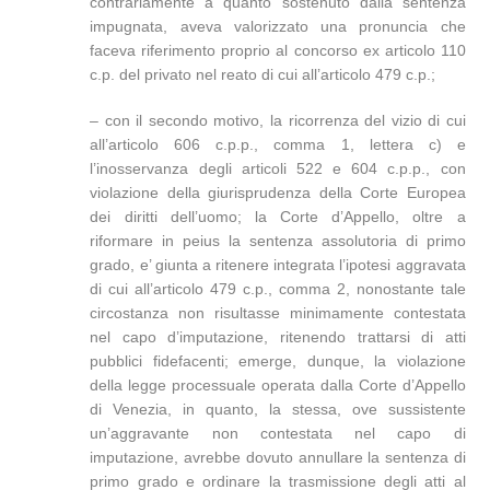
contrariamente a quanto sostenuto dalla sentenza
impugnata, aveva valorizzato una pronuncia che
faceva riferimento proprio al concorso ex articolo 110
c.p. del privato nel reato di cui all’articolo 479 c.p.;
– con il secondo motivo, la ricorrenza del vizio di cui
all’articolo 606 c.p.p., comma 1, lettera c) e
l’inosservanza degli articoli 522 e 604 c.p.p., con
violazione della giurisprudenza della Corte Europea
dei diritti dell’uomo; la Corte d’Appello, oltre a
riformare in peius la sentenza assolutoria di primo
grado, e’ giunta a ritenere integrata l’ipotesi aggravata
di cui all’articolo 479 c.p., comma 2, nonostante tale
circostanza non risultasse minimamente contestata
nel capo d’imputazione, ritenendo trattarsi di atti
pubblici fidefacenti; emerge, dunque, la violazione
della legge processuale operata dalla Corte d’Appello
di Venezia, in quanto, la stessa, ove sussistente
un’aggravante non contestata nel capo di
imputazione, avrebbe dovuto annullare la sentenza di
primo grado e ordinare la trasmissione degli atti al