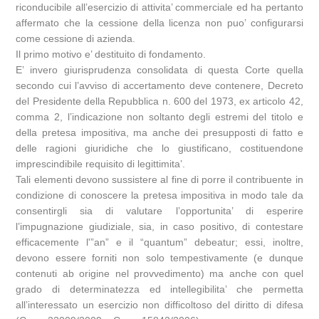
riconducibile all’esercizio di attivita’ commerciale ed ha pertanto
affermato che la cessione della licenza non puo’ configurarsi
come cessione di azienda.
Il primo motivo e’ destituito di fondamento.
E’ invero giurisprudenza consolidata di questa Corte quella
secondo cui l’avviso di accertamento deve contenere, Decreto
del Presidente della Repubblica n. 600 del 1973, ex articolo 42,
comma 2, l’indicazione non soltanto degli estremi del titolo e
della pretesa impositiva, ma anche dei presupposti di fatto e
delle ragioni giuridiche che lo giustificano, costituendone
imprescindibile requisito di legittimita’.
Tali elementi devono sussistere al fine di porre il contribuente in
condizione di conoscere la pretesa impositiva in modo tale da
consentirgli sia di valutare l’opportunita’ di esperire
l’impugnazione giudiziale, sia, in caso positivo, di contestare
efficacemente l'”an” e il “quantum” debeatur; essi, inoltre,
devono essere forniti non solo tempestivamente (e dunque
contenuti ab origine nel provvedimento) ma anche con quel
grado di determinatezza ed intellegibilita’ che permetta
all’interessato un esercizio non difficoltoso del diritto di difesa