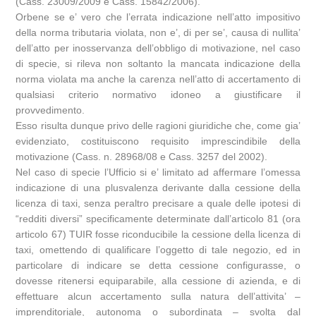
(Cass. 23009/2009 e Cass. 15842/2006).
Orbene se e’ vero che l’errata indicazione nell’atto impositivo
della norma tributaria violata, non e’, di per se’, causa di nullita’
dell’atto per inosservanza dell’obbligo di motivazione, nel caso
di specie, si rileva non soltanto la mancata indicazione della
norma violata ma anche la carenza nell’atto di accertamento di
qualsiasi criterio normativo idoneo a giustificare il
provvedimento.
Esso risulta dunque privo delle ragioni giuridiche che, come gia’
evidenziato, costituiscono requisito imprescindibile della
motivazione (Cass. n. 28968/08 e Cass. 3257 del 2002).
Nel caso di specie l’Ufficio si e’ limitato ad affermare l’omessa
indicazione di una plusvalenza derivante dalla cessione della
licenza di taxi, senza peraltro precisare a quale delle ipotesi di
“redditi diversi” specificamente determinate dall’articolo 81 (ora
articolo 67) TUIR fosse riconducibile la cessione della licenza di
taxi, omettendo di qualificare l’oggetto di tale negozio, ed in
particolare di indicare se detta cessione configurasse, o
dovesse ritenersi equiparabile, alla cessione di azienda, e di
effettuare alcun accertamento sulla natura dell’attivita’ –
imprenditoriale, autonoma o subordinata – svolta dal