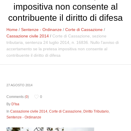
impositiva non consente al
contribuente il diritto di difesa
Home
/
Sentenze - Ordinanze
/
Corte di Cassazione
/
Cassazione civile 2014
/
Corte di Cassazione, sezione
tributaria, sentenza 24 luglio 2014, n. 16836. Nullo l'avviso di
accertamento se la pretesa impositiva non consente al
contribuente il diritto di difesa
27 AGOSTO 2014
Comments (
0
)
0
By
D'Isa
In
Cassazione civile 2014
,
Corte di Cassazione
,
Diritto Tributario
,
Sentenze - Ordinanze