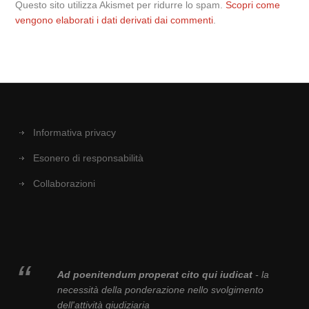
Questo sito utilizza Akismet per ridurre lo spam.
Scopri come
vengono elaborati i dati derivati dai commenti
.
Informativa privacy
Esonero di responsabilità
Collaborazioni
Ad poenitendum properat cito qui iudicat
- la
necessità della ponderazione nello svolgimento
dell'attività giudiziaria