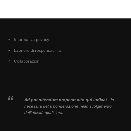
Informativa privacy
Esonero di responsabilità
Collaborazioni
Ad poenitendum properat cito qui iudicat
- la
necessità della ponderazione nello svolgimento
dell'attività giudiziaria