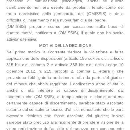
processo di maturazione psicologica, anche se questo
cambiamento non era esente da problemi, tenuto conto del
tratto narcisistico della personalita’ del (OMISSIS) e della
difficolta’ di inserimento nella nuova famiglia del padre.
(OMISSIS) propone ricorso per cassazione sulla base di
quattro motivi, notificato a (OMISSIS), il quale non ha svolto
attivita’ difensiva.
MOTIVI DELLA DECISIONE
Nel primo motivo la ricorrente deduce la violazione e falsa
applicazione delle disposizioni (articolo 155 sexies c.c., articolo
315 bis c.c., comma 2 e articolo 336 bis c.c.; della Legge 10
dicembre 2012, n. 219, articolo 2, comma 1, lettera i) che
prevedono l’obbligatoria audizione diretta da parte del giudice
del minore che abbia raggiunto il dodicesimo anno di eta’ o
anche di eta’ inferiore se capace di discernimento, dal
momento che (OMISSIS), al tempo minore di dodici anni ma
certamente capace di discernimento, sarebbe stato ascoltato
soltanto dal consulente tecnico d’ufficio, nonostante che le parti
avessero richiesto che fosse ascoltato dal giudice; inoltre
sarebbe stato precluso alla ricorrente di prendere visione della
video registrazione dell’ascolto del ragazzo, con conseguente