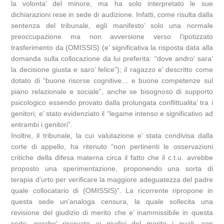
la volonta’ del minore, ma ha solo interpretato le sue
dichiarazioni rese in sede di audizione. Infatti, come risulta dalla
sentenza del tribunale, egli manifesto’ solo una normale
preoccupazione ma non avversione verso l’ipotizzato
trasferimento da (OMISSIS) (e’ significativa la risposta data alla
domanda sulla collocazione da lui preferita: “dove andro’ sara’
la decisione giusta e saro’ felice”); il ragazzo e’ descritto come
dotato di “buone risorse cognitive… e buone competenze sul
piano relazionale e sociale”, anche se bisognoso di supporto
psicologico essendo provato dalla prolungata conflittualita’ tra i
genitori; e’ stato evidenziato il “legame intenso e significativo ad
entrambi i genitori”.
Inoltre, il tribunale, la cui valutazione e’ stata condivisa dalla
corte di appello, ha ritenuto “non pertinenti le osservazioni
critiche della difesa materna circa il fatto che il c.t.u. avrebbe
proposto una sperimentazione, proponendo una sorta di
terapia d’urto per verificare la maggiore adeguatezza del padre
quale collocatario di (OMISSIS)”. La ricorrente ripropone in
questa sede un’analoga censura, la quale sollecita una
revisione del giudizio di merito che e’ inammissibile in questa
sede, perche’ riservato ai giudici del merito i quali, con