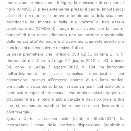
motivazione e violazione di legge, la decisione di collocare il
figlio (OMISSIS) prevalentemente presso il padre, imputandosi
alla corte del merito di non avere tenuto conto della situazione
psicologica del minore e della sua volonta’ di non essere
allontanato da (OMISSIS), luogo in cui viveva con la madre;
nonche’ di non avere effettuato una valutazione approfondita
della personalita’ del padre e di avere acriticamente aderito alle
conclusioni del consulente tecnico d’ufficio.
Si deve premettere che l’articolo 360 c.p.c., comma 1, n. 5,
riformulato dal Decreto Legge 22 giugno 2012, n. 83, articolo
54, conv. in Legge 7 agosto 2012, n. 134, ha introdotto
nell’ordinamento un vizio specifico denunciabile per
cassazione, relativo all’omesso esame di un fatto storico,
principale o secondario, la cui esistenza risulti dal testo della
sentenza o dagli atti processuali, che abbia costituito oggetto di
discussione tra le parti e abbia carattere decisivo (vale a dire
che, se esaminato, avrebbe determinato un esito diverso della
controversia).
Questa Corte, a sezioni unite (sent. n. 8053/2014), ha
interpretato il testo della predetta disposizione (applicabile