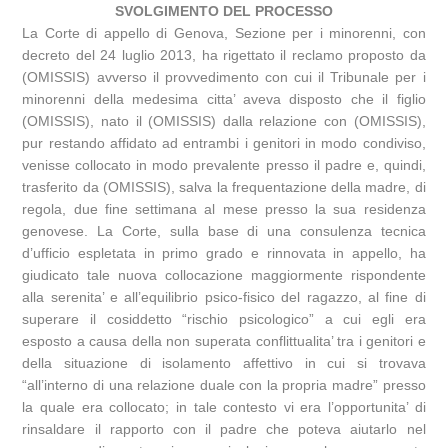
SVOLGIMENTO DEL PROCESSO
La Corte di appello di Genova, Sezione per i minorenni, con
decreto del 24 luglio 2013, ha rigettato il reclamo proposto da
(OMISSIS) avverso il provvedimento con cui il Tribunale per i
minorenni della medesima citta’ aveva disposto che il figlio
(OMISSIS), nato il (OMISSIS) dalla relazione con (OMISSIS),
pur restando affidato ad entrambi i genitori in modo condiviso,
venisse collocato in modo prevalente presso il padre e, quindi,
trasferito da (OMISSIS), salva la frequentazione della madre, di
regola, due fine settimana al mese presso la sua residenza
genovese. La Corte, sulla base di una consulenza tecnica
d’ufficio espletata in primo grado e rinnovata in appello, ha
giudicato tale nuova collocazione maggiormente rispondente
alla serenita’ e all’equilibrio psico-fisico del ragazzo, al fine di
superare il cosiddetto “rischio psicologico” a cui egli era
esposto a causa della non superata conflittualita’ tra i genitori e
della situazione di isolamento affettivo in cui si trovava
“all’interno di una relazione duale con la propria madre” presso
la quale era collocato; in tale contesto vi era l’opportunita’ di
rinsaldare il rapporto con il padre che poteva aiutarlo nel