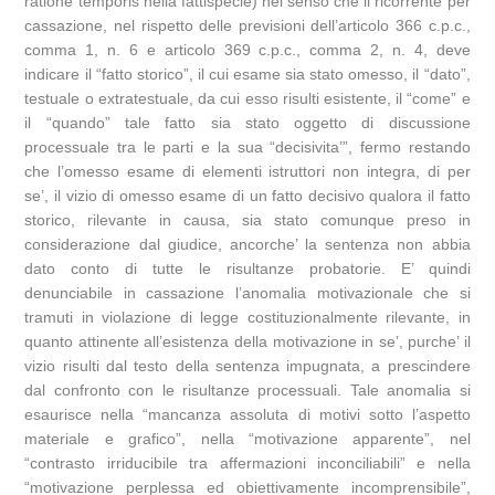
ratione temporis nella fattispecie) nel senso che il ricorrente per
cassazione, nel rispetto delle previsioni dell’articolo 366 c.p.c.,
comma 1, n. 6 e articolo 369 c.p.c., comma 2, n. 4, deve
indicare il “fatto storico”, il cui esame sia stato omesso, il “dato”,
testuale o extratestuale, da cui esso risulti esistente, il “come” e
il “quando” tale fatto sia stato oggetto di discussione
processuale tra le parti e la sua “decisivita’”, fermo restando
che l’omesso esame di elementi istruttori non integra, di per
se’, il vizio di omesso esame di un fatto decisivo qualora il fatto
storico, rilevante in causa, sia stato comunque preso in
considerazione dal giudice, ancorche’ la sentenza non abbia
dato conto di tutte le risultanze probatorie. E’ quindi
denunciabile in cassazione l’anomalia motivazionale che si
tramuti in violazione di legge costituzionalmente rilevante, in
quanto attinente all’esistenza della motivazione in se’, purche’ il
vizio risulti dal testo della sentenza impugnata, a prescindere
dal confronto con le risultanze processuali. Tale anomalia si
esaurisce nella “mancanza assoluta di motivi sotto l’aspetto
materiale e grafico”, nella “motivazione apparente”, nel
“contrasto irriducibile tra affermazioni inconciliabili” e nella
“motivazione perplessa ed obiettivamente incomprensibile”,