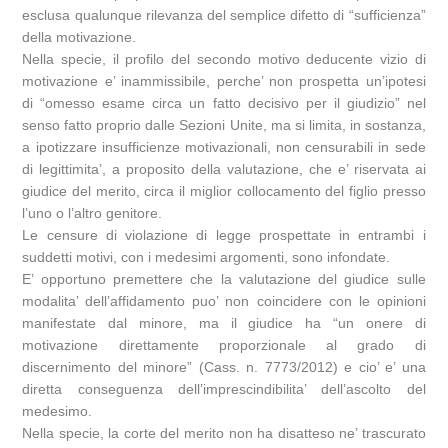
esclusa qualunque rilevanza del semplice difetto di “sufficienza”
della motivazione.
Nella specie, il profilo del secondo motivo deducente vizio di
motivazione e’ inammissibile, perche’ non prospetta un’ipotesi
di “omesso esame circa un fatto decisivo per il giudizio” nel
senso fatto proprio dalle Sezioni Unite, ma si limita, in sostanza,
a ipotizzare insufficienze motivazionali, non censurabili in sede
di legittimita’, a proposito della valutazione, che e’ riservata ai
giudice del merito, circa il miglior collocamento del figlio presso
l’uno o l’altro genitore.
Le censure di violazione di legge prospettate in entrambi i
suddetti motivi, con i medesimi argomenti, sono infondate.
E’ opportuno premettere che la valutazione del giudice sulle
modalita’ dell’affidamento puo’ non coincidere con le opinioni
manifestate dal minore, ma il giudice ha “un onere di
motivazione direttamente proporzionale al grado di
discernimento del minore” (Cass. n. 7773/2012) e cio’ e’ una
diretta conseguenza dell’imprescindibilita’ dell’ascolto del
medesimo.
Nella specie, la corte del merito non ha disatteso ne’ trascurato