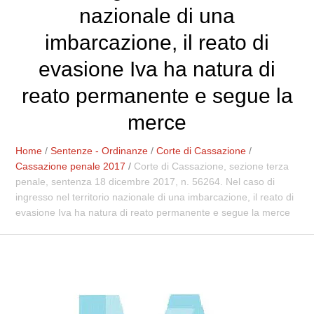
nazionale di una
imbarcazione, il reato di
evasione Iva ha natura di
reato permanente e segue la
merce
Home
/
Sentenze - Ordinanze
/
Corte di Cassazione
/
Cassazione penale 2017
/
Corte di Cassazione, sezione terza
penale, sentenza 18 dicembre 2017, n. 56264. Nel caso di
ingresso nel territorio nazionale di una imbarcazione, il reato di
evasione Iva ha natura di reato permanente e segue la merce