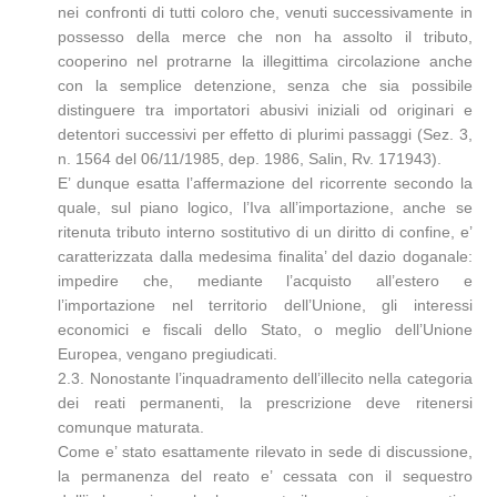
nei confronti di tutti coloro che, venuti successivamente in
possesso della merce che non ha assolto il tributo,
cooperino nel protrarne la illegittima circolazione anche
con la semplice detenzione, senza che sia possibile
distinguere tra importatori abusivi iniziali od originari e
detentori successivi per effetto di plurimi passaggi (Sez. 3,
n. 1564 del 06/11/1985, dep. 1986, Salin, Rv. 171943).
E’ dunque esatta l’affermazione del ricorrente secondo la
quale, sul piano logico, l’Iva all’importazione, anche se
ritenuta tributo interno sostitutivo di un diritto di confine, e’
caratterizzata dalla medesima finalita’ del dazio doganale:
impedire che, mediante l’acquisto all’estero e
l’importazione nel territorio dell’Unione, gli interessi
economici e fiscali dello Stato, o meglio dell’Unione
Europea, vengano pregiudicati.
2.3. Nonostante l’inquadramento dell’illecito nella categoria
dei reati permanenti, la prescrizione deve ritenersi
comunque maturata.
Come e’ stato esattamente rilevato in sede di discussione,
la permanenza del reato e’ cessata con il sequestro