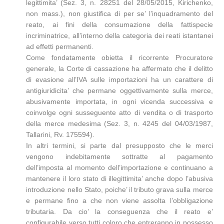
legittimita’ (Sez. 3, n. 28251 del 28/05/2015, Kirichenko,
non mass.), non giustifica di per se’ l’inquadramento del
reato, ai fini della consumazione della fattispecie
incriminatrice, all’interno della categoria dei reati istantanei
ad effetti permanenti.
Come fondatamente obietta il ricorrente Procuratore
generale, la Corte di cassazione ha affermato che il delitto
di evasione all’IVA sulle importazioni ha un carattere di
antigiuridicita’ che permane oggettivamente sulla merce,
abusivamente importata, in ogni vicenda successiva e
coinvolge ogni susseguente atto di vendita o di trasporto
della merce medesima (Sez. 3, n. 4245 del 04/03/1987,
Tallarini, Rv. 175594).
In altri termini, si parte dal presupposto che le merci
vengono indebitamente sottratte al pagamento
dell’imposta al momento dell’importazione e continuano a
mantenere il loro stato di illegittimita’ anche dopo l’abusiva
introduzione nello Stato, poiche’ il tributo grava sulla merce
e permane fino a che non viene assolta l’obbligazione
tributaria. Da cio’ la conseguenza che il reato e’
configurabile verso tutti coloro che entreranno in possesso