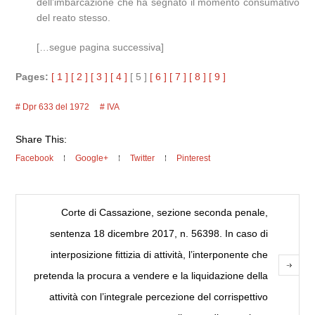
dell’imbarcazione che ha segnato il momento consumativo
del reato stesso.
[…segue pagina successiva]
Pages:
[ 1 ]
[ 2 ]
[ 3 ]
[ 4 ]
[ 5 ]
[ 6 ]
[ 7 ]
[ 8 ]
[ 9 ]
Dpr 633 del 1972
IVA
Share This:
Facebook
Google+
Twitter
Pinterest
Corte di Cassazione, sezione seconda penale,
sentenza 18 dicembre 2017, n. 56398. In caso di
interposizione fittizia di attività, l’interponente che
pretenda la procura a vendere e la liquidazione della
attività con l’integrale percezione del corrispettivo