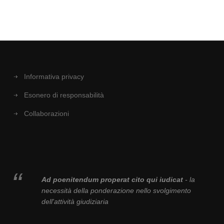
Informativa privacy
Esonero di responsabilità
Collaborazioni
Ad poenitendum properat cito qui iudicat
- la
necessità della ponderazione nello svolgimento
dell'attività giudiziaria