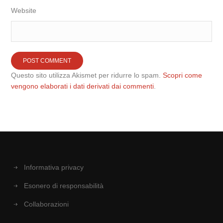
Website
Questo sito utilizza Akismet per ridurre lo spam.
Scopri come
vengono elaborati i dati derivati dai commenti
.
Informativa privacy
Esonero di responsabilità
Collaborazioni