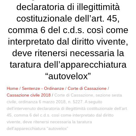
declaratoria di illegittimità
costituzionale dell’art. 45,
comma 6 del c.d.s. così come
interpretato dal diritto vivente,
deve ritenersi necessaria la
taratura dell’apparecchiatura
“autovelox”
Home
/
Sentenze - Ordinanze
/
Corte di Cassazione
/
Cassazione civile 2018
/
Corte di Cassazione, sezione sesta
civile, ordinanza 6 marzo 2018, n. 5227. A seguito
dell’intervenuto declaratoria di illegittimità costituzionale dell’art.
45, comma 6 del c.d.s. così come interpretato dal diritto
vivente, deve ritenersi necessaria la taratura
dell’apparecchiatura “autovelox”