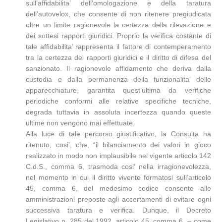
sull’affidabilita’ dell’omologazione e della taratura
dell’autovelox, che consente di non ritenere pregiudicata
oltre un limite ragionevole la certezza della rilevazione e
dei sottesi rapporti giuridici. Proprio la verifica costante di
tale affidabilita’ rappresenta il fattore di contemperamento
tra la certezza dei rapporti giuridici e il diritto di difesa del
sanzionato. Il ragionevole affidamento che deriva dalla
custodia e dalla permanenza della funzionalita’ delle
apparecchiature, garantita quest’ultima da verifiche
periodiche conformi alle relative specifiche tecniche,
degrada tuttavia in assoluta incertezza quando queste
ultime non vengono mai effettuate.
Alla luce di tale percorso giustificativo, la Consulta ha
ritenuto, cosi’, che, “il bilanciamento dei valori in gioco
realizzato in modo non implausibile nel vigente articolo 142
C.d.S., comma 6, trasmoda cosi’ nella irragionevolezza,
nel momento in cui il diritto vivente formatosi sull’articolo
45, comma 6, del medesimo codice consente alle
amministrazioni preposte agli accertamenti di evitare ogni
successiva taratura e verifica. Dunque, il Decreto
Legislativo n. 285 del 1992, articolo 45, comma 6, – come