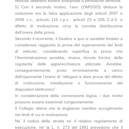
velocita’ debbano essere sottoposte a periodiche verifiche.
5) Con il secondo motivo, l’avv. (OMISSIS) deduce la
violazione e/o la falsa applicazione degli articoli 2697 e
2698 c.c., articolo 115 c.p.c., articoli 23 e 205 C.d.S. e
difetto di motivazione circa la corretta distribuzione
dell’onere della prova.
Secondo il ricorrente, il Giudice a quo si sarebbe limitato a
considerare raggiunta la prova del superamento dei limiti
di velocita’, considerando superflua la prova che
l’Amministrazione avrebbe, invece, dovuto fornire, della
regolarita’ delle apparecchiature utilizzate. Avrebbe,
conseguentemente, posto erroneamente a carico
dell’opponente l’onere di “allegare e dare prova del difetto
di costruzione, installazione o funzionamento del
dispositivo elettronico”.
In considerazione della connessione logica, i due motivi
possono essere esaminati congiuntamente.
Il Collegio ritiene che le doglianze meritino accoglimento
nei limiti di cui in motivazione.
Ne’ il codice della strada ne’ il relativo regolamento di
esecuzione, ne’ la L. n. 273 del 1991 prevedono che il