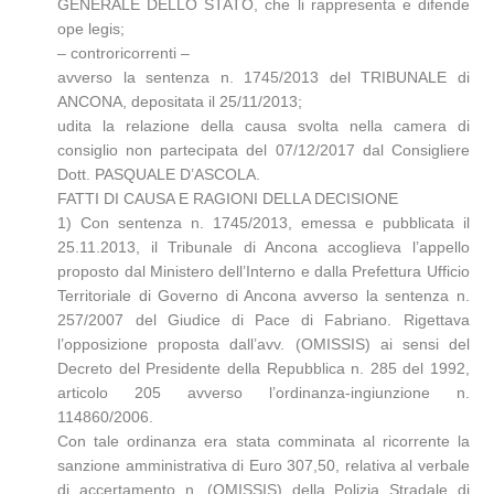
GENERALE DELLO STATO, che li rappresenta e difende
ope legis;
– controricorrenti –
avverso la sentenza n. 1745/2013 del TRIBUNALE di
ANCONA, depositata il 25/11/2013;
udita la relazione della causa svolta nella camera di
consiglio non partecipata del 07/12/2017 dal Consigliere
Dott. PASQUALE D’ASCOLA.
FATTI DI CAUSA E RAGIONI DELLA DECISIONE
1) Con sentenza n. 1745/2013, emessa e pubblicata il
25.11.2013, il Tribunale di Ancona accoglieva l’appello
proposto dal Ministero dell’Interno e dalla Prefettura Ufficio
Territoriale di Governo di Ancona avverso la sentenza n.
257/2007 del Giudice di Pace di Fabriano. Rigettava
l’opposizione proposta dall’avv. (OMISSIS) ai sensi del
Decreto del Presidente della Repubblica n. 285 del 1992,
articolo 205 avverso l’ordinanza-ingiunzione n.
114860/2006.
Con tale ordinanza era stata comminata al ricorrente la
sanzione amministrativa di Euro 307,50, relativa al verbale
di accertamento n. (OMISSIS) della Polizia Stradale di