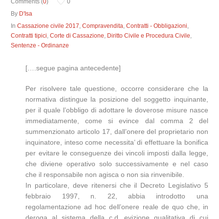
Comments (
0
)
0
By
D'Isa
In
Cassazione civile 2017
,
Compravendita
,
Contratti - Obbligazioni
,
Contratti tipici
,
Corte di Cassazione
,
Diritto Civile e Procedura Civile
,
Sentenze - Ordinanze
[….segue pagina antecedente]
Per risolvere tale questione, occorre considerare che la
normativa distingue la posizione del soggetto inquinante,
per il quale l’obbligo di adottare le doverose misure nasce
immediatamente, come si evince dal comma 2 del
summenzionato articolo 17, dall’onere del proprietario non
inquinatore, inteso come necessita’ di effettuare la bonifica
per evitare le conseguenze dei vincoli imposti dalla legge,
che diviene operativo solo successivamente e nel caso
che il responsabile non agisca o non sia rinvenibile.
In particolare, deve ritenersi che il Decreto Legislativo 5
febbraio 1997, n. 22, abbia introdotto una
regolamentazione ad hoc dell’onere reale de quo che, in
deroga al sistema della c.d. evizione qualitativa di cui