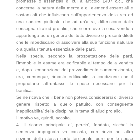
promesse o essenziali di cui all’articolo 1497 c.c., che
concerne la natura della merce e gli elementi essenziali e
sostanziali che influiscono sull’appartenenza della res ad
una species piuttosto che ad un’altra, differiscono dalla
consegna di aliud pro alio, che ricorre ove la cosa venduta
appartenga ad un genere del tutto diverso o presenti difetti
che le impediscano di assolvere alla sua funzione naturale
o a quella ritenuta essenziale dalle parti.
Nella specie, secondo la prospettazione delle parti,
l’immobile in esame era edificabile al tempo della vendita
e, dopo l’emanazione del provvedimento summenzionato,
era, comunque, rimasto edificabile, a condizione che il
proprietario affrontasse le spese necessarie per la
bonifica.
Se ne ricava che il bene non poteva considerarsi di diverso
genere rispetto a quello pattuito, con conseguente
inapplicabilita’ della disciplina in tema di aliud pro alio.
Il motivo va, quindi, accolto.
4. Il ricorso principale e’, percio’, fondato, sicche’ la
sentenza impugnata va cassata, con rinvio ad altra
sezione della stessa corte territoriale, pure per le spese