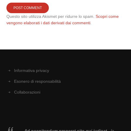
Questo sito utilizza Akismet per ridurre lo spam.
Scopri come
vengono elaborati i dati derivati dai commenti
.
Informativa privacy
Esonero di responsabilità
Collaborazioni
Ad poenitendum properat cito qui iudicat
- la