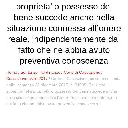
proprieta’ o possesso del
bene succede anche nella
situazione connessa all’onere
reale, indipendentemente dal
fatto che ne abbia avuto
preventiva conoscenza
Home
/
Sentenze - Ordinanze
/
Corte di Cassazione
/
Cassazione civile 2017
/
Corte di Cassazione, sezione seconda
civile, sentenza 28 dicembre 2017, n. 31005. Colui che
subentra nella proprieta’ o possesso del bene succede anche
nella situazione connessa all’onere reale, indipendentemente
dal fatto che ne abbia avuto preventiva conoscenza