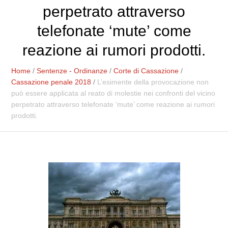
perpetrato attraverso
telefonate ‘mute’ come
reazione ai rumori prodotti.
Home
/
Sentenze - Ordinanze
/
Corte di Cassazione
/
Cassazione penale 2018
/
L’esimente della provocazione non
può essere applicata al reato di molestie nei confronti del vicino
perpetrato attraverso telefonate ‘mute’ come reazione ai rumori
prodotti.