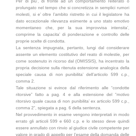
Per di piu’, di fronte ad un comportamento reiterato o
prolungato nel tempo che si concretizza in semplici rumori
molesti, si e’ oltre l’ambito ristretto in cui il legislatore ha
dato eccezionale rilevanza esimente a uno stato emotivo
momentaneo che, per la sua improvvisa intensita’,
comprime la capacita’ di ponderazione e controllo delle
proprie scelte di condotta.
La sentenza impugnata, pertanto, lungi dal considerare
assente un elemento costitutivo del reato di molestie, per
come sostenuto in ricorso dal (OMISSIS), ha incentrato la
propria decisione sulla ritenuta estensione analogica della
speciale causa di non punibilita’ dell’articolo 599 c.p.,
comma 2.
Tale situazione si evince dal riferimento alle “condotte
ritorsive” fatto a pag. 4 e alla estensione del “motivo
ritorsivo quale causa di non punibilita’ ex articolo 599 c.p.,
comma 2”, spiegata a pag. 6 della sentenza.
Nel provvedimento in esame vengono interpretati in modo
errato gli articoli 599 e 660 c.p. e lo stesso deve quindi
essere annullato con rinvio al giudice civile competente per
valore in grado di appello per l’esame della domanda delle