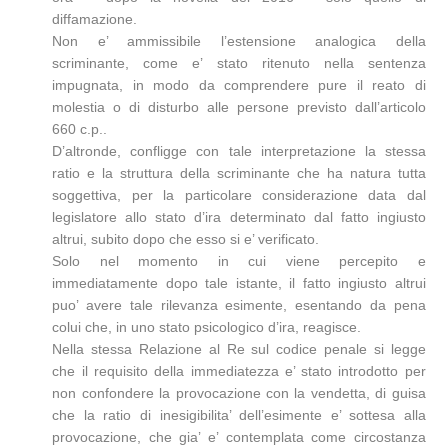
diffamazione.
Non e’ ammissibile l’estensione analogica della
scriminante, come e’ stato ritenuto nella sentenza
impugnata, in modo da comprendere pure il reato di
molestia o di disturbo alle persone previsto dall’articolo
660 c.p..
D’altronde, confligge con tale interpretazione la stessa
ratio e la struttura della scriminante che ha natura tutta
soggettiva, per la particolare considerazione data dal
legislatore allo stato d’ira determinato dal fatto ingiusto
altrui, subito dopo che esso si e’ verificato.
Solo nel momento in cui viene percepito e
immediatamente dopo tale istante, il fatto ingiusto altrui
puo’ avere tale rilevanza esimente, esentando da pena
colui che, in uno stato psicologico d’ira, reagisce.
Nella stessa Relazione al Re sul codice penale si legge
che il requisito della immediatezza e’ stato introdotto per
non confondere la provocazione con la vendetta, di guisa
che la ratio di inesigibilita’ dell’esimente e’ sottesa alla
provocazione, che gia’ e’ contemplata come circostanza