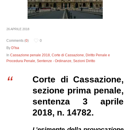
26 APRILE 2018
Comments (
0
)
0
By
D'Isa
In
Cassazione penale 2018
,
Corte di Cassazione
,
Diritto Penale e
Procedura Penale
,
Sentenze - Ordinanze
,
Sezioni Diritto
Corte di Cassazione,
sezione prima penale,
sentenza 3 aprile
2018, n. 14782.
L’esimente della provocazione