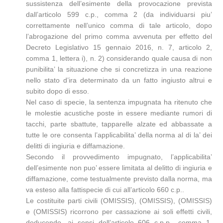
sussistenza dell’esimente della provocazione prevista
dall’articolo 599 c.p., comma 2 (da individuarsi piu’
correttamente nell’unico comma di tale articolo, dopo
l’abrogazione del primo comma avvenuta per effetto del
Decreto Legislativo 15 gennaio 2016, n. 7, articolo 2,
comma 1, lettera i), n. 2) considerando quale causa di non
punibilita’ la situazione che si concretizza in una reazione
nello stato d’ira determinato da un fatto ingiusto altrui e
subito dopo di esso.
Nel caso di specie, la sentenza impugnata ha ritenuto che
le molestie acustiche poste in essere mediante rumori di
tacchi, parte sbattute, tapparelle alzate ed abbassate a
tutte le ore consenta l’applicabilita’ della norma al di la’ dei
delitti di ingiuria e diffamazione.
Secondo il provvedimento impugnato, l’applicabilita’
dell’esimente non puo’ essere limitata al delitto di ingiuria e
diffamazione, come testualmente previsto dalla norma, ma
va esteso alla fattispecie di cui all’articolo 660 c.p..
Le costituite parti civili (OMISSIS), (OMISSIS), (OMISSIS)
e (OMISSIS) ricorrono per cassazione ai soli effetti civili,
deducendo, ai sensi dell’articolo 606 c.p.p., comma 1,