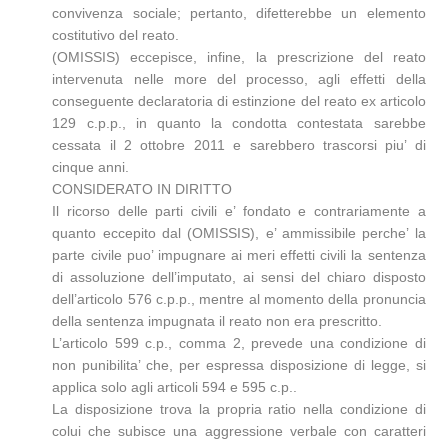
convivenza sociale; pertanto, difetterebbe un elemento
costitutivo del reato.
(OMISSIS) eccepisce, infine, la prescrizione del reato
intervenuta nelle more del processo, agli effetti della
conseguente declaratoria di estinzione del reato ex articolo
129 c.p.p., in quanto la condotta contestata sarebbe
cessata il 2 ottobre 2011 e sarebbero trascorsi piu’ di
cinque anni.
CONSIDERATO IN DIRITTO
Il ricorso delle parti civili e’ fondato e contrariamente a
quanto eccepito dal (OMISSIS), e’ ammissibile perche’ la
parte civile puo’ impugnare ai meri effetti civili la sentenza
di assoluzione dell’imputato, ai sensi del chiaro disposto
dell’articolo 576 c.p.p., mentre al momento della pronuncia
della sentenza impugnata il reato non era prescritto.
L’articolo 599 c.p., comma 2, prevede una condizione di
non punibilita’ che, per espressa disposizione di legge, si
applica solo agli articoli 594 e 595 c.p..
La disposizione trova la propria ratio nella condizione di
colui che subisce una aggressione verbale con caratteri