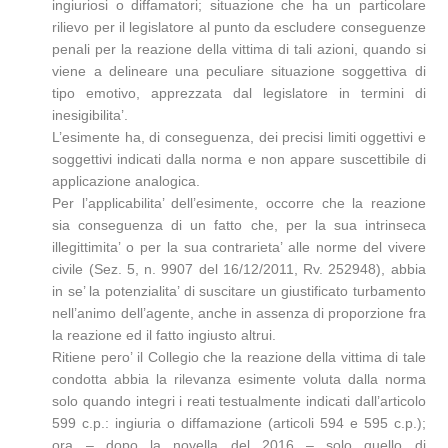
ingiuriosi o diffamatori; situazione che ha un particolare
rilievo per il legislatore al punto da escludere conseguenze
penali per la reazione della vittima di tali azioni, quando si
viene a delineare una peculiare situazione soggettiva di
tipo emotivo, apprezzata dal legislatore in termini di
inesigibilita’.
L’esimente ha, di conseguenza, dei precisi limiti oggettivi e
soggettivi indicati dalla norma e non appare suscettibile di
applicazione analogica.
Per l’applicabilita’ dell’esimente, occorre che la reazione
sia conseguenza di un fatto che, per la sua intrinseca
illegittimita’ o per la sua contrarieta’ alle norme del vivere
civile (Sez. 5, n. 9907 del 16/12/2011, Rv. 252948), abbia
in se’ la potenzialita’ di suscitare un giustificato turbamento
nell’animo dell’agente, anche in assenza di proporzione fra
la reazione ed il fatto ingiusto altrui.
Ritiene pero’ il Collegio che la reazione della vittima di tale
condotta abbia la rilevanza esimente voluta dalla norma
solo quando integri i reati testualmente indicati dall’articolo
599 c.p.: ingiuria o diffamazione (articoli 594 e 595 c.p.);
ora – dopo la novella del 2016 – solo quello di