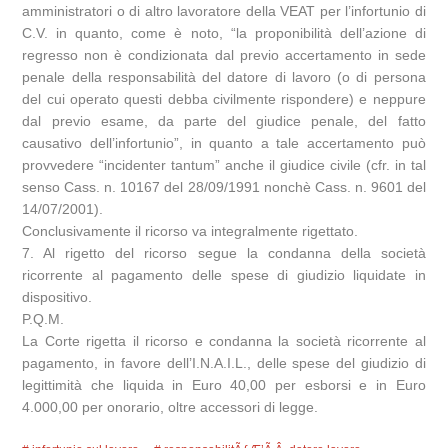
amministratori o di altro lavoratore della VEAT per l’infortunio di
C.V. in quanto, come è noto, “la proponibilità dell’azione di
regresso non è condizionata dal previo accertamento in sede
penale della responsabilità del datore di lavoro (o di persona
del cui operato questi debba civilmente rispondere) e neppure
dal previo esame, da parte del giudice penale, del fatto
causativo dell’infortunio”, in quanto a tale accertamento può
provvedere “incidenter tantum” anche il giudice civile (cfr. in tal
senso Cass. n. 10167 del 28/09/1991 nonchè Cass. n. 9601 del
14/07/2001).
Conclusivamente il ricorso va integralmente rigettato.
7. Al rigetto del ricorso segue la condanna della società
ricorrente al pagamento delle spese di giudizio liquidate in
dispositivo.
P.Q.M.
La Corte rigetta il ricorso e condanna la società ricorrente al
pagamento, in favore dell’I.N.A.I.L., delle spese del giudizio di
legittimità che liquida in Euro 40,00 per esborsi e in Euro
4.000,00 per onorario, oltre accessori di legge.