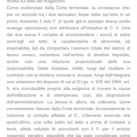
diretta sul tetto del magazzino.
Come evidenziato dalla Corte territoriale, la circostanza che,
per un accordo tra i due lavoratori, fosse salito sul tetto in un
primo momento il solo F. (il quale già in passato aveva svolto
analoga operazione) non attribuisce all’iniziativa di C. V. (che
dei due aveva il compito di sovraintendere i lavori) di salire
anch’egli sul tetto, le caratteristiche di abnormità ed
inopinabilità tali da comportare l’esonero totale del datore di
lavoro ovvero, vertendosi nell’ambito di direttive impartite,
anche solo una riduzione proporzionale della sua
responsabilità. Detta iniziativa, infatti, lungi dal risultare in
contrasto con la direttiva ricevuta e, dunque, lungi dall’integrare
una violazione del disposto di cui al D.Lgs. n. 626 del 1994, art.
5, era riconducibile proprio alla esigenza di trovare la causa
dell’infiltrazione e di ottemperare, così, alla disposizione
dell’amministratore. La stessa è, allora, da collocarsi, come
correttamente ritenuto dalla Corte territoriale, funzionalmente in
relazione al compito affidato al C., irrilevante essendo che
quest’ultimo, una volta salito sul tetto e prima di rovinare a
terra, abbia valutato di accordarsi con il F. per il pranzo
(essendo, peraltro, plausibile che sia stato considerato come