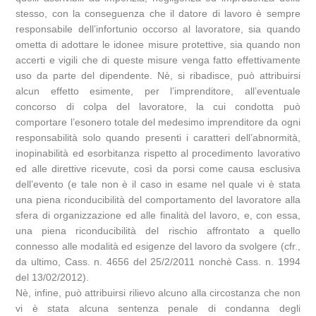
stesso, con la conseguenza che il datore di lavoro è sempre
responsabile dell’infortunio occorso al lavoratore, sia quando
ometta di adottare le idonee misure protettive, sia quando non
accerti e vigili che di queste misure venga fatto effettivamente
uso da parte del dipendente. Nè, si ribadisce, può attribuirsi
alcun effetto esimente, per l’imprenditore, all’eventuale
concorso di colpa del lavoratore, la cui condotta può
comportare l’esonero totale del medesimo imprenditore da ogni
responsabilità solo quando presenti i caratteri dell’abnormità,
inopinabilità ed esorbitanza rispetto al procedimento lavorativo
ed alle direttive ricevute, così da porsi come causa esclusiva
dell’evento (e tale non è il caso in esame nel quale vi è stata
una piena riconducibilità del comportamento del lavoratore alla
sfera di organizzazione ed alle finalità del lavoro, e, con essa,
una piena riconducibilità del rischio affrontato a quello
connesso alle modalità ed esigenze del lavoro da svolgere (cfr.,
da ultimo, Cass. n. 4656 del 25/2/2011 nonchè Cass. n. 1994
del 13/02/2012).
Nè, infine, può attribuirsi rilievo alcuno alla circostanza che non
vi è stata alcuna sentenza penale di condanna degli