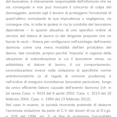
del lavoratore, è interamente responsabile dell’infortunio che ne
sia conseguito e non può invocare il concorso di colpa del
danneggiato, avendo egli il dovere di proteggere l’incolumità di
quest’ultimo nonostante la sua imprudenza o negligenza; ne
consegue che, in tutte le ipotesi in cui la condotta del lavoratore
dipendente – in quanto attuativa di uno specifico ordine di
servizio del datore di lavoro (o del dirigente preposto che ne
faccia le veci) – finisca per configurarsi nell’eziologia dell’evento
dannoso come una mera modalità dell’iter produttivo del
danno, tale condotta, proprio perchè “imposta” in ragione della
situazione di subordinazione in cui il lavoratore versa, va
addebitata al datore di lavoro, il cui comportamento,
concretizzantesi invece nella violazione di specifiche norme
antinfortunistiche (o di regole di comune prudenza) e
nell’ordine di eseguire incombenze lavorative pericolose, funge
da unico efficiente fattore causale dell’evento dannoso (cfr. in
tal senso Cass. n. 5024 del 8 aprile 2002; Cass. n. 3213 del 18
febbraio 2004, Cass. n. 1994 del 13 febbraio 2012).
Nel caso in esame, la società ricorrente pretende di dedurre
l’avvenuta violazione da parte di C.V. dei doveri di cui al D.Lgs.
n. 626 del 1994, art. 5, al fine di sostenere l’ascrivibilità