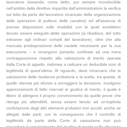
lavoratore (essendo, come detto, pur sempre riconducibile
nell’ambito della direttiva impartita dall’amministratore la verifica
sul tetto da parte del lavoratore incaricato della organizzazione
delle operazioni di pulitura delle canaline) ed all’assenza di
precise disposizioni sulle modalità con le quali avrebbero
dovuto essere eseguite dette operazioni (si ribadisce, del tutto
estranee agli ordinari compiti del lavoratore), oltre che alla
mancata predisposizione delle cautele necessarie per la sua
esecuzione – e rimangono pertanto confinate ad una mera
contrapposizione rispetto alla valutazione di merito operata
dalla Corte di appello, inidonea a radicare un deducibile vizio di
legittimità di quest’ultima. Al riguardo, deve rimarcarsi che la
valutazione delle risultanze probatorie e la scelta, tra queste, di
quelle ritenute più idonee a sorreggere la decisione, involgono
apprezzamenti di fatto riservati al giudice di merito, il quale è
libero di attingere il proprio convincimento da quelle prove che
ritenga più attendibili, senza essere tenuto ad un’esplicita
confutazione degli altri elementi probatori non accolti, anche se
allegati dalle parti; con la conseguenza che il controllo di
legittimità da parte della Corte di cassazione non può
riguardare il convincimento del giudice di merito sulla rilevanza