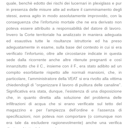
quale, benchè edotto dei rischi dei lucernari in plexiglass e pur
in presenza delle misure atte ad evitare il camminamento degli
stessi, aveva agito in modo assolutamente improvvido, con la
conseguenza che l’infortunio mortale che ne era derivato non
poteva essere attribuito a responsabilità del datore di lavoro.
Invero la Corte territoriale ha analizzato in maniera adeguata
ed esaustiva tutte le risultanze istruttorie ed ha preso
adeguatamente in esame, sulla base del contesto in cui si era
verificato l’infortunio, oltre alle circostanze indicate in questa
sede dalla ricorrente anche altre ritenute pregnanti e così
innanzitutto che il C., insieme con il F., era stato adibito ad un
compito esorbitante rispetto alle normali mansioni, che, in
particolare, l’amministratore della VEAT si era rivolto alla vittima
chiedendogli di “organizzare il lavoro di pulitura delle canaline”.
Significativa era stata, dunque, l’esistenza di una disposizione
che, in quanto diretta alla soluzione del problema delle
infiltrazioni di acqua che si erano verificate sul tetto del
magazzino e per l’ampiezza dell’ordine e l’assenza di
specificazioni, non poteva non comportare (o comunque non
era tale da escludere ragionevolmente) anche una verifica