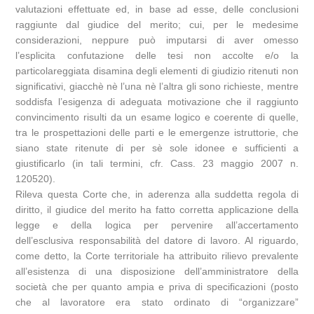
valutazioni effettuate ed, in base ad esse, delle conclusioni
raggiunte dal giudice del merito; cui, per le medesime
considerazioni, neppure può imputarsi di aver omesso
l’esplicita confutazione delle tesi non accolte e/o la
particolareggiata disamina degli elementi di giudizio ritenuti non
significativi, giacchè nè l’una nè l’altra gli sono richieste, mentre
soddisfa l’esigenza di adeguata motivazione che il raggiunto
convincimento risulti da un esame logico e coerente di quelle,
tra le prospettazioni delle parti e le emergenze istruttorie, che
siano state ritenute di per sè sole idonee e sufficienti a
giustificarlo (in tali termini, cfr. Cass. 23 maggio 2007 n.
120520).
Rileva questa Corte che, in aderenza alla suddetta regola di
diritto, il giudice del merito ha fatto corretta applicazione della
legge e della logica per pervenire all’accertamento
dell’esclusiva responsabilità del datore di lavoro. Al riguardo,
come detto, la Corte territoriale ha attribuito rilievo prevalente
all’esistenza di una disposizione dell’amministratore della
società che per quanto ampia e priva di specificazioni (posto
che al lavoratore era stato ordinato di “organizzare”