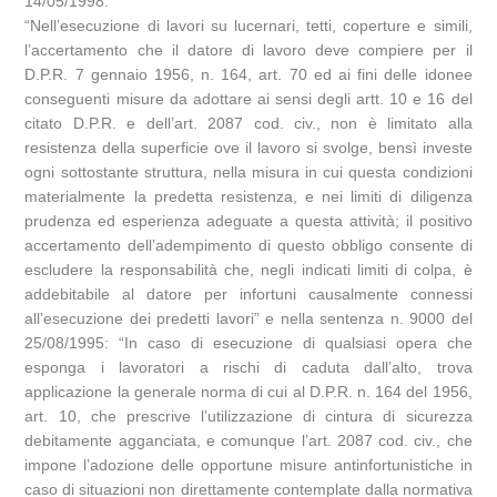
14/05/1998:
“Nell’esecuzione di lavori su lucernari, tetti, coperture e simili,
l’accertamento che il datore di lavoro deve compiere per il
D.P.R. 7 gennaio 1956, n. 164, art. 70 ed ai fini delle idonee
conseguenti misure da adottare ai sensi degli artt. 10 e 16 del
citato D.P.R. e dell’art. 2087 cod. civ., non è limitato alla
resistenza della superficie ove il lavoro si svolge, bensì investe
ogni sottostante struttura, nella misura in cui questa condizioni
materialmente la predetta resistenza, e nei limiti di diligenza
prudenza ed esperienza adeguate a questa attività; il positivo
accertamento dell’adempimento di questo obbligo consente di
escludere la responsabilità che, negli indicati limiti di colpa, è
addebitabile al datore per infortuni causalmente connessi
all’esecuzione dei predetti lavori” e nella sentenza n. 9000 del
25/08/1995: “In caso di esecuzione di qualsiasi opera che
esponga i lavoratori a rischi di caduta dall’alto, trova
applicazione la generale norma di cui al D.P.R. n. 164 del 1956,
art. 10, che prescrive l’utilizzazione di cintura di sicurezza
debitamente agganciata, e comunque l’art. 2087 cod. civ., che
impone l’adozione delle opportune misure antinfortunistiche in
caso di situazioni non direttamente contemplate dalla normativa