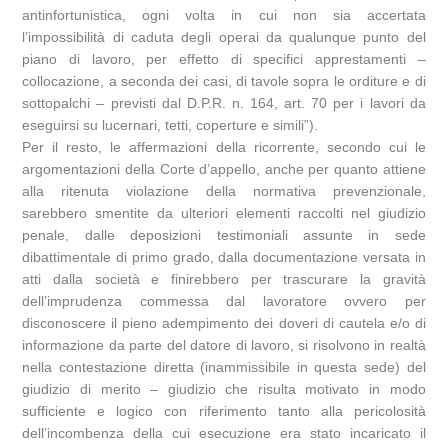
antinfortunistica, ogni volta in cui non sia accertata
l’impossibilità di caduta degli operai da qualunque punto del
piano di lavoro, per effetto di specifici apprestamenti –
collocazione, a seconda dei casi, di tavole sopra le orditure e di
sottopalchi – previsti dal D.P.R. n. 164, art. 70 per i lavori da
eseguirsi su lucernari, tetti, coperture e simili”).
Per il resto, le affermazioni della ricorrente, secondo cui le
argomentazioni della Corte d’appello, anche per quanto attiene
alla ritenuta violazione della normativa prevenzionale,
sarebbero smentite da ulteriori elementi raccolti nel giudizio
penale, dalle deposizioni testimoniali assunte in sede
dibattimentale di primo grado, dalla documentazione versata in
atti dalla società e finirebbero per trascurare la gravità
dell’imprudenza commessa dal lavoratore ovvero per
disconoscere il pieno adempimento dei doveri di cautela e/o di
informazione da parte del datore di lavoro, si risolvono in realtà
nella contestazione diretta (inammissibile in questa sede) del
giudizio di merito – giudizio che risulta motivato in modo
sufficiente e logico con riferimento tanto alla pericolosità
dell’incombenza della cui esecuzione era stato incaricato il