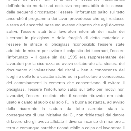
dell’infortunio mortale ad esclusiva responsabilità dello stesso,
dalle seguenti circostanze: l’essere l’infortunato salito sul tetto
ancorchè il programma dei lavori prevedesse che egli restasse
a terra ed ancorchè nessuno avesse disposto che egli dovesse
salirvi; l’essere stati tutti lavoratori informati dei rischi dei
lucernari in plexiglass e della fragilità di detto materiale e
l’essere le strisce di plexiglass riconoscibili; l’essere state
adottate le misure per evitare il calpestio dei lucernari; l’essere
l’infortunato – il quale sin dal 1995 era rappresentante dei
lavoratori per la sicurezza ed aveva collaborato alla stesura del
documento di valutazione dei rischi – ben a conoscenza dei
luoghi e delle loro caratteristiche ed in particolare a conoscenza
dei camminamenti in cemento che consentivano di evitare il
plexiglass, l’essere l’infortunato salito sul tetto per motivi non
lavorativi, l’essere risultato che il secchio ritrovato era stato
usato e calato al suolo dal solo F.. In buona sostanza, ad avviso
della ricorrente la caduta da tetto sarebbe stata la
conseguenza di una iniziativa del C., non richiestagli dal datore
di lavoro che gli aveva affidato il diverso incarico di rimanere a
terra e comunque sarebbe riconducibile a colpa del lavoratore il