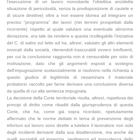
l’esecuzione di un lavoro nonostante l’obiettiva anzidetta
situazione di pericolosità, senza la predisposizione di cautele e
di sicure direttive) oltre a non essere idonea ad integrare un
preciso “programma” dei lavori (nei termini prospettati dalla
ricorrente) rispetto al quale valutare una eventuale abnorme
deviazione, era tale da rendere a questa ricollegabile l’iniziativa
del C. di salire sul tetto ed ha, altresì, valutato gli altri elementi
invocati dalla società, ritenendoli trascurabili ovvero ininfluenti,
per cui la conclusione raggiunta non è censurabile per vizio di
motivazione, dato che gli argomenti esposti a sostegno
dell’impugnazione sostanzialmente si risolvono nella richiesta a
questo giudice di legittimità di riesaminare il materiale
probatorio raccolto per farne derivare una conclusione diversa
da quella di cui alla sentenza impugnata.
La decisione della Corte territoriale risulta, altresì, rispettosa dei
principi di diritto come ribaditi dalla giurisprudenza di questa
Corte, che ha, come già sopra ricordato, ripetutamente
affermato che le norme dettate in tema di prevenzione degli
infortuni sul lavoro sono dirette a tutelare il lavoratore non solo
dagli incidenti derivanti dalla sua disattenzione, ma anche da
quelli ascrivibili ad imperizia, negligenza ed imprudenza dello