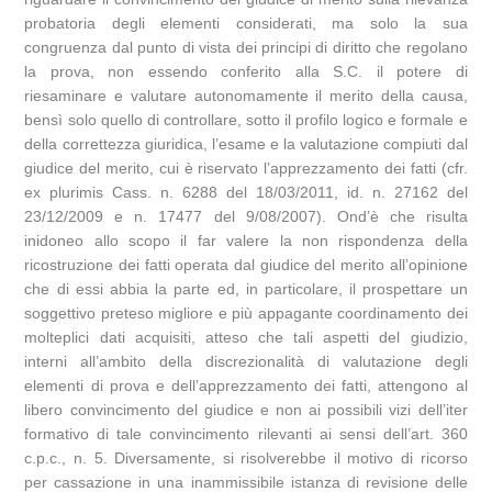
probatoria degli elementi considerati, ma solo la sua
congruenza dal punto di vista dei principi di diritto che regolano
la prova, non essendo conferito alla S.C. il potere di
riesaminare e valutare autonomamente il merito della causa,
bensì solo quello di controllare, sotto il profilo logico e formale e
della correttezza giuridica, l’esame e la valutazione compiuti dal
giudice del merito, cui è riservato l’apprezzamento dei fatti (cfr.
ex plurimis Cass. n. 6288 del 18/03/2011, id. n. 27162 del
23/12/2009 e n. 17477 del 9/08/2007). Ond’è che risulta
inidoneo allo scopo il far valere la non rispondenza della
ricostruzione dei fatti operata dal giudice del merito all’opinione
che di essi abbia la parte ed, in particolare, il prospettare un
soggettivo preteso migliore e più appagante coordinamento dei
molteplici dati acquisiti, atteso che tali aspetti del giudizio,
interni all’ambito della discrezionalità di valutazione degli
elementi di prova e dell’apprezzamento dei fatti, attengono al
libero convincimento del giudice e non ai possibili vizi dell’iter
formativo di tale convincimento rilevanti ai sensi dell’art. 360
c.p.c., n. 5. Diversamente, si risolverebbe il motivo di ricorso
per cassazione in una inammissibile istanza di revisione delle