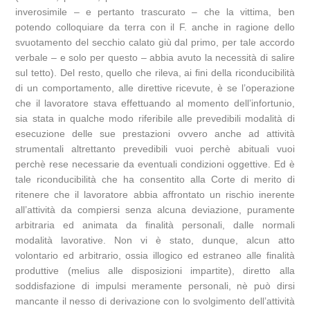
inverosimile – e pertanto trascurato – che la vittima, ben
potendo colloquiare da terra con il F. anche in ragione dello
svuotamento del secchio calato giù dal primo, per tale accordo
verbale – e solo per questo – abbia avuto la necessità di salire
sul tetto). Del resto, quello che rileva, ai fini della riconducibilità
di un comportamento, alle direttive ricevute, è se l’operazione
che il lavoratore stava effettuando al momento dell’infortunio,
sia stata in qualche modo riferibile alle prevedibili modalità di
esecuzione delle sue prestazioni ovvero anche ad attività
strumentali altrettanto prevedibili vuoi perchè abituali vuoi
perchè rese necessarie da eventuali condizioni oggettive. Ed è
tale riconducibilità che ha consentito alla Corte di merito di
ritenere che il lavoratore abbia affrontato un rischio inerente
all’attività da compiersi senza alcuna deviazione, puramente
arbitraria ed animata da finalità personali, dalle normali
modalità lavorative. Non vi è stato, dunque, alcun atto
volontario ed arbitrario, ossia illogico ed estraneo alle finalità
produttive (melius alle disposizioni impartite), diretto alla
soddisfazione di impulsi meramente personali, nè può dirsi
mancante il nesso di derivazione con lo svolgimento dell’attività