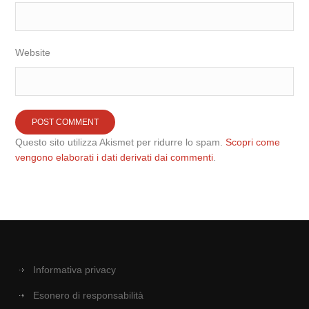
Website
Questo sito utilizza Akismet per ridurre lo spam.
Scopri come
vengono elaborati i dati derivati dai commenti
.
Informativa privacy
Esonero di responsabilità