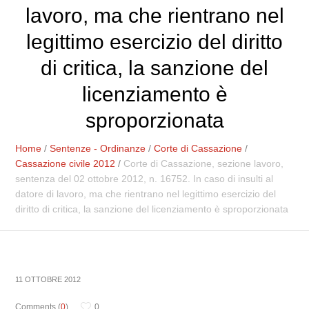
lavoro, ma che rientrano nel
legittimo esercizio del diritto
di critica, la sanzione del
licenziamento è
sproporzionata
Home
/
Sentenze - Ordinanze
/
Corte di Cassazione
/
Cassazione civile 2012
/
Corte di Cassazione, sezione lavoro,
sentenza del 02 ottobre 2012, n. 16752. In caso di insulti al
datore di lavoro, ma che rientrano nel legittimo esercizio del
diritto di critica, la sanzione del licenziamento è sproporzionata
11 OTTOBRE 2012
Comments (
0
)
0