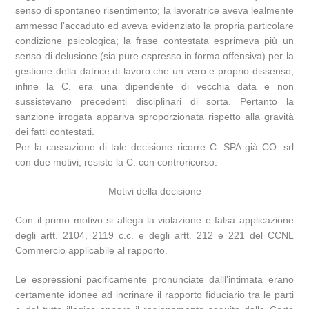
senso di spontaneo risentimento; la lavoratrice aveva lealmente
ammesso l’accaduto ed aveva evidenziato la propria particolare
condizione psicologica; la frase contestata esprimeva più un
senso di delusione (sia pure espresso in forma offensiva) per la
gestione della datrice di lavoro che un vero e proprio dissenso;
infine la C. era una dipendente di vecchia data e non
sussistevano precedenti disciplinari di sorta. Pertanto la
sanzione irrogata appariva sproporzionata rispetto alla gravità
dei fatti contestati.
Per la cassazione di tale decisione ricorre C. SPA già CO. srl
con due motivi; resiste la C. con controricorso.
Motivi della decisione
Con il primo motivo si allega la violazione e falsa applicazione
degli artt. 2104, 2119 c.c. e degli artt. 212 e 221 del CCNL
Commercio applicabile al rapporto.
Le espressioni pacificamente pronunciate dalll’intimata erano
certamente idonee ad incrinare il rapporto fiduciario tra le parti