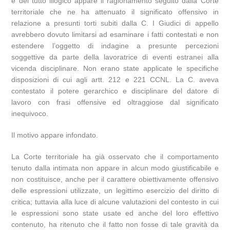
e del tutto illogico appare il ragionamento seguito dalla Corte
territoriale che ne ha attenuato il significato offensivo in
relazione a presunti torti subiti dalla C. I Giudici di appello
avrebbero dovuto limitarsi ad esaminare i fatti contestati e non
estendere l’oggetto di indagine a presunte percezioni
soggettive da parte della lavoratrice di eventi estranei alla
vicenda disciplinare. Non erano state applicate le specifiche
disposizioni di cui agli artt. 212 e 221 CCNL. La C. aveva
contestato il potere gerarchico e disciplinare del datore di
lavoro con frasi offensive ed oltraggiose dal significato
inequivoco.
Il motivo appare infondato.
La Corte territoriale ha già osservato che il comportamento
tenuto dalla intimata non appare in alcun modo giustificabile e
non costituisce, anche per il carattere obiettivamente offensivo
delle espressioni utilizzate, un legittimo esercizio del diritto di
critica; tuttavia alla luce di alcune valutazioni del contesto in cui
le espressioni sono state usate ed anche del loro effettivo
contenuto, ha ritenuto che il fatto non fosse di tale gravità da