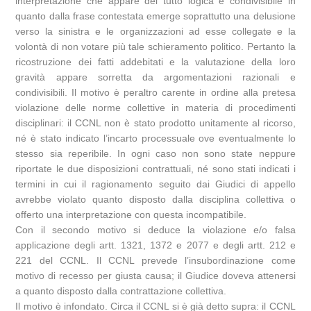
interpretazione che appare del tutto logica e condivisibile in
quanto dalla frase contestata emerge soprattutto una delusione
verso la sinistra e le organizzazioni ad esse collegate e la
volontà di non votare più tale schieramento politico. Pertanto la
ricostruzione dei fatti addebitati e la valutazione della loro
gravità appare sorretta da argomentazioni razionali e
condivisibili. Il motivo è peraltro carente in ordine alla pretesa
violazione delle norme collettive in materia di procedimenti
disciplinari: il CCNL non è stato prodotto unitamente al ricorso,
né è stato indicato l’incarto processuale ove eventualmente lo
stesso sia reperibile. In ogni caso non sono state neppure
riportate le due disposizioni contrattuali, né sono stati indicati i
termini in cui il ragionamento seguito dai Giudici di appello
avrebbe violato quanto disposto dalla disciplina collettiva o
offerto una interpretazione con questa incompatibile.
Con il secondo motivo si deduce la violazione e/o falsa
applicazione degli artt. 1321, 1372 e 2077 e degli artt. 212 e
221 del CCNL. Il CCNL prevede l’insubordinazione come
motivo di recesso per giusta causa; il Giudice doveva attenersi
a quanto disposto dalla contrattazione collettiva.
Il motivo è infondato. Circa il CCNL si è già detto supra: il CCNL