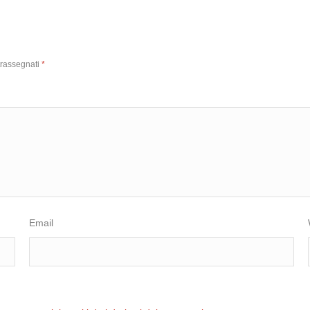
trassegnati
*
Email