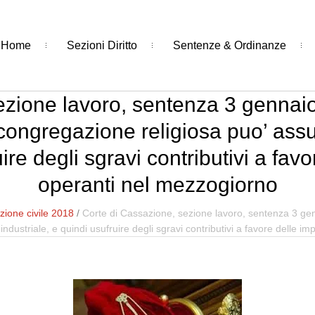
Home
Sezioni Diritto
Sentenze & Ordinanze
zione lavoro, sentenza 3 gennaio 
 congregazione religiosa puo’ ass
ire degli sgravi contributivi a fav
operanti nel mezzogiorno
ione civile 2018
/
Corte di Cassazione, sezione lavoro, sentenza 3 genn
dustriale, e quindi usufruire degli sgravi contributivi a favore delle im