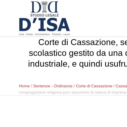
Corte di Cassazione, se
scolastico gestito da una
industriale, e quindi usufru
Home
/
Sentenze - Ordinanze
/
Corte di Cassazione
/
Cassaz
congregazione religiosa puo’ assumere la natura di impresa in