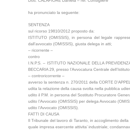
Dott. CALAFIORE Daniela – rel. Consigliere
ha pronunciato la seguente:
SENTENZA
sul ricorso 19810/2012 proposto da:
ISTITUTO (OMISSIS), in persona del legale rappresen
dall’avvocato (OMISSIS), giusta delega in atti;
– ricorrente –
contro
I.N.P.S. – ISTITUTO NAZIONALE DELLA PREVIDENZA SO
BECCARIA 29, presso l’Avvocatura Centrale dell’Istituto
– controricorrente –
avverso la sentenza n. 270/2011 della CORTE D’APP
udita la relazione della causa svolta nella pubblica u
udito il P.M. in persona del Sostituto Procuratore Gene
udito l’Avvocato (OMISSIS) per delega Avvocato (OMIS
udito l’Avvocato (OMISSIS).
FATTI DI CAUSA
Il Tribunale del lavoro di Taranto, in accoglimento della 
quale impresa esercente attivita’ industriale; condanna