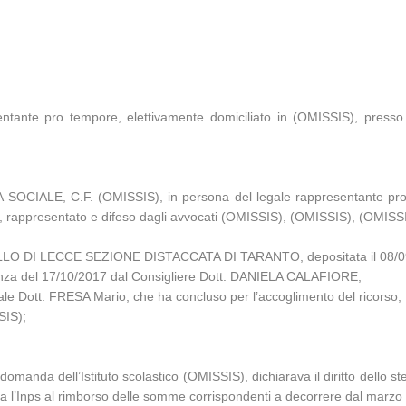
tante pro tempore, elettivamente domiciliato in (OMISSIS), presso 
CIALE, C.F. (OMISSIS), in persona del legale rappresentante pro 
, rappresentato e difeso dagli avvocati (OMISSIS), (OMISSIS), (OMISSIS)
ELLO DI LECCE SEZIONE DISTACCATA DI TARANTO, depositata il 08/09
dienza del 17/10/2017 dal Consigliere Dott. DANIELA CALAFIORE;
rale Dott. FRESA Mario, che ha concluso per l’accoglimento del ricorso;
SIS);
domanda dell’Istituto scolastico (OMISSIS), dichiarava il diritto dello ste
va l’Inps al rimborso delle somme corrispondenti a decorrere dal marzo 