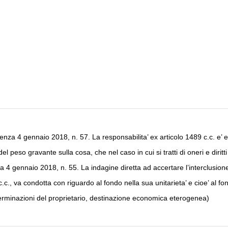
nza 4 gennaio 2018, n. 57. La responsabilita’ ex articolo 1489 c.c. e’ es
l peso gravante sulla cosa, che nel caso in cui si tratti di oneri e diritt
4 gennaio 2018, n. 55. La indagine diretta ad accertare l’interclusione 
c.c., va condotta con riguardo al fondo nella sua unitarieta’ e cioe’ al 
eterminazioni del proprietario, destinazione economica eterogenea)