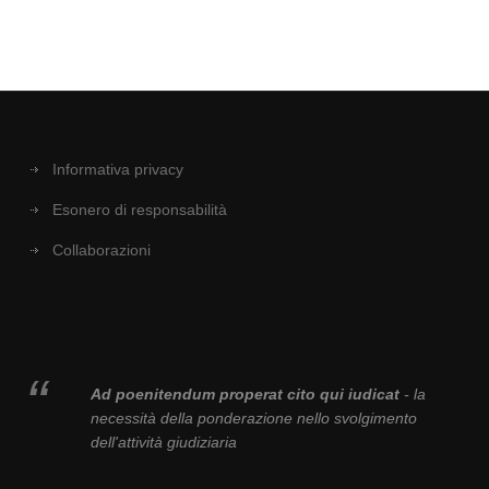
Informativa privacy
Esonero di responsabilità
Collaborazioni
Ad poenitendum properat cito qui iudicat
- la
necessità della ponderazione nello svolgimento
dell'attività giudiziaria