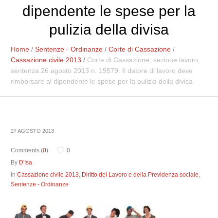
dipendente le spese per la
pulizia della divisa
Home
/
Sentenze - Ordinanze
/
Corte di Cassazione
/
Cassazione civile 2013
/
Corte di Cassazione, sezione lavoro,
sentenza 26 agosto 2013 n. 19579. Il datore di lavoro deve
rimborsare al dipendente le spese per la pulizia della divisa
27 AGOSTO 2013
Comments (
0
)
0
By
D'Isa
In
Cassazione civile 2013
,
Diritto del Lavoro e della Previdenza sociale
,
Sentenze - Ordinanze