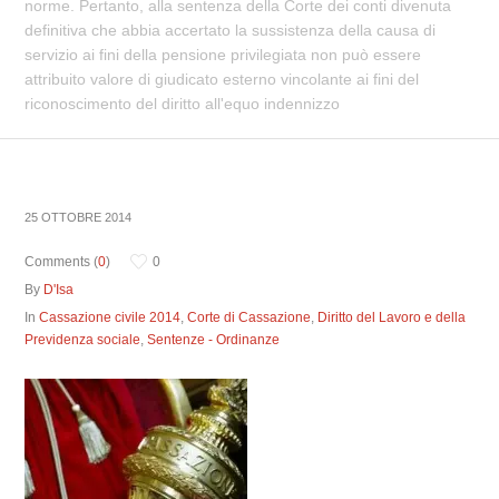
norme. Pertanto, alla sentenza della Corte dei conti divenuta
definitiva che abbia accertato la sussistenza della causa di
servizio ai fini della pensione privilegiata non può essere
attribuito valore di giudicato esterno vincolante ai fini del
riconoscimento del diritto all'equo indennizzo
25 OTTOBRE 2014
Comments (
0
)
0
By
D'Isa
In
Cassazione civile 2014
,
Corte di Cassazione
,
Diritto del Lavoro e della
Previdenza sociale
,
Sentenze - Ordinanze