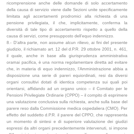
ricomprensione anche delle domande di solo accertamento
della causa di servizio viene dalle Sezioni unite specificamente
limitata agli accertamenti prodromici alla richiesta di una
pensione privilegiata, il che, implicitamente, conferma la
diversità di tale tipo di accertamento rispetto a quello della
causa di servizi, come presupposto dell’equo indennizzo.
8.- D’altra parte, non assume alcun rilievo, ai fini del presente
giudizio, il richiamato art. 12 del d.P.R. 29 ottobre 2001, n. 461,
il quale, anche in base alla giurisprudenza amministrativa
oramai pacifica, è una norma regolamentare diretta ad evitare
che, in materia di equo indennizzo, l’Amministrazione abbia a
disposizione una serie di pareri equiordinati, resi da diversi
organi consultivi dotati di identica competenza sui quali poi
orientarsi, affidando ad un organo unico – il Comitato per le
Pensioni Privilegiate Ordinarie (CPPO) – il compito di esprimere
una valutazione conclusiva sulla richiesta, anche sulla base del
parere reso dalla Commissione medica ospedaliera (CMO). Per
effetto del suddetto d.P.R. il parere del CPPO, che rappresenta
un momento di sintesi e di superiore valutazione dei giudizi
espressi da altri organi precedentemente intervenuti, si impone