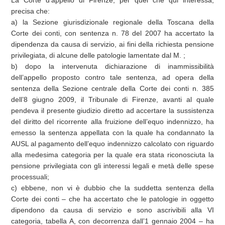
La Corte d’appello di Firenze, per quel che qui interessa,
precisa che:
a) la Sezione giurisdizionale regionale della Toscana della
Corte dei conti, con sentenza n. 78 del 2007 ha accertato la
dipendenza da causa di servizio, ai fini della richiesta pensione
privilegiata, di alcune delle patologie lamentate dal M. ;
b) dopo la intervenuta dichiarazione di inammissibilità
dell’appello proposto contro tale sentenza, ad opera della
sentenza della Sezione centrale della Corte dei conti n. 385
dell’8 giugno 2009, il Tribunale di Firenze, avanti al quale
pendeva il presente giudizio diretto ad accertare la sussistenza
del diritto del ricorrente alla fruizione dell’equo indennizzo, ha
emesso la sentenza appellata con la quale ha condannato la
AUSL al pagamento dell’equo indennizzo calcolato con riguardo
alla medesima categoria per la quale era stata riconosciuta la
pensione privilegiata con gli interessi legali e metà delle spese
processuali;
c) ebbene, non vi è dubbio che la suddetta sentenza della
Corte dei conti – che ha accertato che le patologie in oggetto
dipendono da causa di servizio e sono ascrivibili alla VI
categoria, tabella A, con decorrenza dall’1 gennaio 2004 – ha