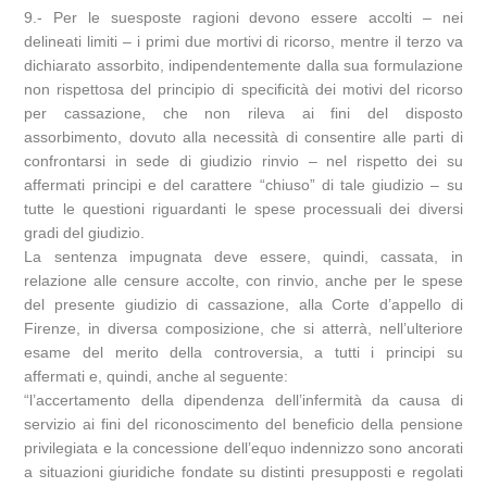
9.- Per le suesposte ragioni devono essere accolti – nei
delineati limiti – i primi due mortivi di ricorso, mentre il terzo va
dichiarato assorbito, indipendentemente dalla sua formulazione
non rispettosa del principio di specificità dei motivi del ricorso
per cassazione, che non rileva ai fini del disposto
assorbimento, dovuto alla necessità di consentire alle parti di
confrontarsi in sede di giudizio rinvio – nel rispetto dei su
affermati principi e del carattere “chiuso” di tale giudizio – su
tutte le questioni riguardanti le spese processuali dei diversi
gradi del giudizio.
La sentenza impugnata deve essere, quindi, cassata, in
relazione alle censure accolte, con rinvio, anche per le spese
del presente giudizio di cassazione, alla Corte d’appello di
Firenze, in diversa composizione, che si atterrà, nell’ulteriore
esame del merito della controversia, a tutti i principi su
affermati e, quindi, anche al seguente:
“l’accertamento della dipendenza dell’infermità da causa di
servizio ai fini del riconoscimento del beneficio della pensione
privilegiata e la concessione dell’equo indennizzo sono ancorati
a situazioni giuridiche fondate su distinti presupposti e regolati