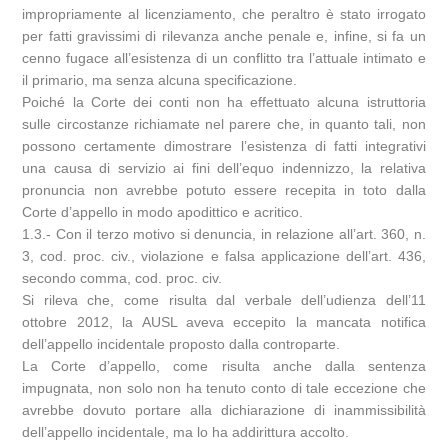
impropriamente al licenziamento, che peraltro è stato irrogato
per fatti gravissimi di rilevanza anche penale e, infine, si fa un
cenno fugace all’esistenza di un conflitto tra l’attuale intimato e
il primario, ma senza alcuna specificazione.
Poiché la Corte dei conti non ha effettuato alcuna istruttoria
sulle circostanze richiamate nel parere che, in quanto tali, non
possono certamente dimostrare l’esistenza di fatti integrativi
una causa di servizio ai fini dell’equo indennizzo, la relativa
pronuncia non avrebbe potuto essere recepita in toto dalla
Corte d’appello in modo apodittico e acritico.
1.3.- Con il terzo motivo si denuncia, in relazione all’art. 360, n.
3, cod. proc. civ., violazione e falsa applicazione dell’art. 436,
secondo comma, cod. proc. civ.
Si rileva che, come risulta dal verbale dell’udienza dell’11
ottobre 2012, la AUSL aveva eccepito la mancata notifica
dell’appello incidentale proposto dalla controparte.
La Corte d’appello, come risulta anche dalla sentenza
impugnata, non solo non ha tenuto conto di tale eccezione che
avrebbe dovuto portare alla dichiarazione di inammissibilità
dell’appello incidentale, ma lo ha addirittura accolto.