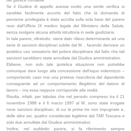
del giudice contabile.
Se il Giudice di appello avesse svolto una simile verifica si
sarebbe facilmente accorto del fatto che la domanda di
pensione privilegiata è stata accolta sulla sola base del parere
reso dall’Ufficio IX medico legale del Ministero della Salute,
senza svolgere alcuna attività istruttoria in sede giudiziaria.
In tale parere, oltretutto, viene dato rilievo determinante ad una
serie di sanzioni disciplinari subite dal M. , facendo derivare un
ipotetico uso vessatorio del potere disciplinare dal fatto che tali
sanzioni sarebbero state annullate dal Giudice amministrativo.
Ebbene, non solo tale ipotetica situazione non potrebbe
comunque dare luogo alla concessione dell’equo indennizzo –
comportando caso mai una pretesa risarcitoria del dipendente
conseguente ad un comportamento illegittimo del datore di
lavoro – ma essa neppure corrisponde alla realtà.
Risulta, infatti, per tabulas che nel periodo compreso tra il 21
novembre 1988 e il 6 marzo 1997 al M. sono state irrogate
nove sanzioni disciplinari, di cui le prime tre non impugnate e,
delle altre sei, quattro considerate legittime dal TAR Toscana e
solo due annullate dal Giudice amministrativo.
Inoltre, nel suddetto parere, si fa riferimento sempre