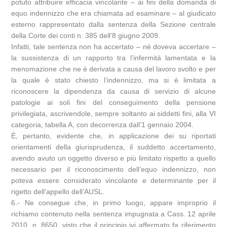
potuto attribuire efficacia vincolante – ai fini della domanda di
equo indennizzo che era chiamata ad esaminare – al giudicato
esterno rappresentato dalla sentenza della Sezione centrale
della Corte dei conti n. 385 dell’8 giugno 2009.
Infatti, tale sentenza non ha accertato – né doveva accertare –
la sussistenza di un rapporto tra l’infermità lamentata e la
menomazione che ne è derivata a causa del lavoro svolto e per
la quale è stato chiesto l’indennizzo, ma si è limitata a
riconoscere la dipendenza da causa di servizio di alcune
patologie ai soli fini del conseguimento della pensione
privilegiata, ascrivendole, sempre soltanto ai siddetti fini, alla VI
categoria, tabella A, con decorrenza dall’1 gennaio 2004.
È, pertanto, evidente che, in applicazione dei su riportati
orientamenti della giurisprudenza, il suddetto accertamento,
avendo avuto un oggetto diverso e più limitato rispetto a quello
necessario per il riconoscimento dell’equo indennizzo, non
poteva essere considerato vincolante e determinante per il
rigetto dell’appello dell’AUSL.
6.- Ne consegue che, in primo luogo, appare improprio il
richiamo contenuto nella sentenza impugnata a Cass. 12 aprile
2010, n. 8650, visto che il principio ivi affermato fa riferimento