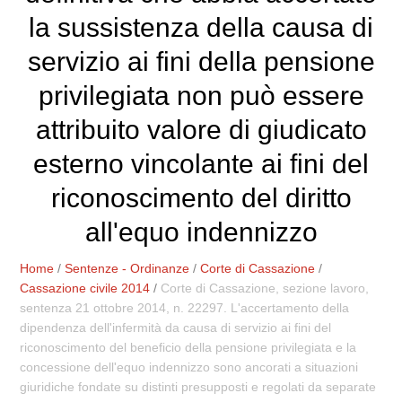
la sussistenza della causa di
servizio ai fini della pensione
privilegiata non può essere
attribuito valore di giudicato
esterno vincolante ai fini del
riconoscimento del diritto
all'equo indennizzo
Home
/
Sentenze - Ordinanze
/
Corte di Cassazione
/
Cassazione civile 2014
/
Corte di Cassazione, sezione lavoro,
sentenza 21 ottobre 2014, n. 22297. L'accertamento della
dipendenza dell'infermità da causa di servizio ai fini del
riconoscimento del beneficio della pensione privilegiata e la
concessione dell'equo indennizzo sono ancorati a situazioni
giuridiche fondate su distinti presupposti e regolati da separate