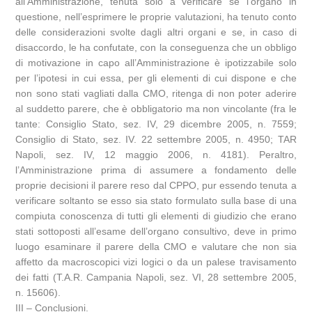
all’Amministrazione, tenuta solo a verificare se l’organo in
questione, nell’esprimere le proprie valutazioni, ha tenuto conto
delle considerazioni svolte dagli altri organi e se, in caso di
disaccordo, le ha confutate, con la conseguenza che un obbligo
di motivazione in capo all’Amministrazione è ipotizzabile solo
per l’ipotesi in cui essa, per gli elementi di cui dispone e che
non sono stati vagliati dalla CMO, ritenga di non poter aderire
al suddetto parere, che è obbligatorio ma non vincolante (fra le
tante: Consiglio Stato, sez. IV, 29 dicembre 2005, n. 7559;
Consiglio di Stato, sez. IV. 22 settembre 2005, n. 4950; TAR
Napoli, sez. IV, 12 maggio 2006, n. 4181). Peraltro,
l’Amministrazione prima di assumere a fondamento delle
proprie decisioni il parere reso dal CPPO, pur essendo tenuta a
verificare soltanto se esso sia stato formulato sulla base di una
compiuta conoscenza di tutti gli elementi di giudizio che erano
stati sottoposti all’esame dell’organo consultivo, deve in primo
luogo esaminare il parere della CMO e valutare che non sia
affetto da macroscopici vizi logici o da un palese travisamento
dei fatti (T.A.R. Campania Napoli, sez. VI, 28 settembre 2005,
n. 15606).
III – Conclusioni.