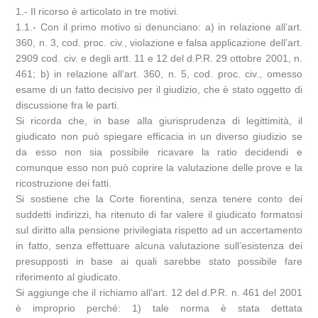
1.- Il ricorso è articolato in tre motivi.
1.1.- Con il primo motivo si denunciano: a) in relazione all’art.
360, n. 3, cod. proc. civ., violazione e falsa applicazione dell’art.
2909 cod. civ. e degli artt. 11 e 12 del d.P.R. 29 ottobre 2001, n.
461; b) in relazione all’art. 360, n. 5, cod. proc. civ., omesso
esame di un fatto decisivo per il giudizio, che è stato oggetto di
discussione fra le parti.
Si ricorda che, in base alla giurisprudenza di legittimità, il
giudicato non può spiegare efficacia in un diverso giudizio se
da esso non sia possibile ricavare la ratio decidendi e
comunque esso non può coprire la valutazione delle prove e la
ricostruzione dei fatti.
Si sostiene che la Corte fiorentina, senza tenere conto dei
suddetti indirizzi, ha ritenuto di far valere il giudicato formatosi
sul diritto alla pensione privilegiata rispetto ad un accertamento
in fatto, senza effettuare alcuna valutazione sull’esistenza dei
presupposti in base ai quali sarebbe stato possibile fare
riferimento al giudicato.
Si aggiunge che il richiamo all’art. 12 del d.P.R. n. 461 del 2001
è improprio perché: 1) tale norma è stata dettata