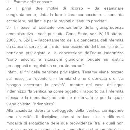
II – Esame delle censure.
2.- I primi due motivi di ricorso – da esaminare
congiuntamente, data la loro intima connessione – sono da
accogliere, nei limiti e per le ragioni di seguito precisati.
3.- In base al costante orientamento della giurisprudenza
amministrativa – vedi, per tutte: Cons. Stato, sez. IV, 19 ottobre
2006, n. 6241 – l’accertamento della dipendenza dell’infermità
da causa di servizio ai fini del riconoscimento del beneficio della
pensione privilegiata e la concessione dell’equo indennizzo
“sono ancorati a situazioni giuridiche fondate su distinti
presupposti e regolati da separate norme”.
Infatti, ai fini della pensione privilegiata “l’esame viene portato
sul nesso tra l’evento e l’infermità che ne è derivata e di cui
bisogna accertare la gravità”, mentre nel caso dell’equo
indennizzo “la verifica ha come oggetto il rapporto tra l’infermità
stessa e la menomazione che ne è derivata e per la quale
viene chiesto l’indennizzo”.
Alla anzidetta diversità dell’oggetto della verifica corrisponde
una diversità di disciplina, che si traduce sia in differenti
modalità di erogazione delle due provvidenze (fra le quali non
vi è alcuna correlazione diretta, immediata ed automatica) sia