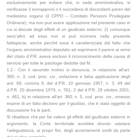
esclusivamente per evitare che, in sede amministrativa, si
verificasse il sovrapporsi o il succedersi di discordanti pareri del
medesimo organo (il CPPO – Comitato Pensioni Privilegiate
Ordinarie), ma non può avere applicazione nel presente caso in
cui si discute degli effetti di un giudicato esterno; 2) comunque
senz’altro ad essa non si può ricorrere nella presente
fattispecie, anche perché essa è caratterizzata dal fatto che
l’organo amministrativo deputato ad esprimere il parere ai sensi
del citato d.P.R. aveva escluso il riconoscimento della causa di
servizio per tutte le patologie dedotte dal M. .
1.2.- Con il secondo motivo si denuncia, in relazione all’art.
360, n. 3, cod. proc. civ., violazione e falsa applicazione degli
artt. 68, comma 8, del d.P.R. 10 gennaio 1957, n. 3; 49 del
d.P.R. 20 dicembre 1979, n. 761; 2 del d.P.R. 29 ottobre 2001,
n. 461; b) in relazione all’art. 360, n. 5, cod. proc. civ., omesso
esame di un fatto decisivo per il giudizio, che è stato oggetto di
discussione fra le parti.
Si ribadisce che per far valere gli effetti del giudicato esterno in
argomento, la Corte territoriale avrebbe dovuto valutare
l’adeguatezza, ai propri fini, degli accertamenti svolti da parte