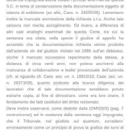
S.C. in tema di conservazione della documentazione oggetto di
istanza di esibizione (ex aliis, Cass. n. 24590/08). Lamentano
inoltre la mancata ammissione della richiesta c.t.u. Anche tale
censura non merita accoglimento. Ed invero, a differenza di
altri casi analoghi esaminati da questa Corte, tra cui la
sentenza ora citata, nella specie il giudice di appello ha
accertato che la documentazione richiesta venne prodotta
dall’azienda sin dal giudizio iniziato nel 1986 sull’an debeatur,
sicche’ il mancato successivo reperimento della stessa, a
distanza di circa venti anni, non poteva ascriversi alla
mancanza di collaborazione e lealta’ processuale dell’azienda
(cfr. al riguardo cfr. Cass. sez. un. n. 18810/10, Cass. sez. un.
n. 26373/08), quanto piuttosto alla scarsa diligenza dei
lavoratori che di tale documentazione avrebbero potuto
estrarre copia, al fine di dimostrare, come era loro onere, il
fondamento dei fatti costitutivi del diritto reclamato.
Deve inoltre osservarsi, come dedotto dalla (OMISSIS) (pag. 7
controricorso) ed in sostanza dalla sentenza oggi impugnata,
che il Tribunale, nel giudizio sul quantum, considero’
erroneamente come un principio di prova la grafica dei turni di