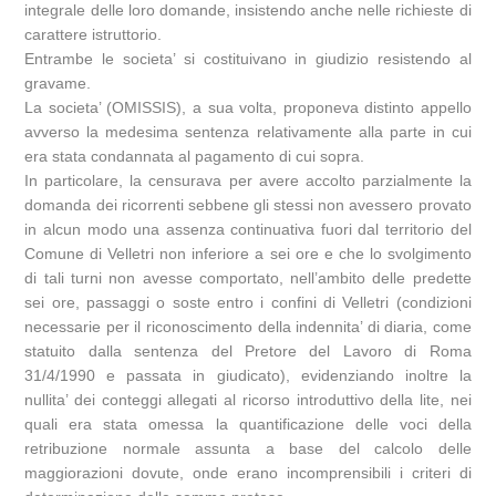
integrale delle loro domande, insistendo anche nelle richieste di
carattere istruttorio.
Entrambe le societa’ si costituivano in giudizio resistendo al
gravame.
La societa’ (OMISSIS), a sua volta, proponeva distinto appello
avverso la medesima sentenza relativamente alla parte in cui
era stata condannata al pagamento di cui sopra.
In particolare, la censurava per avere accolto parzialmente la
domanda dei ricorrenti sebbene gli stessi non avessero provato
in alcun modo una assenza continuativa fuori dal territorio del
Comune di Velletri non inferiore a sei ore e che lo svolgimento
di tali turni non avesse comportato, nell’ambito delle predette
sei ore, passaggi o soste entro i confini di Velletri (condizioni
necessarie per il riconoscimento della indennita’ di diaria, come
statuito dalla sentenza del Pretore del Lavoro di Roma
31/4/1990 e passata in giudicato), evidenziando inoltre la
nullita’ dei conteggi allegati al ricorso introduttivo della lite, nei
quali era stata omessa la quantificazione delle voci della
retribuzione normale assunta a base del calcolo delle
maggiorazioni dovute, onde erano incomprensibili i criteri di