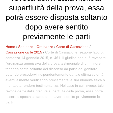
superfluità della prova, essa
potrà essere disposta soltanto
dopo avere sentito
previamente le parti
Home
/
Sentenze - Ordinanze
/
Corte di Cassazione
/
Cassazione civile 2015
/
Corte di Cassazione, sezione lavoro,
sentenza 14 gennaio 2015, n. 461. Il giudice non può revocare
l'ordinanza ammissiva della prova testimoniale di un minore
tenendo conto soltanto del dissenso da parte del genitore,
potendo procedervi indipendentemente da tale ultima volontà,
eventualmente verificando previamente la sua idoneità fisica o
mentale a rendere testimonianza. Nel caso in cui, invece, tale
revoca derivi dalla ritenuta superfluità della prova, essa potrà
essere disposta soltanto dopo avere sentito previamente le
parti