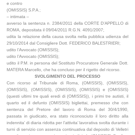
e contro
(OMISSIS) S.P.A.;
– intimata –
avverso la sentenza n. 2384/2011 della CORTE D’APPELLO di
ROMA, depositata il 09/04/2011 R.G.N. 4091/2007;
udita la relazione della causa svolta nella pubblica udienza del
29/10/2014 dal Consigliere Dott. FEDERICO BALESTRIERI;
udito l’Avvocato (OMISSIS);
udito l’Avvocato (OMISSIS);
udito il P.M. in persona del Sostituto Procuratore Generale Dott.
MATERA Marcello, che ha concluso per il rigetto del ricorso.
SVOLGIMENTO DEL PROCESSO
Con ricorso al Tribunale di Roma, (OMISSIS), (OMISSIS),
(OMISSIS), (OMISSIS), (OMISSIS), (OMISSIS) e (OMISSIS)
(questi ultimi tre quali eredi di (OMISSIS)), i primi tre autisti, il
quarto ed il defunto (OMISSIS) bigliettai, premesso che con
sentenza del Pretore del lavoro di Roma del 30/4/1990,
passata in giudicato, era stato riconosciuto il loro diritto alla
indennita’ di diaria ridotta per l’attivita’ lavorativa svolta durante i
turni di servizio con assenza continuativa dal deposito di Velletri