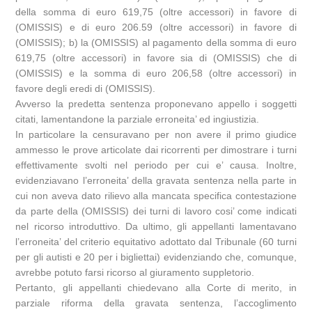
della somma di euro 619,75 (oltre accessori) in favore di
(OMISSIS) e di euro 206.59 (oltre accessori) in favore di
(OMISSIS); b) la (OMISSIS) al pagamento della somma di euro
619,75 (oltre accessori) in favore sia di (OMISSIS) che di
(OMISSIS) e la somma di euro 206,58 (oltre accessori) in
favore degli eredi di (OMISSIS).
Avverso la predetta sentenza proponevano appello i soggetti
citati, lamentandone la parziale erroneita’ ed ingiustizia.
In particolare la censuravano per non avere il primo giudice
ammesso le prove articolate dai ricorrenti per dimostrare i turni
effettivamente svolti nel periodo per cui e’ causa. Inoltre,
evidenziavano l’erroneita’ della gravata sentenza nella parte in
cui non aveva dato rilievo alla mancata specifica contestazione
da parte della (OMISSIS) dei turni di lavoro cosi’ come indicati
nel ricorso introduttivo. Da ultimo, gli appellanti lamentavano
l’erroneita’ del criterio equitativo adottato dal Tribunale (60 turni
per gli autisti e 20 per i bigliettai) evidenziando che, comunque,
avrebbe potuto farsi ricorso al giuramento suppletorio.
Pertanto, gli appellanti chiedevano alla Corte di merito, in
parziale riforma della gravata sentenza, l’accoglimento