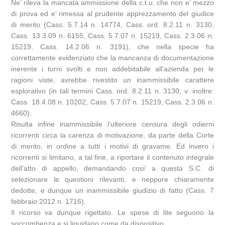
Ne’ rileva la mancata ammissione della c.t.u. che non e’ mezzo
di prova ed e’ rimessa al prudente apprezzamento del giudice
di merito (Cass. 5.7.14 n. 14774, Cass. ord. 8.2.11 n. 3130,
Cass. 13.3.09 n. 6155, Cass. 5.7.07 n. 15219, Cass. 2.3.06 n.
15219, Cass. 14.2.06 n. 3191), che nella specie ha
correttamente evidenziato che la mancanza di documentazione
inerente i turni svolti e non addebitabile all’azienda per le
ragioni viste, avrebbe rivestito un inammissibile carattere
esplorativo (in tali termini Cass. ord. 8.2.11 n. 3130; v. inoltre:
Cass. 18.4.08 n. 10202, Cass. 5.7.07 n. 15219, Cass. 2.3.06 n.
4660).
Risulta infine inammissibile l’ulteriore censura degli odierni
ricorrenti circa la carenza di motivazione, da parte della Corte
di merito, in ordine a tutti i motivi di gravame. Ed invero i
ricorrenti si limitano, a tal fine, a riportare il contenuto integrale
dell’atto di appello, demandando cosi’ a questa S.C. di
selezionare le questioni rilevanti, e neppure chiaramente
dedotte, e dunque un inammissibile giudizio di fatto (Cass. 7
febbraio 2012 n. 1716).
Il ricorso va dunque rigettato. Le spese di lite seguono la
soccombenza e si liquidano come da dispositivo.