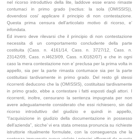
nel ricorso introduttivo della lite, laddove esse erano rimaste
contumaci in primo grado (rectius: la sola (OMISSIS)),
dovendosi cosi’ applicare il principio di non contestazione.
Questa prima censura dell’articolato motivo di ricorso, e’
infondata.
Ed invero deve rilevarsi che il principio di non contestazione
necessita di un comportamento concludente della parte
costituita (Cass. n. 4161/14, Cass. n. 3727/12, Cass. n.
23142/09, Cass. n.l4623/09, Cass. n.l0182/07) e che in ogni
caso la mera contestazione non e’ preclusa per la prima volta in
appello, sia per la parte rimasta contumace sia per la parte
costituitasi tardivamente in primo grado. Del resto gli stessi
ricorrenti deducono che la (OMISSIS), costituitasi tardivamente
in primo grado, ebbe a contestare i fatti esposti dagli attori. I
ricorrenti, inoltre, censurano la sentenza impugnata per non
avere adeguatamente considerato che essi richiesero, sin dal
ricorso introduttivo del giudizio e quindi in appello,
“l’acquisizione in giudizio della documentazione in possesso
dell’azienda”, sicche’ vi era stata omessa pronuncia su richieste
istruttorie ritualmente formulate, con la conseguenza che la
sentenza impugnata aveva violato i principi affermati da questa