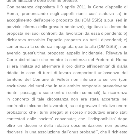
determinazione delle somme pretese.
Con sentenza depositata il 9 aprile 2011 la Corte d’appello di
Roma, pronunciando sugli appelli riuniti cosi’ statuiva: a) in
accoglimento dell’appello proposto dal (OMISSIS) s.p.a. (ed in
parziale riforma della gravata sentenza), rigettava la domanda
proposta nei suoi confronti dai lavoratori da essa dipendenti; b)
dichiarava assorbito l’appello proposto da tutti i dipendenti; c)
confermava la sentenza impugnata quanto alla (OMISSIS), non
avendo quest’ultima proposto appello incidentale. Rilevava la
Corte distrettuale che mentre la sentenza del Pretore di Roma
si era limitata ad affermare il loro diritto all’indennita’ di diaria
ridotta in caso di turni di lavoro comportanti un’assenza dal
territorio del Comune di Velletri non inferiore a sei ore (con
esclusione dei turni che in tale ambito temporale prevedevano
rientri, passaggi o soste entro i confini comunali), la ricorrenza
in concreto di tale circostanza non era stata accertata nei
confronti di alcuno dei lavoratori, su cui gravava il relativo onere
probatorio; che i turni allegati al ricorso introduttivo erano stati
contestati dalle societa’ convenute; che l’indisponibilita’ dopo
oltre un decennio della relativa documentazione non poteva
risolversi in una assoluzione dall’onus probandi”, che il richiesto