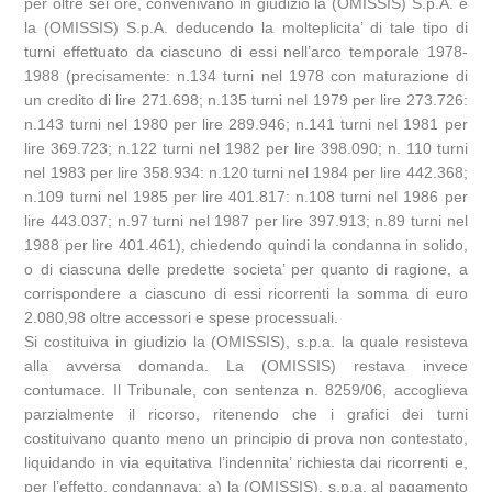
per oltre sei ore, convenivano in giudizio la (OMISSIS) S.p.A. e
la (OMISSIS) S.p.A. deducendo la molteplicita’ di tale tipo di
turni effettuato da ciascuno di essi nell’arco temporale 1978-
1988 (precisamente: n.134 turni nel 1978 con maturazione di
un credito di lire 271.698; n.135 turni nel 1979 per lire 273.726:
n.143 turni nel 1980 per lire 289.946; n.141 turni nel 1981 per
lire 369.723; n.122 turni nel 1982 per lire 398.090; n. 110 turni
nel 1983 per lire 358.934: n.120 turni nel 1984 per lire 442.368;
n.109 turni nel 1985 per lire 401.817: n.108 turni nel 1986 per
lire 443.037; n.97 turni nel 1987 per lire 397.913; n.89 turni nel
1988 per lire 401.461), chiedendo quindi la condanna in solido,
o di ciascuna delle predette societa’ per quanto di ragione, a
corrispondere a ciascuno di essi ricorrenti la somma di euro
2.080,98 oltre accessori e spese processuali.
Si costituiva in giudizio la (OMISSIS), s.p.a. la quale resisteva
alla avversa domanda. La (OMISSIS) restava invece
contumace. Il Tribunale, con sentenza n. 8259/06, accoglieva
parzialmente il ricorso, ritenendo che i grafici dei turni
costituivano quanto meno un principio di prova non contestato,
liquidando in via equitativa l’indennita’ richiesta dai ricorrenti e,
per l’effetto, condannava: a) la (OMISSIS), s.p.a. al pagamento