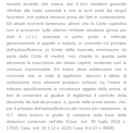
servizio prodotti, che invece, per il loro carattere generale
riferibile alle tratte aziendali e non ai turni svolti dai singoli
lavoratori, non poteva ritenersi prova dei fatti in contestazione.
Gli attuali ricorrenti lamentano altresi’ che la Corte capitolina
non si pronuncio’ sulle ulteriori richieste istruttorie (prova per
testi e c.t.u.), avanzate in primo grado e reiterate
genericamente in appello e tuttavia, in contrasto col principio
dell’autosufficienza (a fronte della mancata ammissione da
parte della Corte di merito), non chiarite in questa sede
attraverso la trascrizione dei relativi capitoli, rendendo cosi’ la
censura inammissibile. Ed invero deve evidenziarsi che il
ricorrente che, in sede di legittimita’, denunci il difetto di
motivazione circa elementi probatori richiesti, ha l’onere di
indicare specificamente le circostanze oggetto della prova, al
fine di consentire al giudice di legittimita’ il controllo della
decisivita’ dei fatti da provare, e, quindi, delle prove stesse, che,
per il principio dell’autosufficienza del ricorso per cassazione, la
S.C. deve essere in grado di compiere sulla base delle
deduzioni contenute nell’atto (Cass. ord. 30 luglio 2010 n.
17915; Cass. ord. 16.3.12 n. 4220; Cass. 9.4.13 n. 8569).