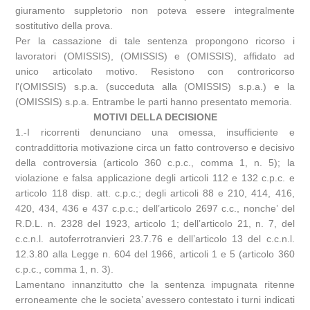
giuramento suppletorio non poteva essere integralmente
sostitutivo della prova.
Per la cassazione di tale sentenza propongono ricorso i
lavoratori (OMISSIS), (OMISSIS) e (OMISSIS), affidato ad
unico articolato motivo. Resistono con controricorso
l'(OMISSIS) s.p.a. (succeduta alla (OMISSIS) s.p.a.) e la
(OMISSIS) s.p.a. Entrambe le parti hanno presentato memoria.
MOTIVI DELLA DECISIONE
1.-I ricorrenti denunciano una omessa, insufficiente e
contraddittoria motivazione circa un fatto controverso e decisivo
della controversia (articolo 360 c.p.c., comma 1, n. 5); la
violazione e falsa applicazione degli articoli 112 e 132 c.p.c. e
articolo 118 disp. att. c.p.c.; degli articoli 88 e 210, 414, 416,
420, 434, 436 e 437 c.p.c.; dell’articolo 2697 c.c., nonche’ del
R.D.L. n. 2328 del 1923, articolo 1; dell’articolo 21, n. 7, del
c.c.n.l. autoferrotranvieri 23.7.76 e dell’articolo 13 del c.c.n.l.
12.3.80 alla Legge n. 604 del 1966, articoli 1 e 5 (articolo 360
c.p.c., comma 1, n. 3).
Lamentano innanzitutto che la sentenza impugnata ritenne
erroneamente che le societa’ avessero contestato i turni indicati