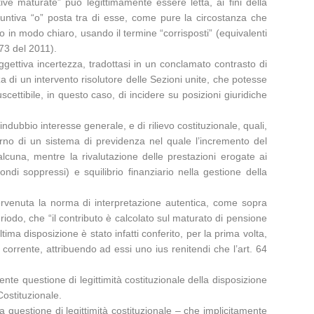
ve maturate” può legittimamente essere letta, ai fini della
giuntiva “o” posta tra di esse, come pure la circostanza che
ato in modo chiaro, usando il termine “corrisposti” (equivalenti
73 del 2011).
ggettiva incertezza, tradottasi in un conclamato contrasto di
a di un intervento risolutore delle Sezioni unite, che potesse
cettibile, in questo caso, di incidere su posizioni giuridiche
ndubbio interesse generale, e di rilievo costituzionale, quali,
interno di un sistema di previdenza nel quale l’incremento del
alcuna, mentre la rivalutazione delle prestazioni erogate ai
ondi soppressi) e squilibrio finanziario nella gestione della
tervenuta la norma di interpretazione autentica, come sopra
iodo, che “il contributo è calcolato sul maturato di pensione
tima disposizione è stato infatti conferito, per la prima volta,
e corrente, attribuendo ad essi uno ius renitendi che l’art. 64
nte questione di legittimità costituzionale della disposizione
Costituzionale.
va questione di legittimità costituzionale – che implicitamente