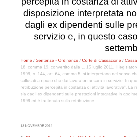
percepita in costanza di atti
disposizione interpretata non
dagli ex dipendenti sulle pr
servizio e, in questo caso
settemb
Home
/
Sentenze - Ordinanze
/
Corte di Cassazione
/
Cassaz
18, comma 19, convertito dalla L. 15 luglio 2011, il legislat
1999, n. 144, art. 64, comma 5, si interpretano nel senso che 
collocati a riposo che dai lavoratori ancora in servizio. In q
retribuzione percepita in costanza di attività lavorativa". La 
sia dagli ex dipendenti sulle prestazioni integrative in godim
1999 ed è trattenuto sulla retribuzione.
13 NOVEMBRE 2014