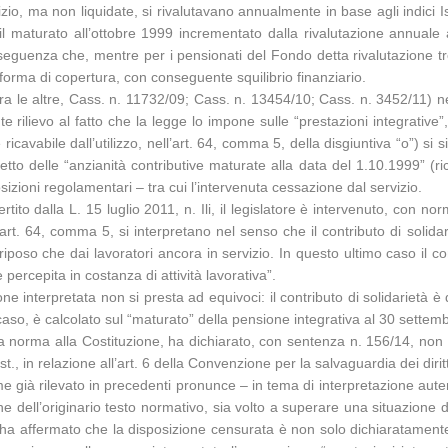
io, ma non liquidate, si rivalutavano annualmente in base agli indici Ist
 il maturato all’ottobre 1999 incrementato dalla rivalutazione annuale
guenza che, mentre per i pensionati del Fondo detta rivalutazione trov
forma di copertura, con conseguente squilibrio finanziario.
., tra le altre, Cass. n. 11732/09; Cass. n. 13454/10; Cass. n. 3452/11) 
e rilievo al fatto che la legge lo impone sulle “prestazioni integrative
cavabile dall’utilizzo, nell’art. 64, comma 5, della disgiuntiva “o”) si sia
etto delle “anzianità contributive maturate alla data del 1.10.1999” (ri
sizioni regolamentari – tra cui l’intervenuta cessazione dal servizio.
rtito dalla L. 15 luglio 2011, n. Ili, il legislatore è intervenuto, con 
rt. 64, comma 5, si interpretano nel senso che il contributo di solidar
riposo che dai lavoratori ancora in servizio. In questo ultimo caso il c
percepita in costanza di attività lavorativa”.
e interpretata non si presta ad equivoci: il contributo di solidarietà è 
caso, è calcolato sul “maturato” della pensione integrativa al 30 settem
 norma alla Costituzione, ha dichiarato, con sentenza n. 156/14, non fo
., in relazione all’art. 6 della Convenzione per la salvaguardia dei diritt
e già rilevato in precedenti pronunce – in tema di interpretazione aute
e dell’originario testo normativo, sia volto a superare una situazione di
e ha affermato che la disposizione censurata è non solo dichiaratament