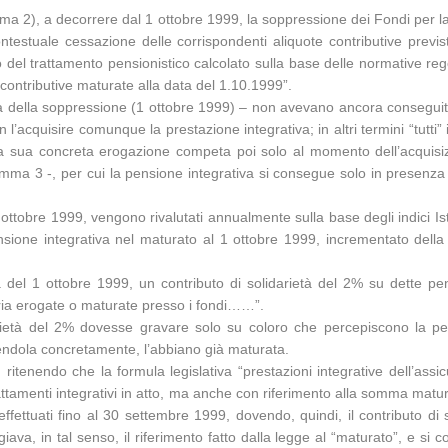
 2), a decorrere dal 1 ottobre 1999, la soppressione dei Fondi per la p
testuale cessazione delle corrispondenti aliquote contributive previs
orto del trattamento pensionistico calcolato sulla base delle normative re
 contributive maturate alla data del 1.10.1999”.
a della soppressione (1 ottobre 1999) – non avevano ancora conseguito i
n l’acquisire comunque la prestazione integrativa; in altri termini “tutti”
a sua concreta erogazione competa poi solo al momento dell’acquisiz
ma 3 -, per cui la pensione integrativa si consegue solo in presenza d
 1 ottobre 1999, vengono rivalutati annualmente sulla base degli indici 
pensione integrativa nel maturato al 1 ottobre 1999, incrementato dell
 del 1 ottobre 1999, un contributo di solidarietà del 2% su dette pen
oria erogate o maturate presso i fondi……”.
arietà del 2% dovesse gravare solo su coloro che percepiscono la pen
cevendola concretamente, l’abbiano già maturata.
S, ritenendo che la formula legislativa “prestazioni integrative dell’as
tamenti integrativi in atto, ma anche con riferimento alla somma matura
ffettuati fino al 30 settembre 1999, dovendo, quindi, il contributo di
legiava, in tal senso, il riferimento fatto dalla legge al “maturato”, e s