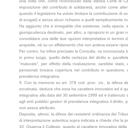
una volta che, come riconosciuto dalla stessa Corte di Cas
imposizione del contributo di solidarietà, anche come alter
quando il legislatore ha voluto limitare la contribuzione di so
di erogati) e senza alcun richiamo a quelli semplicemente m
Ha aggiunto che è innegabile che esistesse, nella specie, in
giurisprudenza destinato, per altro, a riproporsi in un gran 
consolidare una delle due opzioni interpretative in termini d
acquisite, né su un affidamento che non poteva essere ripost
Per contro, ha infine precisato la Consulta, va riconosciuta l
in primo luogo, quello della certezza del diritto e, parallel
“maturato”, per effetto della rivalutazione, sarebbe stato,
pensionati trovava copertura nel contributo in questione, co
previdenza integrativa.
9. Con la memoria ex art. 378 cod. proc. civ., la difesa d
scrutinata, deduce che essa ha carattere innovativo ed è qui
integrativa alla data del 30 settembre 1999 ed è trattenuto sul
agli enti pubblici gestori di previdenza integrativa il diritt
non aveva attribuito.
Deposita, altresì, la difesa dei resistenti ordinanza del Tri
di interpretazione autentica sopra indicata e chiede che la p
10. Osserva il Collegio, quanto al carattere innovativo della 