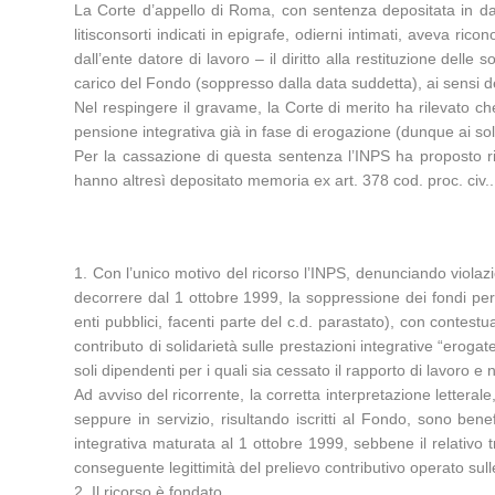
La Corte d’appello di Roma, con sentenza depositata in da
litisconsorti indicati in epigrafe, odierni intimati, aveva ri
dall’ente datore di lavoro – il diritto alla restituzione delle 
carico del Fondo (soppresso dalla data suddetta), ai sensi de
Nel respingere il gravame, la Corte di merito ha rilevato ch
pensione integrativa già in fase di erogazione (dunque ai soli
Per la cassazione di questa sentenza l’INPS ha proposto ri
hanno altresì depositato memoria ex art. 378 cod. proc. civ..
1. Con l’unico motivo del ricorso l’INPS, denunciando viola
decorrere dal 1 ottobre 1999, la soppressione dei fondi per 
enti pubblici, facenti parte del c.d. parastato), con contest
contributo di solidarietà sulle prestazioni integrative “eroga
soli dipendenti per i quali sia cessato il rapporto di lavoro 
Ad avviso del ricorrente, la corretta interpretazione letteral
seppure in servizio, risultando iscritti al Fondo, sono benef
integrativa maturata al 1 ottobre 1999, sebbene il relativo 
conseguente legittimità del prelievo contributivo operato sulle
2. Il ricorso è fondato.