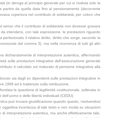
at (in deroga al principio generale per cui si rivaluta solo la
 a partire da quella data fino al pensionamento (decorrente
ava copertura nel contributo di solidarietà, per coloro che
nel senso che il contributo di solidarietà non dovesse gravare
”, da intendersi, con tale espressione, le prestazioni riguardo
 perfezionato il relativo diritto; diritto che sorge, secondo la
conosciute dal comma 3), ma nella ricorrenza di tutti gli altri
norma dichiaratamente di interpretazione autentica, affermando
ietà sulle prestazioni integrative dell’assicurazione generale
ontributo è calcolato sul maturato di pensione integrativa alla
dovuto sia dagli ex dipendenti sulle prestazioni integrative in
bre 1999 ed è trattenuto sulla retribuzione.
ndata la questione di legittimità costituzionale, sollevata in
i dell’uomo e delle libertà individuali (CEDU).
ntica può trovare giustificazione quando questo, risolvendosi
 oggettiva incertezza di tale testo e non incida su situazioni
e di interpretazione autentica, ma anche effettivamente tale,