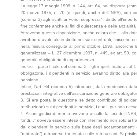
La legge 17 maggio 1999, n. 144, art. 64, nel disporre (comma
20 marzo 1975, n. 70 (e, quindi, anche dell’INPS), con con
(comma 3) agli iscritti ai Fondi soppressi “il diritto all’imp
fine confermate anche ai fini di quiescenza e delle anzianità
Attraverso questa disposizione, anche coloro che – alla dat
avrebbero avuto alcun diritto nei suoi confronti, finiscono co
nella misura conseguita al primo ottobre 1999, ancorché l
generalizzata – L. 27 dicembre 1997, n. 449, ex art. 59, com
generale obbligatoria di appartenenza.
Inoltre – parte finale del comma 3 – gli importi maturati al
obbligatoria, i dipendenti in servizio avranno diritto alla 
pensione.
Infine, l’art. 64 (comma 5) introduce, dalla medesima data
prestazioni integrative dell’assicurazione generale obbligat
3. Si era posta la questione se detto contributo di solid
retribuzione) sui dipendenti in servizio, i quali, pur non ri
4. Alcuni giudici di merito avevano accolto la tesi dell’INP
fondi…” doveva essere intesa con riferimento non solo ai trat
dai dipendenti in servizio sulla base degli accantonamenti e
“maturato”) attraverso trattenuta sulle retribuzioni. Si privi