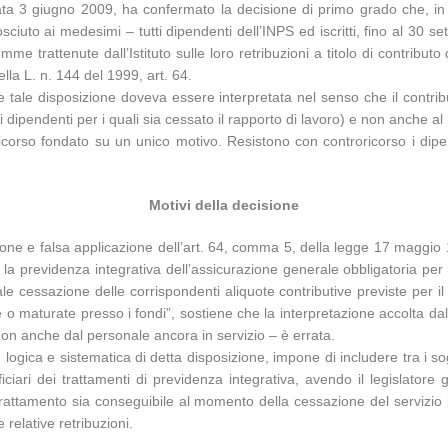
ta 3 giugno 2009, ha confermato la decisione di primo grado che, in
conosciuto ai medesimi – tutti dipendenti dell’INPS ed iscritti, fino al 30
somme trattenute dall’Istituto sulle loro retribuzioni a titolo di contribu
lla L. n. 144 del 1999, art. 64.
e tale disposizione doveva essere interpretata nel senso che il contribu
 dipendenti per i quali sia cessato il rapporto di lavoro) e non anche al
corso fondato su un unico motivo. Resistono con controricorso i dipend
Motivi della decisione
zione e falsa applicazione dell’art. 64, comma 5, della legge 17 maggio
la previdenza integrativa dell’assicurazione generale obbligatoria per 
uale cessazione delle corrispondenti aliquote contributive previste per 
te o maturate presso i fondi”, sostiene che la interpretazione accolta d
e non anche dal personale ancora in servizio – è errata.
e, logica e sistematica di detta disposizione, impone di includere tra i so
iciari dei trattamenti di previdenza integrativa, avendo il legislatore
trattamento sia conseguibile al momento della cessazione del servizio 
 relative retribuzioni.