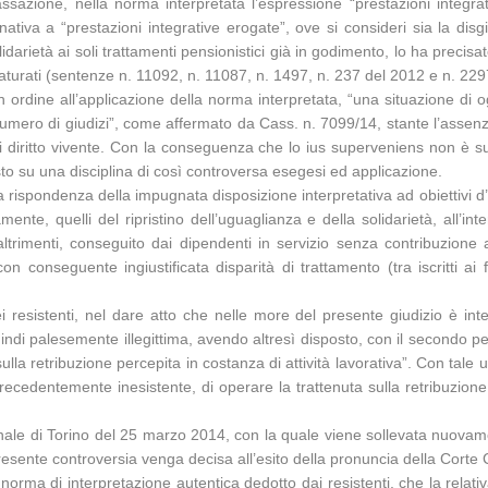
sazione, nella norma interpretata l’espressione “prestazioni integrati
nativa a “prestazioni integrative erogate”, ove si consideri sia la dis
lidarietà ai soli trattamenti pensionistici già in godimento, lo ha precis
aturati (sentenze n. 11092, n. 11087, n. 1497, n. 237 del 2012 e n. 229
 ordine all’applicazione della norma interpretata, “una situazione di o
numero di giudizi”, come affermato da Cass. n. 7099/14, stante l’assenz
i diritto vivente. Con la conseguenza che lo ius superveniens non è sus
o su una disciplina di così controversa esegesi ed applicazione.
a rispondenza della impugnata disposizione interpretativa ad obiettivi d’i
amente, quelli del ripristino dell’uguaglianza e della solidarietà, all’
 altrimenti, conseguito dai dipendenti in servizio senza contribuzione 
n conseguente ingiustificata disparità di trattamento (tra iscritti ai f
ei resistenti, nel dare atto che nelle more del presente giudizio è in
ndi palesemente illegittima, avendo altresì disposto, con il secondo per
la retribuzione percepita in costanza di attività lavorativa”. Con tale ul
o, precedentemente inesistente, di operare la trattenuta sulla retribuzion
bunale di Torino del 25 marzo 2014, con la quale viene sollevata nuovame
resente controversia venga decisa all’esito della pronuncia della Corte 
norma di interpretazione autentica dedotto dai resistenti, che la relati