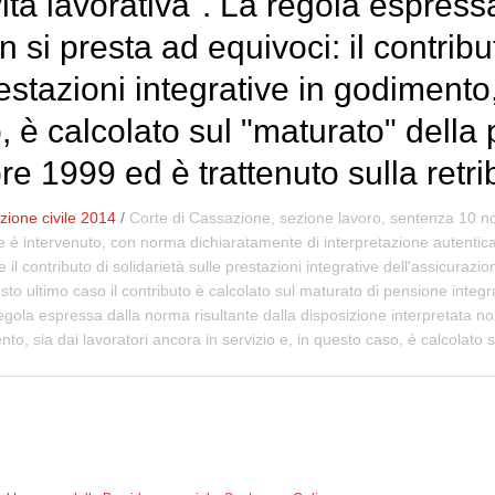
vità lavorativa". La regola espress
 si presta ad equivoci: il contribu
estazioni integrative in godimento,
, è calcolato sul "maturato" della
re 1999 ed è trattenuto sulla retri
ione civile 2014
/
Corte di Cassazione, sezione lavoro, sentenza 10 nov
ore è intervenuto, con norma dichiaratamente di interpretazione autentic
il contributo di solidarietà sulle prestazioni integrative dell'assicurazi
uesto ultimo caso il contributo è calcolato sul maturato di pensione integ
regola espressa dalla norma risultante dalla disposizione interpretata non
ento, sia dai lavoratori ancora in servizio e, in questo caso, è calcolato