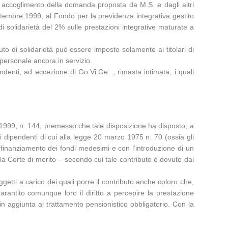
 accoglimento della domanda proposta da M.S. e dagli altri
 settembre 1999, al Fondo per la previdenza integrativa gestito
to di solidarietà del 2% sulle prestazioni integrative maturate a
to di solidarietà può essere imposto solamente ai titolari di
 personale ancora in servizio.
enti, ad eccezione di Go.Vi.Ge. , rimasta intimata, i quali
 1999, n. 144, premesso che tale disposizione ha disposto, a
i dipendenti di cui alla legge 20 marzo 1975 n. 70 (ossia gli
il finanziamento dei fondi medesimi e con l’introduzione di un
alla Corte di merito – secondo cui tale contributo è dovuto dai
ggetti a carico dei quali porre il contributo anche coloro che,
 garantito comunque loro il diritto a percepire la prestazione
in aggiunta al trattamento pensionistico obbligatorio. Con la