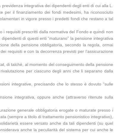
revidenza integrativa dei dipendenti degli enti di cui alla L.
te per il finanziamento dei fondi medesimi, ha riconosciuto
golamentari in vigore presso i predetti fondi che restano a tal
 requisiti prescritti dalla normativa del Fondo e quindi non
 i dipendenti di questi enti “maturano” la pensione integrativa
ione della pensione obbligatoria, secondo la regola, ormai
ei requisiti e con la decorrenza previsti per l’assicurazione
Istat, di talché, al momento del conseguimento della pensione
a rivalutazione per ciascuno degli anni che li separano dalla
sioni integrative, precisando che lo stesso è dovuto “sulle
sione integrativa, oppure anche (attraverso ritenute sulla
sicurazione generale obbligatoria erogate o maturate presso i
ta (sempre a titolo di trattamento pensionistico integrativo),
 solidarietà essere versato anche da tali dipendenti (su quel
i considerava anche la peculiarità del sistema per cui anche le