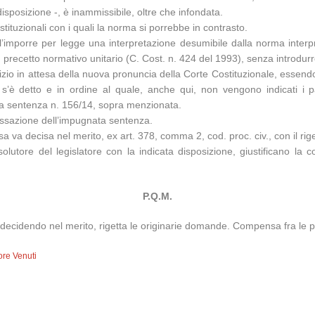
 disposizione -, è inammissibile, oltre che infondata.
stituzionali con i quali la norma si porrebbe in contrasto.
l’imporre per legge una interpretazione desumibile dalla norma interp
 precetto normativo unitario (C. Cost. n. 424 del 1993), senza introdurr
dizio in attesa della nuova pronuncia della Corte Costituzionale, essendo 
’è detto e in ordine al quale, anche qui, non vengono indicati i parame
n la sentenza n. 156/14, sopra menzionata.
cassazione dell’impugnata sentenza.
a va decisa nel merito, ex art. 378, comma 2, cod. proc. civ., con il rig
solutore del legislatore con la indicata disposizione, giustificano la c
P.Q.M.
decidendo nel merito, rigetta le originarie domande. Compensa fra le par
ore Venuti