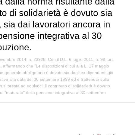
a dalla norma risultante dalla
to di solidarietà è dovuto sia
 sia dai lavoratori ancora in
 pensione integrativa al 30
buzione.
embre 2014, n. 23928. Con il D.L. 6 luglio 2011, n. 98, art.
a, affermando che "Le disposizioni di cui alla L. 17 maggio
one generale obbligatoria è dovuto sia dagli ex dipendenti già
rativa alla data del 30 settembre 1999 ed è trattenuto sulla
 si presta ad equivoci: il contributo di solidarietà è dovuto
 sul "maturato" della pensione integrativa al 30 settembre