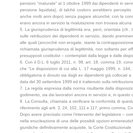
pensioni “maturate” al 1 ottobre 1999 dai dipendenti in serviz
pensione liquidata), di talché costoro avrebbero percepito
anche molti anni dopo) senza pagare alcunché; con la conse
erano ancora in servizio la rivalutazione non trovava alcuna 
5. La giurisprudenza di legittimità era, però, orientata (cfr
sulle retribuzioni dei dipendenti in servizio, dando preminent
alle quali (ancorché non erogate, stante la contrapposizione ri
richiamata giurisprudenza di legittimità, non soltanto per eff
presupposti costitutivi – contemplati dalla legge e dalle dispo
6. Con il D.L. 6 luglio 2011, n. 98, art. 18, comma 19, conve
che “Le disposizioni di cui alla L. 17 maggio 1999, n. 144, a
obbligatoria è dovuto sia dagli ex dipendenti già collocati a 
data del 30 settembre 1999 ed è trattenuto sulla retribuzione 
7. La regola espressa dalla norma risultante dalla disposizion
godimento, sia dai lavoratori ancora in servizio e, in questo 
8. La Consulta, chiamata a verificare la conformità di questa
riferimento agli artt. 3, 24, 102, 111 e 117, primo comma, Cost
Dopo avere precisato come l’intervento del legislatore – com
nella enucleazione di una delle possibili opzioni ermeneutich
giuridiche definitivamente acquisite, la Corte Costituzional