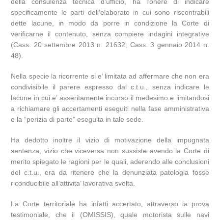
della consulenza tecnica d’ufficio, ha l’onere di indicare
specificamente le parti dell’elaborato in cui sono riscontrabili
dette lacune, in modo da porre in condizione la Corte di
verificarne il contenuto, senza compiere indagini integrative
(Cass. 20 settembre 2013 n. 21632; Cass. 3 gennaio 2014 n.
48).
Nella specie la ricorrente si e’ limitata ad affermare che non era
condivisibile il parere espresso dal c.t.u., senza indicare le
lacune in cui e’ asseritamente incorso il medesimo e limitandosi
a richiamare gli accertamenti eseguiti nella fase amministrativa
e la “perizia di parte” eseguita in tale sede.
Ha dedotto inoltre il vizio di motivazione della impugnata
sentenza, vizio che viceversa non sussiste avendo la Corte di
merito spiegato le ragioni per le quali, aderendo alle conclusioni
del c.t.u., era da ritenere che la denunziata patologia fosse
riconducibile all’attivita’ lavorativa svolta.
La Corte territoriale ha infatti accertato, attraverso la prova
testimoniale, che il (OMISSIS), quale motorista sulle navi