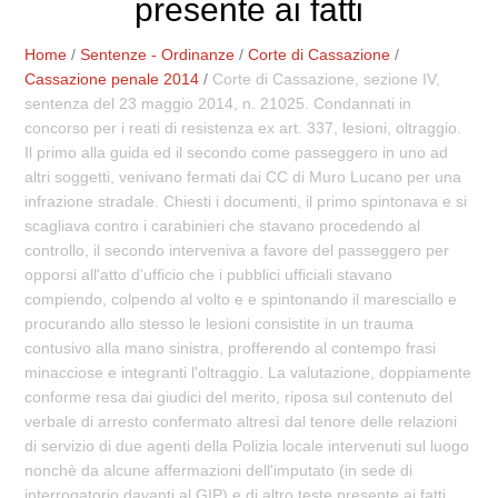
presente ai fatti
Home
/
Sentenze - Ordinanze
/
Corte di Cassazione
/
Cassazione penale 2014
/
Corte di Cassazione, sezione IV,
sentenza del 23 maggio 2014, n. 21025. Condannati in
concorso per i reati di resistenza ex art. 337, lesioni, oltraggio.
Il primo alla guida ed il secondo come passeggero in uno ad
altri soggetti, venivano fermati dai CC di Muro Lucano per una
infrazione stradale. Chiesti i documenti, il primo spintonava e si
scagliava contro i carabinieri che stavano procedendo al
controllo, il secondo interveniva a favore del passeggero per
opporsi all'atto d'ufficio che i pubblici ufficiali stavano
compiendo, colpendo al volto e e spintonando il maresciallo e
procurando allo stesso le lesioni consistite in un trauma
contusivo alla mano sinistra, profferendo al contempo frasi
minacciose e integranti l'oltraggio. La valutazione, doppiamente
conforme resa dai giudici del merito, riposa sul contenuto del
verbale di arresto confermato altresì dal tenore delle relazioni
di servizio di due agenti della Polizia locale intervenuti sul luogo
nonchè da alcune affermazioni dell'imputato (in sede di
interrogatorio davanti al GIP) e di altro teste presente ai fatti