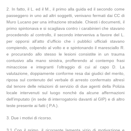
2. In fatto, il L. ed il M., il primo alla guida ed il secondo come
passeggero in uno ad altri soggetti, venivano fermati dai CC di
Muro Lucano per una infrazione stradale. Chiesti i documenti, il
primo spintonava e si scagliava contro i carabinieri che stavano
procedendo al controllo, il secondo interveniva a favore del L.
per opporsi all’atto d’ufficio che i pubblici ufficiali stavano
compiendo, colpendo al volto e e spintonando il maresciallo R.
e procurando allo stesso le lesioni consistite in un trauma
contusivo alla mano sinistra, profferendo al contempo frasi
minacciose e integranti l’oltraggio di cui al capo D. La
valutazione, doppiamente conforme resa dai giudici del merito,
riposa sul contenuto del verbale di arresto confermato altresì
dal tenore delle relazioni di servizio di due agenti della Polizia
locale intervenuti sul luogo nonchè da alcune affermazioni
dell’imputato (in sede di interrogatorio davanti al GIP) e di altro
teste presente ai fatti ( P.A.).
3. Due i motivi di ricorso.
3.1 Con il primo, il ricorrente lamenta vizio di motivazione e