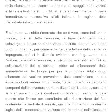
offese, nel caso non costituite parti civili. Da riscontro, piuttosto,
della situazione, di scontro, connotata da atteggiamenti verbali
e fisici evidenti tra il L., il M. ed i carabinieri intervenuti nella
immediatezza successiva all’alt intimato in ragione della
riscontrata infrazione stradale.
E sul punto va subito rimarcato che se è vero, come indicato in
ricorso, che in detta relazione, la fase dell’impatto fisico
coinvolgente il ricorrente non viene descritta, per altri versi non
può non ribadirsi, per come emerge dalla lettura della sentenza
impugnata, qui si in distonia evidente con il gravame, che
l’autore della detta relazione, subito dopo aver intimato l’alt su
sollecitazione dei carabinieri, ebbe ad allontanarsi dalla
immediatezza dei luoghi per poi farvi ritorno subito dopo
allarmato dal vociare proveniente dalla concitazione; e che
ebbe modo di vedere il ricorrente, trattenuto a forza dagli altri
compenti dell’autovettura fermata diversi dal L., per evitare che
si scagliasse contro i carabinieri intervenuti, segno fattuale
questo che finisce per contribuire alla ricostruzione dei fatti
contenuta nel verbale di arresto, giacchè momento di conferma
logica della connotazione violenta del confronto nell’occasione