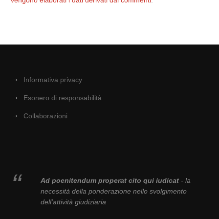
vengono elaborati i dati derivati dai commenti
.
Informativa privacy
Esonero di responsabilità
Collaborazioni
Ad poenitendum properat cito qui iudicat
- la
necessità della ponderazione nello svolgimento
dell'attività giudiziaria