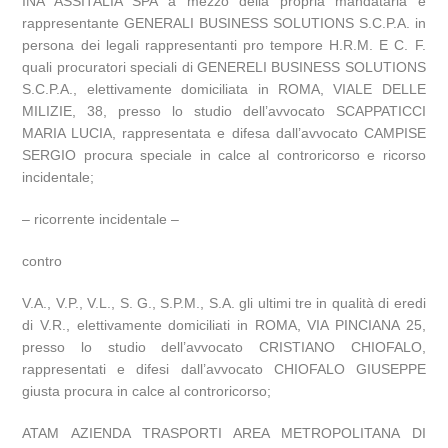
INA ASSITALIA SPA a mezzo della propria mandataria e
rappresentante GENERALI BUSINESS SOLUTIONS S.C.P.A. in
persona dei legali rappresentanti pro tempore H.R.M. E C. F.
quali procuratori speciali di GENERELI BUSINESS SOLUTIONS
S.C.P.A., elettivamente domiciliata in ROMA, VIALE DELLE
MILIZIE, 38, presso lo studio dell’avvocato SCAPPATICCI
MARIA LUCIA, rappresentata e difesa dall’avvocato CAMPISE
SERGIO procura speciale in calce al controricorso e ricorso
incidentale;
– ricorrente incidentale –
contro
V.A., V.P., V.L., S. G., S.P.M., S.A. gli ultimi tre in qualità di eredi
di V.R., elettivamente domiciliati in ROMA, VIA PINCIANA 25,
presso lo studio dell’avvocato CRISTIANO CHIOFALO,
rappresentati e difesi dall’avvocato CHIOFALO GIUSEPPE
giusta procura in calce al controricorso;
ATAM AZIENDA TRASPORTI AREA METROPOLITANA DI