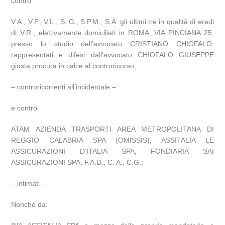
contro
V.A., V.P., V.L., S. G., S.P.M., S.A. gli ultimi tre in qualità di eredi
di V.R., elettivamente domiciliati in ROMA, VIA PINCIANA 25,
presso lo studio dell’avvocato CRISTIANO CHIOFALO,
rappresentati e difesi dall’avvocato CHIOFALO GIUSEPPE
giusta procura in calce al controricorso;
– controricorrenti all’incidentale –
e contro
ATAM AZIENDA TRASPORTI AREA METROPOLITANA DI
REGGIO CALABRIA SPA (OMISSIS), ASSITALIA LE
ASSICURAZIONI D’ITALIA SPA, FONDIARIA SAI
ASSICURAZIONI SPA, F.A.D., C. A., C.G.;
– intimati –
Nonchè da: