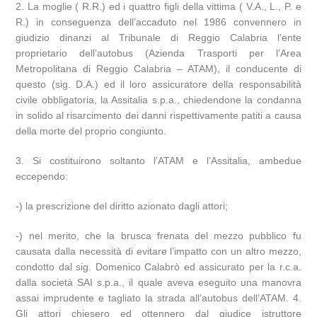
2. La moglie ( R.R.) ed i quattro figli della vittima ( V.A., L., P. e
R.) in conseguenza dell’accaduto nel 1986 convennero in
giudizio dinanzi al Tribunale di Reggio Calabria l’ente
proprietario dell’autobus (Azienda Trasporti per l’Area
Metropolitana di Reggio Calabria – ATAM), il conducente di
questo (sig. D.A.) ed il loro assicuratore della responsabilità
civile obbligatoria, la Assitalia s.p.a., chiedendone la condanna
in solido al risarcimento dei danni rispettivamente patiti a causa
della morte del proprio congiunto.
3. Si costituirono soltanto l’ATAM e l’Assitalia, ambedue
eccependo:
-) la prescrizione del diritto azionato dagli attori;
-) nel merito, che la brusca frenata del mezzo pubblico fu
causata dalla necessità di evitare l’impatto con un altro mezzo,
condotto dal sig. Domenico Calabrò ed assicurato per la r.c.a.
dalla società SAI s.p.a., il quale aveva eseguito una manovra
assai imprudente e tagliato la strada all’autobus dell’ATAM. 4.
Gli attori chiesero ed ottennero dal giudice istruttore