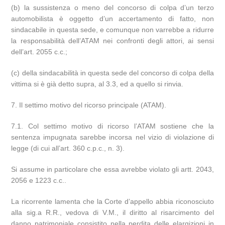
(b) la sussistenza o meno del concorso di colpa d’un terzo
automobilista è oggetto d’un accertamento di fatto, non
sindacabile in questa sede, e comunque non varrebbe a ridurre
la responsabilità dell’ATAM nei confronti degli attori, ai sensi
dell’art. 2055 c.c.;
(c) della sindacabilità in questa sede del concorso di colpa della
vittima si è già detto supra, al 3.3, ed a quello si rinvia.
7. Il settimo motivo del ricorso principale (ATAM).
7.1. Col settimo motivo di ricorso l’ATAM sostiene che la
sentenza impugnata sarebbe incorsa nel vizio di violazione di
legge (di cui all’art. 360 c.p.c., n. 3).
Si assume in particolare che essa avrebbe violato gli artt. 2043,
2056 e 1223 c.c..
La ricorrente lamenta che la Corte d’appello abbia riconosciuto
alla sig.a R.R., vedova di V.M., il diritto al risarcimento del
danno patrimoniale consistito nella perdita delle elargizioni in