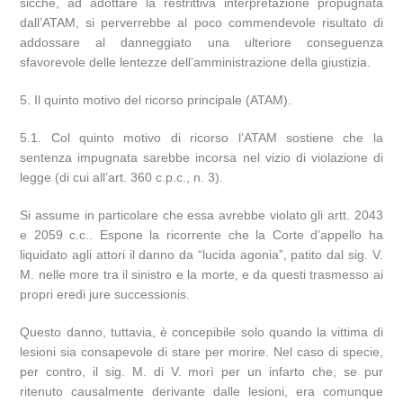
sicchè, ad adottare la restrittiva interpretazione propugnata
dall’ATAM, si perverrebbe al poco commendevole risultato di
addossare al danneggiato una ulteriore conseguenza
sfavorevole delle lentezze dell’amministrazione della giustizia.
5. Il quinto motivo del ricorso principale (ATAM).
5.1. Col quinto motivo di ricorso l’ATAM sostiene che la
sentenza impugnata sarebbe incorsa nel vizio di violazione di
legge (di cui all’art. 360 c.p.c., n. 3).
Si assume in particolare che essa avrebbe violato gli artt. 2043
e 2059 c.c.. Espone la ricorrente che la Corte d’appello ha
liquidato agli attori il danno da “lucida agonia”, patito dal sig. V.
M. nelle more tra il sinistro e la morte, e da questi trasmesso ai
propri eredi jure successionis.
Questo danno, tuttavia, è concepibile solo quando la vittima di
lesioni sia consapevole di stare per morire. Nel caso di specie,
per contro, il sig. M. di V. morì per un infarto che, se pur
ritenuto causalmente derivante dalle lesioni, era comunque