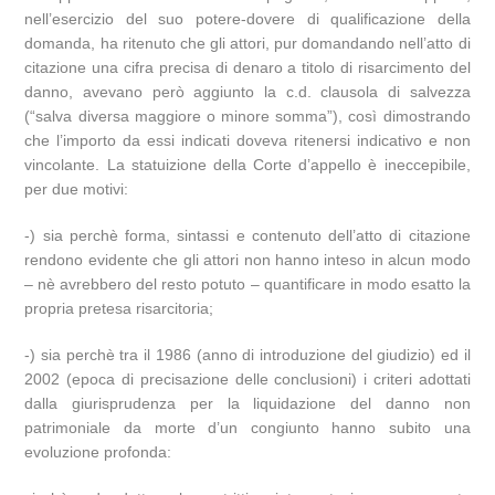
nell’esercizio del suo potere-dovere di qualificazione della
domanda, ha ritenuto che gli attori, pur domandando nell’atto di
citazione una cifra precisa di denaro a titolo di risarcimento del
danno, avevano però aggiunto la c.d. clausola di salvezza
(“salva diversa maggiore o minore somma”), così dimostrando
che l’importo da essi indicati doveva ritenersi indicativo e non
vincolante. La statuizione della Corte d’appello è ineccepibile,
per due motivi:
-) sia perchè forma, sintassi e contenuto dell’atto di citazione
rendono evidente che gli attori non hanno inteso in alcun modo
– nè avrebbero del resto potuto – quantificare in modo esatto la
propria pretesa risarcitoria;
-) sia perchè tra il 1986 (anno di introduzione del giudizio) ed il
2002 (epoca di precisazione delle conclusioni) i criteri adottati
dalla giurisprudenza per la liquidazione del danno non
patrimoniale da morte d’un congiunto hanno subito una
evoluzione profonda: