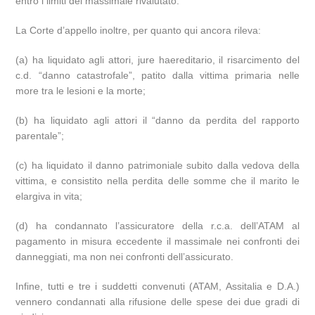
entro i limiti del massimale rivalutato.
La Corte d’appello inoltre, per quanto qui ancora rileva:
(a) ha liquidato agli attori, jure haereditario, il risarcimento del
c.d. “danno catastrofale”, patito dalla vittima primaria nelle
more tra le lesioni e la morte;
(b) ha liquidato agli attori il “danno da perdita del rapporto
parentale”;
(c) ha liquidato il danno patrimoniale subito dalla vedova della
vittima, e consistito nella perdita delle somme che il marito le
elargiva in vita;
(d) ha condannato l’assicuratore della r.c.a. dell’ATAM al
pagamento in misura eccedente il massimale nei confronti dei
danneggiati, ma non nei confronti dell’assicurato.
Infine, tutti e tre i suddetti convenuti (ATAM, Assitalia e D.A.)
vennero condannati alla rifusione delle spese dei due gradi di