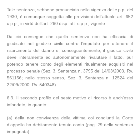
Tale sentenza, sebbene pronunciata nella vigenza del c.p.p. del
1930, è comunque soggetta alle previsioni dell’attuale art. 652
c.p.p., in virtù dell’art. 260 disp. att. c.p.p., vigente.
Da ciò consegue che quella sentenza non ha efficacia di
giudicato nel giudizio civile contro l’imputato per ottenere il
risarcimento del danno e, conseguentemente, il giudice civile
deve interamente ed autonomamente rivalutare il fatto, pur
potendo tenere conto degli elementi ritualmente acquisiti nel
processo penale (Sez. 3, Sentenza n. 3795 del 14/03/2003, Rv.
561156; nello stesso senso, Sez. 3, Sentenza n. 12524 del
22/09/2000, Rv. 540348).
6.3. Il secondo profilo del sesto motivo di ricorso è anch’esso
infondato, in quanto:
(a) della non convivenza della vittima coi congiunti la Corte
d’appello ha debitamente tenuto conto (pag. 29 della sentenza
impugnata);