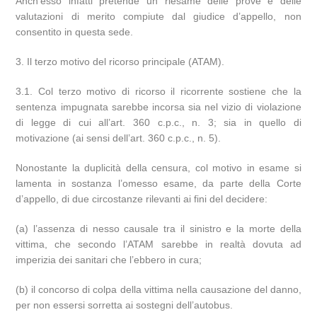
Anch’esso infatti pretende un riesame delle prove e delle
valutazioni di merito compiute dal giudice d’appello, non
consentito in questa sede.
3. Il terzo motivo del ricorso principale (ATAM).
3.1. Col terzo motivo di ricorso il ricorrente sostiene che la
sentenza impugnata sarebbe incorsa sia nel vizio di violazione
di legge di cui all’art. 360 c.p.c., n. 3; sia in quello di
motivazione (ai sensi dell’art. 360 c.p.c., n. 5).
Nonostante la duplicità della censura, col motivo in esame si
lamenta in sostanza l’omesso esame, da parte della Corte
d’appello, di due circostanze rilevanti ai fini del decidere:
(a) l’assenza di nesso causale tra il sinistro e la morte della
vittima, che secondo l’ATAM sarebbe in realtà dovuta ad
imperizia dei sanitari che l’ebbero in cura;
(b) il concorso di colpa della vittima nella causazione del danno,
per non essersi sorretta ai sostegni dell’autobus.