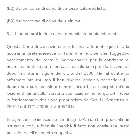
(b2) del concorso di colpa di un terzo automobilista;
(b3) del concorso di colpa della vittima.
6.2. Il primo profilo del ricorso è manifestamente infondato.
Questa Corte di cassazione non ha mai affermato quel che la
ricorrente pretenderebbe di farle dire, e cioè che l’oggettivo
accertamento del reato è indispensabile per la condanna al
risarcimento del danno non patrimoniale solo per i fatti avvenuti
dopo l’entrata in vigore del c.p.p. del 1930. Ha, al contrario,
affermato ore rotundo il ben diverso principio secondo cui il
danno non patrimoniale è sempre risarcibile al cospetto d’una
lesione di diritti della persona costituzionalmente garantiti (così
la fondamentale decisione pronunciata da Sez. U, Sentenza n.
26972 del 11/11/2008, Rv. 605491).
In ogni caso, è indiscusso che il sig. D.A. sia stato prosciolto in
istruttoria con la formula “perchè il fatto non costituisce reato
per difetto dell’elemento soggettivo”.