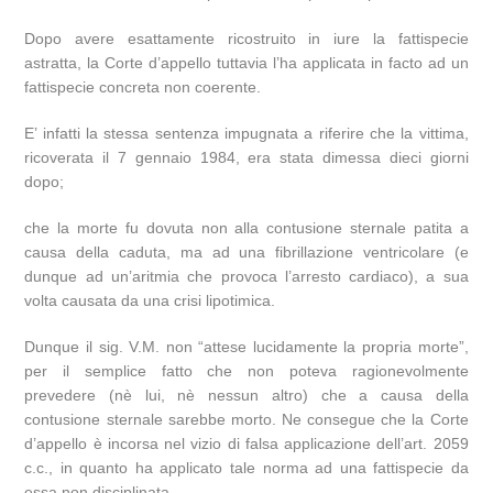
Dopo avere esattamente ricostruito in iure la fattispecie
astratta, la Corte d’appello tuttavia l’ha applicata in facto ad un
fattispecie concreta non coerente.
E’ infatti la stessa sentenza impugnata a riferire che la vittima,
ricoverata il 7 gennaio 1984, era stata dimessa dieci giorni
dopo;
che la morte fu dovuta non alla contusione sternale patita a
causa della caduta, ma ad una fibrillazione ventricolare (e
dunque ad un’aritmia che provoca l’arresto cardiaco), a sua
volta causata da una crisi lipotimica.
Dunque il sig. V.M. non “attese lucidamente la propria morte”,
per il semplice fatto che non poteva ragionevolmente
prevedere (nè lui, nè nessun altro) che a causa della
contusione sternale sarebbe morto. Ne consegue che la Corte
d’appello è incorsa nel vizio di falsa applicazione dell’art. 2059
c.c., in quanto ha applicato tale norma ad una fattispecie da
essa non disciplinata.