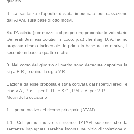
giudizio.
8. La sentenza d’appello è stata impugnata per cassazione
dall’ATAM, sulla base di otto motivi.
Sia l’Assitalia (per mezzo del proprio rappresentante volontario
Generali Business Solution s. coop. p.a.) che il sig. D. A. hanno
proposto ricorso incidentale: la prima in base ad un motivo, il
secondo in base a quattro motivi.
9. Nel corso del giudizio di merito sono decedute dapprima la
sig.a R.R., e quindi la sig.a V.R..
L’azione da esse proposta è stata coltivata dai rispettivi eredi: e
cioè V.A., P. e L. per R. R.; e S.G., P.M. e A. per V. R..
Motivi della decisione
1. Il primo motivo del ricorso principale (ATAM).
1.1. Col primo motivo di ricorso l’ATAM sostiene che la
sentenza impugnata sarebbe incorsa nel vizio di violazione di