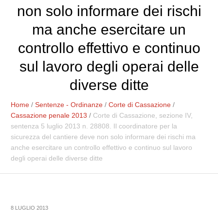
non solo informare dei rischi
ma anche esercitare un
controllo effettivo e continuo
sul lavoro degli operai delle
diverse ditte
Home
/
Sentenze - Ordinanze
/
Corte di Cassazione
/
Cassazione penale 2013
/
Corte di Cassazione, sezione IV,
sentenza 5 luglio 2013 n. 28808. Il coordinatore per la
sicurezza del cantiere deve non solo informare dei rischi ma
anche esercitare un controllo effettivo e continuo sul lavoro
degli operai delle diverse ditte
8 LUGLIO 2013