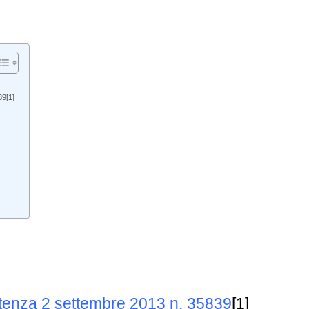
39[1]
ntenza 2 settembre 2013 n. 35839
[1]