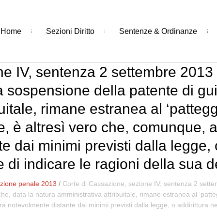
Home
Sezioni Diritto
Sentenze & Ordinanze
ne IV, sentenza 2 settembre 2013 
a sospensione della patente di gu
uitale, rimane estranea al ‘patteg
e, è altresì vero che, comunque, al
 dai minimi previsti dalla legge, 
e di indicare le ragioni della sua 
zione penale 2013
/
Corte di Cassazione, sezione IV, sentenza 2 sett
e, data la natura amministrativa attribuitale, rimane estranea al ‘patte
a notevolmente distante dai minimi previsti dalla legge, o addirittura ne