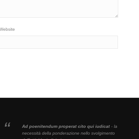
Website
Ad poenitendum properat cito qui iudicat
- la
necessità della ponderazione nello svolgimento