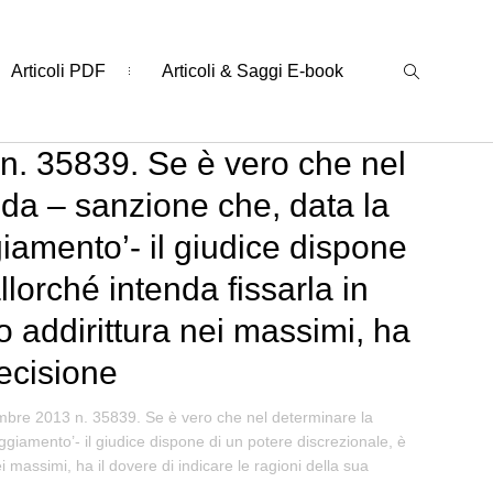
Articoli PDF
Articoli & Saggi E-book
n. 35839. Se è vero che nel
ida – sanzione che, data la
giamento’- il giudice dispone
lorché intenda fissarla in
o addirittura nei massimi, ha
decisione
embre 2013 n. 35839. Se è vero che nel determinare la
ggiamento’- il giudice dispone di un potere discrezionale, è
i massimi, ha il dovere di indicare le ragioni della sua