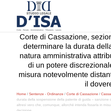
Corte di Cassazione, sezio
determinare la durata dell
natura amministrativa attrib
di un potere discrezional
misura notevolmente distante
il dover
Home
/
Sentenze - Ordinanze
/
Corte di Cassazione
/
Cassa
durata della sospensione della patente di guida – sanzione ch
altresì vero che, comunque, allorché intenda fissarla in misur
decisione