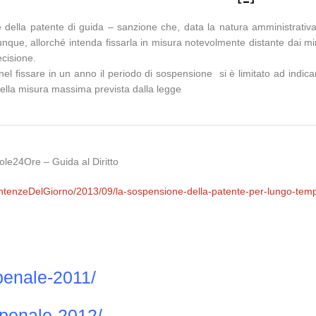
ella patente di guida – sanzione che, data la natura amministrativa a
nque, allorché intenda fissarla in misura notevolmente distante dai min
ecisione.
nel fissare in un anno il periodo di sospensione si è limitato ad indic
a nella misura massima prevista dalla legge
Sole24Ore – Guida al Diritto
/sentenzeDelGiorno/2013/09/la-sospensione-della-patente-per-lungo-tem
penale-2011/
penale-2012/