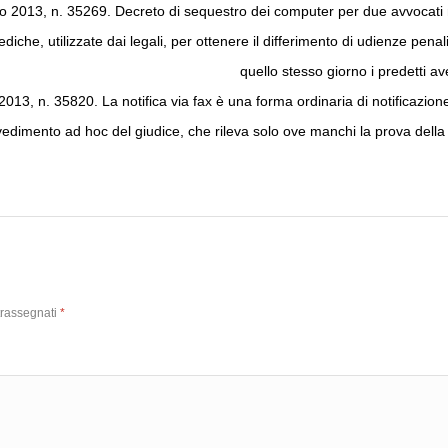
013, n. 35269. Decreto di sequestro dei computer per due avvocati nei qua
mediche, utilizzate dai legali, per ottenere il differimento di udienze pe
quello stesso giorno i predetti av
3, n. 35820. La notifica via fax è una forma ordinaria di notificazione, 
dimento ad hoc del giudice, che rileva solo ove manchi la prova della r
trassegnati
*