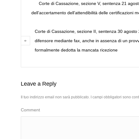
Corte di Cassazione, sezione V, sentenza 21 agosto 2
dell’accertamento dell’attendibilità delle certificazioni 
Corte di Cassazione, sezione II, sentenza 30 agosto 201
difensore mediante fax, anche in assenza di un provve
formalmente dedotta la mancata ricezione
Leave a Reply
Il tuo indirizzo email non sarà pubblicato.
I campi obbligatori sono con
Comment