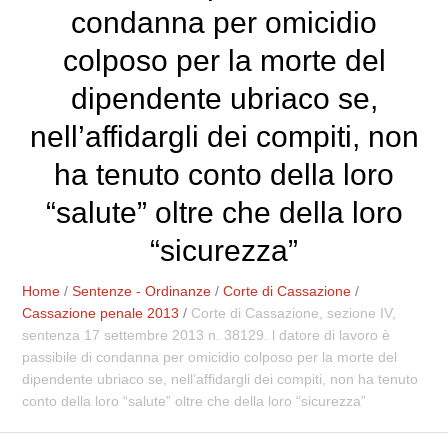
condanna per omicidio
colposo per la morte del
dipendente ubriaco se,
nell’affidargli dei compiti, non
ha tenuto conto della loro
“salute” oltre che della loro
“sicurezza”
Home
/
Sentenze - Ordinanze
/
Corte di Cassazione
/
Cassazione penale 2013
/
Corte di Cassazione, sezione IV,
sentenza 17 settembre 2013 n. 38129. l datore di lavoro è
passibile di condanna per omicidio colposo per la morte del
dipendente ubriaco se, nell’affidargli dei compiti, non ha tenuto
conto della loro “salute” oltre che della loro “sicurezza”