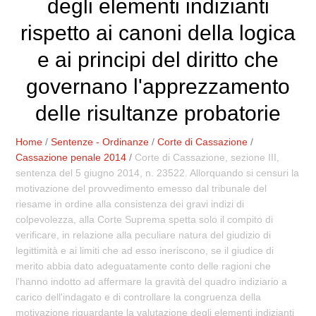
degli elementi indizianti
rispetto ai canoni della logica
e ai principi del diritto che
governano l'apprezzamento
delle risultanze probatorie
Home
/
Sentenze - Ordinanze
/
Corte di Cassazione
/
Cassazione penale 2014
/
Corte di Cassazione, sezione III,
sentenza del 5 giugno 2014, n. 23522. Allorquando si censuri la
motivazione del provvedimento emesso dal tribunale del
riesame in ordine alla consistenza dei gravi indizi di
colpevolezza, alla Corte Suprema spetta solo il compito di
verificare, in relazione alla peculiare natura del giudizio di
legittimità e ai limiti che ad esso ineriscono, se il giudice di
merito abbia dato adeguatamente conto delle ragioni che
l'hanno indotto ad affermare la gravità del quadro indiziario a
carico dell'indagato e di controllare la congruenza della
motivazione riguardante la valutazione degli elementi indizianti