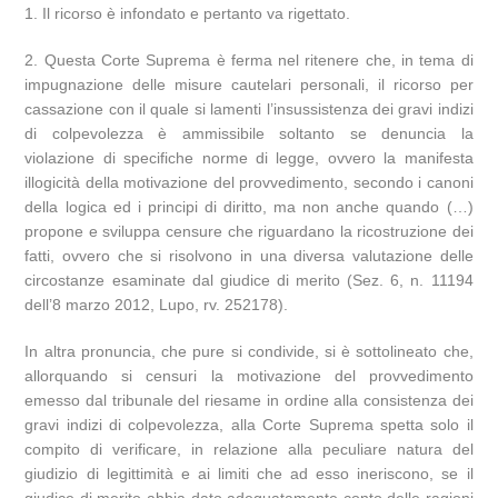
1. Il ricorso è infondato e pertanto va rigettato.
2. Questa Corte Suprema è ferma nel ritenere che, in tema di
impugnazione delle misure cautelari personali, il ricorso per
cassazione con il quale si lamenti l’insussistenza dei gravi indizi
di colpevolezza è ammissibile soltanto se denuncia la
violazione di specifiche norme di legge, ovvero la manifesta
illogicità della motivazione del provvedimento, secondo i canoni
della logica ed i principi di diritto, ma non anche quando (…)
propone e sviluppa censure che riguardano la ricostruzione dei
fatti, ovvero che si risolvono in una diversa valutazione delle
circostanze esaminate dal giudice di merito (Sez. 6, n. 11194
dell’8 marzo 2012, Lupo, rv. 252178).
In altra pronuncia, che pure si condivide, si è sottolineato che,
allorquando si censuri la motivazione del provvedimento
emesso dal tribunale del riesame in ordine alla consistenza dei
gravi indizi di colpevolezza, alla Corte Suprema spetta solo il
compito di verificare, in relazione alla peculiare natura del
giudizio di legittimità e ai limiti che ad esso ineriscono, se il