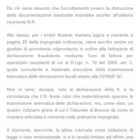
Da ciò viene desunto che l’occultamento ovvero la distruzione
della documentazione mancante andrebbe ascritto all’odierno
ricorrente N.R..
Allo stesso, per i motivi illustrati maniera logica e coerente a
pagina 20 della impugnata ordinanza, viene ascritto anche un
giudizio di provvisoria colpevolezza in ordine alla fattispecie di
dichiarazione fraudolenta mediante l’uso di fatture per
operazioni inesistenti di cui al D.Lgs. n. 74 del 2000, art. 2,
quale consulente e materiale esecutore della trasmissione
telematica delle dichiarazioni fiscali relativi alla CONAR Srl.
Non vi sono, dunque, solo le dichiarazioni della A. e la
circostanza che il N. fosse colui che materialmente operava la
trasmissione telematica delle dichiarazioni, ma, come visto, un
quadro indiziario grave di cui il Tribunale di Brescia da conto in
maniera articolata e coerente nella ordinanza impugnata.
Il ricorrente, ancorchè, la abbia rubricata come violazione di
legge o vizio motivazionale, si è in reraltà limitato ad offrire una