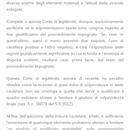
diverso esame degli elementi materiali e fattuali delle vicende
indagate.
Compete a questa Corte di legittimità, dunque, esclusivamente
verificare se le argomentazioni spese sono congrue rispetto al
fine giustificativo del provvedimento impugnato. Se, cioè, in
quest’ultimo, siano o meno presenti due requisiti, l’uno di
carattere positivo e l’altro negativo, e cioè l’esposizione delle
ragioni giuridicamente significative su cui si fonda e l’assenza di
illogicità evidenti, risultanti cioè, prima facie, dal testo del
provvedimento impugnato.
Questa Corte di legittimità, ancora di recente ha peraltro
ribadito come la nozione di gravi indizi di colpevolezza in sede
cautelare non sia omologa a quella che serve a qualificare il
quadro indiziario idoneo a fondare il giudizio di colpevolezza
finale (sez. 5 n. 36079 del 5.6.2012).
Al fine dell’adozione della misura cautelare, infatti, è sufficiente
l’emersione di qualunque elemento probatorio idoneo a fondare
“un giudizio di qualificata probabilità” sulla responsabilità