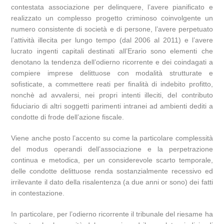
contestata associazione per delinquere, l’avere pianificato e
realizzato un complesso progetto criminoso coinvolgente un
numero consistente di società e di persone, l’avere perpetuato
l’attività illecita per lungo tempo (dal 2006 al 2011) e l’avere
lucrato ingenti capitali destinati all’Erario sono elementi che
denotano la tendenza dell’odierno ricorrente e dei coindagati a
compiere imprese delittuose con modalità strutturate e
sofisticate, a commettere reati per finalità di indebito profitto,
nonchè ad avvalersi, nei propri intenti illeciti, del contributo
fiduciario di altri soggetti parimenti intranei ad ambienti dediti a
condotte di frode dell’azione fiscale.
Viene anche posto l’accento su come la particolare complessità
del modus operandi dell’associazione e la perpetrazione
continua e metodica, per un considerevole scarto temporale,
delle condotte delittuose renda sostanzialmente recessivo ed
irrilevante il dato della risalentenza (a due anni or sono) dei fatti
in contestazione.
In particolare, per l’odierno ricorrente il tribunale del riesame ha