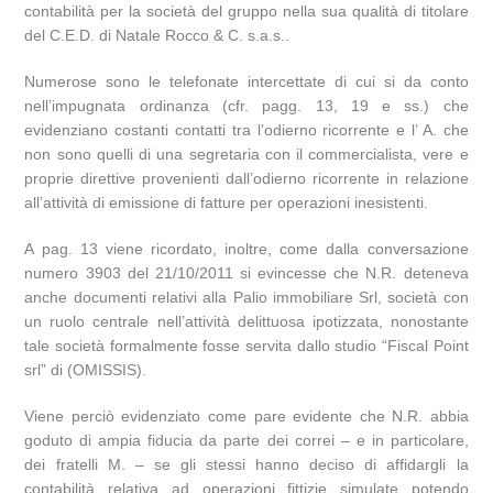
contabilità per la società del gruppo nella sua qualità di titolare
del C.E.D. di Natale Rocco & C. s.a.s..
Numerose sono le telefonate intercettate di cui si da conto
nell’impugnata ordinanza (cfr. pagg. 13, 19 e ss.) che
evidenziano costanti contatti tra l’odierno ricorrente e l’ A. che
non sono quelli di una segretaria con il commercialista, vere e
proprie direttive provenienti dall’odierno ricorrente in relazione
all’attività di emissione di fatture per operazioni inesistenti.
A pag. 13 viene ricordato, inoltre, come dalla conversazione
numero 3903 del 21/10/2011 si evincesse che N.R. deteneva
anche documenti relativi alla Palio immobiliare Srl, società con
un ruolo centrale nell’attività delittuosa ipotizzata, nonostante
tale società formalmente fosse servita dallo studio “Fiscal Point
srl” di (OMISSIS).
Viene perciò evidenziato come pare evidente che N.R. abbia
goduto di ampia fiducia da parte dei correi – e in particolare,
dei fratelli M. – se gli stessi hanno deciso di affidargli la
contabilità relativa ad operazioni fittizie simulate potendo