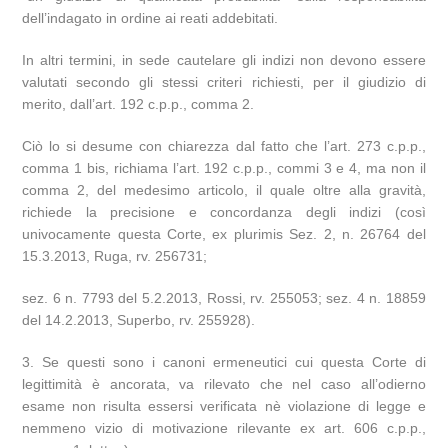
dell’indagato in ordine ai reati addebitati.
In altri termini, in sede cautelare gli indizi non devono essere
valutati secondo gli stessi criteri richiesti, per il giudizio di
merito, dall’art. 192 c.p.p., comma 2.
Ciò lo si desume con chiarezza dal fatto che l’art. 273 c.p.p.,
comma 1 bis, richiama l’art. 192 c.p.p., commi 3 e 4, ma non il
comma 2, del medesimo articolo, il quale oltre alla gravità,
richiede la precisione e concordanza degli indizi (così
univocamente questa Corte, ex plurimis Sez. 2, n. 26764 del
15.3.2013, Ruga, rv. 256731;
sez. 6 n. 7793 del 5.2.2013, Rossi, rv. 255053; sez. 4 n. 18859
del 14.2.2013, Superbo, rv. 255928).
3. Se questi sono i canoni ermeneutici cui questa Corte di
legittimità è ancorata, va rilevato che nel caso all’odierno
esame non risulta essersi verificata nè violazione di legge e
nemmeno vizio di motivazione rilevante ex art. 606 c.p.p.,