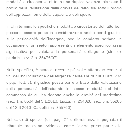
modalità e circostanze di fatto una duplice valenza, sia sotto il
profilo della valutazione della gravità del fatto, sia sotto il profilo
dell’apprezzamento della capacità a delinquere.
In altri termini, le specifiche modalità e circostanze del fatto ben
possono essere prese in considerazione anche per il giudizio
sulla pericolosità dell’indagato, ove la condotta serbata in
occasione di un reato rappresenti un elemento specifico assai
significativo per valutare la personalità dell’agente (cfr., ex
plurimis, sez. 2 n. 35476/07).
Nello specifico, è stato di recente più volte affermato come ai
fini dell’individuazione dell’esigenza cautelare di cui all’art. 274
c.p.p., lett. c), il giudice possa porre a base della valutazione
della personalità dell’indagato le stesse modalità del fatto
commesso da cui ha dedotto anche la gravità del medesimo
(sez. 1 n. 8534 del 9.1.2013, Liuzzi, rv. 254928; sez. 5 n. 35265
del 12.3.2013, Castelliti, rv. 255763).
Nel caso di specie, (cfr. pag. 27 dell’ordinanza impugnata) il
tribunale bresciano evidenzia come l’avere preso parte alla