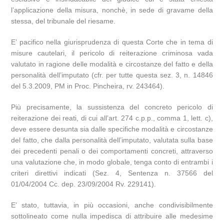
l’applicazione della misura, nonchè, in sede di gravame della
stessa, del tribunale del riesame.
E’ pacifico nella giurisprudenza di questa Corte che in tema di
misure cautelari, il pericolo di reiterazione criminosa vada
valutato in ragione delle modalità e circostanze del fatto e della
personalità dell’imputato (cfr. per tutte questa sez. 3, n. 14846
del 5.3.2009, PM in Proc. Pincheira, rv. 243464).
Più precisamente, la sussistenza del concreto pericolo di
reiterazione dei reati, di cui all’art. 274 c.p.p., comma 1, lett. c),
deve essere desunta sia dalle specifiche modalità e circostanze
del fatto, che dalla personalità dell’imputato, valutata sulla base
dei precedenti penali o dei comportamenti concreti, attraverso
una valutazione che, in modo globale, tenga conto di entrambi i
criteri direttivi indicati (Sez. 4, Sentenza n. 37566 del
01/04/2004 Cc. dep. 23/09/2004 Rv. 229141).
E’ stato, tuttavia, in più occasioni, anche condivisibilmente
sottolineato come nulla impedisca di attribuire alle medesime