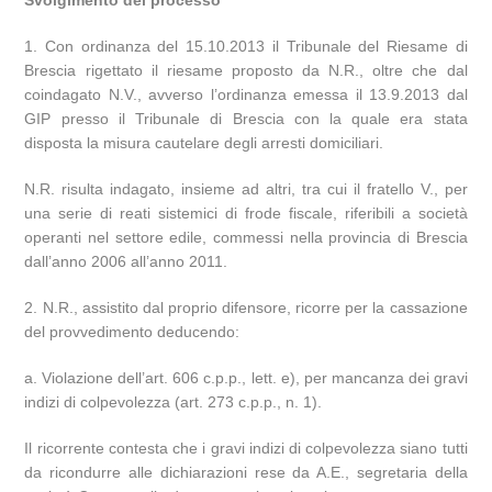
Svolgimento del processo
1. Con ordinanza del 15.10.2013 il Tribunale del Riesame di
Brescia rigettato il riesame proposto da N.R., oltre che dal
coindagato N.V., avverso l’ordinanza emessa il 13.9.2013 dal
GIP presso il Tribunale di Brescia con la quale era stata
disposta la misura cautelare degli arresti domiciliari.
N.R. risulta indagato, insieme ad altri, tra cui il fratello V., per
una serie di reati sistemici di frode fiscale, riferibili a società
operanti nel settore edile, commessi nella provincia di Brescia
dall’anno 2006 all’anno 2011.
2. N.R., assistito dal proprio difensore, ricorre per la cassazione
del provvedimento deducendo:
a. Violazione dell’art. 606 c.p.p., lett. e), per mancanza dei gravi
indizi di colpevolezza (art. 273 c.p.p., n. 1).
Il ricorrente contesta che i gravi indizi di colpevolezza siano tutti
da ricondurre alle dichiarazioni rese da A.E., segretaria della