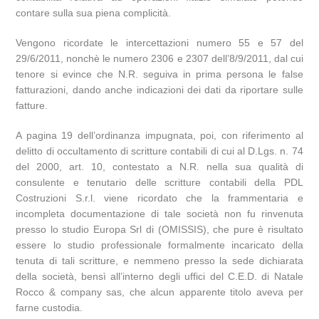
contare sulla sua piena complicità.
Vengono ricordate le intercettazioni numero 55 e 57 del
29/6/2011, nonchè le numero 2306 e 2307 dell’8/9/2011, dal cui
tenore si evince che N.R. seguiva in prima persona le false
fatturazioni, dando anche indicazioni dei dati da riportare sulle
fatture.
A pagina 19 dell’ordinanza impugnata, poi, con riferimento al
delitto di occultamento di scritture contabili di cui al D.Lgs. n. 74
del 2000, art. 10, contestato a N.R. nella sua qualità di
consulente e tenutario delle scritture contabili della PDL
Costruzioni S.r.l. viene ricordato che la frammentaria e
incompleta documentazione di tale società non fu rinvenuta
presso lo studio Europa Srl di (OMISSIS), che pure è risultato
essere lo studio professionale formalmente incaricato della
tenuta di tali scritture, e nemmeno presso la sede dichiarata
della società, bensì all’interno degli uffici del C.E.D. di Natale
Rocco & company sas, che alcun apparente titolo aveva per
farne custodia.