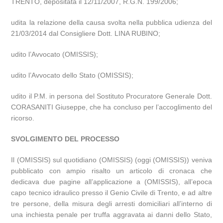
TRENTO, depositata il 12/11/2007, R.G.N. 199/2006;
udita la relazione della causa svolta nella pubblica udienza del
21/03/2014 dal Consigliere Dott. LINA RUBINO;
udito l’Avvocato (OMISSIS);
udito l’Avvocato dello Stato (OMISSIS);
udito il P.M. in persona del Sostituto Procuratore Generale Dott.
CORASANITI Giuseppe, che ha concluso per l’accoglimento del
ricorso.
SVOLGIMENTO DEL PROCESSO
Il (OMISSIS) sul quotidiano (OMISSIS) (oggi (OMISSIS)) veniva
pubblicato con ampio risalto un articolo di cronaca che
dedicava due pagine all’applicazione a (OMISSIS), all’epoca
capo tecnico idraulico presso il Genio Civile di Trento, e ad altre
tre persone, della misura degli arresti domiciliari all’interno di
una inchiesta penale per truffa aggravata ai danni dello Stato,