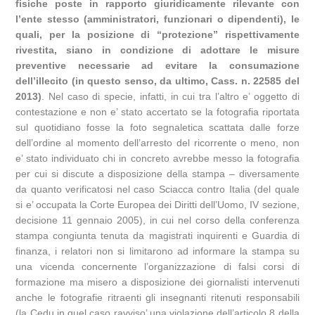
fisiche poste in rapporto giuridicamente rilevante con
l’ente stesso (amministratori, funzionari o dipendenti), le
quali, per la posizione di “protezione” rispettivamente
rivestita, siano in condizione di adottare le misure
preventive necessarie ad evitare la consumazione
dell’illecito (in questo senso, da ultimo, Cass. n. 22585 del
2013)
. Nel caso di specie, infatti, in cui tra l’altro e’ oggetto di
contestazione e non e’ stato accertato se la fotografia riportata
sul quotidiano fosse la foto segnaletica scattata dalle forze
dell’ordine al momento dell’arresto del ricorrente o meno, non
e’ stato individuato chi in concreto avrebbe messo la fotografia
per cui si discute a disposizione della stampa – diversamente
da quanto verificatosi nel caso Sciacca contro Italia (del quale
si e’ occupata la Corte Europea dei Diritti dell’Uomo, IV sezione,
decisione 11 gennaio 2005), in cui nel corso della conferenza
stampa congiunta tenuta da magistrati inquirenti e Guardia di
finanza, i relatori non si limitarono ad informare la stampa su
una vicenda concernente l’organizzazione di falsi corsi di
formazione ma misero a disposizione dei giornalisti intervenuti
anche le fotografie ritraenti gli insegnanti ritenuti responsabili
(la Cedu in quel caso ravviso’ una violazione dell’articolo 8 della