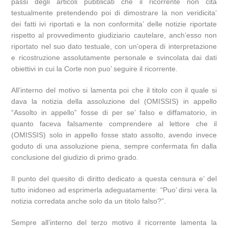
passi degli articoli pubblicati che il ricorrente non cita
testualmente pretendendo poi di dimostrare la non veridicita’
dei fatti ivi riportati e la non conformita’ delle notizie riportate
rispetto al provvedimento giudiziario cautelare, anch’esso non
riportato nel suo dato testuale, con un’opera di interpretazione
e ricostruzione assolutamente personale e svincolata dai dati
obiettivi in cui la Corte non puo’ seguire il ricorrente.
All’interno del motivo si lamenta poi che il titolo con il quale si
dava la notizia della assoluzione del (OMISSIS) in appello
“Assolto in appello” fosse di per se’ falso e diffamatorio, in
quanto faceva falsamente comprendere al lettore che il
(OMISSIS) solo in appello fosse stato assolto, avendo invece
goduto di una assoluzione piena, sempre confermata fin dalla
conclusione del giudizio di primo grado.
Il punto del quesito di diritto dedicato a questa censura e’ del
tutto inidoneo ad esprimerla adeguatamente: “Puo’ dirsi vera la
notizia corredata anche solo da un titolo falso?”.
Sempre all’interno del terzo motivo il ricorrente lamenta la