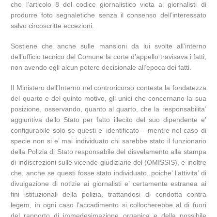
che l’articolo 8 del codice giornalistico vieta ai giornalisti di
produrre foto segnaletiche senza il consenso dell’interessato
salvo circoscritte eccezioni.
Sostiene che anche sulle mansioni da lui svolte all’interno
dell’ufficio tecnico del Comune la corte d’appello travisava i fatti,
non avendo egli alcun potere decisionale all’epoca dei fatti.
Il Ministero dell’Interno nel controricorso contesta la fondatezza
del quarto e del quinto motivo, gli unici che concernano la sua
posizione, osservando, quanto al quarto, che la responsabilita’
aggiuntiva dello Stato per fatto illecito del suo dipendente e’
configurabile solo se questi e’ identificato – mentre nel caso di
specie non si e’ mai individuato chi sarebbe stato il funzionario
della Polizia di Stato responsabile del disvelamento alla stampa
di indiscrezioni sulle vicende giudiziarie del (OMISSIS), e inoltre
che, anche se questi fosse stato individuato, poiche’ l’attivita’ di
divulgazione di notizie ai giornalisti e’ certamente estranea ai
fini istituzionali della polizia, trattandosi di condotta contra
legem, in ogni caso l’accadimento si collocherebbe al di fuori
del rapporto di immedesimazione organica e della possibile