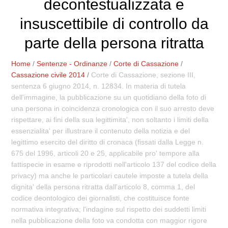
decontestualizzata e
insuscettibile di controllo da
parte della persona ritratta
Home
/
Sentenze - Ordinanze
/
Corte di Cassazione
/
Cassazione civile 2014
/
Corte di Cassazione, sezione III,
sentenza 6 giugno 2014, n. 12834. In materia di tutela
dell'immagine, la pubblicazione su un quotidiano della foto di
una persona in coincidenza cronologica con il suo arresto deve
rispettare, ai fini della sua legittimita', non soltanto i limiti della
essenzialita' per illustrare il contenuto della notizia e del
legittimo esercito del diritto di cronaca (fissati dalla Legge n.
675 del 1996, articoli 20 e 25, applicabile pro' tempore alla
fattispecie in esame e riprodotti nell'articolo 137 del codice della
privacy) ma anche le particolari cautele imposte a tutela della
dignita' della persona ritratta dall'articolo 8, comma 1, del
codice deontologico dei giornalisti, che costituisce fonte
normativa integrativa; l'indagine sul rispetto dei suddetti limiti
nella pubblicazione della foto va condotta con maggior rigore