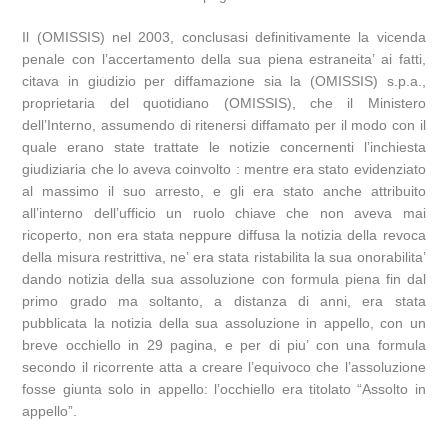
Il (OMISSIS) nel 2003, conclusasi definitivamente la vicenda
penale con l’accertamento della sua piena estraneita’ ai fatti,
citava in giudizio per diffamazione sia la (OMISSIS) s.p.a.,
proprietaria del quotidiano (OMISSIS), che il Ministero
dell’Interno, assumendo di ritenersi diffamato per il modo con il
quale erano state trattate le notizie concernenti l’inchiesta
giudiziaria che lo aveva coinvolto : mentre era stato evidenziato
al massimo il suo arresto, e gli era stato anche attribuito
all’interno dell’ufficio un ruolo chiave che non aveva mai
ricoperto, non era stata neppure diffusa la notizia della revoca
della misura restrittiva, ne’ era stata ristabilita la sua onorabilita’
dando notizia della sua assoluzione con formula piena fin dal
primo grado ma soltanto, a distanza di anni, era stata
pubblicata la notizia della sua assoluzione in appello, con un
breve occhiello in 29 pagina, e per di piu’ con una formula
secondo il ricorrente atta a creare l’equivoco che l’assoluzione
fosse giunta solo in appello: l’occhiello era titolato “Assolto in
appello”.