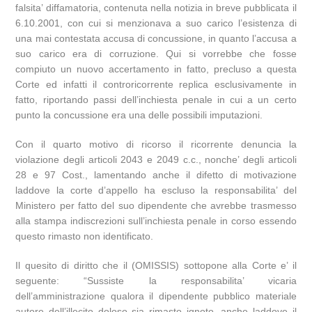
falsita’ diffamatoria, contenuta nella notizia in breve pubblicata il
6.10.2001, con cui si menzionava a suo carico l’esistenza di
una mai contestata accusa di concussione, in quanto l’accusa a
suo carico era di corruzione. Qui si vorrebbe che fosse
compiuto un nuovo accertamento in fatto, precluso a questa
Corte ed infatti il controricorrente replica esclusivamente in
fatto, riportando passi dell’inchiesta penale in cui a un certo
punto la concussione era una delle possibili imputazioni.
Con il quarto motivo di ricorso il ricorrente denuncia la
violazione degli articoli 2043 e 2049 c.c., nonche’ degli articoli
28 e 97 Cost., lamentando anche il difetto di motivazione
laddove la corte d’appello ha escluso la responsabilita’ del
Ministero per fatto del suo dipendente che avrebbe trasmesso
alla stampa indiscrezioni sull’inchiesta penale in corso essendo
questo rimasto non identificato.
Il quesito di diritto che il (OMISSIS) sottopone alla Corte e’ il
seguente: “Sussiste la responsabilita’ vicaria
dell’amministrazione qualora il dipendente pubblico materiale
autore dell’illecito doloso sia rimasto ignoto, anche laddove il