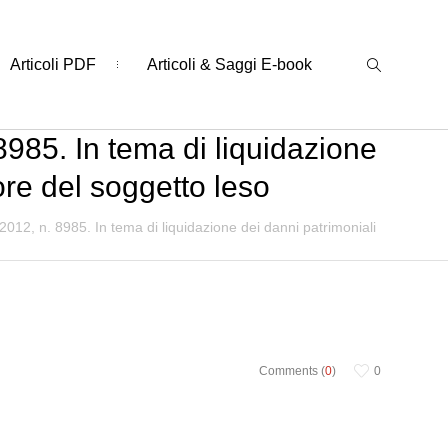
Articoli PDF
Articoli & Saggi E-book
8985. In tema di liquidazione
ore del soggetto leso
2012, n. 8985. In tema di liquidazione dei danni patrimoniali
Comments (
0
)
0