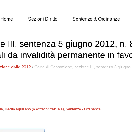
Home
Sezioni Diritto
Sentenze & Ordinanze
 III, sentenza 5 giugno 2012, n. 
li da invalidità permanente in fav
ione civile 2012
/
Corte di Cassazione, sezione III, sentenza 5 giugno 
le
,
Illecito aquiliano (o extracontrattuale)
,
Sentenze - Ordinanze