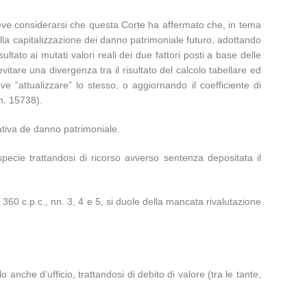
deve considerarsi che questa Corte ha affermato che, in tema
 della capitalizzazione dei danno patrimoniale futuro, adottando
ultato ai mutati valori reali dei due fattori posti a base delle
itare una divergenza tra il risultato del calcolo tabellare ed
ve “attualizzare” lo stesso, o aggiornando il coefficiente di
 n. 15738).
tativa de danno patrimoniale.
specie trattandosi di ricorso avverso sentenza depositata il
rt. 360 c.p.c., nn. 3, 4 e 5, si duole della mancata rivalutazione
nche d’ufficio, trattandosi di debito di valore (tra le tante,