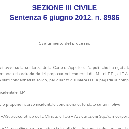
SEZIONE III CIVILE
Sentenza 5 giugno 2012, n. 8985
Svolgimento del processo
vi, avverso la sentenza della Corte di Appello di Napoli, che ha rigetta
anda risarcitoria da lei proposta nei confronti di I.M., di F.R., di T.A
 erano stati condannati in solido, per quanto qui interessa, a pagarle la 
ncidentale, I.M.
o e propone ricorso incidentale condizionato, fondato su un motivo.
à RAS, assicuratrice della Clinica, e l’UGF Assicurazioni S.p.A., incorporan
. e V.V., rispettivamente marito e figli della P., intervenuti volontariame