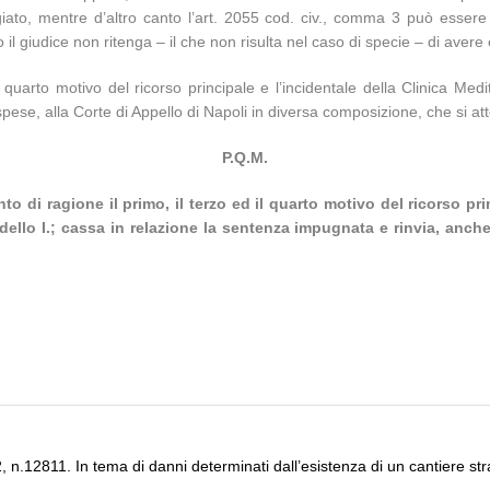
eggiato, mentre d’altro canto l’art. 2055 cod. civ., comma 3 può esse
 giudice non ritenga – il che non risulta nel caso di specie – di avere el
quarto motivo del ricorso principale e l’incidentale della Clinica Medit
se, alla Corte di Appello di Napoli in diversa composizione, che si atterr
P.Q.M.
nto di ragione il primo, il terzo ed il quarto motivo del ricorso pri
 dello I.; cassa in relazione la sentenza impugnata e rinvia, anche
 n.12811. In tema di danni determinati dall’esistenza di un cantiere str