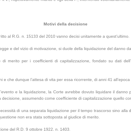
Motivi della decisione
iscritto al R.G. n. 15133 del 2010 vanno decisi unitamente a quest’ultimo.
 di legge e del vizio di motivazione, si duole della liquidazione del dan
 di merito per i coefficienti di capitalizzazione, fondato su dati del
i e che dunque l’attesa di vita per essa ricorrente, di anni 41 all’epoca 
a l’evento e la liquidazione, la Corte avrebbe dovuto liquidare il dann
ella decisione, assumendo come coefficiente di capitalizzazione quello co
necessità di una separata liquidazione per il tempo trascorso sino alla 
 questione non era stata sottoposta al giudice di merito.
azione del R.D. 9 ottobre 1922, n. 1403.