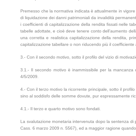
Premesso che la normativa indicata è attualmente in vigore 
di liquidazione dei danni patrimoniali da invalidità permanente
i coefficienti di capitalizzazione della rendita fissati nelle 
tabelle adottate, e cioè deve tenere conto dell’aumento della
una corretta e realistica capitalizzazione della rendita, pr
capitalizzazione tabellare o non riducendo più il coefficiente 
3.- Con il secondo motivo, sotto il profilo del vizio di motiv
3.1.- Il secondo motivo è inammissibile per la mancanza del
4/5/2009.
4.- Con il terzo motivo la ricorrente principale, sotto il profil
sino al soddisfo delle somme dovute, pur espressamente ric
4.1.- Il terzo e quarto motivo sono fondati.
La svalutazione monetaria intervenuta dopo la sentenza di pri
Cass. 6 marzo 2009 n. 5567), ed a maggior ragione quando la