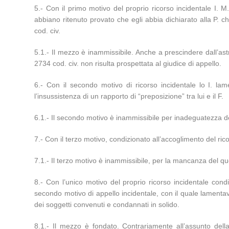
5.- Con il primo motivo del proprio ricorso incidentale I. M.,
abbiano ritenuto provato che egli abbia dichiarato alla P. c
cod. civ.
5.1.- Il mezzo è inammissibile. Anche a prescindere dall’astrat
2734 cod. civ. non risulta prospettata al giudice di appello.
6.- Con il secondo motivo di ricorso incidentale lo I. lam
l’insussistenza di un rapporto di “preposizione” tra lui e il F.
6.1.- Il secondo motivo è inammissibile per inadeguatezza de qu
7.- Con il terzo motivo, condizionato all’accoglimento del ri
7.1.- Il terzo motivo è inammissibile, per la mancanza del ques
8.- Con l’unico motivo del proprio ricorso incidentale condiz
secondo motivo di appello incidentale, con il quale lament
dei soggetti convenuti e condannati in solido.
8.1.- Il mezzo è fondato. Contrariamente all’assunto del