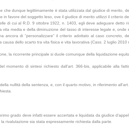
e che dunque legittimamente è stata utilizzata dal giudice di merito, 
 in favore del soggetto leso, ove il giudice di merito utilizzi il criterio
tabelle di cui al R.D. 9 ottobre 1922, n. 1403, egli deve adeguare detto ris
 vita media e della diminuzione del tasso di interesse legale e, onde ev
ima ancora di “personalizzare” il criterio adottato al caso concreto, de
a causa dello scarto tra vita fisica e vita lavorativa (Cass. 2 luglio 2010
azione, la ricorrente principale si duole comunque della liquidazione equi
 momento di sintesi richiesto dall’art. 366-bis, applicabile alla fatti
o della nullità della sentenza, e, con il quarto motivo, in riferimento all’a
hiesta.
mo grado deve infatti essere accertata e liquidata da giudice d’appello a
 rivalutazione sia stata espressamente richiesta dalla parte.