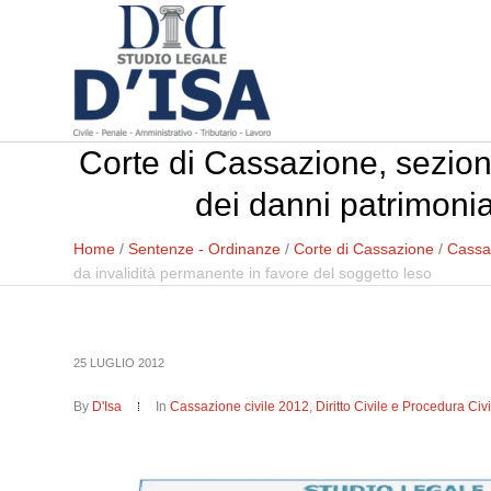
Corte di Cassazione, sezione
dei danni patrimonia
Home
/
Sentenze - Ordinanze
/
Corte di Cassazione
/
Cassaz
da invalidità permanente in favore del soggetto leso
25 LUGLIO 2012
By
D'Isa
In
Cassazione civile 2012
,
Diritto Civile e Procedura Civi