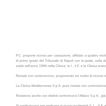
P.C. propone ricorso per cassazione, affidato a quattro moti
di primo grado del Tribunale di Napoli con la quale, sulla dom
subiti nell’anno 1996 nella Clinica, lo I., il F. e la Clinica
Resiste con controricorso, proponendo tre motivi di ricorso i
La Clinica Mediterranea S.p.A. pure resiste con controricors
Resistono anche con distinti controricorsi l’Allianz S.p.A., gi
Si costituiscono per replicare ai ricorsi incidentali V. L., V.A