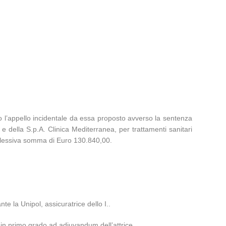
to l’appello incidentale da essa proposto avverso la sentenza
. e della S.p.A. Clinica Mediterranea, per trattamenti sanitari
complessiva somma di Euro 130.840,00.
te la Unipol, assicuratrice dello I..
nte in primo grado ad adiuvandum dell’attrice.