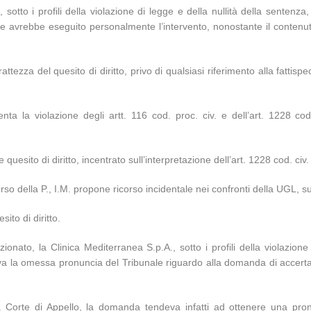
 sotto i profili della violazione di legge e della nullità della sentenza
he avrebbe eseguito personalmente l’intervento, nonostante il contenuto
tezza del quesito di diritto, privo di qualsiasi riferimento alla fattispec
enta la violazione degli artt. 116 cod. proc. civ. e dell’art. 1228 c
esito di diritto, incentrato sull’interpretazione dell’art. 1228 cod. civ.
corso della P., I.M. propone ricorso incidentale nei confronti della UGL,
ito di diritto.
ionato, la Clinica Mediterranea S.p.A., sotto i profili della violazione
ava la omessa pronuncia del Tribunale riguardo alla domanda di accert
la Corte di Appello, la domanda tendeva infatti ad ottenere una pron