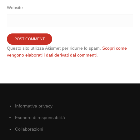
Website
Questo sito utilizza Akismet per ridurre lo spam.
Scopri come
vengono elaborati i dati derivati dai commenti
.
Informativa privacy
Esonero di responsabilità
Collaborazioni