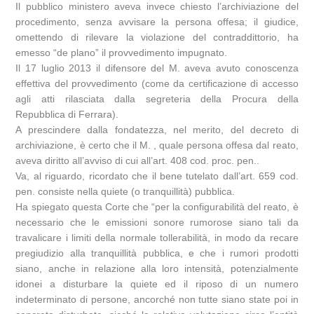
Il pubblico ministero aveva invece chiesto l’archiviazione del
procedimento, senza avvisare la persona offesa; il giudice,
omettendo di rilevare la violazione del contraddittorio, ha
emesso “de plano” il provvedimento impugnato.
Il 17 luglio 2013 il difensore del M. aveva avuto conoscenza
effettiva del provvedimento (come da certificazione di accesso
agli atti rilasciata dalla segreteria della Procura della
Repubblica di Ferrara).
A prescindere dalla fondatezza, nel merito, del decreto di
archiviazione, è certo che il M. , quale persona offesa dal reato,
aveva diritto all’avviso di cui all’art. 408 cod. proc. pen..
Va, al riguardo, ricordato che il bene tutelato dall’art. 659 cod.
pen. consiste nella quiete (o tranquillità) pubblica.
Ha spiegato questa Corte che “per la configurabilità del reato, è
necessario che le emissioni sonore rumorose siano tali da
travalicare i limiti della normale tollerabilità, in modo da recare
pregiudizio alla tranquillità pubblica, e che i rumori prodotti
siano, anche in relazione alla loro intensità, potenzialmente
idonei a disturbare la quiete ed il riposo di un numero
indeterminato di persone, ancorché non tutte siano state poi in