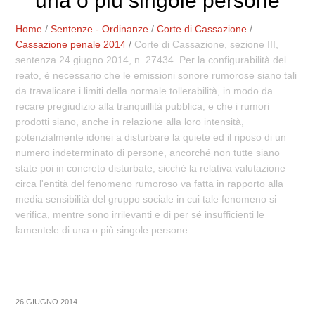
una o più singole persone
Home
/
Sentenze - Ordinanze
/
Corte di Cassazione
/
Cassazione penale 2014
/
Corte di Cassazione, sezione III,
sentenza 24 giugno 2014, n. 27434. Per la configurabilità del
reato, è necessario che le emissioni sonore rumorose siano tali
da travalicare i limiti della normale tollerabilità, in modo da
recare pregiudizio alla tranquillità pubblica, e che i rumori
prodotti siano, anche in relazione alla loro intensità,
potenzialmente idonei a disturbare la quiete ed il riposo di un
numero indeterminato di persone, ancorché non tutte siano
state poi in concreto disturbate, sicché la relativa valutazione
circa l'entità del fenomeno rumoroso va fatta in rapporto alla
media sensibilità del gruppo sociale in cui tale fenomeno si
verifica, mentre sono irrilevanti e di per sé insufficienti le
lamentele di una o più singole persone
26 GIUGNO 2014