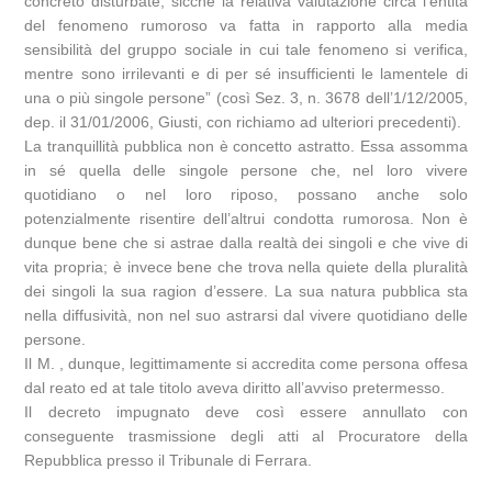
concreto disturbate, sicché la relativa valutazione circa l’entità
del fenomeno rumoroso va fatta in rapporto alla media
sensibilità del gruppo sociale in cui tale fenomeno si verifica,
mentre sono irrilevanti e di per sé insufficienti le lamentele di
una o più singole persone” (così Sez. 3, n. 3678 dell’1/12/2005,
dep. il 31/01/2006, Giusti, con richiamo ad ulteriori precedenti).
La tranquillità pubblica non è concetto astratto. Essa assomma
in sé quella delle singole persone che, nel loro vivere
quotidiano o nel loro riposo, possano anche solo
potenzialmente risentire dell’altrui condotta rumorosa. Non è
dunque bene che si astrae dalla realtà dei singoli e che vive di
vita propria; è invece bene che trova nella quiete della pluralità
dei singoli la sua ragion d’essere. La sua natura pubblica sta
nella diffusività, non nel suo astrarsi dal vivere quotidiano delle
persone.
Il M. , dunque, legittimamente si accredita come persona offesa
dal reato ed at tale titolo aveva diritto all’avviso pretermesso.
Il decreto impugnato deve così essere annullato con
conseguente trasmissione degli atti al Procuratore della
Repubblica presso il Tribunale di Ferrara.