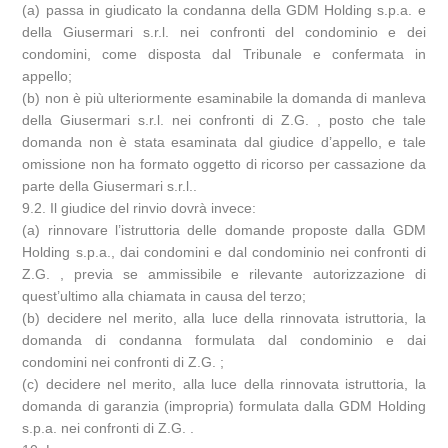
(a) passa in giudicato la condanna della GDM Holding s.p.a. e
della Giusermari s.r.l. nei confronti del condominio e dei
condomini, come disposta dal Tribunale e confermata in
appello;
(b) non è più ulteriormente esaminabile la domanda di manleva
della Giusermari s.r.l. nei confronti di Z.G. , posto che tale
domanda non è stata esaminata dal giudice d’appello, e tale
omissione non ha formato oggetto di ricorso per cassazione da
parte della Giusermari s.r.l..
9.2. Il giudice del rinvio dovrà invece:
(a) rinnovare l’istruttoria delle domande proposte dalla GDM
Holding s.p.a., dai condomini e dal condominio nei confronti di
Z.G. , previa se ammissibile e rilevante autorizzazione di
quest’ultimo alla chiamata in causa del terzo;
(b) decidere nel merito, alla luce della rinnovata istruttoria, la
domanda di condanna formulata dal condominio e dai
condomini nei confronti di Z.G. ;
(c) decidere nel merito, alla luce della rinnovata istruttoria, la
domanda di garanzia (impropria) formulata dalla GDM Holding
s.p.a. nei confronti di Z.G. .