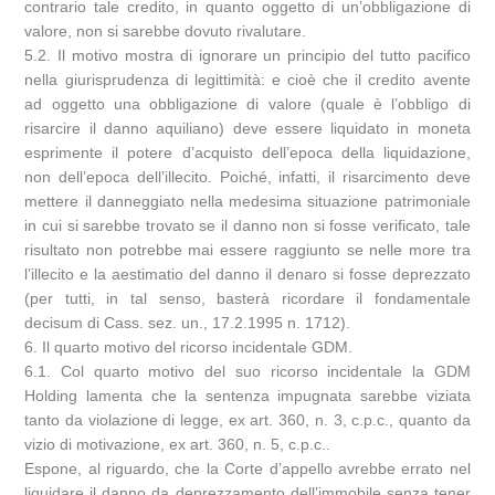
contrario tale credito, in quanto oggetto di un’obbligazione di
valore, non si sarebbe dovuto rivalutare.
5.2. Il motivo mostra di ignorare un principio del tutto pacifico
nella giurisprudenza di legittimità: e cioè che il credito avente
ad oggetto una obbligazione di valore (quale è l’obbligo di
risarcire il danno aquiliano) deve essere liquidato in moneta
esprimente il potere d’acquisto dell’epoca della liquidazione,
non dell’epoca dell’illecito. Poiché, infatti, il risarcimento deve
mettere il danneggiato nella medesima situazione patrimoniale
in cui si sarebbe trovato se il danno non si fosse verificato, tale
risultato non potrebbe mai essere raggiunto se nelle more tra
l’illecito e la aestimatio del danno il denaro si fosse deprezzato
(per tutti, in tal senso, basterà ricordare il fondamentale
decisum di Cass. sez. un., 17.2.1995 n. 1712).
6. Il quarto motivo del ricorso incidentale GDM.
6.1. Col quarto motivo del suo ricorso incidentale la GDM
Holding lamenta che la sentenza impugnata sarebbe viziata
tanto da violazione di legge, ex art. 360, n. 3, c.p.c., quanto da
vizio di motivazione, ex art. 360, n. 5, c.p.c..
Espone, al riguardo, che la Corte d’appello avrebbe errato nel
liquidare il danno da deprezzamento dell’immobile senza tener