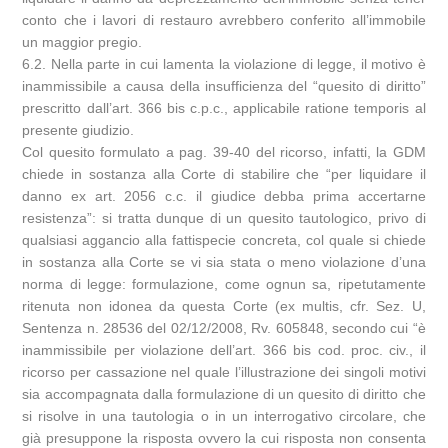
conto che i lavori di restauro avrebbero conferito all’immobile
un maggior pregio.
6.2. Nella parte in cui lamenta la violazione di legge, il motivo è
inammissibile a causa della insufficienza del “quesito di diritto”
prescritto dall’art. 366 bis c.p.c., applicabile ratione temporis al
presente giudizio.
Col quesito formulato a pag. 39-40 del ricorso, infatti, la GDM
chiede in sostanza alla Corte di stabilire che “per liquidare il
danno ex art. 2056 c.c. il giudice debba prima accertarne
resistenza”: si tratta dunque di un quesito tautologico, privo di
qualsiasi aggancio alla fattispecie concreta, col quale si chiede
in sostanza alla Corte se vi sia stata o meno violazione d’una
norma di legge: formulazione, come ognun sa, ripetutamente
ritenuta non idonea da questa Corte (ex multis, cfr. Sez. U,
Sentenza n. 28536 del 02/12/2008, Rv. 605848, secondo cui “è
inammissibile per violazione dell’art. 366 bis cod. proc. civ., il
ricorso per cassazione nel quale l’illustrazione dei singoli motivi
sia accompagnata dalla formulazione di un quesito di diritto che
si risolve in una tautologia o in un interrogativo circolare, che
già presuppone la risposta ovvero la cui risposta non consenta