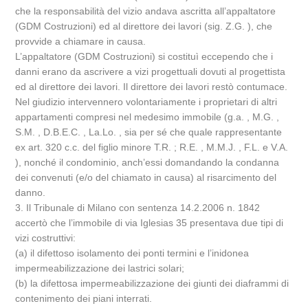
che la responsabilità del vizio andava ascritta all’appaltatore
(GDM Costruzioni) ed al direttore dei lavori (sig. Z.G. ), che
provvide a chiamare in causa.
L’appaltatore (GDM Costruzioni) si costituì eccependo che i
danni erano da ascrivere a vizi progettuali dovuti al progettista
ed al direttore dei lavori. Il direttore dei lavori restò contumace.
Nel giudizio intervennero volontariamente i proprietari di altri
appartamenti compresi nel medesimo immobile (g.a. , M.G. ,
S.M. , D.B.E.C. , La.Lo. , sia per sé che quale rappresentante
ex art. 320 c.c. del figlio minore T.R. ; R.E. , M.M.J. , F.L. e V.A.
), nonché il condominio, anch’essi domandando la condanna
dei convenuti (e/o del chiamato in causa) al risarcimento del
danno.
3. Il Tribunale di Milano con sentenza 14.2.2006 n. 1842
accertò che l’immobile di via Iglesias 35 presentava due tipi di
vizi costruttivi:
(a) il difettoso isolamento dei ponti termini e l’inidonea
impermeabilizzazione dei lastrici solari;
(b) la difettosa impermeabilizzazione dei giunti dei diaframmi di
contenimento dei piani interrati.