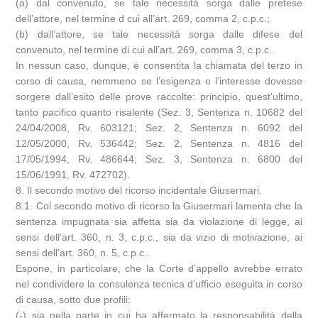
(a) dal convenuto, se tale necessità sorga dalle pretese
dell’attore, nel termine d cui all’art. 269, comma 2, c.p.c.;
(b) dall’attore, se tale necessità sorga dalle difese del
convenuto, nel termine di cui all’art. 269, comma 3, c.p.c..
In nessun caso, dunque, è consentita la chiamata del terzo in
corso di causa, nemmeno se l’esigenza o l’interesse dovesse
sorgere dall’esito delle prove raccolte: principio, quest’ultimo,
tanto pacifico quanto risalente (Sez. 3, Sentenza n. 10682 del
24/04/2008, Rv. 603121; Sez. 2, Sentenza n. 6092 del
12/05/2000, Rv. 536442; Sez. 2, Sentenza n. 4816 del
17/05/1994, Rv. 486644; Sez. 3, Sentenza n. 6800 del
15/06/1991, Rv. 472702).
8. Il secondo motivo del ricorso incidentale Giusermari.
8.1. Col secondo motivo di ricorso la Giusermari lamenta che la
sentenza impugnata sia affetta sia da violazione di legge, ai
sensi dell’art. 360, n. 3, c.p.c., sia da vizio di motivazione, ai
sensi dell’art. 360, n. 5, c.p.c..
Espone, in particolare, che la Corte d’appello avrebbe errato
nel condividere la consulenza tecnica d’ufficio eseguita in corso
di causa, sotto due profili:
(-) sia nella parte in cui ha affermato la responsabilità della