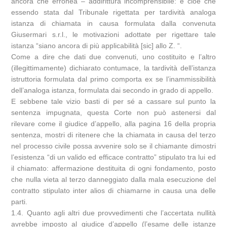
ancora che erronea – addirittura incomprensibile: e cioè che
essendo stata dal Tribunale rigettata per tardività analoga
istanza di chiamata in causa formulata dalla convenuta
Giusermari s.r.l., le motivazioni adottate per rigettare tale
istanza “siano ancora di più applicabilità [sic] allo Z. “.
Come a dire che dati due convenuti, uno costituito e l’altro
(illegittimamente) dichiarato contumace, la tardività dell’istanza
istruttoria formulata dal primo comporta ex se l’inammissibilità
dell’analoga istanza, formulata dai secondo in grado di appello.
E sebbene tale vizio basti di per sé a cassare sul punto la
sentenza impugnata, questa Corte non può astenersi dal
rilevare come il giudice d’appello, alla pagina 16 della propria
sentenza, mostri di ritenere che la chiamata in causa del terzo
nel processo civile possa avvenire solo se il chiamante dimostri
l’esistenza “di un valido ed efficace contratto” stipulato tra lui ed
il chiamato: affermazione destituita di ogni fondamento, posto
che nulla vieta al terzo danneggiato dalla mala esecuzione del
contratto stipulato inter alios di chiamarne in causa una delle
parti.
1.4. Quanto agli altri due provvedimenti che l’accertata nullità
avrebbe imposto al giudice d’appello (l’esame delle istanze