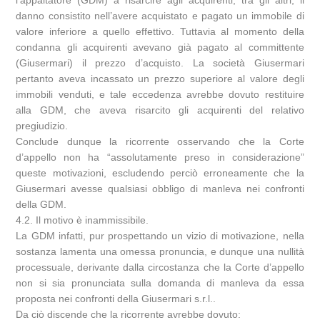
danno consistito nell’avere acquistato e pagato un immobile di
valore inferiore a quello effettivo. Tuttavia al momento della
condanna gli acquirenti avevano già pagato al committente
(Giusermari) il prezzo d’acquisto. La società Giusermari
pertanto aveva incassato un prezzo superiore al valore degli
immobili venduti, e tale eccedenza avrebbe dovuto restituire
alla GDM, che aveva risarcito gli acquirenti del relativo
pregiudizio.
Conclude dunque la ricorrente osservando che la Corte
d’appello non ha “assolutamente preso in considerazione”
queste motivazioni, escludendo perciò erroneamente che la
Giusermari avesse qualsiasi obbligo di manleva nei confronti
della GDM.
4.2. Il motivo è inammissibile.
La GDM infatti, pur prospettando un vizio di motivazione, nella
sostanza lamenta una omessa pronuncia, e dunque una nullità
processuale, derivante dalla circostanza che la Corte d’appello
non si sia pronunciata sulla domanda di manleva da essa
proposta nei confronti della Giusermari s.r.l..
Da ciò discende che la ricorrente avrebbe dovuto: