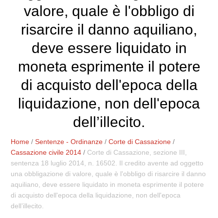
valore, quale è l'obbligo di
risarcire il danno aquiliano,
deve essere liquidato in
moneta esprimente il potere
di acquisto dell'epoca della
liquidazione, non dell'epoca
dell’illecito.
Home
/
Sentenze - Ordinanze
/
Corte di Cassazione
/
Cassazione civile 2014
/
Corte di Cassazione, sezione III,
sentenza 18 luglio 2014, n. 16502. Il credito avente ad oggetto
una obbligazione di valore, quale è l'obbligo di risarcire il danno
aquiliano, deve essere liquidato in moneta esprimente il potere
di acquisto dell'epoca della liquidazione, non dell'epoca
dell’illecito.