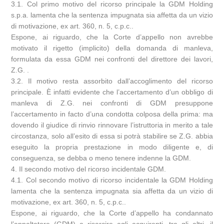
3.1. Col primo motivo del ricorso principale la GDM Holding
s.p.a. lamenta che la sentenza impugnata sia affetta da un vizio
di motivazione, ex art. 360, n. 5, c.p.c..
Espone, ai riguardo, che la Corte d’appello non avrebbe
motivato il rigetto (implicito) della domanda di manleva,
formulata da essa GDM nei confronti del direttore dei lavori,
Z.G. .
3.2. Il motivo resta assorbito dall’accoglimento del ricorso
principale. È infatti evidente che l’accertamento d’un obbligo di
manleva di Z.G. nei confronti di GDM presuppone
l’accertamento in facto d’una condotta colposa della prima: ma
dovendo il giudice di rinvio rinnovare l’istruttoria in merito a tale
circostanza, solo all’esito di essa si potrà stabilire se Z.G. abbia
eseguito la propria prestazione in modo diligente e, di
conseguenza, se debba o meno tenere indenne la GDM.
4. Il secondo motivo del ricorso incidentale GDM.
4.1. Col secondo motivo di ricorso incidentale la GDM Holding
lamenta che la sentenza impugnata sia affetta da un vizio di
motivazione, ex art. 360, n. 5, c.p.c..
Espone, ai riguardo, che la Corte d’appello ha condannato
l’appaltatore (GDM) a risarcire agli acquirenti, tra gli altri, il