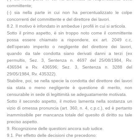
committente;
(-) sia nella parte in cui non ha percentualizzato le colpe
concorrenti del committente e del direttore dei lavori.
8.2. Il motivo è infondato in ambedue i profili in cui si articola.
Sotto il primo aspetto, è sin troppo noto come il committente
possa essere chiamato a rispondere, ex art. 2049 c.c,
dell’operato imperito o negligente del direttore dei lavori,
quando da tale condotta siano derivati danni a terzi (ex
permultis, Sez. 3, Sentenza n. 4697 del 25/08/1984, Rv.
436594 e Rv. 436596; Sez. 3, Sentenza n. 3288 del
29/05/1984, Rv. 435322).
Stabilire, poi, se nella specie la condotta del direttore dei lavori
sia stata o meno negligente è questione di merito, non
censurabile in sede di legittimità se adeguatamente motivata.
Sotto il secondo aspetto, il motivo lamenta nella sostanza un
vizio di omessa pronuncia (art. 360, n. 4, c.p.c.), ed è pertanto
inammissibile per mancanza totale del quesito di diritto su tale
preciso aspetto.
9. Ricognizione delle questioni ancora sub iudice.
9.1. Per effetto delle decisioni che precedono: