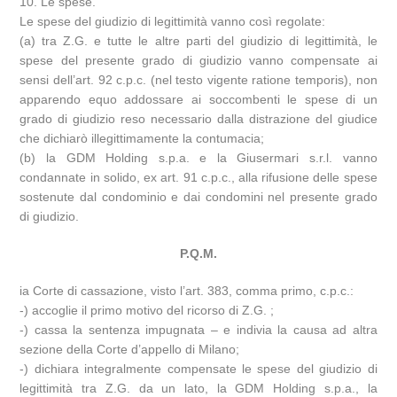
10. Le spese.
Le spese del giudizio di legittimità vanno così regolate:
(a) tra Z.G. e tutte le altre parti del giudizio di legittimità, le
spese del presente grado di giudizio vanno compensate ai
sensi dell’art. 92 c.p.c. (nel testo vigente ratione temporis), non
apparendo equo addossare ai soccombenti le spese di un
grado di giudizio reso necessario dalla distrazione del giudice
che dichiarò illegittimamente la contumacia;
(b) la GDM Holding s.p.a. e la Giusermari s.r.l. vanno
condannate in solido, ex art. 91 c.p.c., alla rifusione delle spese
sostenute dal condominio e dai condomini nel presente grado
di giudizio.
P.Q.M.
ia Corte di cassazione, visto l’art. 383, comma primo, c.p.c.:
-) accoglie il primo motivo del ricorso di Z.G. ;
-) cassa la sentenza impugnata – e indivia la causa ad altra
sezione della Corte d’appello di Milano;
-) dichiara integralmente compensate le spese del giudizio di
legittimità tra Z.G. da un lato, la GDM Holding s.p.a., la