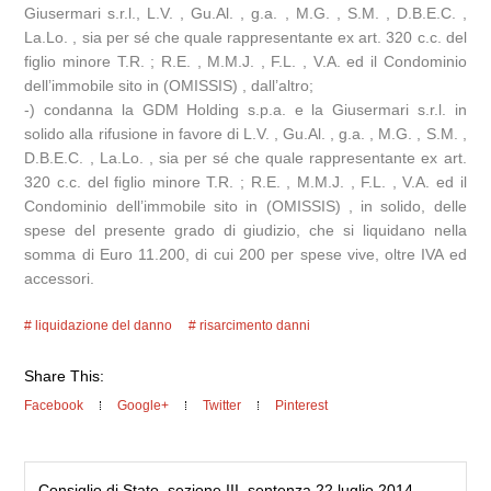
Giusermari s.r.l., L.V. , Gu.Al. , g.a. , M.G. , S.M. , D.B.E.C. ,
La.Lo. , sia per sé che quale rappresentante ex art. 320 c.c. del
figlio minore T.R. ; R.E. , M.M.J. , F.L. , V.A. ed il Condominio
dell’immobile sito in (OMISSIS) , dall’altro;
-) condanna la GDM Holding s.p.a. e la Giusermari s.r.l. in
solido alla rifusione in favore di L.V. , Gu.Al. , g.a. , M.G. , S.M. ,
D.B.E.C. , La.Lo. , sia per sé che quale rappresentante ex art.
320 c.c. del figlio minore T.R. ; R.E. , M.M.J. , F.L. , V.A. ed il
Condominio dell’immobile sito in (OMISSIS) , in solido, delle
spese del presente grado di giudizio, che si liquidano nella
somma di Euro 11.200, di cui 200 per spese vive, oltre IVA ed
accessori.
liquidazione del danno
risarcimento danni
Share This:
Facebook
Google+
Twitter
Pinterest
Consiglio di Stato, sezione III, sentenza 22 luglio 2014,