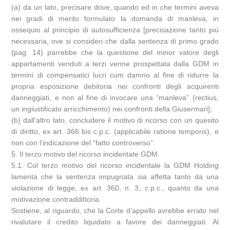
(a) da un lato, precisare dove, quando ed in che termini aveva
nei gradi di merito formulato la domanda di manleva, in
ossequio al principio di autosufficienza [precisazione tanto più
necessaria, ove si consideri che dalla sentenza di primo grado
(pag. 14) parrebbe che la questione del minor valore degli
appartamenti venduti a terzi venne prospettata dalla GDM in
termini di compensatici lucri cum damno al fine di ridurre la
propria esposizione debitoria nei confronti degli acquirenti
danneggiati, e non al fine di invocare una “manleva” (rectius,
un ingiustificato arricchimento) nei confronti della Giusermari];
(b) dall’altro lato, concludere il motivo di ricorso con un quesito
di diritto, ex art. 366 bis c.p.c. (applicabile ratione temporis), e
non con l’indicazione del “fatto controverso”.
5. Il terzo motivo del ricorso incidentate GDM.
5.1. Col terzo motivo del ricorso incidentale la GDM Holding
lamenta che la sentenza impugnata sia affetta tanto da una
violazione di legge, ex art. 360, n. 3, c.p.c., quanto da una
motivazione contraddittoria.
Sostiene, al riguardo, che la Corte d’appello avrebbe errato nel
rivalutare il credito liquidato a favore dei danneggiati. Al