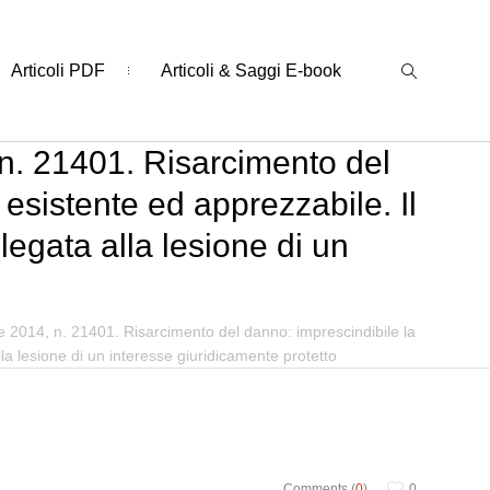
Articoli PDF
Articoli & Saggi E-book
 n. 21401. Risarcimento del
esistente ed apprezzabile. Il
legata alla lesione di un
e 2014, n. 21401. Risarcimento del danno: imprescindibile la
la lesione di un interesse giuridicamente protetto
Comments (
0
)
0