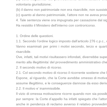
volontaria giurisdizione;
(b) il danno non patrimoniale non era risarcibile, non sussis
(c) quanto al danno patrimoniale, l’attore non ne aveva provat
4. Tale sentenza viene ora impugnata per cassazione dal sig.
Ha resistito il Ministero dell’interno con controricorso.
1. Ordine delle questioni.
1.1. Secondo l’ordine logico imposto dall’articolo 276 c.p.c.
Vanno esaminati per primi i motivi secondo, terzo e quarto
risarcibile.
Ove, infatti, tali motivi risultassero infondati, diverrebbe s
merito alla illegittimita’ del provvedimento amministrativo c
2. Il secondo motivo di ricorso.
2.1. Col secondo motivo di ricorso il ricorrente sostiene che 
Espone, al riguardo, che la Corte avrebbe omesso di motivare
assume illegittimo, e le conseguenze dannose da esso derivate,
2.2. Il motivo e’ inammissibile.
Il vizio di omessa motivazione ricorre quando non sia possibil
pur sempre: la Corte d’appello ha infatti spiegato che l’attor
anche in pendenza di reclamo avverso il relativo provvedim