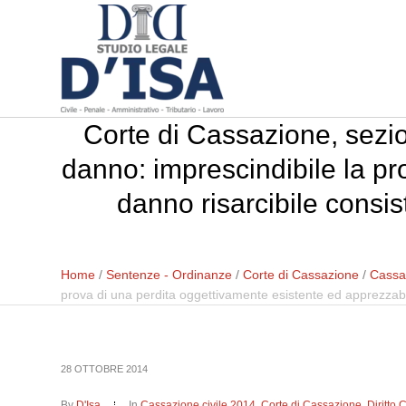
Corte di Cassazione, sezio
danno: imprescindibile la pr
danno risarcibile consis
Home
/
Sentenze - Ordinanze
/
Corte di Cassazione
/
Cassaz
prova di una perdita oggettivamente esistente ed apprezzabile
28 OTTOBRE 2014
By
D'Isa
In
Cassazione civile 2014
,
Corte di Cassazione
,
Diritto 