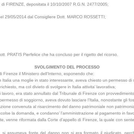
di FIRENZE, depositata il 10/10/2007 R.G.N. 2477/2005;
za del 29/05/2014 dal Consigliere Dott. MARCO ROSSETTI;
tt. PRATIS Pierfelice che ha concluso per il rigetto del ricorso.
SVOLGIMENTO DEL PROCESSO
i Firenze il Ministero dell’Interno, esponendo che:
n Italia una moglie in stato interessante, aveva chiesto un permesso d
ichiesto, ma col divieto di svolgere in Italia attivita’ lavorativa;
 di lavoro, era stato annullato dal Tribunale di Firenze con provvediment
l permesso di soggiorno, aveva dovuto lasciare l’Italia, nonostante gli fos
ione convenuta al risarcimento del danno patrimoniale non patrimoniale
accolse la domanda, e condanno’ l’amministrazione al pagamento in fav
, venne riformata dalla Corte d’appello di Firenze, la quale con sente
 che si assumeva fonte del danno non si era formato il giudicato, pe