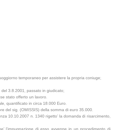
i soggiorno temporaneo per assistere la propria coniuge;
o del 3.8.2001, passato in giudicato;
se stato offerto un lavoro.
, quantificato in circa 18.000 Euro.
ore del sig. (OMISSIS) della somma di euro 35.000.
nza 10.10.2007 n. 1340 rigetto’ la domanda di risarcimento,
rche’ l’impugnazione di esso avvenne in un procedimento di