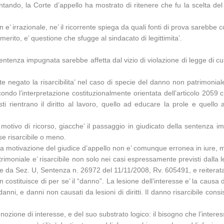
ando, la Corte d’appello ha mostrato di ritenere che fu la scelta del ri
 irrazionale, ne’ il ricorrente spiega da quali fonti di prova sarebbe c
merito, e’ questione che sfugge al sindacato di legittimita’.
entenza impugnata sarebbe affetta dal vizio di violazione di legge di cui 
negato la risarcibilita’ nel caso di specie del danno non patrimoniale
econdo l’interpretazione costituzionalmente orientata dell’articolo 2059 c.c
i rientrano il diritto al lavoro, quello ad educare la prole e quello alla
do motivo di ricorso, giacche’ il passaggio in giudicato della sentenza
sse risarcibile o meno.
e la motivazione del giudice d’appello non e’ comunque erronea in iure, 
moniale e’ risarcibile non solo nei casi espressamente previsti dalla legg
nque da Sez. U, Sentenza n. 26972 del 11/11/2008, Rv. 605491, e reiterat
 costituisce di per se’ il “danno”. La lesione dell’interesse e’ la causa
danni, e danni non causati da lesioni di diritti. Il danno risarcibile con
 nozione di interesse, e del suo substrato logico: il bisogno che l’interes