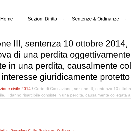
Home
Sezioni Diritto
Sentenze & Ordinanze
ne III, sentenza 10 ottobre 2014,
ova di una perdita oggettivamente 
te in una perdita, causalmente col
interesse giuridicamente protetto
ione civile 2014
/
Corte di Cassazione, sezione III, sentenza 10 ottobr
. Il danno risarcibile consiste in una perdita, causalmente collegata al
Civile e Procedura Civile
,
Sentenze - Ordinanze