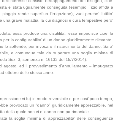
e dell’interesse consiste nell’appagamento del bisogno, cioe’
questa e’ stata ugualmente conseguita (esempio: Tizio affida a
ioggia rende superflua l’irrigazione); vuoi perche’ l’utilita’
e una grave malattia, la cui diagnosi e cura tempestive pero’
oduta, essa produce una disutilita’: essa impedisce cioe’ la
a per la configurabilita’ di un danno giuridicamente rilevante.
he lo sottende, per invocare il risarcimento del danno. Sara’
zzabile, e comunque tale da superare una soglia minima di
 veda Sez. 3, sentenza n. 16133 del 15/7/2014).
o ad agosto, ed il provvedimento d’annullamento – impugnato
 ad ottobre dello stesso anno.
 compressione vi fu) in modo reversibile e per cosi’ poco tempo,
vrebbe provocato un “danno” giuridicamente apprezzabile, nel
otto della quale non vi e’ danno non patrimoniale.
ata la soglia minima di apprezzabilita’ delle conseguenze