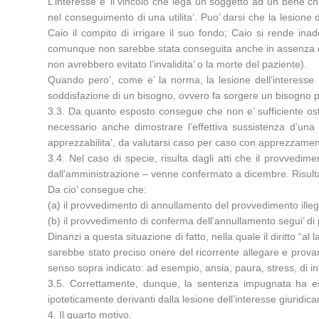
L’interesse e’ il vincolo che lega un soggetto ad un bene ch
nel conseguimento di una utilita’. Puo’ darsi che la lesione 
Caio il compito di irrigare il suo fondo; Caio si rende inade
comunque non sarebbe stata conseguita anche in assenza della
non avrebbero evitato l’invalidita’ o la morte del paziente).
Quando pero’, come e’ la norma, la lesione dell’interesse i
soddisfazione di un bisogno, ovvero fa sorgere un bisogno per 
3.3. Da quanto esposto consegue che non e’ sufficiente osten
necessario anche dimostrare l’effettiva sussistenza d’un
apprezzabilita’, da valutarsi caso per caso con apprezzament
3.4. Nel caso di specie, risulta dagli atti che il provved
dall’amministrazione – venne confermato a dicembre. Risulta, 
Da cio’ consegue che:
(a) il provvedimento di annullamento del provvedimento illegit
(b) il provvedimento di conferma dell’annullamento segui’ di p
Dinanzi a questa situazione di fatto, nella quale il diritto “a
sarebbe stato preciso onere del ricorrente allegare e prova
senso sopra indicato: ad esempio, ansia, paura, stress, di int
3.5. Correttamente, dunque, la sentenza impugnata ha esc
ipoteticamente derivanti dalla lesione dell’interesse giuridic
4. Il quarto motivo.