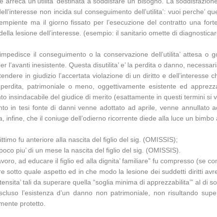
e arreca un’utilita’ destinata a soddisfare un bisogno. La soddisfazion
dell’interesse non incida sul conseguimento dell’utilita’: vuoi perche’ 
mpiente ma il giorno fissato per l’esecuzione del contratto una forte p
 lesione dell’interesse. (esempio: il sanitario omette di diagnosticar
mpedisce il conseguimento o la conservazione dell’utilita’ attesa o g
l’avanti inesistente. Questa disutilita’ e’ la perdita o danno, necessari
dere in giudizio l’accertata violazione di un diritto e dell’interesse c
a perdita, patrimoniale o meno, oggettivamente esistente ed appre
o insindacabile del giudice di merito (esattamente in questi termini si
imento in tesi fonte di danni venne adottato ad aprile, venne annullat
infine, che il coniuge dell’odierno ricorrente diede alla luce un bimbo
timo fu anteriore alla nascita del figlio del sig. (OMISSIS);
oco piu’ di un mese la nascita del figlio del sig. (OMISSIS).
l lavoro, ad educare il figlio ed alla dignita’ familiare” fu compresso (se
re sotto quale aspetto ed in che modo la lesione dei suddetti diritti a
ensita’ tali da superare quella “soglia minima di apprezzabilita’” al di s
luso l’esistenza d’un danno non patrimoniale, non risultando super
amente protetto.