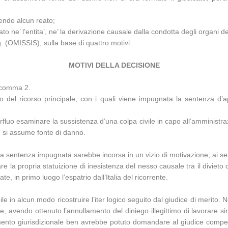
tendo alcun reato;
o ne’ l’entita’, ne’ la derivazione causale dalla condotta degli organi d
 (OMISSIS), sulla base di quattro motivi.
MOTIVI DELLA DECISIONE
, comma 2.
 del ricorso principale, con i quali viene impugnata la sentenza d’a
uperfluo esaminare la sussistenza d’una colpa civile in capo all’amminis
he si assume fonte di danno.
la sentenza impugnata sarebbe incorsa in un vizio di motivazione, ai sensi
 la propria statuizione di inesistenza del nesso causale tra il divieto
 in primo luogo l’espatrio dall’Italia del ricorrente.
e in alcun modo ricostruire l’iter logico seguito dal giudice di merito.
e, avendo ottenuto l’annullamento del diniego illegittimo di lavorare sin
ento giurisdizionale ben avrebbe potuto domandare al giudice compete