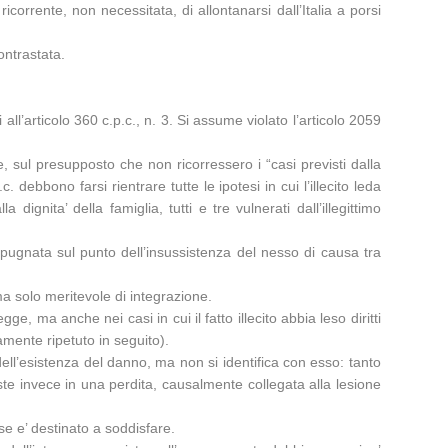
corrente, non necessitata, di allontanarsi dall’Italia a porsi
ontrastata.
all’articolo 360 c.p.c., n. 3. Si assume violato l’articolo 2059
, sul presupposto che non ricorressero i “casi previsti dalla
. debbono farsi rientrare tutte le ipotesi in cui l’illecito leda
 dignita’ della famiglia, tutti e tre vulnerati dall’illegittimo
 impugnata sul punto dell’insussistenza del nesso di causa tra
ma solo meritevole di integrazione.
e, ma anche nei casi in cui il fatto illecito abbia leso diritti
amente ripetuto in seguito).
 dell’esistenza del danno, ma non si identifica con esso: tanto
siste invece in una perdita, causalmente collegata alla lesione
se e’ destinato a soddisfare.