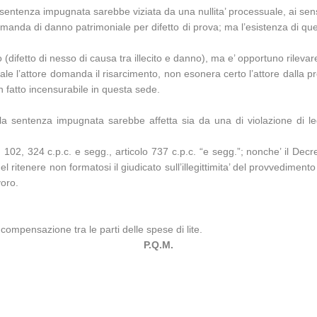
 sentenza impugnata sarebbe viziata da una nullita’ processuale, ai sensi 
omanda di danno patrimoniale per difetto di prova; ma l’esistenza di qu
 (difetto di nesso di causa tra illecito e danno), ma e’ opportuno rileva
 quale l’attore domanda il risarcimento, non esonera certo l’attore dalla
in fatto incensurabile in questa sede.
la sentenza impugnata sarebbe affetta sia da una di violazione di legg
01, 102, 324 c.p.c. e segg., articolo 737 c.p.c. “e segg.”; nonche’ il De
l ritenere non formatosi il giudicato sull’illegittimita’ del provvedimen
voro.
 compensazione tra le parti delle spese di lite.
P.Q.M.