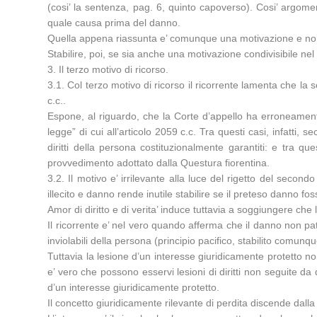
(cosi’ la sentenza, pag. 6, quinto capoverso). Cosi’ argoment
quale causa prima del danno.
Quella appena riassunta e’ comunque una motivazione e non e’
Stabilire, poi, se sia anche una motivazione condivisibile nel 
3. Il terzo motivo di ricorso.
3.1. Col terzo motivo di ricorso il ricorrente lamenta che la s
c.c..
Espone, al riguardo, che la Corte d’appello ha erroneamente 
legge” di cui all’articolo 2059 c.c. Tra questi casi, infatti, s
diritti della persona costituzionalmente garantiti: e tra quest
provvedimento adottato dalla Questura fiorentina.
3.2. Il motivo e’ irrilevante alla luce del rigetto del secon
illecito e danno rende inutile stabilire se il preteso danno fo
Amor di diritto e di verita’ induce tuttavia a soggiungere ch
Il ricorrente e’ nel vero quando afferma che il danno non patri
inviolabili della persona (principio pacifico, stabilito comu
Tuttavia la lesione d’un interesse giuridicamente protetto non
e’ vero che possono esservi lesioni di diritti non seguite da 
d’un interesse giuridicamente protetto.
Il concetto giuridicamente rilevante di perdita discende dalla