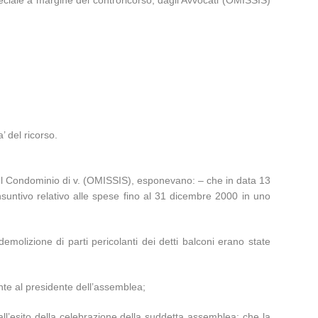
iale a margine del controricorso, dagli Avvocati (OMISSIS)
’ del ricorso.
del Condominio di v. (OMISSIS), esponevano: – che in data 13
nsuntivo relativo alle spese fino al 31 dicembre 2000 in uno
demolizione di parti pericolanti dei detti balconi erano state
ente al presidente dell’assemblea;
all’esito della celebrazione della suddetta assemblea; che la