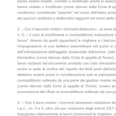
possa essere redatto, corretto o modificato anche in assenza 
hanno redatto o modificato (come ritenuto dalla Corte di app
condomino considerato “assente” nel corso dell’intero proced
dei quorum costitutivi e deliberativi raggiunti nel corso dell
2. – Con il secondo motivo i ricorrenti deducono – ai sensi dell’
n. 5, – il vizio di insufficiente e contraddittoria motivazio
lavoro” diverso da quelli riguardanti le ringhiere e i balconi
l’impugnazione di una delibera assembleare nel punto in cui
dell’individuazione dell’oggetto sostanziale dell’azione, tut
introduttivo (come ritenuto dalla Corte di appello di Torino)
lavori risultanti dal documento prodotto con l’atto introduttiv
anche in sede di verifica del rispetto dei limiti posti dall’a
debbano essere prese in considerazione solo le espressioni us
contraddittorio sollevato da una parte del giudizio rivesta ri
(cerne ritenuto dalla Corte di appello di Torino), ovvero se 
enunciazione del rifiuto al contraddittorio sollevato da una pa
3. – Con il terzo motivo i ricorrenti lamentano violazione deg
c.p.c., nn. 3 e 5, oltre che per violazione degli articoli 111
impugnata relativamente ai lavori concernenti le ringhiere, pe