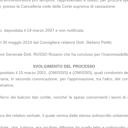
amministratore pro tempore, rappresentato e difeso, per procura spec
 presso la Cancelleria civile della Corte suprema di cassazione;
o, depositata il 19 marzo 2007 e non notificata;
el 30 maggio 2014 dal Consigliere relatore Dott. Stefano Petitti;
tore Generale Dott. RUSSO Rosario che ha concluso per l’inammissibilita
SVOLGIMENTO DEL PROCESSO
e depositato il 15 marzo 2001, (OMISSIS) e (OMISSIS), quali condomini 
naria, in secondo convocazione, per l’approvazione, tra l’altro, del co
stratore;
ferro dei balconi lato cortile, nonche’ le spese concernenti i lavori di 
a del relativo verbale, il quale veniva dalla stessa sottoscritto unitam
e, che, tuttavia, era risultato difforme da quello letto e sottoscritto 