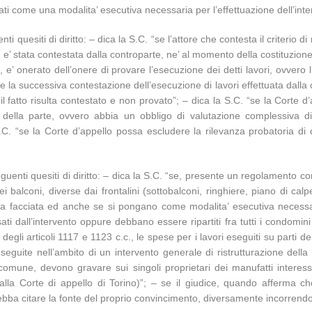
ati come una modalita’ esecutiva necessaria per l’effettuazione dell’i
ti quesiti di diritto: – dica la S.C. “se l’attore che contesta il criterio di
e’ stata contestata dalla controparte, ne’ al momento della costituzione
, e’ onerato dell’onere di provare l’esecuzione dei detti lavori, ovvero 
se la successiva contestazione dell’esecuzione di lavori effettuata dalla
 fatto risulta contestato e non provato”; – dica la S.C. “se la Corte d’
 della parte, ovvero abbia un obbligo di valutazione complessiva di 
C. “se la Corte d’appello possa escludere la rilevanza probatoria di 
eguenti quesiti di diritto: – dica la S.C. “se, presente un regolamento c
ei balconi, diverse dai frontalini (sottobalconi, ringhiere, piano di cal
ella facciata ed anche se si pongano come modalita’ esecutiva necessa
ati dall’intervento oppure debbano essere ripartiti fra tutti i condomini
egli articoli 1117 e 1123 c.c., le spese per i lavori eseguiti su parti dei
e eseguite nell’ambito di un intervento generale di ristrutturazione de
comune, devono gravare sui singoli proprietari dei manufatti interessat
dalla Corte di appello di Torino)”; – se il giudice, quando afferma c
debba citare la fonte del proprio convincimento, diversamente incorrendo