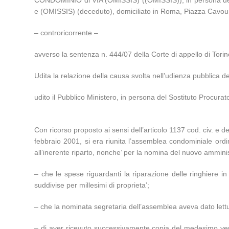
CONDOMINIO di VIA (OMISSIS) ((OMISSIS)), in persona dell’
e (OMISSIS) (deceduto), domiciliato in Roma, Piazza Cavour,
– controricorrente –
avverso la sentenza n. 444/07 della Corte di appello di Torin
Udita la relazione della causa svolta nell’udienza pubblica d
udito il Pubblico Ministero, in persona del Sostituto Procura
Con ricorso proposto ai sensi dell’articolo 1137 cod. civ. 
febbraio 2001, si era riunita l’assemblea condominiale ordi
all’inerente riparto, nonche’ per la nomina del nuovo ammini
– che le spese riguardanti la riparazione delle ringhiere in 
suddivise per millesimi di proprieta’;
– che la nominata segretaria dell’assemblea aveva dato lettur
– di aver ricevuto successivamente copia del medesimo verbal