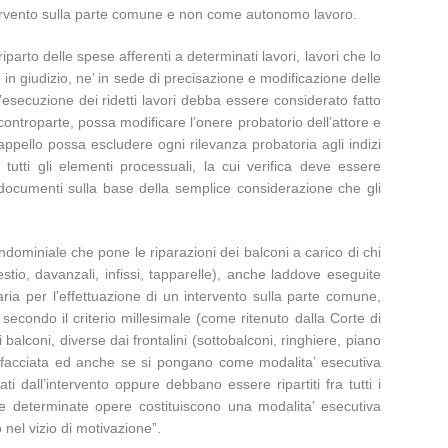
ntervento sulla parte comune e non come autonomo lavoro.
 riparto delle spese afferenti a determinati lavori, lavori che lo
 in giudizio, ne’ in sede di precisazione e modificazione delle
l’esecuzione dei ridetti lavori debba essere considerato fatto
 controparte, possa modificare l’onere probatorio dell’attore e
appello possa escludere ogni rilevanza probatoria agli indizi
tutti gli elementi processuali, la cui verifica deve essere
documenti sulla base della semplice considerazione che gli
ondominiale che pone le riparazioni dei balconi a carico di chi
pestio, davanzali, infissi, tapparelle), anche laddove eseguite
ria per l’effettuazione di un intervento sulla parte comune,
 secondo il criterio millesimale (come ritenuto dalla Corte di
 balconi, diverse dai frontalini (sottobalconi, ringhiere, piano
lla facciata ed anche se si pongano come modalita’ esecutiva
i dall’intervento oppure debbano essere ripartiti fra tutti i
he determinate opere costituiscono una modalita’ esecutiva
 nel vizio di motivazione”.