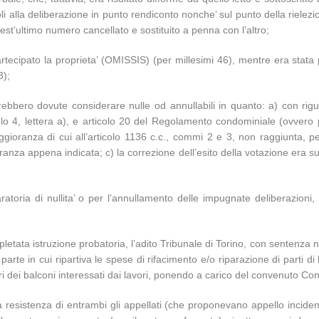
i alla deliberazione in punto rendiconto nonche’ sul punto della rielez
est’ultimo numero cancellato e sostituito a penna con l’altro;
rtecipato la proprieta’ (OMISSIS) (per millesimi 46), mentre era stata
3);
ebbero dovute considerare nulle od annullabili in quanto: a) con rigua
olo 4, lettera a), e articolo 20 del Regolamento condominiale (ovvero 
anza di cui all’articolo 1136 c.c., commi 2 e 3, non raggiunta, pero
za appena indicata; c) la correzione dell’esito della votazione era suc
atoria di nullita’ o per l’annullamento delle impugnate deliberazioni, 
spletata istruzione probatoria, l’adito Tribunale di Torino, con sentenza 
te in cui ripartiva le spese di rifacimento e/o riparazione di parti di bal
tari dei balconi interessati dai lavori, ponendo a carico del convenuto Co
 resistenza di entrambi gli appellati (che proponevano appello incident