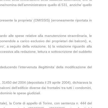
ione/nomina dell’amministratore quello di 531, anziche’ quello
 presente la proprieta’ (OMISSIS) (erroneamente riportata in
rdo alle spese relative alla manutenzione straordinaria, le
ponendole a carico esclusivo dei proprietari dei balconi), e,
’, a seguito della votazione; b) la votazione riguardo alla
cessiva alla redazione, lettura e sottoscrizione del suddetto
deducendo l’intervenuta illegittimita’ della modificazione del
n. 31450 del 2004 (depositata il 29 aprile 2004), dichiarava la
coni dell’edificio diverse dai frontalini tra tutti i condomini,
ndominio le spese giudiziali.
ale), la Corte di appello di Torino, con sentenza n. 444 del