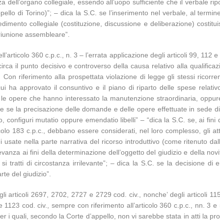
dell’organo collegiale, essendo all’uopo sufficiente che il verbale ripo
ello di Torino)”; – dica la S.C. se l’inserimento nel verbale, al term
imento collegiale (costituzione, discussione e deliberazione) costituis
a riunione assembleare”.
articolo 360 c.p.c., n. 3 – l’errata applicazione degli articoli 99, 112 e 1
ne circa il punto decisivo e controverso della causa relativo alla quali
. Con riferimento alla prospettata violazione di legge gli stessi ricorrent
 ha approvato il consuntivo e il piano di riparto delle spese relativ
te le opere che hanno interessato la manutenzione straordinaria, oppure 
, e se la precisazione delle domande e delle opere effettuate in sede d
o, configuri mutatio oppure emendatio libelli” – “dica la S.C. se, ai fini
rticolo 183 c.p.c., debbano essere considerati, nel loro complesso, gli at
ate nella parte narrativa del ricorso introduttivo (come ritenuto dalla C
levanza ai fini della determinazione dell’oggetto del giudizio e della novi
si tratti di circostanza irrilevante”; – dica la S.C. se la decisione d
rte del giudizio”.
li articoli 2697, 2702, 2727 e 2729 cod. civ., nonche’ degli articoli 115
7 e 1123 cod. civ., sempre con riferimento all’articolo 360 c.p.c., nn. 3
r i quali, secondo la Corte d’appello, non vi sarebbe stata in atti la p