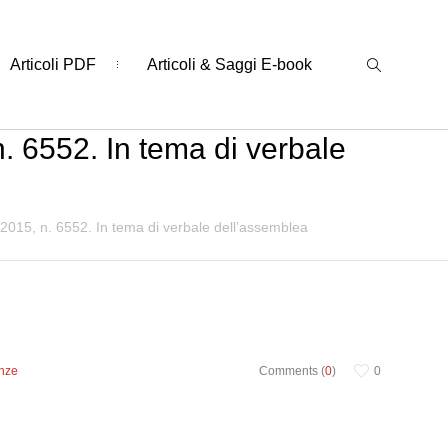
Articoli PDF
Articoli & Saggi E-book
. 6552. In tema di verbale
2015, n. 6552. In tema di verbale dell’assemblea
anze
Comments (
0
)
0