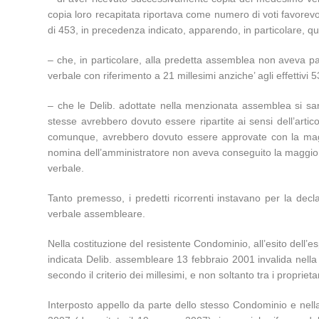
copia loro recapitata riportava come numero di voti favorevol
di 453, in precedenza indicato, apparendo, in particolare, qu
– che, in particolare, alla predetta assemblea non aveva pa
verbale con riferimento a 21 millesimi anziche’ agli effettivi 5
– che le Delib. adottate nella menzionata assemblea si sar
stesse avrebbero dovuto essere ripartite ai sensi dell’artic
comunque, avrebbero dovuto essere approvate con la maggior
nomina dell’amministratore non aveva conseguito la maggioran
verbale.
Tanto premesso, i predetti ricorrenti instavano per la declar
verbale assembleare.
Nella costituzione del resistente Condominio, all’esito dell’e
indicata Delib. assembleare 13 febbraio 2001 invalida nella par
secondo il criterio dei millesimi, e non soltanto tra i proprie
Interposto appello da parte dello stesso Condominio e nella