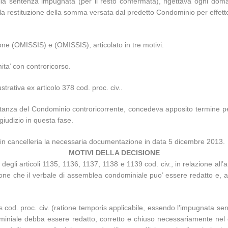
ella sentenza impugnata (per il resto confermata), rigettava ogni d
a restituzione della somma versata dal predetto Condominio per effetto 
e (OMISSIS) e (OMISSIS), articolato in tre motivi.
mita’ con controricorso.
trativa ex articolo 378 cod. proc. civ..
istanza del Condominio controricorrente, concedeva apposito termine p
giudizio in questa fase.
 in cancelleria la necessaria documentazione in data 5 dicembre 2013.
MOTIVI DELLA DECISIONE
degli articoli 1135, 1136, 1137, 1138 e 1139 cod. civ., in relazione all’ar
one che il verbale di assemblea condominiale puo’ essere redatto e, a
bis cod. proc. civ. (ratione temporis applicabile, essendo l’impugnata s
ondominiale debba essere redatto, corretto e chiuso necessariamente ne