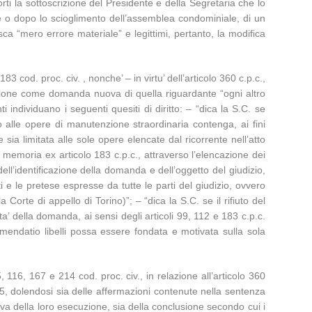
rti la sottoscrizione del Presidente e della Segretaria che lo
ine o dopo lo scioglimento dell’assemblea condominiale, di un
ca “mero errore materiale” e legittimi, pertanto, la modifica
83 cod. proc. civ. , nonche’ – in virtu’ dell’articolo 360 c.p.c.,
ficazione come domanda nuova di quella riguardante “ogni altro
i individuano i seguenti quesiti di diritto: – “dica la S.C. se
o alle opere di manutenzione straordinaria contenga, ai fini
sia limitata alle sole opere elencate dal ricorrente nell’atto
i memoria ex articolo 183 c.p.c., attraverso l’elencazione dei
 dell’identificazione della domanda e dell’oggetto del giudizio,
ti e le pretese espresse da tutte le parti del giudizio, ovvero
orte di appello di Torino)”; – “dica la S.C. se il rifiuto del
ta’ della domanda, ai sensi degli articoli 99, 112 e 183 c.p.c.
i emendatio libelli possa essere fondata e motivata sulla sola
, 116, 167 e 214 cod. proc. civ., in relazione all’articolo 360
 e 5, dolendosi sia delle affermazioni contenute nella sentenza
rova della loro esecuzione, sia della conclusione secondo cui i