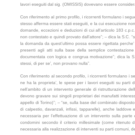
lavori eseguiti dal sig. (OMISSIS) dovevano essere consider
Con riferimento al primo profilo, i ricorrenti formulano i seguen
stesso afferma essere stati eseguiti, e la cui esecuzione non 
domande, eccezioni e deduzioni di cui all’articolo 183 c.p.c.
non contestato e quindi provato dall’attore”; – dica la S.C. “
la domanda da quest’ultimo possa essere rigettata perche’ il
presenti agli atti sulla base della semplice contestazione
documentata con logica e congrua motivazione”; dica la S.
stessi, di per se’, non provano nulla”.
Con riferimento al secondo profilo, i ricorrenti formulano i s
ne ha la proprieta’, le spese per i lavori eseguiti su parti d
nell’ambito di un intervento generale di ristrutturazione d
devono gravare sui singoli proprietari dei manufatti interess
appello di Torino)”; – “se, sulla base del combinato disposto d
di calpestio, davanzali, infissi, tapparelle), anche laddov
necessaria per l’effettuazione di un intervento sulla parte 
condomini secondo il criterio millesimale (come ritenuto 
necessaria alla realizzazione di interventi su parti comuni, 