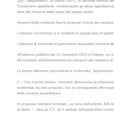
2007 (depositata il 19 marzo 2007), in parziale riforma d
Condominio appellante, condannando gli stessi appellanti all
oltre alla rifusione delle spese del doppio grado.
Avverso detta sentenza hanno proposto ricorso per cassazion
L’intimato Condominio si e’ costituito in questa fase di legitti
I difensori di entrambe le parti hanno depositato memoria illus
All’udienza pubblica del 13 novembre 2013 il Collegio, su 
del mandato all’amministratore pro tempore per resistere al 
Lo stesso difensore provvedeva in conformita’, depositando
1. – Con il primo motivo i ricorrenti denunciano la violazione 
incidentale da essi proposto, con la conseguente affermazi
della riunione assembleare.
In proposito risultano formulati – ai sensi dell’articolo 366-
di diritto: – “dica la S.C. se il verbale dell’assemblea c