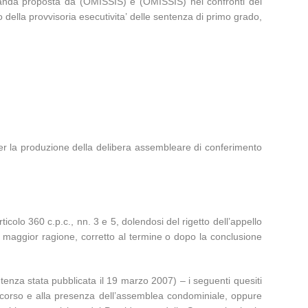
omanda proposta da (OMISSIS) e (OMISSIS) nei confronti del
della provvisoria esecutivita’ delle sentenza di primo grado,
er la produzione della delibera assembleare di conferimento
ticolo 360 c.p.c., nn. 3 e 5, dolendosi del rigetto dell’appello
 maggior ragione, corretto al termine o dopo la conclusione
entenza stata pubblicata il 19 marzo 2007) – i seguenti quesiti
l corso e alla presenza dell’assemblea condominiale, oppure