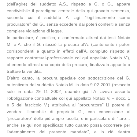
(dell’agire) del suddetto A.S., rispetto a G. o G., appare
condivisibile il paradigma centrale della qui gravata sentenza,
secondo cui il suddetto A. agì “legittimamente come
procuratore” del G., senza eccedere dai poteri conferiti e senza
compiere violazione di legge.
In particolare, è pacifico, e confermato altresì dai testi Notaio
M. e A. che il G. rilasciò la procura al’A. (contenente i poteri
corrispondenti a quanto in effetti dall’A. compiuto rispetto al
rapporto contrattual-professionale col qui appellato Notaio V.),
ottenendo altresì una copia della procura, finalizzata appunto a
trattare la vendita.
D’altro canto, la procura speciale con sottoscrizione del G.
autenticata dal suddetto Notaio M. in data 9 02 2001 (revocata
solo in data 29 11 2002, quando già l’A. aveva assunto
l’obbligazione contrattuale col qui appellato Notaio V. – docc. 1
e 5 del fascicolo V.) attribuiva al “procuratore” i1 potere di
vendere l’immobile di proprietà G., con concessione al
“procuratore” delle più ampie facoltà, e in particolare di “fare…
anche se qui non specificato tutto quanto possa occorrere per
l’adempimento del presente mandato”, e in ciò rientra