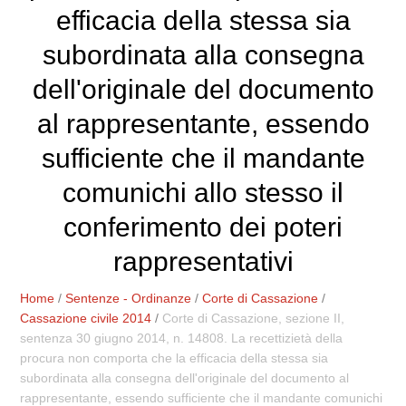
efficacia della stessa sia
subordinata alla consegna
dell'originale del documento
al rappresentante, essendo
sufficiente che il mandante
comunichi allo stesso il
conferimento dei poteri
rappresentativi
Home
/
Sentenze - Ordinanze
/
Corte di Cassazione
/
Cassazione civile 2014
/
Corte di Cassazione, sezione II,
sentenza 30 giugno 2014, n. 14808. La recettizietà della
procura non comporta che la efficacia della stessa sia
subordinata alla consegna dell'originale del documento al
rappresentante, essendo sufficiente che il mandante comunichi