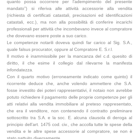
quanto possa occorrere per l’adempimento del presente
mandato”) si riferiva alle attività accessorie alla vendita
(richiesta di certificati catastali, precisazioni ed identificazioni
catastali, ecc.), ma non alla possibilità di conferire incarichi
professionali per attività che incombevano invece al compratore
che dovevano essere poste a suo carico.
Le competenze notarili doveva quindi far carico al Sig. S.A.,
quale falsus procurator, oppure al Compratore E. S.r.l.
Il motivo è inammissibile per la mancanza del c.d. quesito di
diritto, il che esime il collegio dal rilevarne la manifesta
infondatezza.
Con il quarto motivo (erroneamente indicato come quinto) il
ricorrente deduce che, anche volendo ammettere che S.A.
fosse investito dei poteri rappresentativi, il notaio non avrebbe
potuto richiedere il pagamento delle proprie competenze per gli
atti relativi alla vendita immobiliare al preteso rappresentato,
che era il venditore, non contenendo il contratto preliminare
sottoscritto tra S.A. e la soc. E. alcuna clausola di deroga al
principio dell’art. 1475 cod. civ., che accolla tutte le spese della
vendita e le altre spese accessorie al compratore, se non è
stato pattuito diversamente.