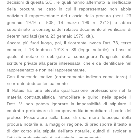
decisioni di questa S.C., le quali hanno affermato la inefficacia
della procura nel caso in cui il rappresentato non abbia
notiziato il rappresentante del rilascio della procura (sent. 23
gennaio 1979 n. 508; 14 marzo 199 n. 2712) o abbia
subordinato la consegna del relativo documento al verificarsi di
determinati fatti (sent. 23 gennaio 1979, cit.).
Ancora più fuori luogo, poi, il ricorrente invoca l’art. 73, terzo
comma, l. 16 febbraio 1913 n. 89 (legge notarile) in base al
quale il notaio è obbligato a consegnare l’originale delle
scritture private alla parte interessata, che è da identificare nel
rappresentato e non nel rappresentante.
Con il secondo motivo (erroneamente indicato come terzo) il
ricorrente deduce testualmente:
Il Notaio ha una elevata qualificazione professionale nel la
materia contrattualistica immobiliare e quindi nella specie il
Dott. V. non poteva ignorare la impossibilità di stipulare il
contratto preliminare di compravendita immobiliare d parte del
preteso Procuratore sulla base di una mera fotocopia della
procura notarile e, a maggior ragione, di predisporre il testo e
di dar corso alla stipula dell’atto notarile, quindi di svolger e
l’attività professionale di cui chiede il pagamento.