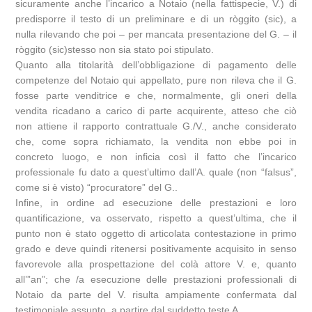
sicuramente anche l’incarico a Notaio (nella fattispecie, V.) di
predisporre il testo di un preliminare e di un ròggito (sic), a
nulla rilevando che poi – per mancata presentazione del G. – il
ròggito (sic)stesso non sia stato poi stipulato.
Quanto alla titolarità dell’obbligazione di pagamento delle
competenze del Notaio qui appellato, pure non rileva che il G.
fosse parte venditrice e che, normalmente, gli oneri della
vendita ricadano a carico di parte acquirente, atteso che ciò
non attiene il rapporto contrattuale G./V., anche considerato
che, come sopra richiamato, la vendita non ebbe poi in
concreto luogo, e non inficia così il fatto che l’incarico
professionale fu dato a quest’ultimo dall’A. quale (non “falsus”,
come si è visto) “procuratore” del G..
Infine, in ordine ad esecuzione delle prestazioni e loro
quantificazione, va osservato, rispetto a quest’ultima, che il
punto non è stato oggetto di articolata contestazione in primo
grado e deve quindi ritenersi positivamente acquisito in senso
favorevole alla prospettazione del colà attore V. e, quanto
all’”an”; che /a esecuzione delle prestazioni professionali di
Notaio da parte del V. risulta ampiamente confermata dal
testimoniale assunto, a partire dal suddetto teste A..