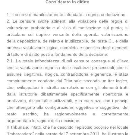
Considerato in diritto
1. Il ricorso è manifestamente infondato in ogni sua deduzione.
2. Le censure svolte attinenti alla violazione delle regole di
valutazione probatoria e al vizio di motivazione sul punto, si
articolano sul duplice versante della operata valorizzazione
della deposizione, de relato e inutilizzabile, del teste C., e della
omessa valutazione logica, completa e specifica degli elementi
di fatto e di diritto posti a fondamento della decisione.
2.1. La totale infondatezza di tali censure consegue al rilievo
che la valutazione organica delle risultanze processuali, che si
assume illegittima, illogica, contraddittoria e generica, è stata
compiutamente condotta dal Tribunale secondo un iter logico,
che, sviluppatosi in stretta correlazione con gli elementi tratti
dalla istruttoria dibattimentale specificamente ripercorsa e
analizzata, disponibili e utilizzabili, e in coerenza con i principi
che attengono alla configurazione, oggettiva e soggettiva, del
reato ascritto, ha ragionevolmente e correttamente
argomentato le ragioni della decisione.
Il Tribunale, infatti, che ha descritto l’episodio occorso nel locale
“Imbarcadero” nella serata del 7 settembre 2011, ha illustrato la