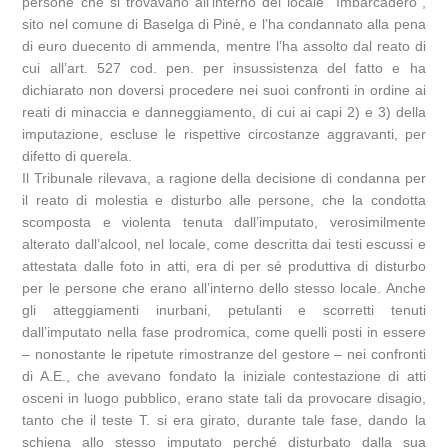
persone che si trovavano all’interno del locale “Imbarcadero”,
sito nel comune di Baselga di Pinè, e l’ha condannato alla pena
di euro duecento di ammenda, mentre l’ha assolto dal reato di
cui all’art. 527 cod. pen. per insussistenza del fatto e ha
dichiarato non doversi procedere nei suoi confronti in ordine ai
reati di minaccia e danneggiamento, di cui ai capi 2) e 3) della
imputazione, escluse le rispettive circostanze aggravanti, per
difetto di querela.
Il Tribunale rilevava, a ragione della decisione di condanna per
il reato di molestia e disturbo alle persone, che la condotta
scomposta e violenta tenuta dall’imputato, verosimilmente
alterato dall’alcool, nel locale, come descritta dai testi escussi e
attestata dalle foto in atti, era di per sé produttiva di disturbo
per le persone che erano all’interno dello stesso locale. Anche
gli atteggiamenti inurbani, petulanti e scorretti tenuti
dall’imputato nella fase prodromica, come quelli posti in essere
– nonostante le ripetute rimostranze del gestore – nei confronti
di A.E., che avevano fondato la iniziale contestazione di atti
osceni in luogo pubblico, erano state tali da provocare disagio,
tanto che il teste T. si era girato, durante tale fase, dando la
schiena allo stesso imputato perché disturbato dalla sua