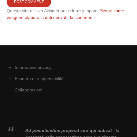
Questo sito utilizza Akismet per ridurre lo spam.
Scopri come
vengono elaborati i dati derivati dai commenti
.
Informativa privacy
Esonero di responsabilità
Collaborazioni
Ad poenitendum properat cito qui iudicat
- la
necessità della ponderazione nello svolgimento