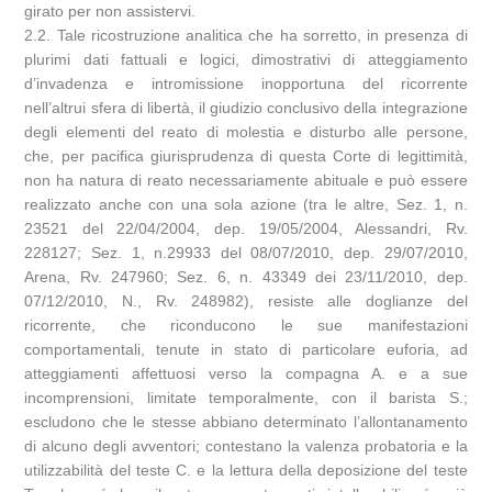
girato per non assistervi.
2.2. Tale ricostruzione analitica che ha sorretto, in presenza di
plurimi dati fattuali e logici, dimostrativi di atteggiamento
d’invadenza e intromissione inopportuna del ricorrente
nell’altrui sfera di libertà, il giudizio conclusivo della integrazione
degli elementi del reato di molestia e disturbo alle persone,
che, per pacifica giurisprudenza di questa Corte di legittimità,
non ha natura di reato necessariamente abituale e può essere
realizzato anche con una sola azione (tra le altre, Sez. 1, n.
23521 del 22/04/2004, dep. 19/05/2004, Alessandri, Rv.
228127; Sez. 1, n.29933 del 08/07/2010, dep. 29/07/2010,
Arena, Rv. 247960; Sez. 6, n. 43349 dei 23/11/2010, dep.
07/12/2010, N., Rv. 248982), resiste alle doglianze del
ricorrente, che riconducono le sue manifestazioni
comportamentali, tenute in stato di particolare euforia, ad
atteggiamenti affettuosi verso la compagna A. e a sue
incomprensioni, limitate temporalmente, con il barista S.;
escludono che le stesse abbiano determinato l’allontanamento
di alcuno degli avventori; contestano la valenza probatoria e la
utilizzabilità del teste C. e la lettura della deposizione del teste