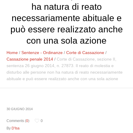
ha natura di reato
necessariamente abituale e
può essere realizzato anche
con una sola azione
Home
/
Sentenze - Ordinanze
/
Corte di Cassazione
/
Cassazione penale 2014
/
Corte di Cassazione, sezione II,
sentenza 26 giugno 2014, n. 27873. Il reato di molestia e
disturbo alle persone non ha natura di reato necessariamente
abituale e può essere realizzato anche con una sola azione
30 GIUGNO 2014
Comments (
0
)
0
By
D'Isa