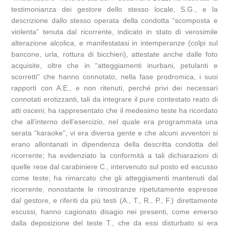
testimonianza dei gestore dello stesso locale, S.G., e la
descrizione dallo stesso operata della condotta “scomposta e
violenta” tenuta dal ricorrente, indicato in stato di verosimile
alterazione alcolica, e manifestatasi in intemperanze (colpi sul
bancone, urla, rottura di bicchieri), attestate anche dalle foto
acquisite, oltre che in “atteggiamenti inurbani, petulanti e
scorretti” che hanno connotato, nella fase prodromica, i suoi
rapporti con A.E., e non ritenuti, perché privi dei necessari
connotati erotizzanti, tali da integrare il pure contestato reato di
atti osceni; ha rappresentato che il medesimo teste ha ricordato
che all’interno dell’esercizio, nel quale era programmata una
serata “karaoke”, vi era diversa gente e che alcuni avventori si
erano allontanati in dipendenza della descritta condotta del
ricorrente; ha evidenziato la conformità a tali dichiarazioni di
quelle rese dal carabiniere C., intervenuto sul posto ed escusso
come teste; ha rimarcato che gli atteggiamenti mantenuti dal
ricorrente, nonostante le rimostranze ripetutamente espresse
dal gestore, e riferiti da più testi (A., T., R., P., F.) direttamente
escussi, hanno cagionato disagio nei presenti, come emerso
dalla deposizione del teste T., che da essi disturbato si era