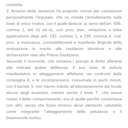
condotta.
2. Avverso detta sentenza ha proposto ricorso per cassazione
personalmente l’imputato, che ne chiede l’annullamento sulla
base di unico motivo, con il quale deduce, ai sensi dell’art. 606,
comma 1, lett. b) ed e), cod. proc. pen., violazione e falsa
applicazione degli artt. 192, comma 1, e 195, comma 4, cod.
proc. e mancanza, contraddittorietà e manifesta illogicità della
motivazione in merito alle risultanze istruttorie e alle
dichiarazioni rese alla Polizia Giudiziaria.
Secondo il ricorrente, che richiama i principi di diritto afferenti
alla indicata ipotesi delittuosa, il suo stato di euforia
manifestatosi in atteggiamenti affettuosi nei confronti della
compagna A. e le incomprensioni, consumate in pochi minuti,
con il barista S. non hanno indotto all’allontanamento dal locale
alcuno degli avventori, mentre anche il teste T., che aveva
notato il detto comportamento, era di spalle perché conversava
con altri, senza che fosse emerso alcun elemento valutabile
come integrante l’atteggiamento della petulanza o il
biasimevole motivo.