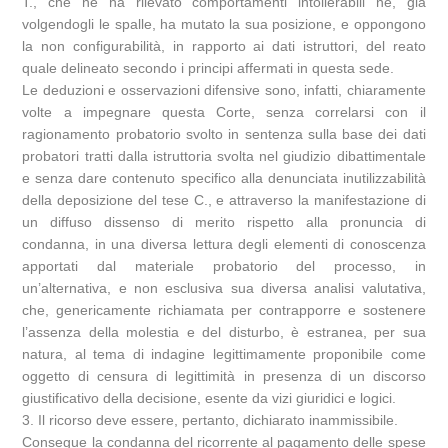
T., che né ha rilevato comportamenti intollerabili né, già
volgendogli le spalle, ha mutato la sua posizione, e oppongono
la non configurabilità, in rapporto ai dati istruttori, del reato
quale delineato secondo i principi affermati in questa sede.
Le deduzioni e osservazioni difensive sono, infatti, chiaramente
volte a impegnare questa Corte, senza correlarsi con il
ragionamento probatorio svolto in sentenza sulla base dei dati
probatori tratti dalla istruttoria svolta nel giudizio dibattimentale
e senza dare contenuto specifico alla denunciata inutilizzabilità
della deposizione del tese C., e attraverso la manifestazione di
un diffuso dissenso di merito rispetto alla pronuncia di
condanna, in una diversa lettura degli elementi di conoscenza
apportati dal materiale probatorio del processo, in
un’alternativa, e non esclusiva sua diversa analisi valutativa,
che, genericamente richiamata per contrapporre e sostenere
l’assenza della molestia e del disturbo, è estranea, per sua
natura, al tema di indagine legittimamente proponibile come
oggetto di censura di legittimità in presenza di un discorso
giustificativo della decisione, esente da vizi giuridici e logici.
3. Il ricorso deve essere, pertanto, dichiarato inammissibile.
Consegue la condanna del ricorrente al pagamento delle spese