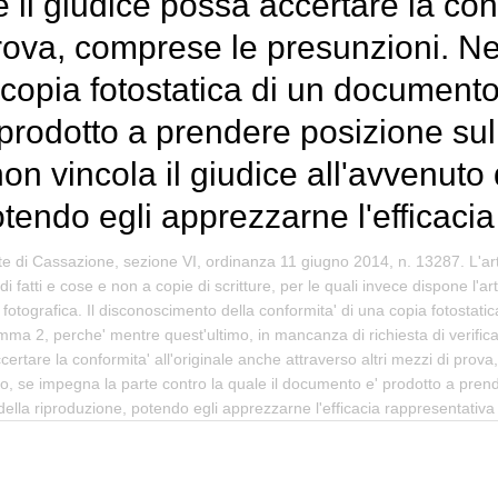
 il giudice possa accertare la conf
 prova, comprese le presunzioni. 
 copia fotostatica di un document
prodotto a prendere posizione sul
, non vincola il giudice all'avvenu
tendo egli apprezzarne l'efficaci
te di Cassazione, sezione VI, ordinanza 11 giugno 2014, n. 13287. L'art
i fatti e cose e non a copie di scritture, per le quali invece dispone l'ar
otografica. Il disconoscimento della conformita' di una copia fotostatica a
mma 2, perche' mentre quest'ultimo, in mancanza di richiesta di verificaz
accertare la conformita' all'originale anche attraverso altri mezzi di pr
o, se impegna la parte contro la quale il documento e' prodotto a prender
 della riproduzione, potendo egli apprezzarne l'efficacia rappresentativa