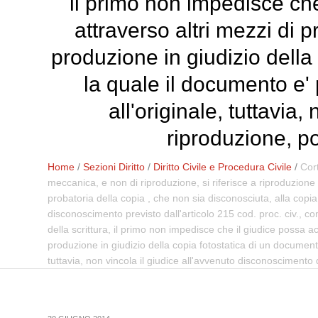
il primo non impedisce che
attraverso altri mezzi di
produzione in giudizio della
la quale il documento e' 
all'originale, tuttavia
riproduzione, po
Home
/
Sezioni Diritto
/
Diritto Civile e Procedura Civile
/
Cor
meccanica, e non di riproduzione, si riferisce a riproduzione d
probatoria della copia , che non sia disconosciuta, alla copia f
disconoscimento previsto dall'articolo 215 cod. proc. civ., co
della scrittura, il primo non impedisce che il giudice possa 
produzione in giudizio della copia fotostatica di un document
tuttavia, non vincola il giudice all'avvenuto disconoscimento