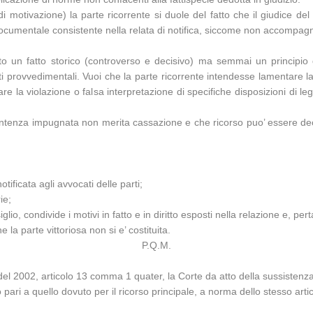
i motivazione) la parte ricorrente si duole del fatto che il giudice d
documentale consistente nella relata di notifica, siccome non accompagn
.
 un fatto storico (controverso e decisivo) ma semmai un principio di 
ti provvedimentali. Vuoi che la parte ricorrente intendesse lamentare la 
re la violazione o falsa interpretazione di specifiche disposizioni di
tenza impugnata non merita cassazione e che ricorso puo’ essere deci
tificata agli avvocati delle parti;
ie;
io, condivide i motivi in fatto e in diritto esposti nella relazione e, perta
 la parte vittoriosa non si e’ costituita.
P.Q.M.
del 2002, articolo 13 comma 1 quater, la Corte da atto della sussistenza
ato pari a quello dovuto per il ricorso principale, a norma dello stesso ar