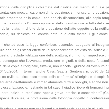
cazione della disciplina richiamata dal giudice del merito, il quale p
sentazione meccanica, e non di riproduzione, si riferisce a riproduzione 
icacia probatoria della copia , che non sia disconosciuta, alla copia fo
ome riassunto nell’ultimo capoverso della ricostruzione in fatto della
ia della relata, in difetto della produzione dell’atto oggetto della no
toriale, su richiesta del contribuente, a questo thema il giudicante 
eri che ad esso la legge conferisce, essendosi adeguato all’insegnam
ttura non ha gli stessi effetti del disconoscimento previsto dall’articol
questa, preclude l’utilizzazione della scrittura, il primo non impedisce ch
Ne consegue che l’avvenuta produzione in giudizio della copia fotostat
della copia all’originale, tuttavia, non vincola il giudice all’avvenut
el 04/03/2004; in termini anche Cass. Sez. 2, Sentenza n. 6090 del 
e civile sul disconoscimento della conformita’ all’originale di copie f
rivarne direttamente e immediatamente diritti e obblighi, e anche non 
lessa fattispecie, restando in tal caso il giudice libero di formarsi il 
 altro indizio, purche’ essa appaia grave, precisa e concordante” (C
pecie di causa, la produzione della fotocopia oggetto di contestazion
pplicazione di norme non confacenti alla fattispecie dedotta in giudizio.