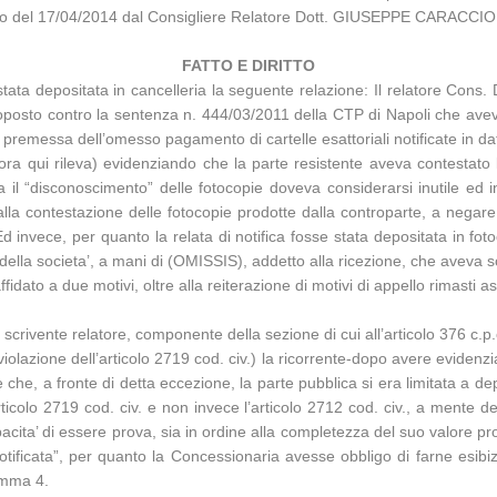
iglio del 17/04/2014 dal Consigliere Relatore Dott. GIUSEPPE CARACCI
FATTO E DIRITTO
’ stata depositata in cancelleria la seguente relazione: Il relatore Cons. 
roposto contro la sentenza n. 444/03/2011 della CTP di Napoli che aveva
premessa dell’omesso pagamento di cartelle esattoriali notificate in d
a qui rileva) evidenziando che la parte resistente aveva contestato la
 ma il “disconoscimento” delle fotocopie doveva considerarsi inutile e
 alla contestazione delle fotocopie prodotte dalla controparte, a negar
. Ed invece, per quanto la relata di notifica fosse stata depositata in fo
ella societa’, a mani di (OMISSIS), addetto alla ricezione, che aveva so
dato a due motivi, oltre alla reiterazione di motivi di appello rimasti as
lo scrivente relatore, componente della sezione di cui all’articolo 376 c.p.c
 violazione dell’articolo 2719 cod. civ.) la ricorrente-dopo avere evide
 e che, a fronte di detta eccezione, la parte pubblica si era limitata a dep
rticolo 2719 cod. civ. e non invece l’articolo 2712 cod. civ., a mente d
apacita’ di essere prova, sia in ordine alla completezza del suo valore
notificata”, per quanto la Concessionaria avesse obbligo di farne esibi
omma 4.