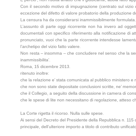
Con il secondo motivo di impugnazione (centrato sul vizio d
eccezione del difetto di valore probatorio della produzione 
La censura ha da considerarsi inammissibilmente formulata
L’assunto di parte oggi ricorrente non ha invero ad oggetto
documentali con specifico riferimento alla notificazione di at
pronunciato, vuoi che la parte ricorrente intendesse lamenta
l’archetipo del vizio fatto valere.
Non resta – insomma – che concludere nel senso che la sen
inammissibilita’.
Roma, 15 dicembre 2013.
ritenuto inoltre:
che la relazione e’ stata comunicata al pubblico ministero e no
che non sono state depositate conclusioni scritte, ne’ memor
che il Collegio, a seguito della discussione in camera di consigl
che le spese di lite non necessitano di regolazione, atteso che
La Corte rigetta il ricorso. Nulla sulle spese.
Ai sensi del Decreto del Presidente della Repubblica n. 115 
principale, dell’ulteriore importo a titolo di contributo unific