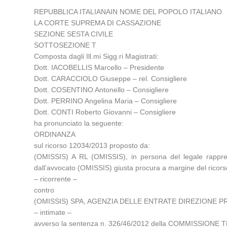
REPUBBLICA ITALIANAIN NOME DEL POPOLO ITALIANO
LA CORTE SUPREMA DI CASSAZIONE
SEZIONE SESTA CIVILE
SOTTOSEZIONE T
Composta dagli Ill.mi Sigg.ri Magistrati:
Dott. IACOBELLIS Marcello – Presidente
Dott. CARACCIOLO Giuseppe – rel. Consigliere
Dott. COSENTINO Antonello – Consigliere
Dott. PERRINO Angelina Maria – Consigliere
Dott. CONTI Roberto Giovanni – Consigliere
ha pronunciato la seguente:
ORDINANZA
sul ricorso 12034/2013 proposto da:
(OMISSIS) A RL (OMISSIS), in persona del legale rappr
dall’avvocato (OMISSIS) giusta procura a margine del ricors
– ricorrente –
contro
(OMISSIS) SPA, AGENZIA DELLE ENTRATE DIREZIONE PR
– intimate –
avverso la sentenza n. 326/46/2012 della COMMISSIONE T