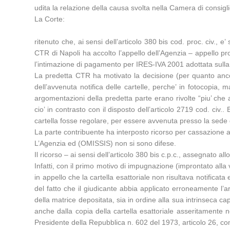
udita la relazione della causa svolta nella Camera di cons
La Corte:
ritenuto che, ai sensi dell’articolo 380 bis cod. proc. civ., e
CTR di Napoli ha accolto l’appello dell’Agenzia – appello p
l’intimazione di pagamento per IRES-IVA 2001 adottata sulla 
La predetta CTR ha motivato la decisione (per quanto ancor
dell’avvenuta notifica delle cartelle, perche’ in fotocopia,
argomentazioni della predetta parte erano rivolte “piu’ che
cio’ in contrasto con il disposto dell’articolo 2719 cod. civ.
cartella fosse regolare, per essere avvenuta presso la sede d
La parte contribuente ha interposto ricorso per cassazione affi
L’Agenzia ed (OMISSIS) non si sono difese.
Il ricorso – ai sensi dell’articolo 380 bis c.p.c., assegnato al
Infatti, con il primo motivo di impugnazione (improntato alla
in appello che la cartella esattoriale non risultava notificata
del fatto che il giudicante abbia applicato erroneamente l’a
della matrice depositata, sia in ordine alla sua intrinseca c
anche dalla copia della cartella esattoriale asseritamente 
Presidente della Repubblica n. 602 del 1973, articolo 26, c