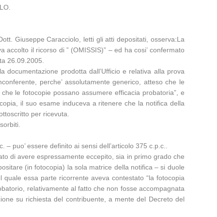
OLO.
Dott. Giuseppe Caracciolo, letti gli atti depositati, osserva:La
 accolto il ricorso di ” (OMISSIS)” – ed ha cosi’ confermato
ata 26.09.2005.
 documentazione prodotta dall’Ufficio e relativa alla prova
d inconferente, perche’ assolutamente generico, atteso che le
e che le fotocopie possano assumere efficacia probatoria”, e
tocopia, il suo esame induceva a ritenere che la notifica della
ttoscritto per ricevuta.
sorbiti.
. – puo’ essere definito ai sensi dell’articolo 375 c.p.c..
nziato di avere espressamente eccepito, sia in primo grado che
ositare (in fotocopia) la sola matrice della notifica – si duole
el quale essa parte ricorrente aveva contestato “la fotocopia
 probatorio, relativamente al fatto che non fosse accompagnata
zione su richiesta del contribuente, a mente del Decreto del