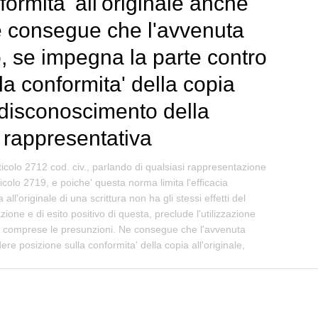
ormita' all'originale anche
Ne consegue che l'avvenuta
o, se impegna la parte contro
la conformita' della copia
to disconoscimento della
a rappresentativa
icolo 2712 cod. civ., parlando di qualsiasi rappresentazione
ticolo 2719, e poiche' questa norma limita l'efficacia
ll'originale di una scrittura non ha gli stessi effetti del
ione e di esito positivo di questa, preclude l'utilizzazione
ova, comprese le presunzioni. Ne consegue che l'avvenuta
e posizione sulla conformita' della copia all'originale,