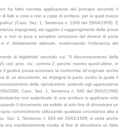
ero’ ha fatto corretta applicazione del principio secondo il
di fatti e cose e non a copie di scritture, per le quali invece
tografica” (Cass. Sez. 1, Sentenza n. 1269 del 29/04/1959). E
 sentenza impugnata) ad oggetto il raggiungimento della prova
tifica, e non la pura e semplice omissione del dovere di parte
si e’ debitamente attenuto, evidenziando l’irrilevanza del
ento di legittimita’ secondo cui: “Il disconoscimento della
o 215 cod. proc. civ., comma 2, perche’ mentre quest’ultimo, in
e il giudice possa accertare la conformita’ all’originale anche
ica di un documento, se impegna la parte contro la quale il
o disconoscimento della riproduzione, potendo egli apprezzarne
12/05/2000; Cass. Sez. 1, Sentenza n. 940 del 05/02/1996)
otostatiche non autenticate di una scrittura si applicano solo
quando il documento sia esibito al solo fine di dimostrare un
proprio convincimento utilizzando qualsiasi circostanza atta a
ass. Sez. 1, Sentenza n. 659 del 25/01/1999; si veda anche
e era manifestamente rivolta al fine di dimostrare un fatto