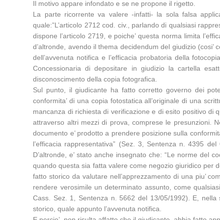
Il motivo appare infondato e se ne propone il rigetto.
La parte ricorrente va valere -infatti- la sola falsa appli
quale:”L’articolo 2712 cod. civ., parlando di qualsiasi rappre
dispone l’articolo 2719, e poiche’ questa norma limita l’eff
d’altronde, avendo il thema decidendum del giudizio (cosi’ c
dell’avvenuta notifica e l’efficacia probatoria della fotocop
Concessionaria di depositare in giudizio la cartella esat
disconoscimento della copia fotografica.
Sul punto, il giudicante ha fatto corretto governo dei pot
conformita’ di una copia fotostatica all’originale di una scri
mancanza di richiesta di verificazione e di esito positivo di 
attraverso altri mezzi di prova, comprese le presunzioni. 
documento e’ prodotto a prendere posizione sulla conformita’ 
l’efficacia rappresentativa” (Sez. 3, Sentenza n. 4395 d
D’altronde, e’ stato anche insegnato che: “Le norme del codic
quando questa sia fatta valere come negozio giuridico per de
fatto storico da valutare nell’apprezzamento di una piu’ comp
rendere verosimile un determinato assunto, come qualsiasi
Cass. Sez. 1, Sentenza n. 5662 del 13/05/1992). E, nella s
storico, quale appunto l’avvenuta notifica.
E percio’, non risulta affatto che il giudicante, abbia fatto a